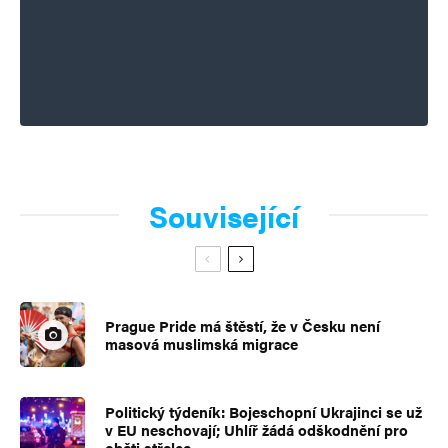
Související
Prague Pride má štěstí, že v Česku není
masová muslimská migrace
Politický týdeník: Bojeschopní Ukrajinci se už
v EU neschovají; Uhlíř žádá odškodnění pro
oběti střelce