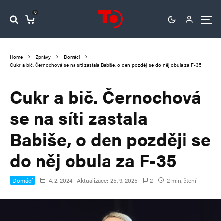
0
Home
Zprávy
Domácí
Cukr a bič. Černochová se na síti zastala Babiše, o den později se do něj obula za F-35
Cukr a bič. Černochová
se na síti zastala
Babiše, o den později se
do něj obula za F-35
Domácí
4. 2. 2024
Aktualizace:
25. 9. 2025
2
2 min. čtení