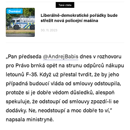
Také čtěte
Domácí
Liberálně-demokratické pořádky bude
střežit nová policejní mašina
30. 11. 2023
„Pan předseda
@AndrejBabis
dnes v rozhovoru
pro Právo brnká opět na strunu odpůrců nákupu
letounů F-35. Když už přestal tvrdit, že by jeho
případná budoucí vláda od smlouvy odstoupila,
protože si je dobře vědom důsledků, alespoň
spekuluje, že odstoupí od smlouvy zpozdí-li se
dodávky. Ne, neodstoupí a moc dobře to ví,“
napsala ministryně.