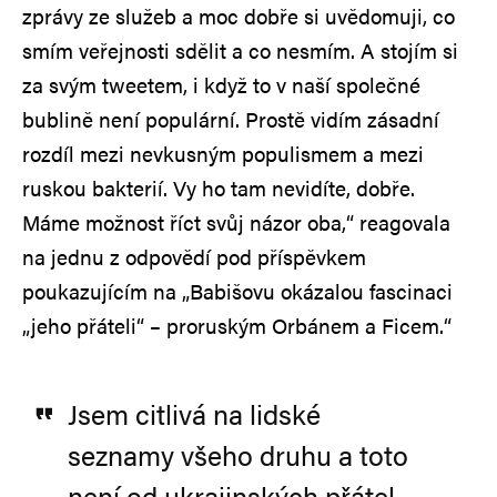
zprávy ze služeb a moc dobře si uvědomuji, co
smím veřejnosti sdělit a co nesmím. A stojím si
za svým tweetem, i když to v naší společné
bublině není populární. Prostě vidím zásadní
rozdíl mezi nevkusným populismem a mezi
ruskou bakterií. Vy ho tam nevidíte, dobře.
Máme možnost říct svůj názor oba,“ reagovala
na jednu z odpovědí pod příspěvkem
poukazujícím na „Babišovu okázalou fascinaci
„jeho přáteli“ – proruským Orbánem a Ficem.“
Jsem citlivá na lidské
seznamy všeho druhu a toto
není od ukrajinských přátel