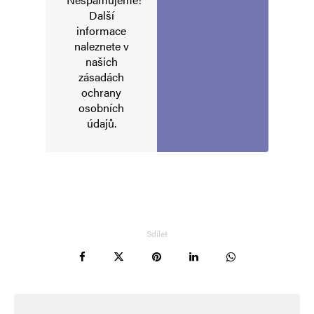
označeny
*
Další
informace
Komentář
*
naleznete v
našich
zásadách
ochrany
osobních
údajů
.
Jméno
*
Sdílet
E-mail
*
Webová stránka