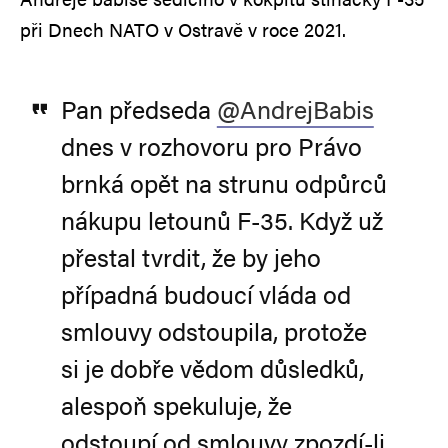
při Dnech NATO v Ostravě v roce 2021.
Pan předseda
@AndrejBabis
dnes v rozhovoru pro Právo
brnká opět na strunu odpůrců
nákupu letounů F-35. Když už
přestal tvrdit, že by jeho
případná budoucí vláda od
smlouvy odstoupila, protože
si je dobře vědom důsledků,
alespoň spekuluje, že
odstoupí od smlouvy zpozdí-li