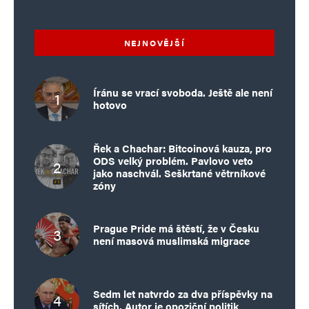
NEJNOVĚJŠÍ
Íránu se vrací svoboda. Ještě ale není
hotovo
Řek a Chachar: Bitcoinová kauza, pro
ODS velký problém. Pavlovo veto
jako naschvál. Seškrtané větrníkové
zóny
Prague Pride má štěstí, že v Česku
není masová muslimská migrace
Sedm let natvrdo za dva příspěvky na
sítích. Autor je opoziční politik