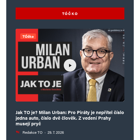
TÓČKO
TÓčko
Jak TO je? Milan Urban: Pro Piráty je nepřítel číslo
jedna auto, číslo dvě člověk. Z vedení Prahy
musejí pryč
Redakce TO
·
29. 7. 2026