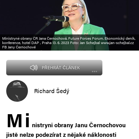
Ministryně obrany ČR Jana Černochová. Future Forces Forum. Ekonomický deník,
konference, hotel DAP , Praha 13. 6. 2023 Foto: Jan Schejbal www.jan-schejbal.cz
FB Jany Černochové
PŘEHRÁT ČLÁNEK
Richard Šedý
M
i
nistryni obrany Janu Černochovou
jistě nelze podezírat z nějaké náklonosti