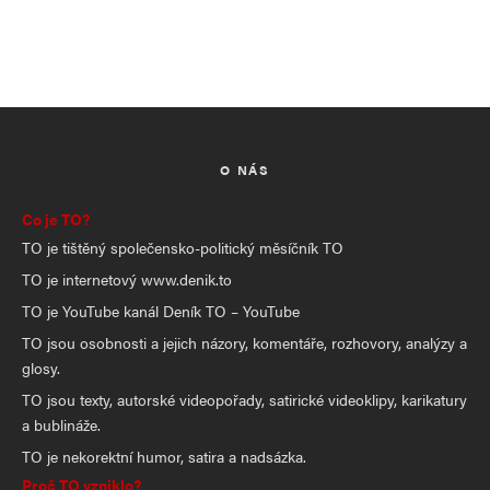
O NÁS
Co je TO?
TO je tištěný společensko-politický měsíčník TO
TO je internetový www.denik.to
TO je YouTube kanál Deník TO – YouTube
TO jsou osobnosti a jejich názory, komentáře, rozhovory, analýzy a
glosy.
TO jsou texty, autorské videopořady, satirické videoklipy, karikatury
a bublináže.
TO je nekorektní humor, satira a nadsázka.
Proč TO vzniklo?