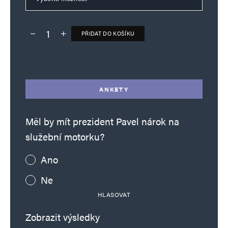
PŘIDAT DO KOŠÍKU
Deník TO – verze bez reklam množství
Alternative:
ANKETY
Měl by mít prezident Pavel nárok na
služební motorku?
Ano
Ne
HLASOVAT
Zobrazit výsledky