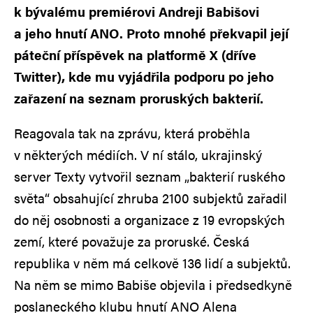
k bývalému premiérovi Andreji Babišovi
a jeho hnutí ANO. Proto mnohé překvapil její
páteční příspěvek na platformě X (dříve
Twitter), kde mu vyjádřila podporu po jeho
zařazení na seznam proruských bakterií.
Reagovala tak na zprávu, která proběhla
v některých médiích. V ní stálo, ukrajinský
server Texty vytvořil seznam „bakterií ruského
světa“ obsahující zhruba 2100 subjektů zařadil
do něj osobnosti a organizace z 19 evropských
zemí, které považuje za proruské. Česká
republika v něm má celkově 136 lidí a subjektů.
Na něm se mimo Babiše objevila i předsedkyně
poslaneckého klubu hnutí ANO Alena