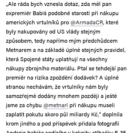
„Ale ráda bych vznesla dotaz, zda měl pan
expremiér Babiš podobné starosti při nákupu
amerických vrtulníků pro
@ArmadaCR
, které
byly nakupovány od US vlády stejným
způsobem, tedy napřímo mým předchůdcem
Metnarem a na základě úplně stejných pravidel,
která Spojené státy uplatňují na všechny
nákupy zbrojního materiálu. Ptal se tehdejší pan
premiér na rizika zpoždění dodávek? A úplně
stranou nechávám, že vrtulníky nám byly
samozřejmě dodány mnohem později a ještě
jsme za chybu
@metnarl
při nákupu museli
zaplatit pokutu skoro půl miliardy Kč,“ doplnila
krom jiného a pod příspěvek přidala fotografii
Andreje babiše sedícího v kokpitu stíhačky F-35