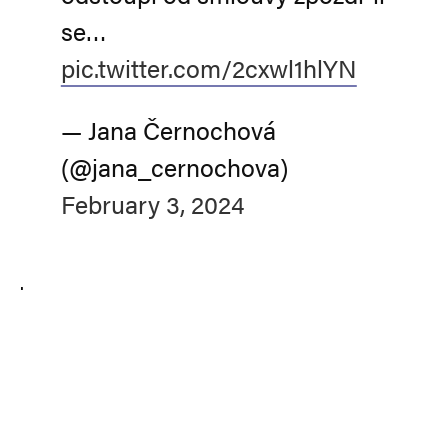
se…
pic.twitter.com/2cxwl1hlYN
— Jana Černochová
(@jana_cernochova)
February 3, 2024
.