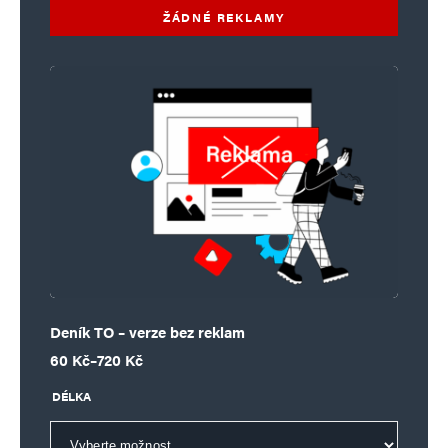
ŽÁDNÉ REKLAMY
Deník TO – verze bez reklam
Rozpětí cen: 60 Kč až 720 Kč
60
Kč
–
720
Kč
DÉLKA