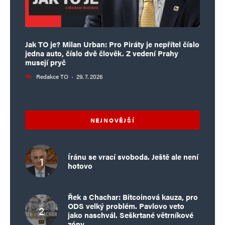
Jak TO je? Milan Urban: Pro Piráty je nepřítel číslo
jedna auto, číslo dvě člověk. Z vedení Prahy
musejí pryč
Redakce TO
·
29. 7. 2026
NEJNOVĚJŠÍ
Íránu se vrací svoboda. Ještě ale není
hotovo
Řek a Chachar: Bitcoinová kauza, pro
ODS velký problém. Pavlovo veto
jako naschvál. Seškrtané větrníkové
zóny