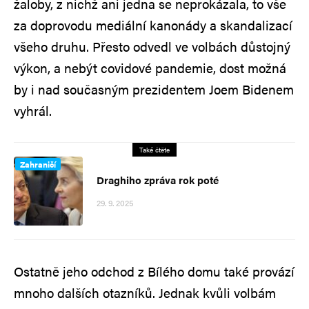
žaloby, z nichž ani jedna se neprokázala, to vše
za doprovodu mediální kanonády a skandalizací
všeho druhu. Přesto odvedl ve volbách důstojný
výkon, a nebýt covidové pandemie, dost možná
by i nad současným prezidentem Joem Bidenem
vyhrál.
Také čtěte
Zahraničí
Draghiho zpráva rok poté
29. 9. 2025
Ostatně jeho odchod z Bílého domu také provází
mnoho dalších otazníků. Jednak kvůli volbám