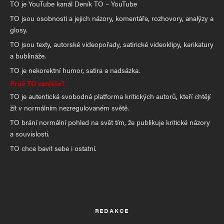
TO je YouTube kanál Deník TO – YouTube
TO jsou osobnosti a jejich názory, komentáře, rozhovory, analýzy a
glosy.
TO jsou texty, autorské videopořady, satirické videoklipy, karikatury
a bublináže.
TO je nekorektní humor, satira a nadsázka.
Proč TO vzniklo?
TO je autentická svobodná platforma kritických autorů, kteří chtějí
žít v normálním nezregulovaném světě.
TO brání normální pohled na svět tím, že publikuje kritické názory
a souvislosti.
TO chce bavit sebe i ostatní.
REDAKCE