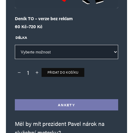
Deník TO – verze bez reklam
Rozpětí cen: 60 Kč až 720 Kč
60
Kč
–
720
Kč
DÉLKA
PŘIDAT DO KOŠÍKU
Deník TO – verze bez reklam množství
Alternative:
ANKETY
Měl by mít prezident Pavel nárok na
služební motorku?