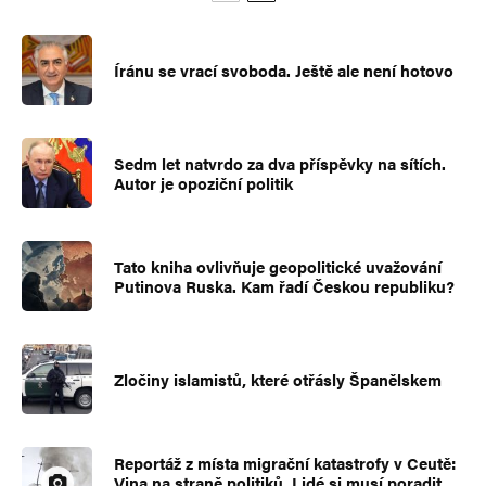
Íránu se vrací svoboda. Ještě ale není hotovo
Sedm let natvrdo za dva příspěvky na sítích.
Autor je opoziční politik
Tato kniha ovlivňuje geopolitické uvažování
Putinova Ruska. Kam řadí Českou republiku?
Zločiny islamistů, které otřásly Španělskem
Reportáž z místa migrační katastrofy v Ceutě:
Vina na straně politiků. Lidé si musí poradit