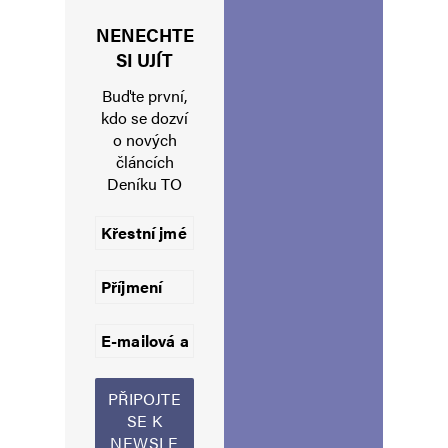
Komentář
*
NENECHTE
SI UJÍT
Buďte první,
kdo se dozví
o nových
článcích
Deníku TO
Jméno
*
E-mail
*
Webová stránka
Uložit do prohlížeče jméno, e-mail a webovou stránku pro budoucí
komentáře.