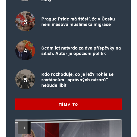
Prague Pride má štěstí, že v Česku
není masová muslimská migrace
Sedm let natvrdo za dva příspěvky na
sítích. Autor je opoziční politik
Kdo rozhoduje, co je lež? Tohle se
zastáncům „správných názorů“
nebude líbit
TÉMA TO