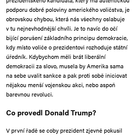
prezidentského kandidáta, který má autentickou
podporu dobré poloviny amerického voličstva, je
obrovskou chybou, která nás všechny oslabuje
v tu nejnevhodnější chvíli. Je to navíc do očí
bijící porušení základního principu demokracie,
kdy místo voliče o prezidentovi rozhoduje státní
úředník. Kdybychom měli brát liberální
demokracii za slovo, musela by Amerika sama
na sebe uvalit sankce a pak proti sobě iniciovat
nějakou menší vojenskou akci, nebo aspoň
barevnou revoluci.
Co provedl Donald Trump?
V první řadě se coby prezident zjevně pokusil