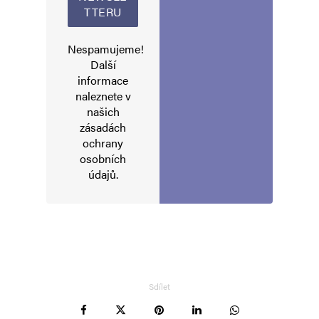
Informujte mě o nových komentářích e-mailem.
Nespamujeme!
Další
Informujte mě o nových příspěvcích e-mailem.
informace
Alternative:
naleznete v
našich
zásadách
ochrany
osobních
údajů
.
Sdílet