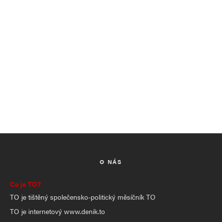
O NÁS
Co je TO?
TO je tištěný společensko-politický měsíčník TO
TO je internetový www.denik.to