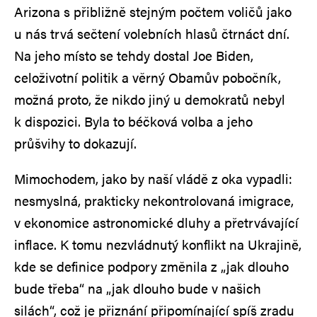
Arizona s přibližně stejným počtem voličů jako
u nás trvá sečtení volebních hlasů čtrnáct dní.
Na jeho místo se tehdy dostal Joe Biden,
celoživotní politik a věrný Obamův pobočník,
možná proto, že nikdo jiný u demokratů nebyl
k dispozici. Byla to béčková volba a jeho
průšvihy to dokazují.
Mimochodem, jako by naší vládě z oka vypadli:
nesmyslná, prakticky nekontrolovaná imigrace,
v ekonomice astronomické dluhy a přetrvávající
inflace. K tomu nezvládnutý konflikt na Ukrajině,
kde se definice podpory změnila z „jak dlouho
bude třeba“ na „jak dlouho bude v našich
silách“, což je přiznání připomínající spíš zradu