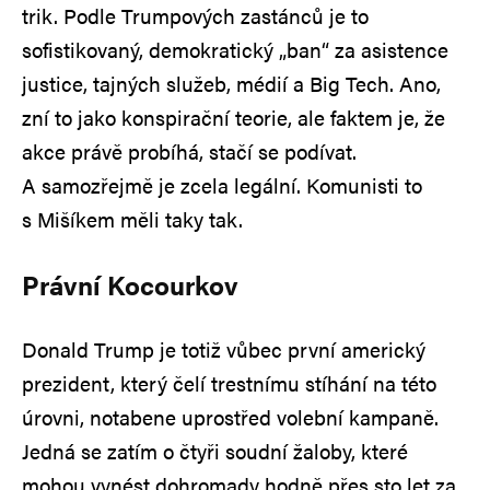
trik. Podle Trumpových zastánců je to
sofistikovaný, demokratický „ban“ za asistence
justice, tajných služeb, médií a Big Tech. Ano,
zní to jako konspirační teorie, ale faktem je, že
akce právě probíhá, stačí se podívat.
A samozřejmě je zcela legální. Komunisti to
s Mišíkem měli taky tak.
Právní Kocourkov
Donald Trump je totiž vůbec první americký
prezident, který čelí trestnímu stíhání na této
úrovni, notabene uprostřed volební kampaně.
Jedná se zatím o čtyři soudní žaloby, které
mohou vynést dohromady hodně přes sto let za