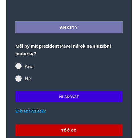
Alternative:
ANKETY
Měl by mít prezident Pavel nárok na služební
motorku?
Ano
Ne
HLASOVAT
Zobrazit výsledky
TÓČKO