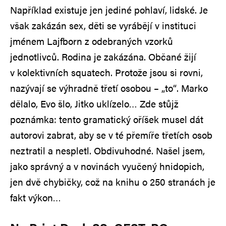
Například existuje jen jediné pohlaví, lidské. Je
však zakázán sex, děti se vyrábějí v instituci
jménem Lajfborn z odebraných vzorků
jednotlivců. Rodina je zakázána. Občané žijí
v kolektivních squatech. Protože jsou si rovni,
nazývají se výhradně třetí osobou – „to“. Marko
dělalo, Evo šlo, Jitko uklízelo… Zde stůjž
poznámka: tento gramatický oříšek musel dát
autorovi zabrat, aby se v té přemíře třetích osob
neztratil a nespletl. Obdivuhodné. Našel jsem,
jako správný a v novinách vyučený hnidopich,
jen dvě chybičky, což na knihu o 250 stranách je
fakt výkon…