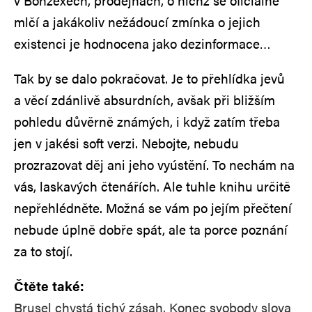
v Bonzexech, prodejnách, o nichž se oficiálně
mlčí a jakákoliv nežádoucí zmínka o jejich
existenci je hodnocena jako dezinformace…
Tak by se dalo pokračovat. Je to přehlídka jevů
a věcí zdánlivě absurdních, avšak při bližším
pohledu důvěrně známých, i když zatím třeba
jen v jakési soft verzi. Nebojte, nebudu
prozrazovat děj ani jeho vyústění. To nechám na
vás, laskavých čtenářích. Ale tuhle knihu určitě
nepřehlédněte. Možná se vám po jejím přečtení
nebude úplně dobře spát, ale ta porce poznání
za to stojí.
Čtěte také:
Brusel chystá tichý zásah. Konec svobody slova