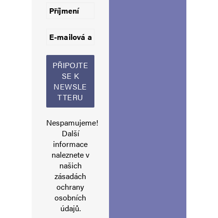
Martin
Odpovědět
22. 5. 2026 (9:08)
Už ji mám objednanou… 🙂
Napsat komentář
Nespamujeme!
Další
informace
Vaše e-mailová adresa nebude zveřejněna.
Vyžadované informace jsou
označeny
*
naleznete v
našich
Komentář
*
zásadách
ochrany
osobních
údajů
.