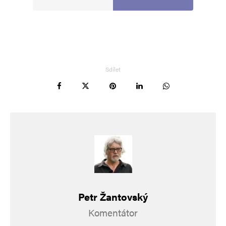
Sdílet
Jméno
*
E-mail
*
Webová stránka
Uložit do prohlížeče jméno, e-mail a webovou stránku pro budoucí
komentáře.
Petr Žantovský
Informujte mě o nových komentářích e-mailem.
Komentátor
Informujte mě o nových příspěvcích e-mailem.