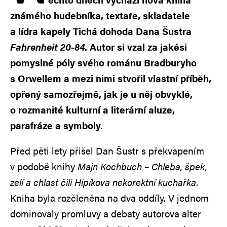
známého hudebníka, textaře, skladatele
a lídra kapely Tichá dohoda Dana Šustra
Fahrenheit 20-84
. Autor si vzal za jakési
pomyslné póly svého románu Bradburyho
s Orwellem a mezi nimi stvořil vlastní příběh,
opřený samozřejmě, jak je u něj obvyklé,
o rozmanité kulturní a literární aluze,
parafráze a symboly.
Před pěti lety přišel Dan Šustr s překvapením
v podobě knihy
Majn Kochbuch – Chleba, špek,
zelí a chlast čili Hipíkova nekorektní kuchařka
.
Kniha byla rozčleněna na dva oddíly. V jednom
dominovaly promluvy a debaty autorova alter