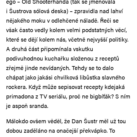
ego – Old Shooterhanda (tak se jmenovala
i Šustrova sólová deska) – zpravidla nad lahví
nějakého moku v odlehčené náladě. Řeči se
však často vedly kolem velmi podstatných věcí,
které se dějí kolem nás, včetně nejvyšší politiky.
A druhá část připomínala vskutku
podivuhodnou kuchařku složenou z receptů
zřejmě jinde nevídaných. Tehdy se to dalo
chápat jako jakási chvilková libůstka slavného
rockera. Když může sepisovat recepty kdejaká
primadona z TV seriálu, proč ne bigbíťák? S ním
je aspoň sranda.
Málokdo ovšem věděl, že Dan Šustr měl už tou
dobou zaděláno na onačejší překvápko. To