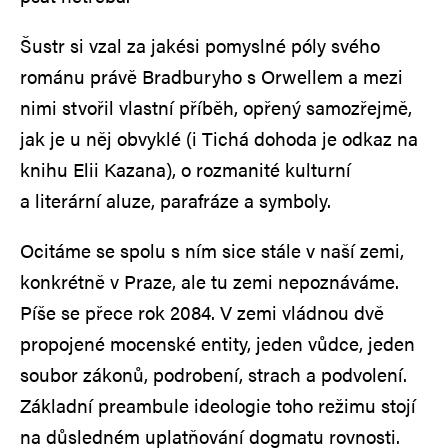
Šustr si vzal za jakési pomyslné póly svého
románu právě Bradburyho s Orwellem a mezi
nimi stvořil vlastní příběh, opřený samozřejmě,
jak je u něj obvyklé (i Tichá dohoda je odkaz na
knihu Elii Kazana), o rozmanité kulturní
a literární aluze, parafráze a symboly.
Ocitáme se spolu s ním sice stále v naší zemi,
konkrétně v Praze, ale tu zemi nepoznáváme.
Píše se přece rok 2084. V zemi vládnou dvě
propojené mocenské entity, jeden vůdce, jeden
soubor zákonů, podrobení, strach a podvolení.
Základní preambule ideologie toho režimu stojí
na důsledném uplatňování dogmatu rovnosti.