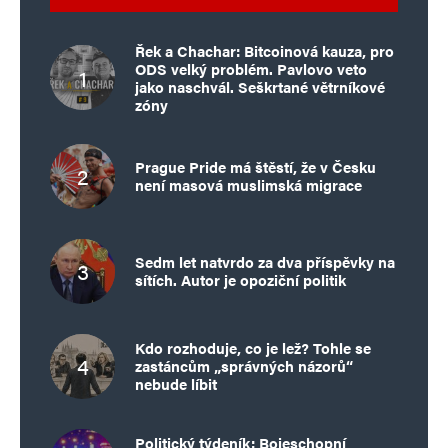
Řek a Chachar: Bitcoinová kauza, pro
ODS velký problém. Pavlovo veto
jako naschvál. Seškrtané větrníkové
zóny
Prague Pride má štěstí, že v Česku
není masová muslimská migrace
Sedm let natvrdo za dva příspěvky na
sítích. Autor je opoziční politik
Kdo rozhoduje, co je lež? Tohle se
zastáncům „správných názorů“
nebude líbit
Politický týdeník: Bojeschopní