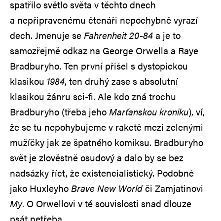
spatřilo světlo světa v těchto dnech
a nepřipravenému čtenáři nepochybně vyrazí
dech. Jmenuje se
Fahrenheit 20-84
a je to
samozřejmě odkaz na George Orwella a Raye
Bradburyho. Ten první přišel s dystopickou
klasikou
1984
, ten druhý zase s absolutní
klasikou žánru sci-fi. Ale kdo zná trochu
Bradburyho (třeba jeho
Marťanskou kroniku
), ví,
že se tu nepohybujeme v raketě mezi zelenými
mužíčky jak ze špatného komiksu. Bradburyho
svět je zlověstně osudový a dalo by se bez
nadsázky říct, že existencialistický. Podobně
jako Huxleyho
Brave New World
či Zamjatinovi
My
. O Orwellovi v té souvislosti snad dlouze
psát netřeba.