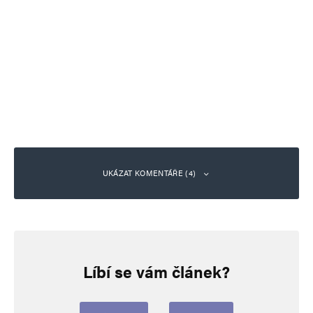
UKÁZAT KOMENTÁŘE (4)
Radka Johnová
Odpovědět
21. 5. 2026 (20:27)
Líbí se vám článek?
Dík za tip.