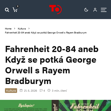
0
Home
Kultura
Fahrenheit 20-84 aneb Když se potká George Orwell s Rayem Bradburym
Fahrenheit 20-84 aneb
Když se potká George
Orwell s Rayem
Bradburym
Kultura
21. 5. 2026
4
3 min. čtení