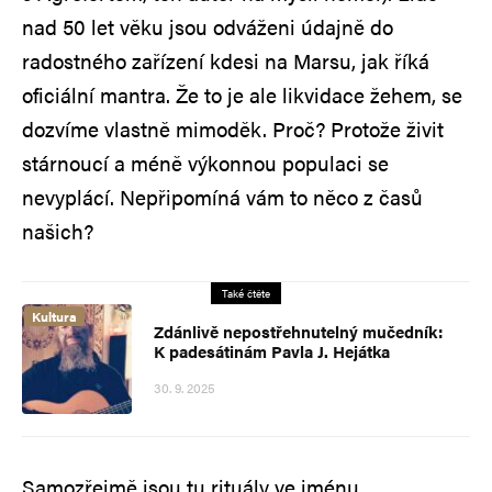
nad 50 let věku jsou odváženi údajně do
radostného zařízení kdesi na Marsu, jak říká
oficiální mantra. Že to je ale likvidace žehem, se
dozvíme vlastně mimoděk. Proč? Protože živit
stárnoucí a méně výkonnou populaci se
nevyplácí. Nepřipomíná vám to něco z časů
našich?
Také čtěte
Kultura
Zdánlivě nepostřehnutelný​ mučedník:
K padesátinám Pavla J. Hejátka
30. 9. 2025
Samozřejmě jsou tu rituály ve jménu