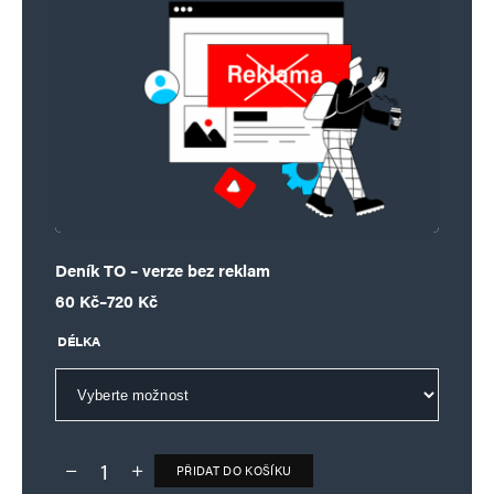
Deník TO – verze bez reklam
Rozpětí cen: 60 Kč až 720 Kč
60
Kč
–
720
Kč
DÉLKA
PŘIDAT DO KOŠÍKU
Deník TO – verze bez reklam množství