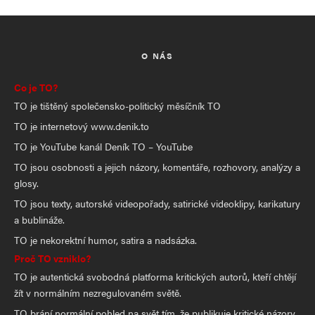
O NÁS
Co je TO?
TO je tištěný společensko-politický měsíčník TO
TO je internetový www.denik.to
TO je YouTube kanál Deník TO – YouTube
TO jsou osobnosti a jejich názory, komentáře, rozhovory, analýzy a
glosy.
TO jsou texty, autorské videopořady, satirické videoklipy, karikatury
a bublináže.
TO je nekorektní humor, satira a nadsázka.
Proč TO vzniklo?
TO je autentická svobodná platforma kritických autorů, kteří chtějí
žít v normálním nezregulovaném světě.
TO brání normální pohled na svět tím, že publikuje kritické názory