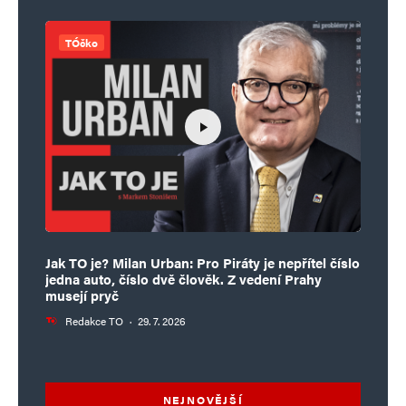
TÓčko
Jak TO je? Milan Urban: Pro Piráty je nepřítel číslo
jedna auto, číslo dvě člověk. Z vedení Prahy
musejí pryč
Redakce TO
·
29. 7. 2026
NEJNOVĚJŠÍ