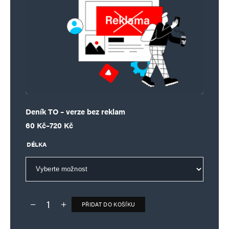
Deník TO – verze bez reklam
Rozpětí cen: 60 Kč až 720 Kč
60
Kč
–
720
Kč
DÉLKA
PŘIDAT DO KOŠÍKU
Deník TO – verze bez reklam množství
Alternative: