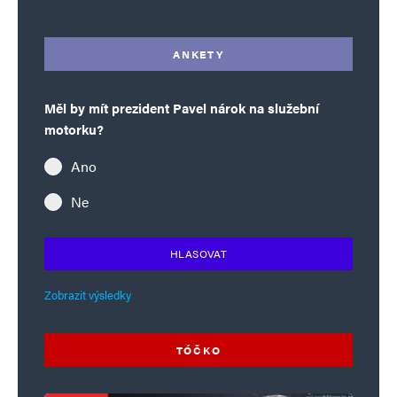
ANKETY
Měl by mít prezident Pavel nárok na služební
motorku?
Ano
Ne
HLASOVAT
Zobrazit výsledky
TÓČKO