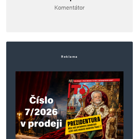
E-mail
*
Webová stránka
Komentátor
Uložit do prohlížeče jméno, e-mail a webovou stránku pro budoucí
komentáře.
Informujte mě o nových komentářích e-mailem.
Reklama
Informujte mě o nových příspěvcích e-mailem.
Alternative: