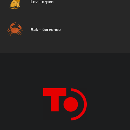
Lev – srpen
Rak – červenec