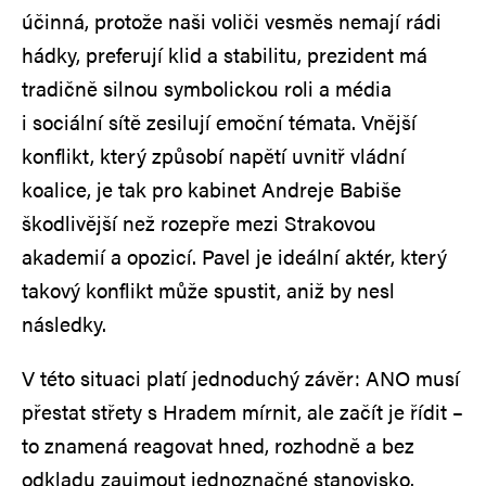
účinná, protože naši voliči vesměs nemají rádi
hádky, preferují klid a stabilitu, prezident má
tradičně silnou symbolickou roli a média
i sociální sítě zesilují emoční témata. Vnější
konflikt, který způsobí napětí uvnitř vládní
koalice, je tak pro kabinet Andreje Babiše
škodlivější než rozepře mezi Strakovou
akademií a opozicí. Pavel je ideální aktér, který
takový konflikt může spustit, aniž by nesl
následky.
V této situaci platí jednoduchý závěr: ANO musí
přestat střety s Hradem mírnit, ale začít je řídit –
to znamená reagovat hned, rozhodně a bez
odkladu zaujmout jednoznačné stanovisko.