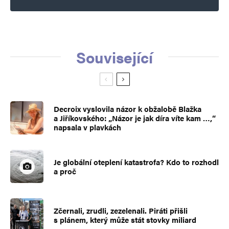
Související
Decroix vyslovila názor k obžalobě Blažka
a Jiříkovského: „Názor je jak díra víte kam …,“
napsala v plavkách
Je globální oteplení katastrofa? Kdo to rozhodl
a proč
Zčernali, zrudli, zezelenali. Piráti přišli
s plánem, který může stát stovky miliard