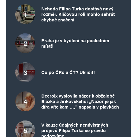
Nehoda Filipa Turka dostává nový
rozměr. Klíčovou roli mohlo sehrát
chybné značení
Praha je v bydlení na posledním
místě
Co po ČRo a ČT? Uklidit!
Decroix vyslovila názor k obžalobě
Blažka a Jiříkovského: „Názor je jak
díra víte kam …,“ napsala v plavkách
V kauze údajných nenávistných
projevů Filipa Turka se pravdu
nedozvíme