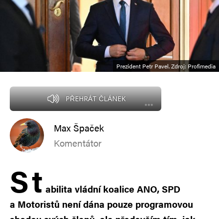
Prezident Petr Pavel. Zdroj: Profimedia
PŘEHRÁT ČLÁNEK
Max Špaček
Komentátor
S
t
abilita vládní koalice ANO, SPD
a Motoristů není dána pouze programovou