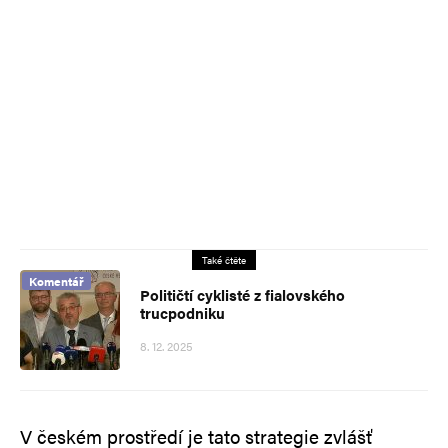
Také čtěte
Komentář
Političtí cyklisté z fialovského
trucpodniku
8. 12. 2025
V českém prostředí je tato strategie zvlášť