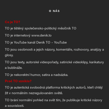
O NÁS
Co je TO?
TO je tištěný společensko-politický měsíčník TO
TO je internetový www.denik.to
TO je YouTube kanál Deník TO – YouTube
TO jsou osobnosti a jejich názory, komentáře, rozhovory, analýzy a
glosy.
TO jsou texty, autorské videopořady, satirické videoklipy, karikatury
a bublináže.
TO je nekorektní humor, satira a nadsázka.
Proč TO vzniklo?
TO je autentická svobodná platforma kritických autorů, kteří chtějí
žít v normálním nezregulovaném světě.
TO brání normální pohled na svět tím, že publikuje kritické názory
a souvislosti.