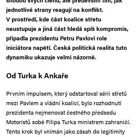
shodou svých členů, ale především tím, jak
jednotlivé strany reagují na konflikt.
V prostředí, kde část koalice střetu
neustupuje a jiná část hledá spíš kompromis,
připadla prezidentu Petru Pavlovi role
iniciátora napětí. Česká politická realita tuto
dynamiku ukazuje velmi názorně.
Od Turka k Ankaře
Prvním impulsem, který odstartoval sérii střetů
mezi Pavlem a vládní koalicí, bylo rozhodnutí
prezidenta nejmenovat čestného předsedu
Motoristů sobě Filipa Turka ministrem zahraničí.
Tento krok byl vnímán jako zásah do legitimity