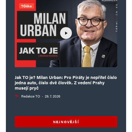
TÓčko
Jak TO je? Milan Urban: Pro Piráty je nepřítel číslo
jedna auto, číslo dvě člověk. Z vedení Prahy
musejí pryč
Redakce TO
·
29. 7. 2026
NEJNOVĚJŠÍ