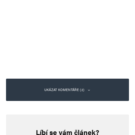
UKÁZAT KOMENTÁŘE (2)
Míša Kulička
Odpovědět
20. 5. 2026 (11:21)
Líbí se vám článek?