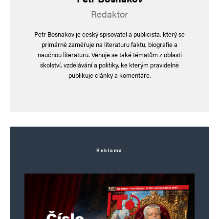
Redaktor
Navigace pro komentáře
Starší komentáře
Petr Bošnakov je český spisovatel a publicista, který se
Napsat komentář
primárně zaměřuje na literaturu faktu, biografie a
naučnou literaturu. Věnuje se také tématům z oblasti
školství, vzdělávání a politiky, ke kterým pravidelně
Vaše e-mailová adresa nebude zveřejněna.
Vyžadované informace jsou
publikuje články a komentáře.
označeny
*
Komentář
*
Reklama
Jméno
*