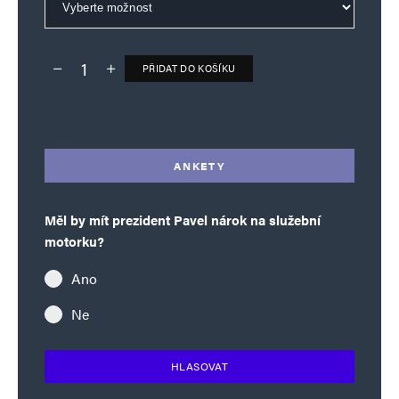
PŘIDAT DO KOŠÍKU
Deník TO – verze bez reklam množství
Alternative:
ANKETY
Měl by mít prezident Pavel nárok na služební
motorku?
Ano
Ne
HLASOVAT