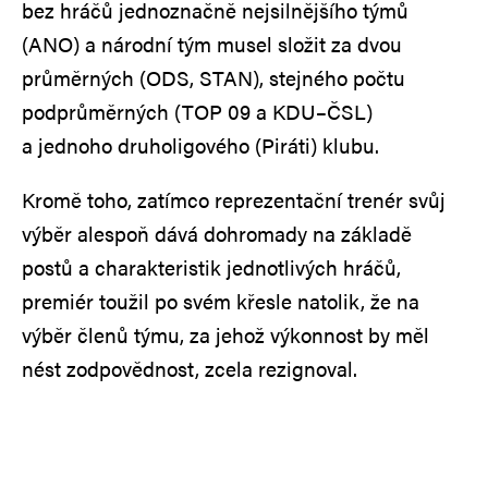
bez hráčů jednoznačně nejsilnějšího týmů
(ANO) a národní tým musel složit za dvou
průměrných (ODS, STAN), stejného počtu
podprůměrných (TOP 09 a KDU–ČSL)
a jednoho druholigového (Piráti) klubu.
Kromě toho, zatímco reprezentační trenér svůj
výběr alespoň dává dohromady na základě
postů a charakteristik jednotlivých hráčů,
premiér toužil po svém křesle natolik, že na
výběr členů týmu, za jehož výkonnost by měl
nést zodpovědnost, zcela rezignoval.