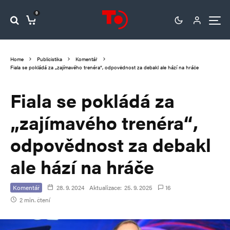
0
Home
Publicistika
Komentář
Fiala se pokládá za „zajímavého trenéra“, odpovědnost za debakl ale hází na hráče
Fiala se pokládá za
„zajímavého trenéra“,
odpovědnost za debakl
ale hází na hráče
Komentář
28. 9. 2024
Aktualizace:
25. 9. 2025
16
2 min. čtení