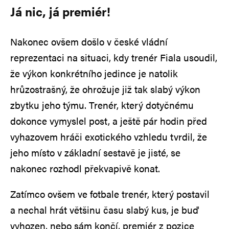
Já nic, já premiér!
Nakonec ovšem došlo v české vládní
reprezentaci na situaci, kdy trenér Fiala usoudil,
že výkon konkrétního jedince je natolik
hrůzostrašný, že ohrožuje již tak slabý výkon
zbytku jeho týmu. Trenér, který dotyčnému
dokonce vymyslel post, a ještě pár hodin před
vyhazovem hráči exotického vzhledu tvrdil, že
jeho místo v základní sestavě je jisté, se
nakonec rozhodl překvapivě konat.
Zatímco ovšem ve fotbale trenér, který postavil
a nechal hrát většinu času slabý kus, je buď
vyhozen, nebo sám končí, premiér z pozice