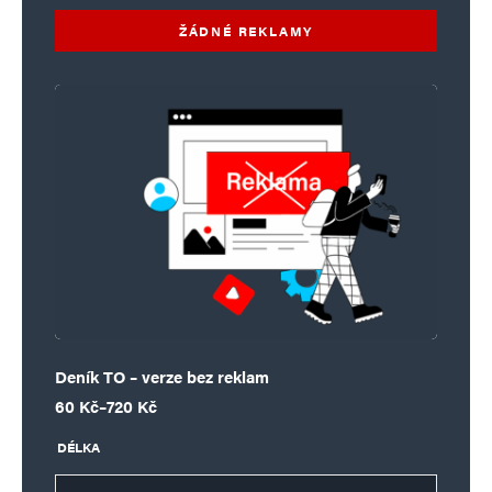
ŽÁDNÉ REKLAMY
Deník TO – verze bez reklam
Rozpětí cen: 60 Kč až 720 Kč
60
Kč
–
720
Kč
DÉLKA