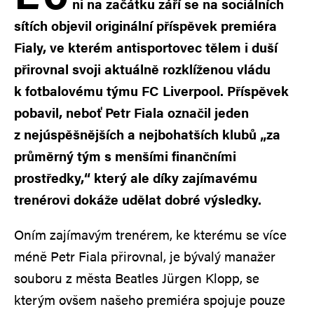
ni na začátku září se na sociálních
sítích objevil originální příspěvek premiéra
Fialy, ve kterém antisportovec tělem i duší
přirovnal svoji aktuálně rozklíženou vládu
k fotbalovému týmu FC Liverpool. Příspěvek
pobavil, neboť Petr Fiala označil jeden
z nejúspěšnějších a nejbohatších klubů „za
průměrný tým s menšími finančními
prostředky,“ který ale díky zajímavému
trenérovi dokáže udělat dobré výsledky.
Oním zajímavým trenérem, ke kterému se více
méně Petr Fiala přirovnal, je bývalý manažer
souboru z města Beatles Jürgen Klopp, se
kterým ovšem našeho premiéra spojuje pouze