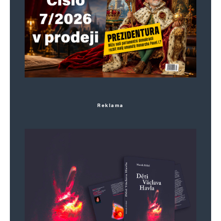
E-mail
*
Webová stránka
Uložit do prohlížeče jméno, e-mail a webovou stránku pro budoucí
komentáře.
Reklama
Informujte mě o nových komentářích e-mailem.
Informujte mě o nových příspěvcích e-mailem.
Alternative: