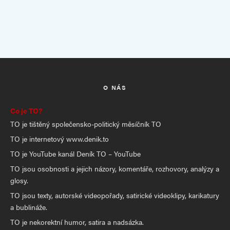
O NÁS
Co je TO?
TO je tištěný společensko-politický měsíčník TO
TO je internetový www.denik.to
TO je YouTube kanál Deník TO – YouTube
TO jsou osobnosti a jejich názory, komentáře, rozhovory, analýzy a
glosy.
TO jsou texty, autorské videopořady, satirické videoklipy, karikatury
a bublináže.
TO je nekorektní humor, satira a nadsázka.