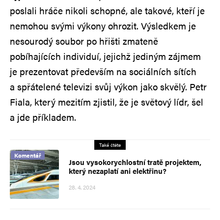
poslali hráče nikoli schopné, ale takové, kteří je
nemohou svými výkony ohrozit. Výsledkem je
nesourodý soubor po hřišti zmateně
pobíhajících individuí, jejichž jediným zájmem
je prezentovat především na sociálních sítích
a spřátelené televizi svůj výkon jako skvělý. Petr
Fiala, který mezitím zjistil, že je světový lídr, šel
a jde příkladem.
Také čtěte
Komentář
Jsou vysokorychlostní tratě projektem,
který nezaplatí ani elektřinu?
28. 4. 2024