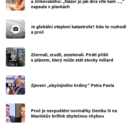
a Jiříkovského: „Názor je jak díra víte kam …,“
napsala v plavkách
Je globální oteplení katastrofa? Kdo to rozhodl
a proč
Zčernali, zrudli, zezelenali. Piráti přišli
s plánem, který může stát stovky miliard
Zjevení „obyčejného hrdiny“ Petra Pavla
Proč je nevpuštění novinářky Deníku N na
Macinkův brífink zbytečnou chybou