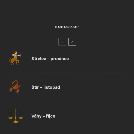
HOROSKOP
Střelec – prosinec
Štír – listopad
Váhy – říjen