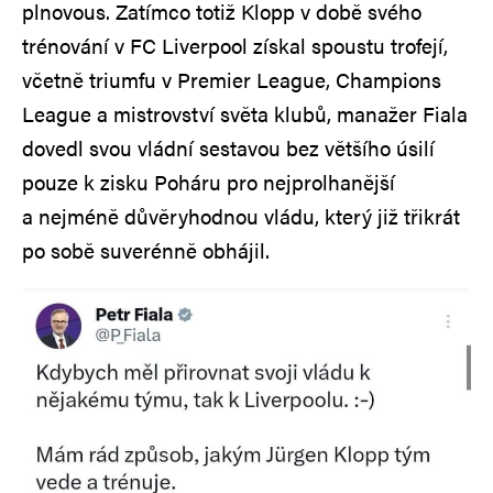
plnovous. Zatímco totiž Klopp v době svého
trénování v FC Liverpool získal spoustu trofejí,
včetně triumfu v Premier League, Champions
League a mistrovství světa klubů, manažer Fiala
dovedl svou vládní sestavou bez většího úsilí
pouze k zisku Poháru pro nejprolhanější
a nejméně důvěryhodnou vládu, který již třikrát
po sobě suverénně obhájil.