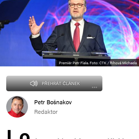
Premiér Petr Fiala. Foto: ČTK / Říhová Michaela
PŘEHRÁT ČLÁNEK
Petr Bošnakov
Redaktor
L
o