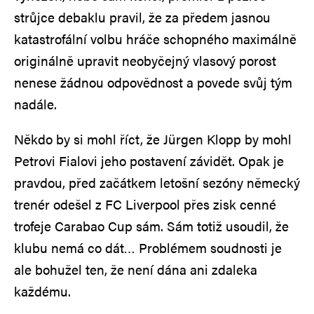
strůjce debaklu pravil, že za předem jasnou
katastrofální volbu hráče schopného maximálně
originálně upravit neobyčejný vlasový porost
nenese žádnou odpovědnost a povede svůj tým
nadále.
Někdo by si mohl říct, že Jürgen Klopp by mohl
Petrovi Fialovi jeho postavení závidět. Opak je
pravdou, před začátkem letošní sezóny německý
trenér odešel z FC Liverpool přes zisk cenné
trofeje Carabao Cup sám. Sám totiž usoudil, že
klubu nemá co dát… Problémem soudnosti je
ale bohužel ten, že není dána ani zdaleka
každému.