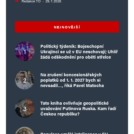
Redakce TO
·
29. 7. 2026
NEJNOVĚJŠÍ
Politický týdeník: Bojeschopní
Ukrajinci se už v EU neschovají; Uhlíř
žádá odškodnění pro oběti střelce
Na zrušení koncesionářských
poplatků od 1. 1. 2027 bych si
nevsadil…, říká Pavel Matocha
Tato kniha ovlivňuje geopolitické
uvažování Putinova Ruska. Kam řadí
Českou republiku?
Regulace umělé inteligence v EU