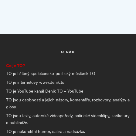
O NÁS
Co je TO?
TO je tištěný společensko-politický měsíčník TO
TO je internetový www.denik.to
TO je YouTube kanál Deník TO – YouTube
TO jsou osobnosti a jejich názory, komentáře, rozhovory, analýzy a
glosy.
TO jsou texty, autorské videopořady, satirické videoklipy, karikatury
a bublináže.
TO je nekorektní humor, satira a nadsázka.