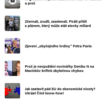
a proč
Zčernali, zrudli, zezelenali. Piráti přišli
s plánem, který může stát stovky miliard
Zjevení „obyčejného hrdiny“ Petra Pavla
Proč je nevpuštění novinářky Deníku N na
Macinkův brífink zbytečnou chybou
Jak zastavit pád EU do ekonomické nicoty?
Ukrást Číně know-how!