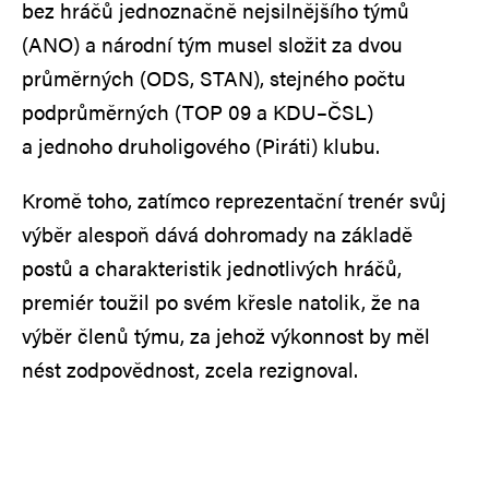
bez hráčů jednoznačně nejsilnějšího týmů
(ANO) a národní tým musel složit za dvou
průměrných (ODS, STAN), stejného počtu
podprůměrných (TOP 09 a KDU–ČSL)
a jednoho druholigového (Piráti) klubu.
Kromě toho, zatímco reprezentační trenér svůj
výběr alespoň dává dohromady na základě
postů a charakteristik jednotlivých hráčů,
premiér toužil po svém křesle natolik, že na
výběr členů týmu, za jehož výkonnost by měl
nést zodpovědnost, zcela rezignoval.