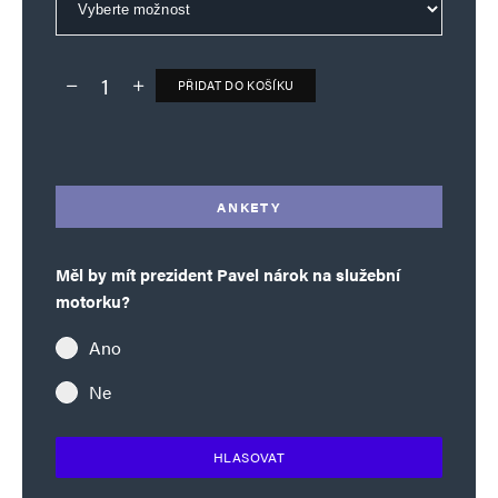
PŘIDAT DO KOŠÍKU
Deník TO – verze bez reklam množství
Alternative:
ANKETY
Měl by mít prezident Pavel nárok na služební
motorku?
Ano
Ne
HLASOVAT