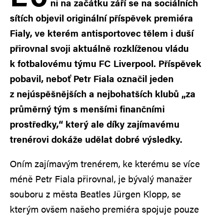
ni na začátku září se na sociálních
sítích objevil originální příspěvek premiéra
Fialy, ve kterém antisportovec tělem i duší
přirovnal svoji aktuálně rozklíženou vládu
k fotbalovému týmu FC Liverpool. Příspěvek
pobavil, neboť Petr Fiala označil jeden
z nejúspěšnějších a nejbohatších klubů „za
průměrný tým s menšími finančními
prostředky,“ který ale díky zajímavému
trenérovi dokáže udělat dobré výsledky.
Oním zajímavým trenérem, ke kterému se více
méně Petr Fiala přirovnal, je bývalý manažer
souboru z města Beatles Jürgen Klopp, se
kterým ovšem našeho premiéra spojuje pouze