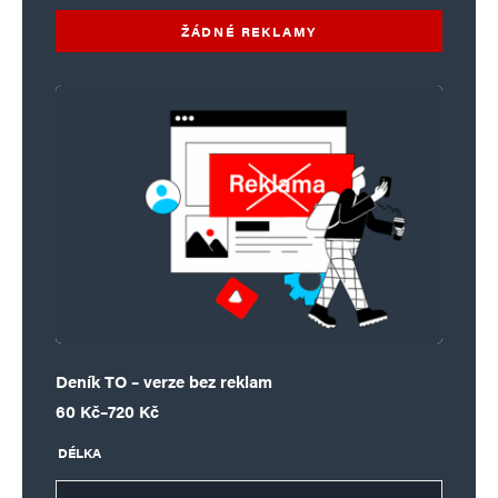
ŽÁDNÉ REKLAMY
Deník TO – verze bez reklam
Rozpětí cen: 60 Kč až 720 Kč
60
Kč
–
720
Kč
DÉLKA