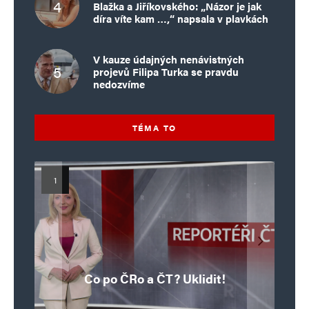
Blažka a Jiříkovského: „Názor je jak
díra víte kam …,“ napsala v plavkách
V kauze údajných nenávistných
projevů Filipa Turka se pravdu
nedozvíme
TÉMA TO
Islamistický teror v EU, 6. díl:
Mýty o Václavu Klausovi:
Vymíráme a politici lžou:
Islamistický teror v EU, 5. díl:
Brutální poprava 85letého
Pivo, jazz, hádky, loajalita
porodnost nezachrání
katolického kněze Jacquese
Pim Fortuyn: Muž, který se
Krvavé oslavy pádu Bastily
dotace, byty ani zkrácené
i humor. Jakl boří legendy
Co po ČRo a ČT? Uklidit!
o bývalém prezidentovi
nestihl stát premiérem
Hamela
úvazky
v Nice