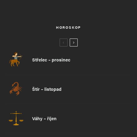
HOROSKOP
Střelec – prosinec
Štír – listopad
Váhy – říjen