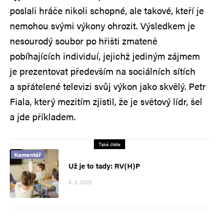
poslali hráče nikoli schopné, ale takové, kteří je
nemohou svými výkony ohrozit. Výsledkem je
nesourodý soubor po hřišti zmateně
pobíhajících individuí, jejichž jediným zájmem
je prezentovat především na sociálních sítích
a spřátelené televizi svůj výkon jako skvělý. Petr
Fiala, který mezitím zjistil, že je světový lídr, šel
a jde příkladem.
Také čtěte
Komentář
Už je to tady: RV(H)P
5. 2. 2025