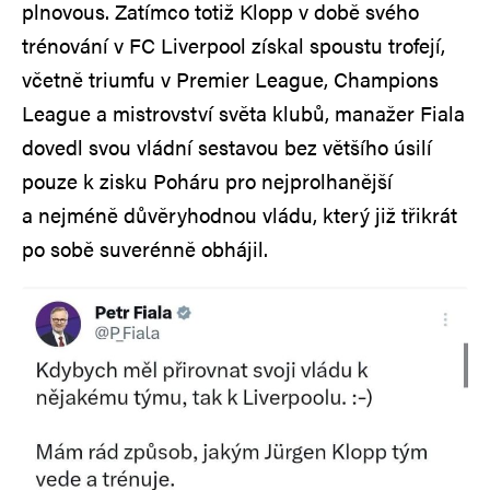
plnovous. Zatímco totiž Klopp v době svého
trénování v FC Liverpool získal spoustu trofejí,
včetně triumfu v Premier League, Champions
League a mistrovství světa klubů, manažer Fiala
dovedl svou vládní sestavou bez většího úsilí
pouze k zisku Poháru pro nejprolhanější
a nejméně důvěryhodnou vládu, který již třikrát
po sobě suverénně obhájil.