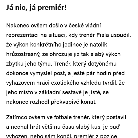
Já nic, já premiér!
Nakonec ovšem došlo v české vládní
reprezentaci na situaci, kdy trenér Fiala usoudil,
že výkon konkrétního jedince je natolik
hrůzostrašný, že ohrožuje již tak slabý výkon
zbytku jeho týmu. Trenér, který dotyčnému
dokonce vymyslel post, a ještě pár hodin před
vyhazovem hráči exotického vzhledu tvrdil, že
jeho místo v základní sestavě je jisté, se
nakonec rozhodl překvapivě konat.
Zatímco ovšem ve fotbale trenér, který postavil
a nechal hrát většinu času slabý kus, je buď
vyhozen, nebo sám končí, premiér z pozice