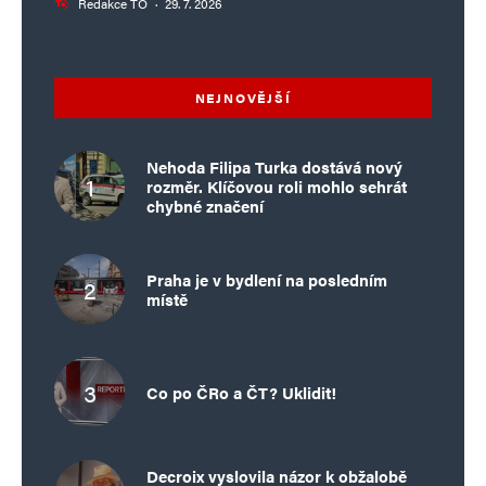
Redakce TO
·
29. 7. 2026
NEJNOVĚJŠÍ
Nehoda Filipa Turka dostává nový
rozměr. Klíčovou roli mohlo sehrát
chybné značení
Praha je v bydlení na posledním
místě
Co po ČRo a ČT? Uklidit!
Decroix vyslovila názor k obžalobě