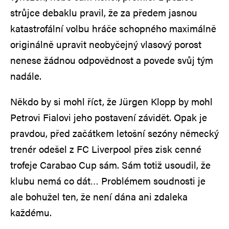
strůjce debaklu pravil, že za předem jasnou
katastrofální volbu hráče schopného maximálně
originálně upravit neobyčejný vlasový porost
nenese žádnou odpovědnost a povede svůj tým
nadále.
Někdo by si mohl říct, že Jürgen Klopp by mohl
Petrovi Fialovi jeho postavení závidět. Opak je
pravdou, před začátkem letošní sezóny německý
trenér odešel z FC Liverpool přes zisk cenné
trofeje Carabao Cup sám. Sám totiž usoudil, že
klubu nemá co dát… Problémem soudnosti je
ale bohužel ten, že není dána ani zdaleka
každému.