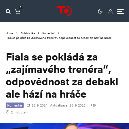
0
Home
Publicistika
Komentář
Fiala se pokládá za „zajímavého trenéra“, odpovědnost za debakl ale hází na hráče
Fiala se pokládá za
„zajímavého trenéra“,
odpovědnost za debakl
ale hází na hráče
Komentář
28. 9. 2024
Aktualizace:
25. 9. 2025
16
2 min. čtení