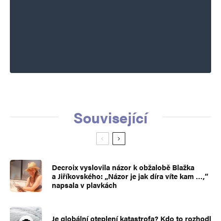
Související
Decroix vyslovila názor k obžalobě Blažka
a Jiříkovského: „Názor je jak díra víte kam …,“
napsala v plavkách
Je globální oteplení katastrofa? Kdo to rozhodl