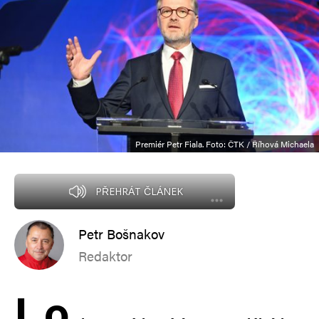
Premiér Petr Fiala. Foto: ČTK / Říhová Michaela
PŘEHRÁT ČLÁNEK
Petr Bošnakov
Redaktor
L
o