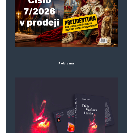
E-mail
*
Webová stránka
Uložit do prohlížeče jméno, e-mail a webovou stránku pro budoucí
komentáře.
Reklama
Informujte mě o nových komentářích e-mailem.
Informujte mě o nových příspěvcích e-mailem.
Alternative: