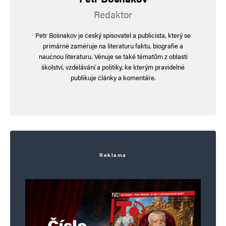
Redaktor
Navigace pro komentáře
Starší komentáře
Petr Bošnakov je český spisovatel a publicista, který se
Napsat komentář
primárně zaměřuje na literaturu faktu, biografie a
naučnou literaturu. Věnuje se také tématům z oblasti
školství, vzdělávání a politiky, ke kterým pravidelně
Vaše e-mailová adresa nebude zveřejněna.
Vyžadované informace jsou
publikuje články a komentáře.
označeny
*
Komentář
*
Reklama
Jméno
*