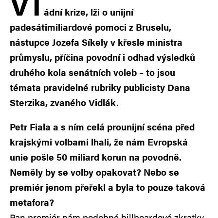
V
l
ádní krize, lži o unijní
padesátimiliardové pomoci z Bruselu,
nástupce Jozefa Síkely v křesle ministra
průmyslu, příčina povodní i odhad výsledků
druhého kola senátních voleb – to jsou
témata pravidelné rubriky publicisty Dana
Sterzika, zvaného Vidlák.
Petr Fiala a s ním celá prounijní scéna před
krajskými volbami lhali, že nám Evropská
unie pošle 50 miliard korun na povodně.
Neměly by se volby opakovat? Nebo se
premiér jenom přeřekl a byla to pouze taková
metafora?
Pan premiér nám podobné billboardové zkratky