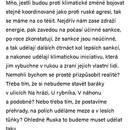
Mňo, jestli budou proti klimatické změně bojovat
stejně koordinovaně jako proti ruské agresi, tak
se máme na co těšit. Nejdřív nám zase zdraží
energie, pak zavedou na počasí účinné sankce,
po roce zkonstatují, že sankce jsou neúčinné,
a tak udělají dalších čtrnáct kol lepších sankcí,
a nakonec udělají klimatickou iniciativu, která
jim vybuchne v rukou a zraní jejich vlastní lidi.
Nemohli bychom se prostě přizpůsobit realitě?
Třeba tím, že si nebudeme stavět baráky
v ulicích Na hrázi, U rybníka, V náhonu
a podobně? Nebo třeba tím, že postavíme
přehrady, na polích uděláme meze a v lesích
tůňky? Ohledně Ruska to budeme muset udělat
taky…