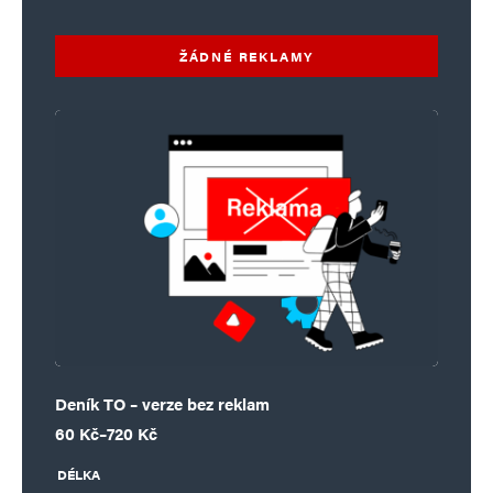
ŽÁDNÉ REKLAMY
Deník TO – verze bez reklam
Rozpětí cen: 60 Kč až 720 Kč
60
Kč
–
720
Kč
DÉLKA