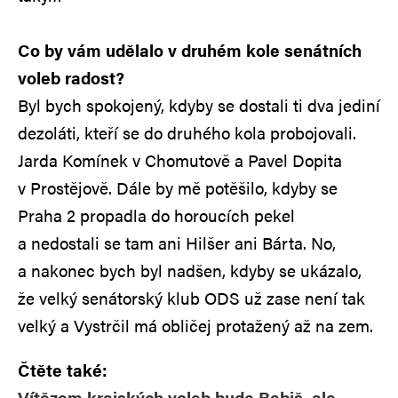
Co by vám udělalo v druhém kole senátních
voleb radost?
Byl bych spokojený, kdyby se dostali ti dva jediní
dezoláti, kteří se do druhého kola probojovali.
Jarda Komínek v Chomutově a Pavel Dopita
v Prostějově. Dále by mě potěšilo, kdyby se
Praha 2 propadla do horoucích pekel
a nedostali se tam ani Hilšer ani Bárta. No,
a nakonec bych byl nadšen, kdyby se ukázalo,
že velký senátorský klub ODS už zase není tak
velký a Vystrčil má obličej protažený až na zem.
Čtěte také:
Vítězem krajských voleb bude Babiš, ale