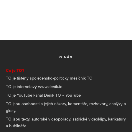
O NÁS
Co je TO?
TO je tištěný společensko-politický měsíčník TO
TO je internetový www.denik.to
TO je YouTube kanál Deník TO – YouTube
TO jsou osobnosti a jejich názory, komentáře, rozhovory, analýzy a
glosy.
TO jsou texty, autorské videopořady, satirické videoklipy, karikatury
a bublináže.