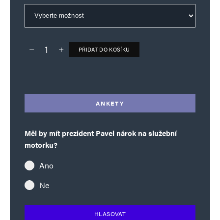
PŘIDAT DO KOŠÍKU
Deník TO – verze bez reklam množství
Alternative:
ANKETY
Měl by mít prezident Pavel nárok na služební
motorku?
Ano
Ne
HLASOVAT