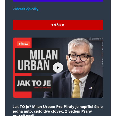
Zobrazit výsledky
TÓČKO
TÓčko
Jak TO je? Milan Urban: Pro Piráty je nepřítel číslo
jedna auto, číslo dvě člověk. Z vedení Prahy
musejí pryč