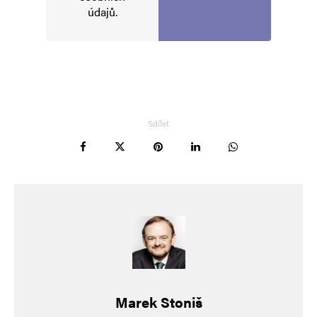
údajů
.
Sdílet
Marek Stoniš