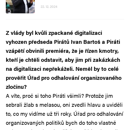
22. 12. 2024
Z vlády byl kvůli zpackané digitalizaci
vyhozen předseda Pirátů Ivan Bartoš a Piráti
vzápětí obvinili premiéra, že je řízen kmotry,
kteří je chtěli odstavit, aby jim při zakázkách
na digitalizaci nepřekáželi. Neměl by to celé
prověřit Úřad pro odhalování organizovaného
zločinu?
A víte, proč si toho Piráti všimli? Protože jim
sebrali žlab s melasou, oni zvedli hlavu a uviděli
to, co my vidíme už tři roky. Úřad pro odhalování
organizovaných politiků bych do toho vlastně