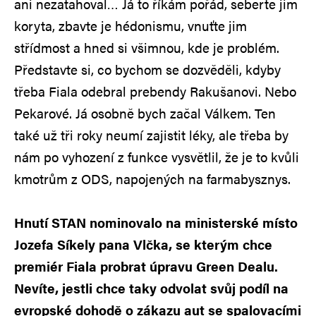
ani nezatahoval… Já to říkám pořád, seberte jim
koryta, zbavte je hédonismu, vnuťte jim
střídmost a hned si všimnou, kde je problém.
Představte si, co bychom se dozvěděli, kdyby
třeba Fiala odebral prebendy Rakušanovi. Nebo
Pekarové. Já osobně bych začal Válkem. Ten
také už tři roky neumí zajistit léky, ale třeba by
nám po vyhození z funkce vysvětlil, že je to kvůli
kmotrům z ODS, napojených na farmabysznys.
Hnutí STAN nominovalo na ministerské místo
Jozefa Síkely pana Vlčka, se kterým chce
premiér Fiala probrat úpravu Green Dealu.
Nevíte, jestli chce taky odvolat svůj podíl na
evropské dohodě o zákazu aut se spalovacími