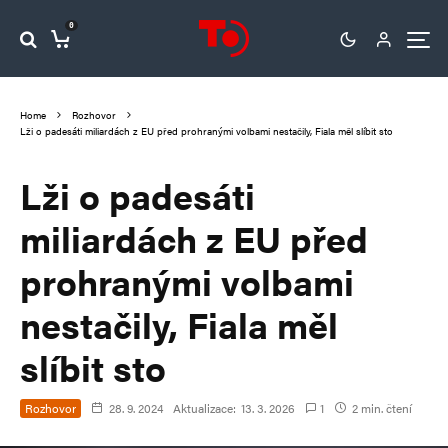
0
Home
Rozhovor
Lži o padesáti miliardách z EU před prohranými volbami nestačily, Fiala měl slíbit sto
Lži o padesáti
miliardách z EU před
prohranými volbami
nestačily, Fiala měl
slíbit sto
Rozhovor
28. 9. 2024
Aktualizace:
13. 3. 2026
1
2 min. čtení