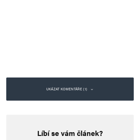
UKÁZAT KOMENTÁŘE (1)
hloubal
Odpovědět
28. 9. 2024 (23:12)
Líbí se vám článek?