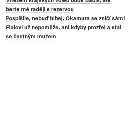
berte mě raději s rezervou
Pospíšile, nebuď blbej, Okamura se zničí sám!
Fialovi už nepomůže, ani kdyby prozřel a stal
se čestným mužem