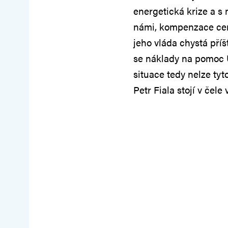
energetická krize a s n
námi, kompenzace cen e
jeho vláda chystá příš
se náklady na pomoc 
situace tedy nelze tyt
Petr Fiala stojí v če