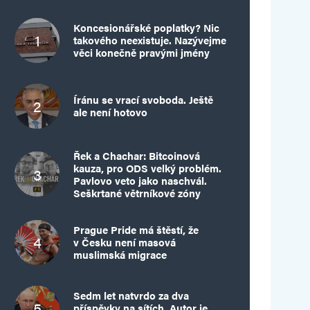
Koncesionářské poplatky? Nic
takového neexistuje. Nazývejme
věci konečně pravými jmény
Íránu se vrací svoboda. Ještě
ale není hotovo
Řek a Chachar: Bitcoinová
kauza, pro ODS velký problém.
Pavlovo veto jako naschvál.
Seškrtané větrníkové zóny
Prague Pride má štěstí, že
v Česku není masová
muslimská migrace
Sedm let natvrdo za dva
příspěvky na sítích. Autor je