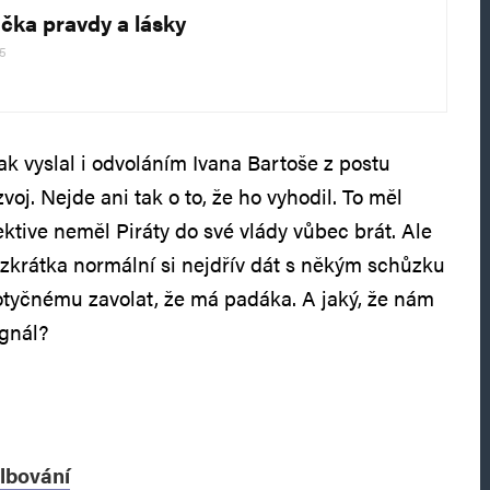
učka pravdy a lásky
25
ak vyslal i odvoláním Ivana Bartoše z postu
voj. Nejde ani tak o to, že ho vyhodil. To měl
ktive neměl Piráty do své vlády vůbec brát. Ale
 zkrátka normální si nejdřív dát s někým schůzku
otyčnému zavolat, že má padáka. A jaký, že nám
ignál?
lbování