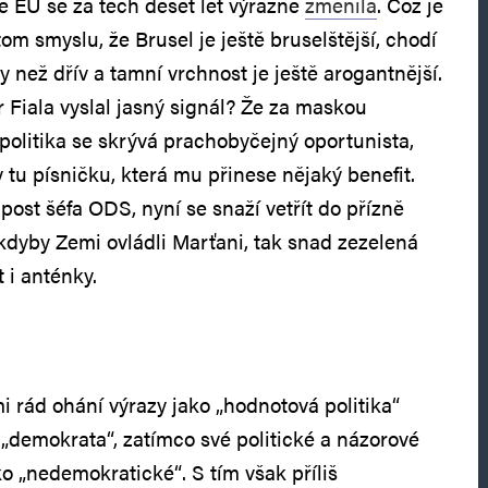
e EU se za těch deset let výrazně
změnila
. Což je
tom smyslu, že Brusel je ještě bruselštější, chodí
ny než dřív a tamní vrchnost je ještě arogantnější.
 Fiala vyslal jasný signál? Že za maskou
politika se skrývá prachobyčejný oportunista,
 tu písničku, která mu přinese nějaký benefit.
 post šéfa ODS, nyní se snaží vetřít do přízně
dyby Zemi ovládli Marťani, tak snad zezelená
 i anténky.
mi rád ohání výrazy jako „hodnotová politika“
„demokrata“, zatímco své politické a názorové
o „nedemokratické“. S tím však příliš