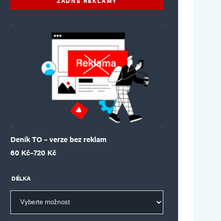
ŽÁDNÉ REKLAMY
Deník TO – verze bez reklam
Rozpětí cen: 60 Kč až 720 Kč
60
Kč
–
720
Kč
DÉLKA