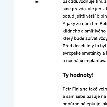
pak zdůvodňuje tím, ž
sice pravda, ale jen v 
odtud ještě větší blbi
A jaký že nám tím Petr
klidného a smířlivého 
který bude zpívat vždy
Před deseti lety to byl
evropské smetánky a k
a nechá si implantovat
Ty hodnoty!
Petr Fiala se také vel
a sám sebe pasuje na 
odpůrce nálepkuje jak