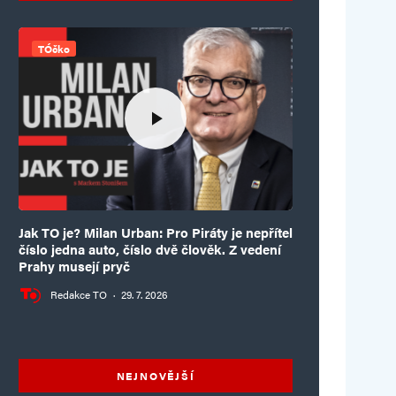
TÓčko
Jak TO je? Milan Urban: Pro Piráty je nepřítel
číslo jedna auto, číslo dvě člověk. Z vedení
Prahy musejí pryč
Redakce TO
·
29. 7. 2026
NEJNOVĚJŠÍ