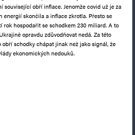
í související obří inflace. Jenomže covid už je za
nergií skončila a inflace zkrotla. Přesto se
tí rok hospodařit se schodkem 230 miliard. A to
Ukrajině opravdu zdůvodňovat nedá. Za této
o obří schodky chápat jinak než jako signál, že
le vlády ekonomických nedouků.