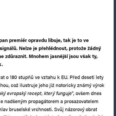
pan premiér opravdu libuje, tak je to ve
 signálů. Nelze je přehlédnout, protože žádný
e zdůraznit. Mnohem jasnější jsou však ty,
k.
at o 180 stupňů ve vztahu k EU. Před deseti lety
hou, což ilustruje jeho již notoricky známý výrok
ký evropský recept, který funguje
“, ovšem dnes
a je nadšeným propagátorem a prosazovatelem
hlav bruselské vrchnosti. Svůj názorový obrat