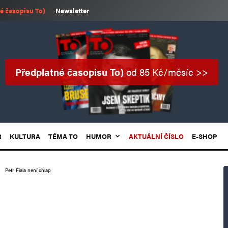
é časopisu To)
Newsletter
Předplatné časopisu To)
od 85 Kč/měsíc >>
R
KULTURA
TÉMA TO
HUMOR
AKTUÁLNÍ ČÍSLO
E-SHOP
Petr Fiala není chlap