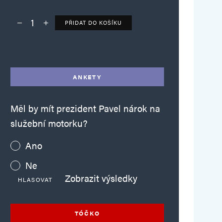
PŘIDAT DO KOŠÍKU
Deník TO – verze bez reklam množství
Alternative:
ANKETY
Měl by mít prezident Pavel nárok na
služební motorku?
Ano
Ne
Zobrazit výsledky
HLASOVAT
TÓČKO