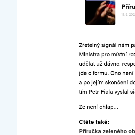
Přír
11. 8. 20
Zřetelný signál nám p
Ministra pro místní roz
udělat už dávno, respe
jde o formu. Ono není
a po jejím skončení d
tím Petr Fiala vyslal s
Že není chlap…
Čtěte také:
Příručka zeleného ob