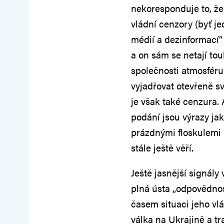
nekoresponduje to, že
vládní cenzory (byť 
médií a dezinformací“
a on sám se netají to
společnosti atmosféru 
vyjadřovat otevřeně s
je však také cenzura. A
podání jsou výrazy j
prázdnými floskulemi 
stále ještě věří.
Ještě jasnější signály 
plná ústa „odpovědnos
časem situaci jeho vl
válka na Ukrajině a t