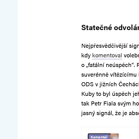
Statečné odvolá
Nejpřesvědčivější sig
kdy
komentoval
volebn
o „fatální neúspěch“. 
suverénně vítězícímu
ODS v jižních Čechác
Kuby to byl úspěch jeh
tak Petr Fiala svým h
jasný signál, že je abs
Komentář