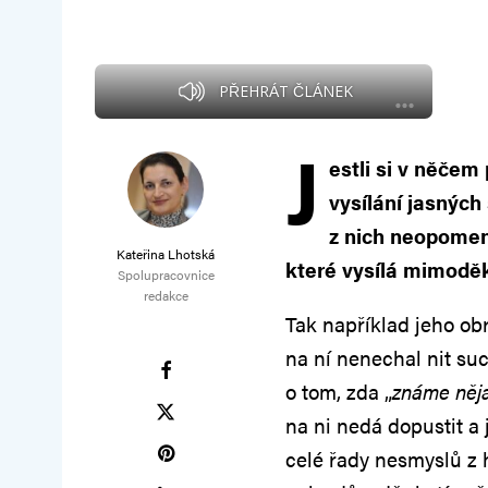
PŘEHRÁT ČLÁNEK
J
estli si v něčem 
vysílání jasných
z nich neopomen
Kateřina Lhotská
které vysílá mimodě
Spolupracovnice
redakce
Tak například jeho obr
na ní nenechal nit suc
o tom, zda „
známe něja
na ni nedá dopustit 
celé řady nesmyslů z 