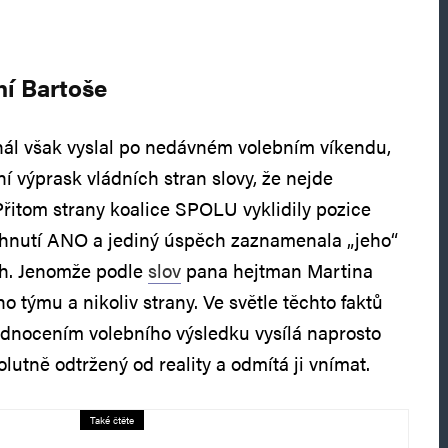
ní Bartoše
nál však vyslal po nedávném volebním víkendu,
í výprask vládních stran slovy, že nejde
Přitom strany koalice SPOLU vyklidily pozice
 hnutí ANO a jediný úspěch zaznamenala „jeho“
h. Jenomže podle
slov
pana hejtman Martina
o týmu a nikoliv strany. Ve světle těchto faktů
odnocením volebního výsledku vysílá naprosto
olutně odtržený od reality a odmítá ji vnímat.
Také čtěte