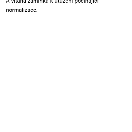
A vítaná záminka k utužení počínající
normalizace.