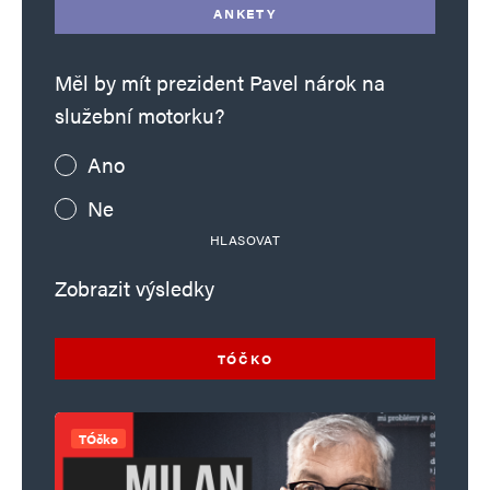
ANKETY
Měl by mít prezident Pavel nárok na
služební motorku?
Ano
Ne
HLASOVAT
Zobrazit výsledky
TÓČKO
TÓčko