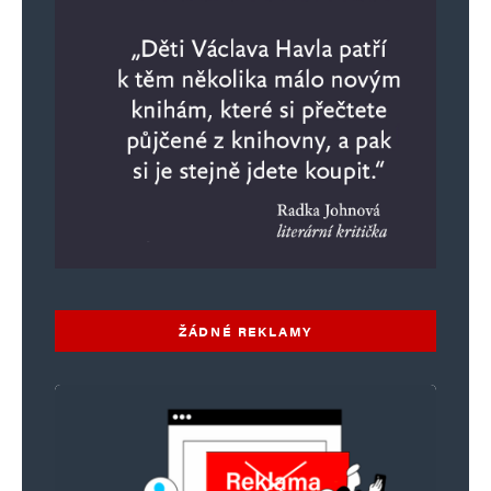
Jméno
*
E-mail
*
Webová stránka
Uložit do prohlížeče jméno, e-mail a webovou stránku pro budoucí
komentáře.
Informujte mě o nových komentářích e-mailem.
ŽÁDNÉ REKLAMY
Informujte mě o nových příspěvcích e-mailem.
Alternative: