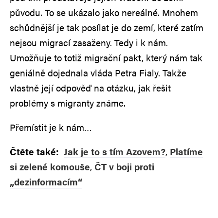
původu. To se ukázalo jako nereálné. Mnohem
schůdnější je tak posílat je do zemí, které zatím
nejsou migrací zasaženy. Tedy i k nám.
Umožňuje to totiž migrační pakt, který nám tak
geniálně dojednala vláda Petra Fialy. Takže
vlastně její odpověď na otázku, jak řešit
problémy s migranty známe.
Přemístit je k nám…
Čtěte také:
Jak je to s tím Azovem?
,
Platíme
si zelené komouše
,
ČT v boji proti
„dezinformacím“