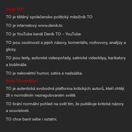
Co je TO?
TO je tištěný společensko-politický měsíčník TO
TO je internetový www.denik.to
TO je YouTube kanál Deník TO – YouTube
TO jsou osobnosti a jejich názory, komentáře, rozhovory, analýzy a
glosy.
TO jsou texty, autorské videopořady, satirické videoklipy, karikatury
a bublináže.
TO je nekorektní humor, satira a nadsázka.
Proč TO vzniklo?
TO je autentická svobodná platforma kritických autorů, kteří chtějí
žít v normálním nezregulovaném světě.
TO brání normální pohled na svět tím, že publikuje kritické názory
a souvislosti.
TO chce bavit sebe i ostatní.