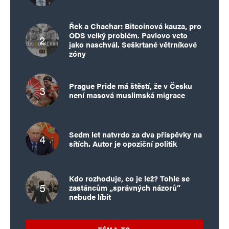
Řek a Chachar: Bitcoinová kauza, pro
ODS velký problém. Pavlovo veto
jako naschvál. Seškrtané větrníkové
zóny
Prague Pride má štěstí, že v Česku
není masová muslimská migrace
Sedm let natvrdo za dva příspěvky na
sítích. Autor je opoziční politik
Kdo rozhoduje, co je lež? Tohle se
zastáncům „správných názorů“
nebude líbit