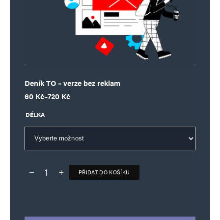
Deník TO – verze bez reklam
Rozpětí cen: 60 Kč až 720 Kč
60
Kč
–
720
Kč
DÉLKA
PŘIDAT DO KOŠÍKU
Deník TO – verze bez reklam množství
Alternative: