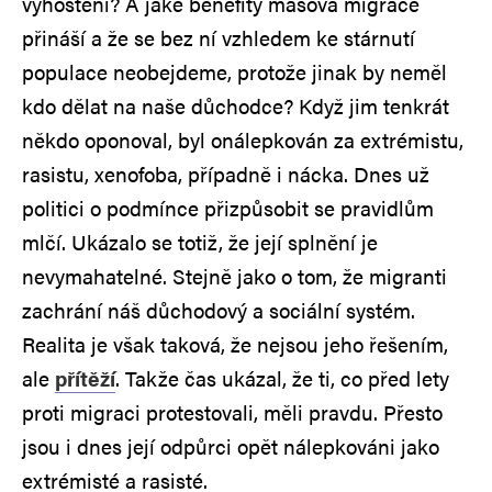
vyhoštěni? A jaké benefity masová migrace
přináší a že se bez ní vzhledem ke stárnutí
populace neobejdeme, protože jinak by neměl
kdo dělat na naše důchodce? Když jim tenkrát
někdo oponoval, byl onálepkován za extrémistu,
rasistu, xenofoba, případně i nácka. Dnes už
politici o podmínce přizpůsobit se pravidlům
mlčí. Ukázalo se totiž, že její splnění je
nevymahatelné. Stejně jako o tom, že migranti
zachrání náš důchodový a sociální systém.
Realita je však taková, že nejsou jeho řešením,
ale
přítěží
. Takže čas ukázal, že ti, co před lety
proti migraci protestovali, měli pravdu. Přesto
jsou i dnes její odpůrci opět nálepkováni jako
extrémisté a rasisté.