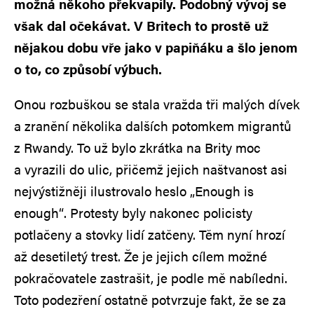
možná někoho překvapily. Podobný vývoj se
však dal očekávat. V Britech to prostě už
nějakou dobu vře jako v papiňáku a šlo jenom
o to, co způsobí výbuch.
Onou rozbuškou se stala vražda tři malých dívek
a zranění několika dalších potomkem migrantů
z Rwandy. To už bylo zkrátka na Brity moc
a vyrazili do ulic, přičemž jejich naštvanost asi
nejvýstižněji ilustrovalo heslo „Enough is
enough“. Protesty byly nakonec policisty
potlačeny a stovky lidí zatčeny. Těm nyní hrozí
až desetiletý trest. Že je jejich cílem možné
pokračovatele zastrašit, je podle mě nabíledni.
Toto podezření ostatně potvrzuje fakt, že se za