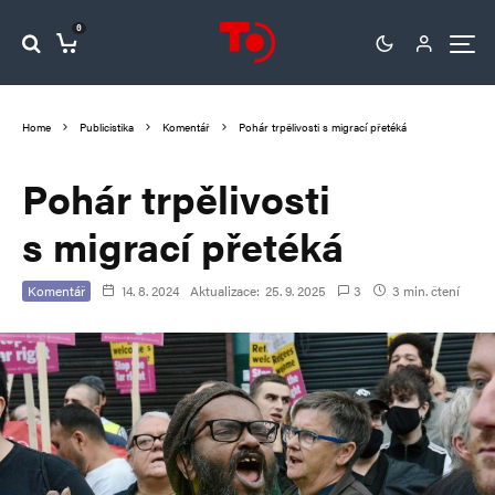
0
Home
Publicistika
Komentář
Pohár trpělivosti s migrací přetéká
Pohár trpělivosti
s migrací přetéká
Komentář
14. 8. 2024
Aktualizace:
25. 9. 2025
3
3 min. čtení