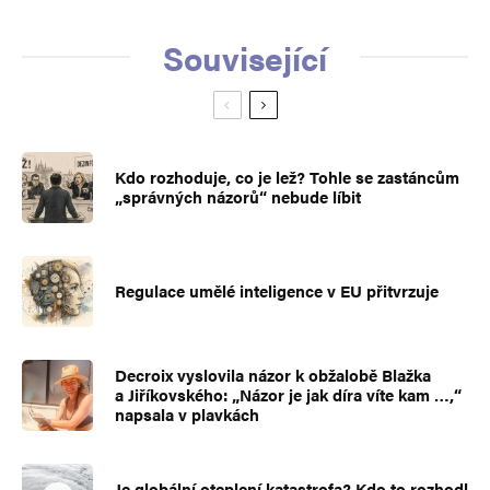
Související
Kdo rozhoduje, co je lež? Tohle se zastáncům
„správných názorů“ nebude líbit
Regulace umělé inteligence v EU přitvrzuje
Decroix vyslovila názor k obžalobě Blažka
a Jiříkovského: „Názor je jak díra víte kam …,“
napsala v plavkách
Je globální oteplení katastrofa? Kdo to rozhodl