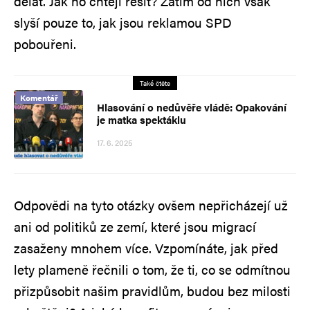
dělat. Jak ho chtějí řešit? Zatím od nich však
slyší pouze to, jak jsou reklamou SPD
pobouřeni.
Také čtěte
Komentář
Hlasování o nedůvěře vládě: Opakování
je matka spektáklu
17. 6. 2025
Odpovědi na tyto otázky ovšem nepřicházejí už
ani od politiků ze zemí, které jsou migrací
zasaženy mnohem více. Vzpomínáte, jak před
lety plameně řečnili o tom, že ti, co se odmítnou
přizpůsobit našim pravidlům, budou bez milosti