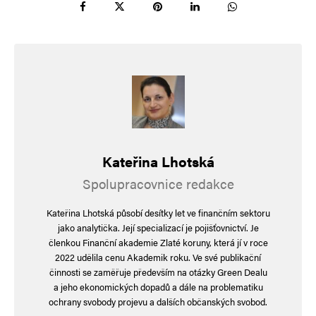
neziskovek a politických papalášských mafií….
🤮🤮🤮🤮🤮🤮🤮🤮🤮🤮
presstittutti vlezdobruselistů dál vedou štvavou
nenávistnou kampaň a svoji nenávist se
pokoušejí zakrývat svými lžimi, jak panáčci na
orloji se střídá veřejnoprávní vlastizrádná
úderka s eskapádami mentálních zvratků a dál
Kateřina Lhotská
rozdělují společnost, atentát neatentát…. fialový
Spolupracovnice redakce
hnus🤮🤮🤮🤮🤮🤮🤮🤮🤮🤮
to jsou ty nitky v podobě televizních
Kateřina Lhotská působí desítky let ve finančním sektoru
dezinformací s „morálními“ vítězi ze slovenska,
jako analytička. Její specializací je pojišťovnictví. Je
členkou Finanční akademie Zlaté koruny, která jí v roce
kteří žádnými vítězi nejsou a zpochybňují
2022 udělila cenu Akademik roku. Ve své publikační
legitimitu zvolených zástupců. za třicet
činnosti se zaměřuje především na otázky Green Dealu
a jeho ekonomických dopadů a dále na problematiku
stříbrných tu předvádí zábavný kinoteátr pro
ochrany svobody projevu a dalších občanských svobod.