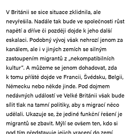
V Británii se sice situace zklidnila, ale
nevyřešila. Nadále tak bude ve společnosti růst
napětí a dříve či později dojde k jeho další
eskalaci. Podobný vývoj však nehrozí jenom za
kanálem, ale i v jiných zemích se silným
zastoupením migrantů z „nekompatibilních
kultur“. A můžeme se jenom dohadovat, zda
k tomu příště dojde ve Francii, Švédsku, Belgii,
Německu nebo někde jinde. Pod dojmem
nedávných událostí ve Velké Británii však bude
sílit tlak na tamní politiky, aby s migrací něco
udělali. Ukazuje se, že jediné funkční řešení je
migrantů se zbavit. Mýlí se ovšem ten, kdo si
pod tím představuje jejich vracení do zemí