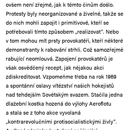
ovšem není zřejmé, jak k těmto činům došlo.
Protesty byly neorganizované a živelné, takže se
do nich mohli zapojit i primitivové, kteří se
potřebovali tímto způsobem „realizovat“. Nebo
v tom mohou mít prsty provokatéři, kteří některé
demonstranty k rabování strhli. Což samozřejmě
rabující neomlouvá. Zapojení provokatérů je
však osvědčený recept, jak nějakou akci
zdiskreditovat. Vzpomeňme třeba na rok 1969
a spontánní oslavy vítězství našich hokejistů
nad tehdejším Sovětským svazem. Stačila jedna
dlažební kostka hozená do výlohy Aeroflotu
a stala se z toho akce vyvolaná
„kontrarevolučními protisocialistickými živly“.