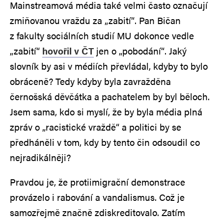
Mainstreamová média také velmi často označují
zmiňovanou vraždu za „zabití“. Pan Bičan
z fakulty sociálních studií MU dokonce vedle
„zabití“
hovořil v ČT
jen o „pobodání“. Jaký
slovník by asi v médiích převládal, kdyby to bylo
obráceně? Tedy kdyby byla zavražděna
černošská děvčátka a pachatelem by byl běloch.
Jsem sama, kdo si myslí, že by byla média plná
zpráv o „racistické vraždě“ a politici by se
předháněli v tom, kdy by tento čin odsoudil co
nejradikálněji?
Pravdou je, že protiimigrační demonstrace
provázelo i rabování a vandalismus. Což je
samozřejmě značně zdiskreditovalo. Zatím