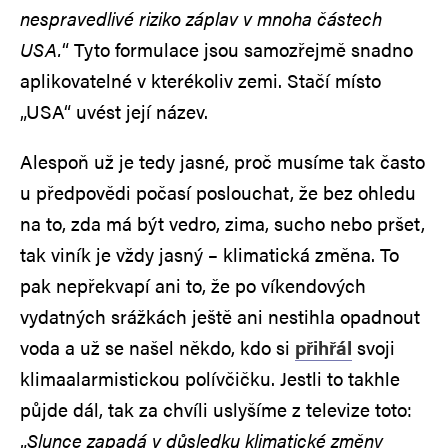
nespravedlivé riziko záplav v mnoha částech
USA.
“ Tyto formulace jsou samozřejmě snadno
aplikovatelné v kterékoliv zemi. Stačí místo
„USA“ uvést její název.
Alespoň už je tedy jasné, proč musíme tak často
u předpovědi počasí poslouchat, že bez ohledu
na to, zda má být vedro, zima, sucho nebo pršet,
tak viník je vždy jasný – klimatická změna. To
pak nepřekvapí ani to, že po víkendových
vydatných srážkách ještě ani nestihla opadnout
voda a už se našel někdo, kdo si
přihřál
svoji
klimaalarmistickou polívčičku. Jestli to takhle
půjde dál, tak za chvíli uslyšíme z televize toto:
„
Slunce zapadá v důsledku klimatické změny