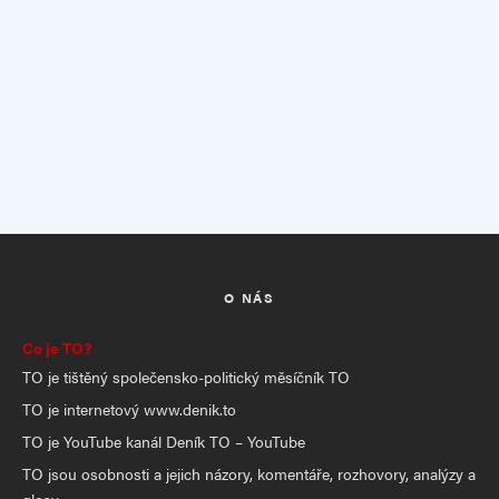
O NÁS
Co je TO?
TO je tištěný společensko-politický měsíčník TO
TO je internetový www.denik.to
TO je YouTube kanál Deník TO – YouTube
TO jsou osobnosti a jejich názory, komentáře, rozhovory, analýzy a