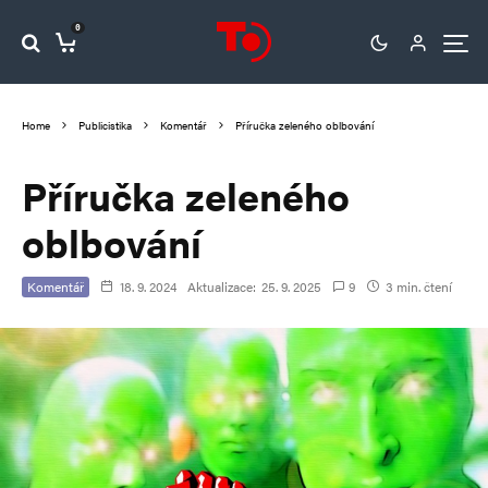
0
Home
Publicistika
Komentář
Příručka zeleného oblbování
Příručka zeleného
oblbování
Komentář
18. 9. 2024
Aktualizace:
25. 9. 2025
9
3 min. čtení