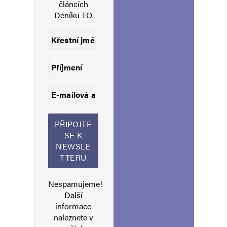
článcích
Deníku TO
Jméno
*
E-mail
*
Webová stránka
Uložit do prohlížeče jméno, e-mail a webovou stránku pro budoucí
komentáře.
Nespamujeme!
Další
informace
Informujte mě o nových komentářích e-mailem.
naleznete v