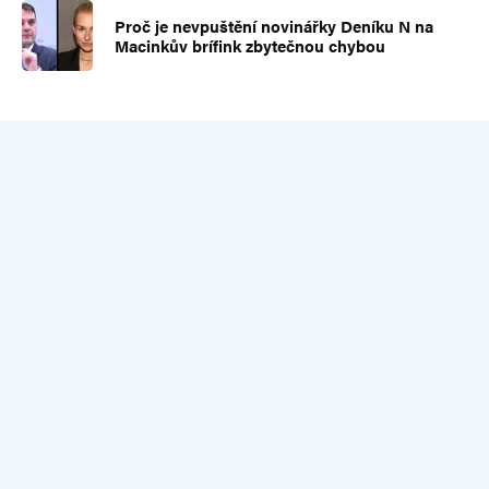
Proč je nevpuštění novinářky Deníku N na
Macinkův brífink zbytečnou chybou