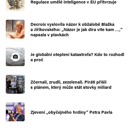
Regulace umělé inteligence v EU přitvrzuje
Decroix vyslovila názor k obžalobě Blažka
a Jiříkovského: „Názor je jak díra víte kam …,“
napsala v plavkách
Je globální oteplení katastrofa? Kdo to rozhodl
a proč
Zčernali, zrudli, zezelenali. Piráti přišli
s plánem, který může stát stovky miliard
Zjevení „obyčejného hrdiny“ Petra Pavla