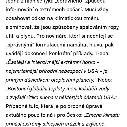
Jedna z nich se týká „správného“ způsobu
informování o extrémech počasí. Musí vždy
obsahovat odkaz na klimatickou změnu
a zmiňovat, že jsou způsobeny spalováním ropy,
uhlí a plynu. Pro novináře, kteří si nechtějí se
„správnými“ formulacemi namáhat hlavu, pak
uvádějí dokonce i konkrétní příklady. Třeba:
„
Častější a intenzivnější extrémní horko –
nejsmrtelnější přírodní nebezpečí v USA – je
přímým důsledkem oteplování planety.
“ Nebo:
„
Rostoucí globální teploty mění koloběh vody
a zvyšují riziko sucha v některých částech USA.
“
Případně tuto, která je po drobné úpravě
aktuálně použitelná i pro Česko: „
Změna klimatu
přináší extrémy silnějších srážek a zvýšené,