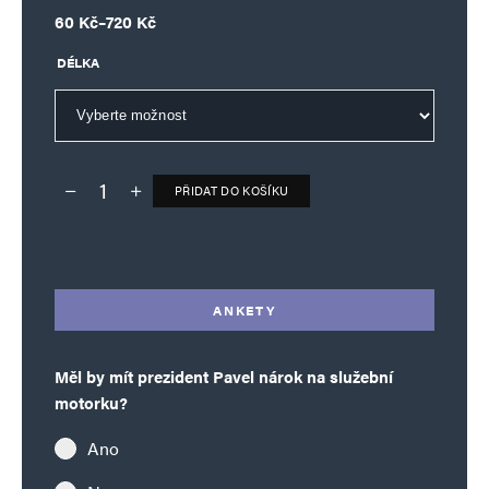
Rozpětí cen: 60 Kč až 720 Kč
60
Kč
–
720
Kč
DÉLKA
PŘIDAT DO KOŠÍKU
Deník TO – verze bez reklam množství
Alternative:
ANKETY
Měl by mít prezident Pavel nárok na služební
motorku?
Ano