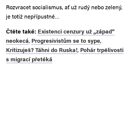
Rozvracet socialismus, ať už rudý nebo zelený,
je totiž nepřípustné…
Čtěte také:
Existenci cenzury už „západ“
neokecá
,
Progresivistům se to sype
,
Kritizuješ? Táhni do Ruska!
,
Pohár trpělivosti
s migrací přetéká