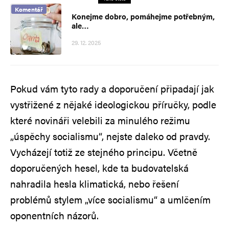
Komentář
Konejme dobro, pomáhejme potřebným,
ale…
29. 12. 2025
Pokud vám tyto rady a doporučení připadají jak
vystřižené z nějaké ideologickou příručky, podle
které novináři velebili za minulého režimu
„úspěchy socialismu“, nejste daleko od pravdy.
Vycházejí totiž ze stejného principu. Včetně
doporučených hesel, kde ta budovatelská
nahradila hesla klimatická, nebo řešení
problémů stylem „více socialismu“ a umlčením
oponentních názorů.