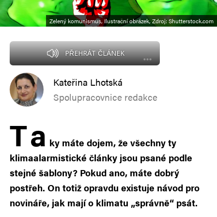
Zelený komunismus, Ilustrační obrázek, Zdroj: Shutterstock.com
PŘEHRÁT ČLÁNEK
Kateřina Lhotská
Spolupracovnice redakce
T
a
ky máte dojem, že všechny ty
klimaalarmistické články jsou psané podle
stejné šablony? Pokud ano, máte dobrý
postřeh. On totiž opravdu existuje návod pro
novináře, jak mají o klimatu „správně“ psát.