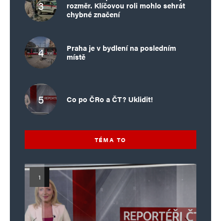
rozměr. Klíčovou roli mohlo sehrát
chybné značení
Praha je v bydlení na posledním
místě
Co po ČRo a ČT? Uklidit!
TÉMA TO
Islamistický teror v EU, 6. díl:
Mýty o Václavu Klausovi:
Vymíráme a politici lžou: