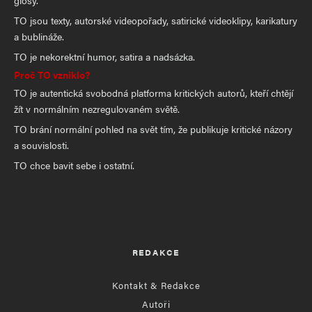
glosy.
TO jsou texty, autorské videopořady, satirické videoklipy, karikatury
a bublináže.
TO je nekorektní humor, satira a nadsázka.
Proč TO vzniklo?
TO je autentická svobodná platforma kritických autorů, kteří chtějí
žít v normálním nezregulovaném světě.
TO brání normální pohled na svět tím, že publikuje kritické názory
a souvislosti.
TO chce bavit sebe i ostatní.
REDAKCE
Kontakt & Redakce
Autoři