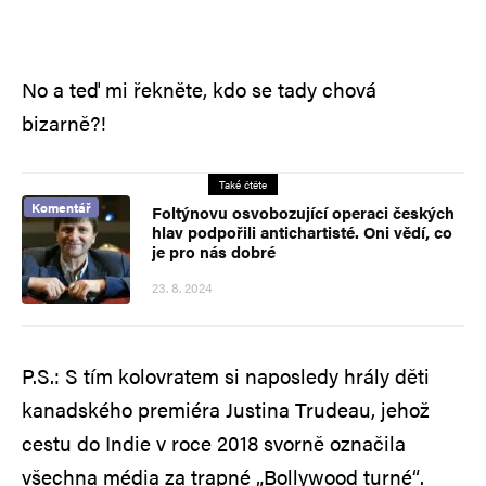
No a teď mi řekněte, kdo se tady chová
bizarně?!
Také čtěte
Komentář
Foltýnovu osvobozující operaci českých
hlav podpořili antichartisté. Oni vědí, co
je pro nás dobré
23. 8. 2024
P.S.: S tím kolovratem si naposledy hrály děti
kanadského premiéra Justina Trudeau, jehož
cestu do Indie v roce 2018 svorně označila
všechna média za trapné „Bollywood turné“.