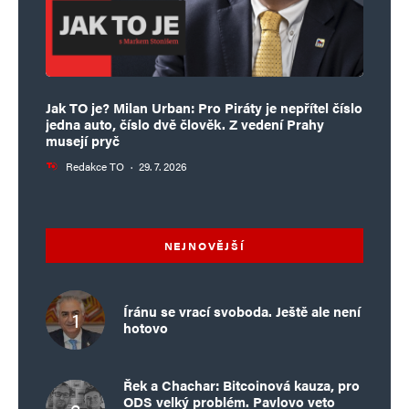
Jak TO je? Milan Urban: Pro Piráty je nepřítel číslo
jedna auto, číslo dvě člověk. Z vedení Prahy
musejí pryč
Redakce TO
·
29. 7. 2026
NEJNOVĚJŠÍ
Íránu se vrací svoboda. Ještě ale není
hotovo
Řek a Chachar: Bitcoinová kauza, pro
ODS velký problém. Pavlovo veto