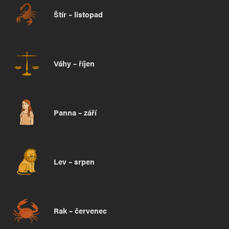
Štír – listopad
Váhy – říjen
Panna – září
Lev – srpen
Rak – červenec