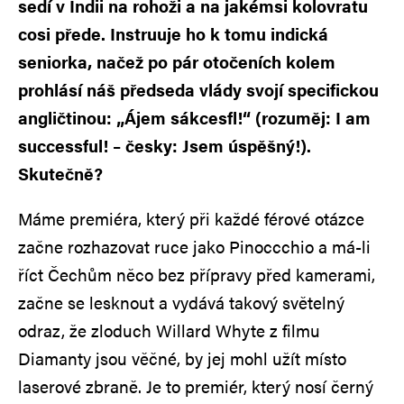
sedí v Indii na rohoži a na jakémsi kolovratu
cosi přede. Instruuje ho k tomu indická
seniorka, načež po pár otočeních kolem
prohlásí náš předseda vlády svojí specifickou
angličtinou: „Ájem sákcesfl!“ (rozuměj: I am
successful! – česky: Jsem úspěšný!).
Skutečně?
Máme premiéra, který při každé férové otázce
začne rozhazovat ruce jako Pinoccchio a má-li
říct Čechům něco bez přípravy před kamerami,
začne se lesknout a vydává takový světelný
odraz, že zloduch Willard Whyte z filmu
Diamanty jsou věčné, by jej mohl užít místo
laserové zbraně. Je to premiér, který nosí černý