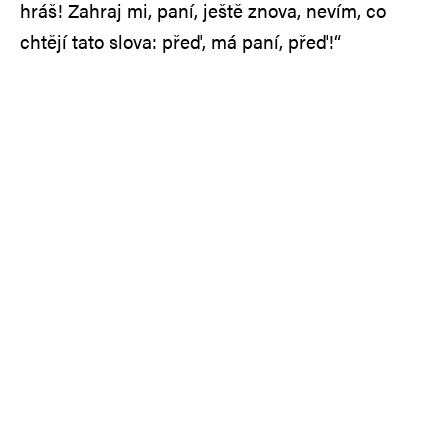
hráš! Zahraj mi, paní, ještě znova, nevím, co
chtějí tato slova: přeď, má paní, přeď!“