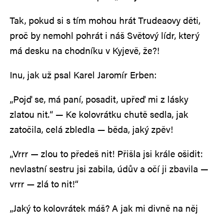
Tak, pokud si s tím mohou hrát Trudeaovy děti,
proč by nemohl pohrát i náš Světový lídr, který
má desku na chodníku v Kyjevě, že?!
Inu, jak už psal Karel Jaromír Erben:
„Pojď se, má paní, posadit, upřeď mi z lásky
zlatou nit.“ — Ke kolovrátku chutě sedla, jak
zatočila, celá zbledla — běda, jaký zpěv!
„Vrrr — zlou to předeš nit! Přišla jsi krále ošidit:
nevlastní sestru jsi zabila, údův a očí ji zbavila —
vrrr — zlá to nit!“
„Jaký to kolovrátek máš? A jak mi divně na něj