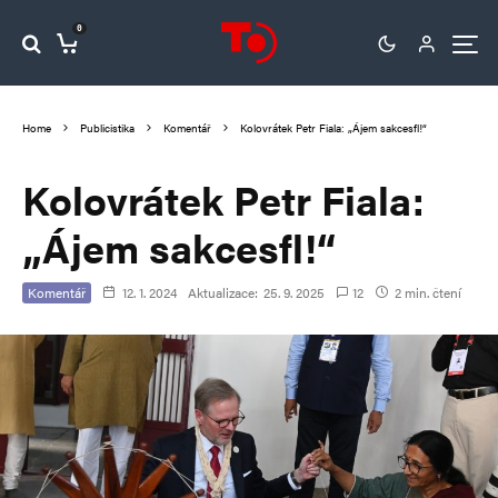
0
Home
Publicistika
Komentář
Kolovrátek Petr Fiala: „Ájem sakcesfl!“
Kolovrátek Petr Fiala:
„Ájem sakcesfl!“
Komentář
12. 1. 2024
Aktualizace:
25. 9. 2025
12
2 min. čtení