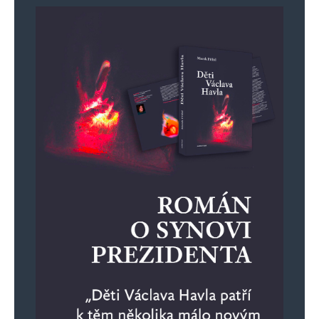
Miloš Šeda
Odpovědět
13. 1. 2024 (19:54)
Je to tím, že rektora volí Akademický senát
univerzity, každá fakulta tam bez ohledu na
velikost má stejný počet zástupců (2 z řad
pedagogů a jeden student) a druhořadé
fakulty (na MU Filozofická, Fakulta
sociálních studií, Fakulta sportovních studií,
Pedagogická, Ekonomicko-správní, …) se
spojí proti fakultám, které jsou odborně silné
a produkují téměř celý vědecký výkon
univerzity (na MU Lékařská fakulta,
Přírodovědecká fakulta a Fakulta informatiky
), protože ty druhořadé se bojí, že se na