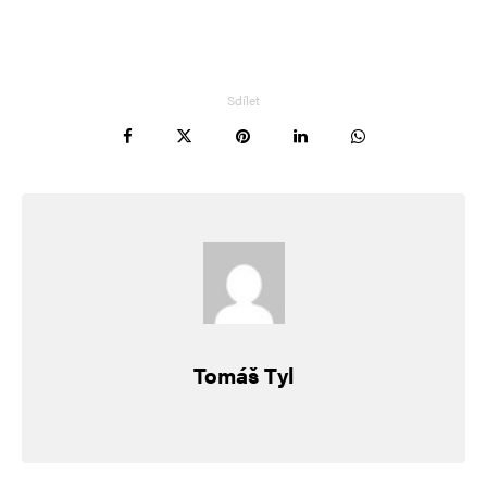
vědeckých rad.
Sdílet
Pavel Vlček
Odpovědět
28. 9. 2024 (21:53)
LGBTQ+NSDAP !!!
Ladislav Oudes
Odpovědět
12. 1. 2024 (20:17)
Tomáš Tyl
Tak jako nás uvědomělé občany v době vlády
proleteriátu informoval o výsledcích budování
při návštěvě kina FILMOVÝ TÝDENÍK, stejně tak