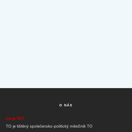
O NÁS
Co je TO?
TO je tištěný společensko-politický měsíčník TO