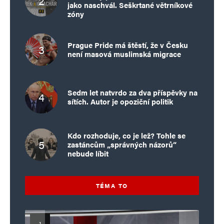
jako naschvál. Seškrtané větrníkové
zóny
Prague Pride má štěstí, že v Česku
není masová muslimská migrace
Sedm let natvrdo za dva příspěvky na
sítích. Autor je opoziční politik
Kdo rozhoduje, co je lež? Tohle se
zastáncům „správných názorů“
nebude líbit
TÉMA TO