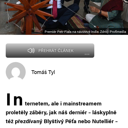
Premiér Petr Fiala na návštěvě Indie. Zdroj: Profimedia
PŘEHRÁT ČLÁNEK
Tomáš Tyl
I
n
ternetem, ale i mainstreamem
proletěly záběry, jak náš derniér – láskyplně
též přezdívaný Blyštivý Péťa nebo Nutelliér –