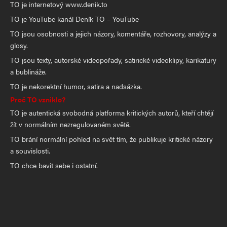
TO je internetový www.denik.to
TO je YouTube kanál Deník TO – YouTube
TO jsou osobnosti a jejich názory, komentáře, rozhovory, analýzy a
glosy.
TO jsou texty, autorské videopořady, satirické videoklipy, karikatury
a bublináže.
TO je nekorektní humor, satira a nadsázka.
Proč TO vzniklo?
TO je autentická svobodná platforma kritických autorů, kteří chtějí
žít v normálním nezregulovaném světě.
TO brání normální pohled na svět tím, že publikuje kritické názory
a souvislosti.
TO chce bavit sebe i ostatní.