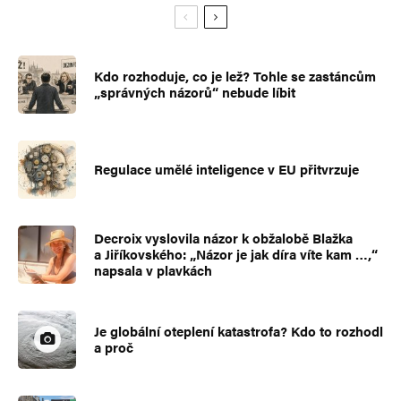
Kdo rozhoduje, co je lež? Tohle se zastáncům
„správných názorů“ nebude líbit
Regulace umělé inteligence v EU přitvrzuje
Decroix vyslovila názor k obžalobě Blažka
a Jiříkovského: „Názor je jak díra víte kam …,“
napsala v plavkách
Je globální oteplení katastrofa? Kdo to rozhodl
a proč