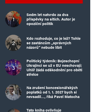
Sedm let natvrdo za dva
příspěvky na sítích. Autor je
opoziční politik
Kdo rozhoduje, co je lež? Tohle
se zastáncům „správných
názorů“ nebude líbit
Politický týdeník: Bojeschopní
Ukrajinci se už v EU neschovají;
Uhlíř žádá odškodnění pro oběti
střelce
Na zrušení koncesionářských
poplatků od 1. 1. 2027 bych si
nevsadil…, říká Pavel Matocha
Tato kniha ovlivňuje