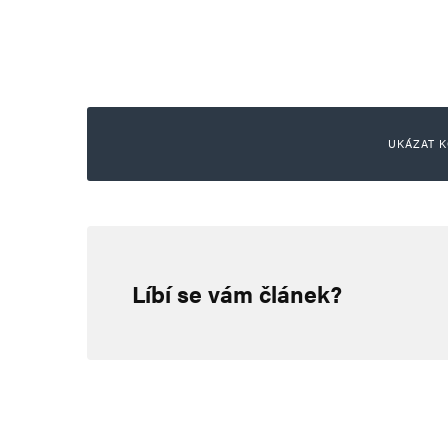
UKÁZAT K
gogo
16. 4. 2024 (9:32)
Líbí se vám článek?
Zajímala by mě účast, kdyby se 
a nepřímo) zabít lidí, aby se s 
Fiala by stál v první řadě