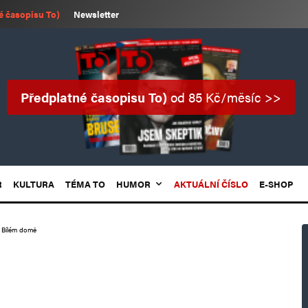
é časopisu To)
Newsletter
Předplatné časopisu To)
od 85 Kč/měsíc >>
R
KULTURA
TÉMA TO
HUMOR
AKTUÁLNÍ ČÍSLO
E-SHOP
v Bílém domě