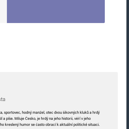
Odpovědět
více, piš více, jsi vtipný…
Odpovědět
(Brno) do Kolumbie. Tam mají bíííílých domů… 🙂
sta
ta, sportovec, hodný manžel, otec dvou šikovných kluků a hrdý
 a píše. Miluje Česko, je hrdý na jeho historii, věří v jeho
ho kreslený humor se často obrací k aktuální politické situaci.