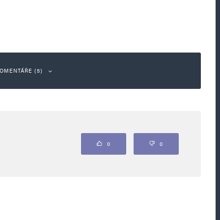
OMENTÁŘE (5)
Odpovědět
0
0
vypsal tendr na to, kolik musíte (přímo
vámi vyfotografoval US Biden.