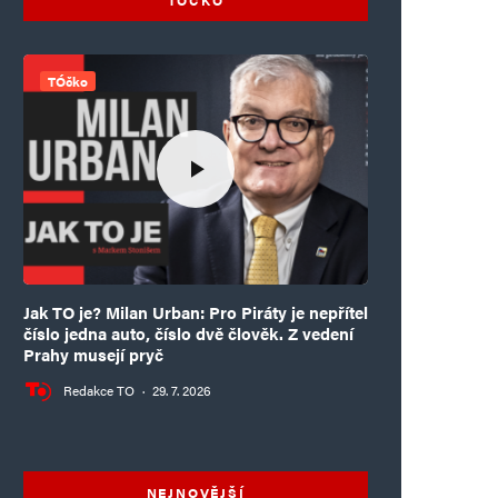
TÓčko
Jak TO je? Milan Urban: Pro Piráty je nepřítel
číslo jedna auto, číslo dvě člověk. Z vedení
Prahy musejí pryč
Redakce TO
·
29. 7. 2026
NEJNOVĚJŠÍ