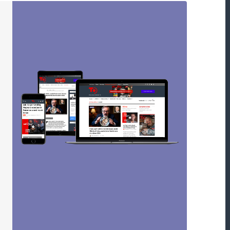
Odpovědět
h rozhovoru! Nikde to není k dohledání, zřejmě
c angličtinou a Bidetovou demencí a bez
Odpovědět
a byl pozván Bidenem do studovny Bílého domu,
mku války. Posledně tam pozval Clinton
na počest těchto studií ponechala jeho
 Kdyby tato studovna mohla vyprávět… 🙂