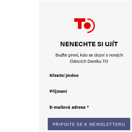
Lubomír Hruška
16. 4. 2024 (17:45)
Velmi by mě zajímal obsah jejic
to bylo dost výživné! S Fialovi
NENECHTE SI UJÍT
papírku….
Buďte první, kdo se dozví o nových
článcích Deníku TO
René Duží
16. 4. 2024 (20:27)
Jedno je jisté. Fial
aby tam vykouřili dý
Lewinskou, která si 
„poziglené“ trenky 