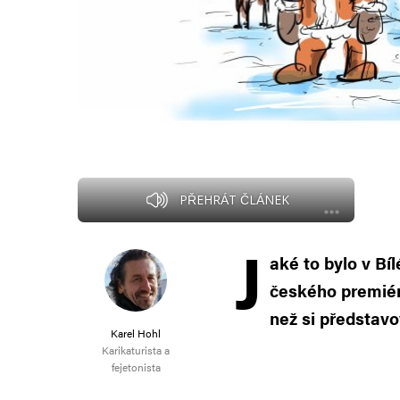
PŘEHRÁT ČLÁNEK
J
aké to bylo v Bí
českého premiér
než si představo
Karel Hohl
Karikaturista a
fejetonista