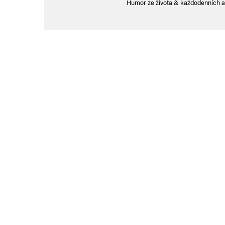
Vaše e-mailová adresa nebude zveřejněna.
Humor ze života & každodenních a
Vyžadované informace js
Komentář
*
Jméno
*
E-mail
*
Uložit do prohlížeče jméno, e-mail a webovou stránku pro bud