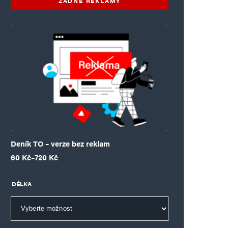
ŽÁDNÉ REKLAMY
Deník TO – verze bez reklam
Rozpětí cen: 60 Kč až 720 Kč
60
Kč
–
720
Kč
DÉLKA