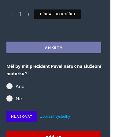
PŘIDAT DO KOŠÍKU
Deník TO – verze bez reklam množství
Alternative:
ANKETY
Měl by mít prezident Pavel nárok na služební
motorku?
Ano
Ne
Zobrazit výsledky
HLASOVAT
TÓČKO