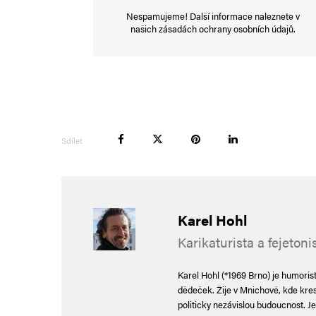
Nespamujeme! Další informace naleznete v
našich
zásadách ochrany osobních údajů
.
Petr
17. 4. 2024 (11:42)
HAHAHA…, 
Sdílet
René Duží
16. 4. 2024 (20:24)
Karel Hohl
Ještě ho mohla poslat Vaňková 
Karikaturista a fejetoni
Karel Hohl (*1969 Brno) je humoris
Napsat komentář
dědeček. Žije v Mnichově, kde kreslí
politicky nezávislou budoucnost. Je