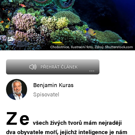
Chobotnice, Ilustrační foto, Zdroj: Shutterstock.com
PŘEHRÁT ČLÁNEK
Benjamin Kuras
Spisovatel
Z
e
všech živých tvorů mám nejraději
dva obyvatele moří, jejichž inteligence je nám