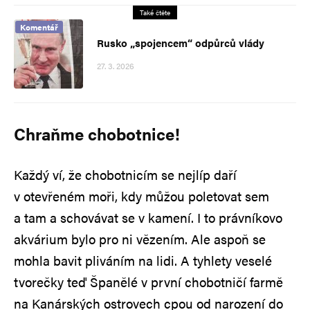
Také čtěte
Komentář
Rusko „spojencem“ odpůrců vlády
27. 3. 2026
Chraňme chobotnice!
Každý ví, že chobotnicím se nejlíp daří
v otevřeném moři, kdy můžou poletovat sem
a tam a schovávat se v kamení. I to právníkovo
akvárium bylo pro ni vězením. Ale aspoň se
mohla bavit pliváním na lidi. A tyhlety veselé
tvorečky teď Španělé v první chobotničí farmě
na Kanárských ostrovech cpou od narození do