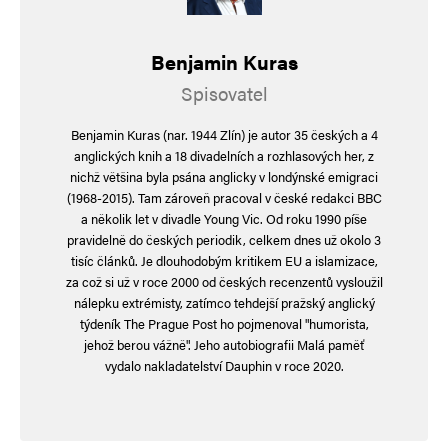
není jediný způsob, jak se jim to vymstí. Dojde
totiž k narušení rovnováhy v přírodě, to se
Benjamin Kuras
bohužel vymstí i nám, kteří nemáme možnost
Spisovatel
s tím něco udělat.
Benjamin Kuras (nar. 1944 Zlín) je autor 35 českých a 4
anglických knih a 18 divadelních a rozhlasových her, z
nichž většina byla psána anglicky v londýnské emigraci
Napsat komentář
(1968-2015). Tam zároveň pracoval v české redakci BBC
a několik let v divadle Young Vic. Od roku 1990 píše
Vaše e-mailová adresa nebude zveřejněna.
Vyžadované informace jsou
pravidelně do českých periodik, celkem dnes už okolo 3
označeny
*
tisíc článků. Je dlouhodobým kritikem EU a islamizace,
za což si už v roce 2000 od českých recenzentů vysloužil
Komentář
*
nálepku extrémisty, zatímco tehdejší pražský anglický
týdeník The Prague Post ho pojmenoval "humorista,
jehož berou vážně". Jeho autobiografii Malá paměť
vydalo nakladatelství Dauphin v roce 2020.