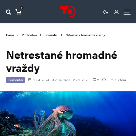
0
Home
Publicistika
Komentář
Netrestané hromadné vraždy
Netrestané hromadné
vraždy
Komentář
16. 4. 2024
Aktualizace:
25. 9. 2025
2
3 min. čtení