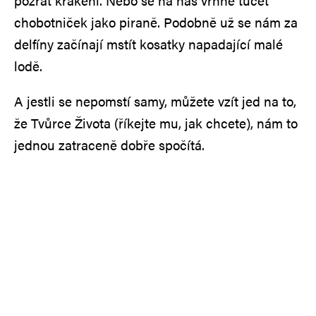
požrat krakeni. Nebo se na nás vrhne tucet
chobotniček jako piraně. Podobně už se nám za
delfíny začínají mstít kosatky napadající malé
lodě.
A jestli se nepomstí samy, můžete vzít jed na to,
že Tvůrce Života (říkejte mu, jak chcete), nám to
jednou zatraceně dobře spočítá.