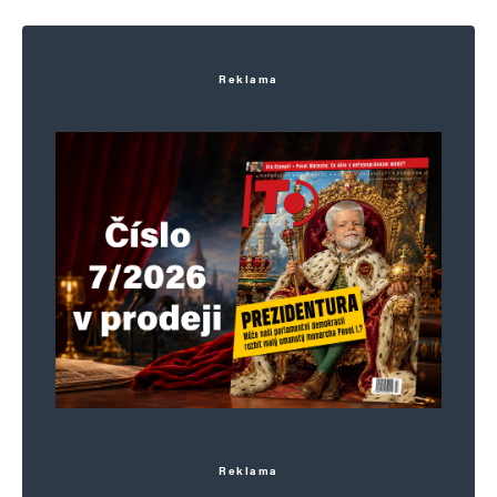
Reklama
Jméno
*
E-mail
*
Webová stránka
Uložit do prohlížeče jméno, e-mail a webovou stránku pro budoucí
komentáře.
Informujte mě o nových komentářích e-mailem.
Informujte mě o nových příspěvcích e-mailem.
Alternative:
Reklama