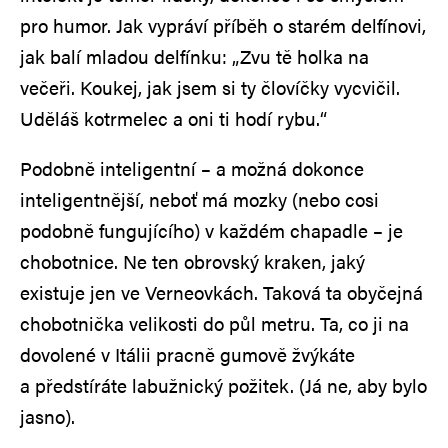
pro humor. Jak vypráví příběh o starém delfínovi,
jak balí mladou delfínku: „Zvu tě holka na
večeři. Koukej, jak jsem si ty človíčky vycvičil.
Uděláš kotrmelec a oni ti hodí rybu.“
Podobně inteligentní – a možná dokonce
inteligentnější, neboť má mozky (nebo cosi
podobně fungujícího) v každém chapadle – je
chobotnice. Ne ten obrovský kraken, jaký
existuje jen ve Verneovkách. Taková ta obyčejná
chobotnička velikosti do půl metru. Ta, co ji na
dovolené v Itálii pracně gumově žvýkáte
a předstíráte labužnický požitek. (Já ne, aby bylo
jasno).