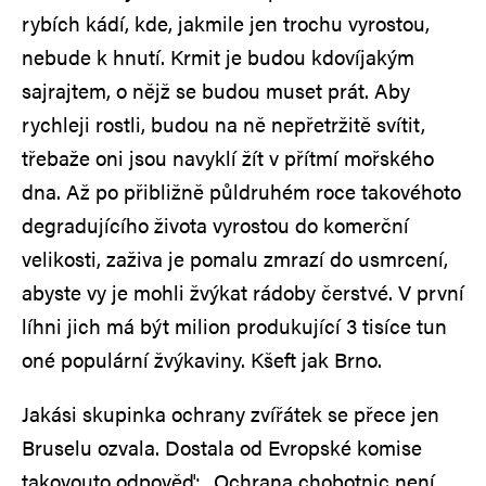
rybích kádí, kde, jakmile jen trochu vyrostou,
nebude k hnutí. Krmit je budou kdovíjakým
sajrajtem, o nějž se budou muset prát. Aby
rychleji rostli, budou na ně nepřetržitě svítit,
třebaže oni jsou navyklí žít v přítmí mořského
dna. Až po přibližně půldruhém roce takovéhoto
degradujícího života vyrostou do komerční
velikosti, zaživa je pomalu zmrazí do usmrcení,
abyste vy je mohli žvýkat rádoby čerstvé. V první
líhni jich má být milion produkující 3 tisíce tun
oné populární žvýkaviny. Kšeft jak Brno.
Jakási skupinka ochrany zvířátek se přece jen
Bruselu ozvala. Dostala od Evropské komise
takovouto odpověď: „Ochrana chobotnic není