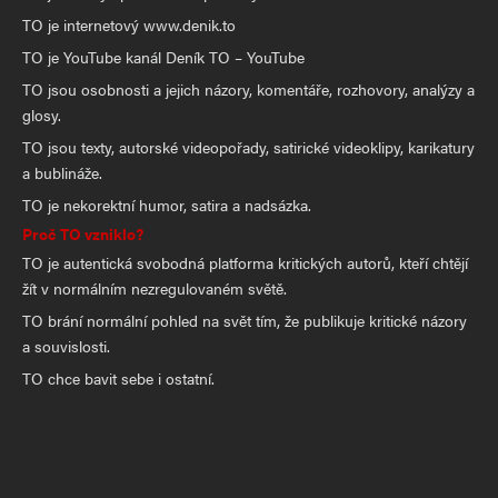
TO je internetový www.denik.to
TO je YouTube kanál Deník TO – YouTube
TO jsou osobnosti a jejich názory, komentáře, rozhovory, analýzy a
glosy.
TO jsou texty, autorské videopořady, satirické videoklipy, karikatury
a bublináže.
TO je nekorektní humor, satira a nadsázka.
Proč TO vzniklo?
TO je autentická svobodná platforma kritických autorů, kteří chtějí
žít v normálním nezregulovaném světě.
TO brání normální pohled na svět tím, že publikuje kritické názory
a souvislosti.
TO chce bavit sebe i ostatní.