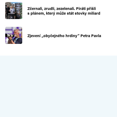
Zčernali, zrudli, zezelenali. Piráti přišli
s plánem, který může stát stovky miliard
Zjevení „obyčejného hrdiny“ Petra Pavla