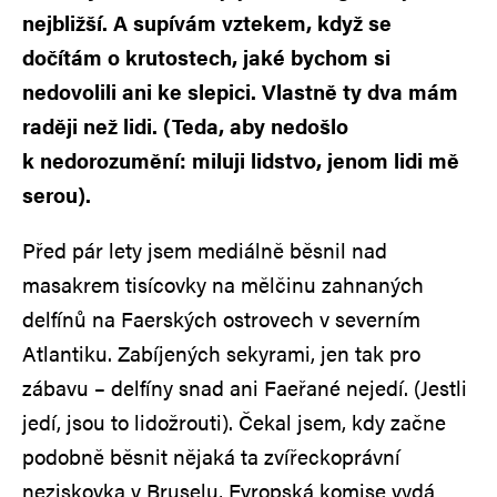
nejbližší. A supívám vztekem, když se
dočítám o krutostech, jaké bychom si
nedovolili ani ke slepici. Vlastně ty dva mám
raději než lidi. (Teda, aby nedošlo
k nedorozumění: miluji lidstvo, jenom lidi mě
serou).
Před pár lety jsem mediálně běsnil nad
masakrem tisícovky na mělčinu zahnaných
delfínů na Faerských ostrovech v severním
Atlantiku. Zabíjených sekyrami, jen tak pro
zábavu – delfíny snad ani Faeřané nejedí. (Jestli
jedí, jsou to lidožrouti). Čekal jsem, kdy začne
podobně běsnit nějaká ta zvířeckoprávní
neziskovka v Bruselu, Evropská komise vydá