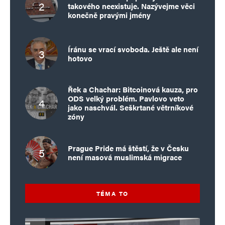
takového neexistuje. Nazývejme věci
konečně pravými jmény
Íránu se vrací svoboda. Ještě ale není
hotovo
Řek a Chachar: Bitcoinová kauza, pro
ODS velký problém. Pavlovo veto
jako naschvál. Seškrtané větrníkové
zóny
Prague Pride má štěstí, že v Česku
není masová muslimská migrace
TÉMA TO