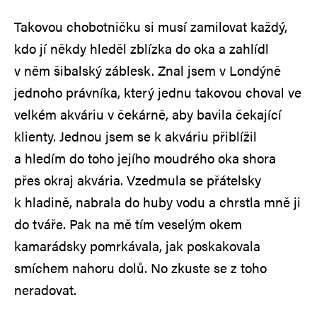
Takovou chobotničku si musí zamilovat každý,
kdo jí někdy hleděl zblízka do oka a zahlídl
v něm šibalský záblesk. Znal jsem v Londýně
jednoho právníka, který jednu takovou choval ve
velkém akváriu v čekárně, aby bavila čekající
klienty. Jednou jsem se k akváriu přiblížil
a hledím do toho jejího moudrého oka shora
přes okraj akvária. Vzedmula se přátelsky
k hladině, nabrala do huby vodu a chrstla mně ji
do tváře. Pak na mě tím veselým okem
kamarádsky pomrkávala, jak poskakovala
smíchem nahoru dolů. No zkuste se z toho
neradovat.