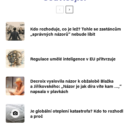
Kdo rozhoduje, co je lež? Tohle se zastáncům
„správných názorů“ nebude líbit
Regulace umělé inteligence v EU přitvrzuje
Decroix vyslovila názor k obžalobě Blažka
a Jiříkovského: „Názor je jak díra víte kam …,“
napsala v plavkách
Je globální oteplení katastrofa? Kdo to rozhodl
a proč