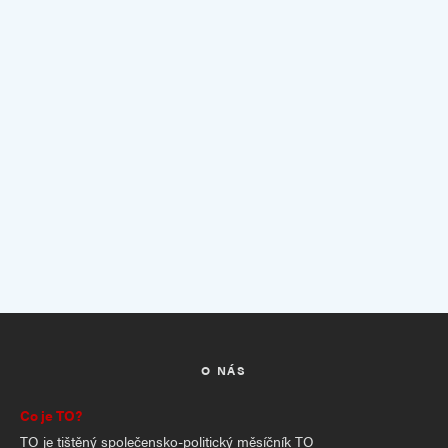
O NÁS
Co je TO?
TO je tištěný společensko-politický měsíčník TO