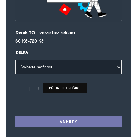
Deník TO – verze bez reklam
Rozpětí cen: 60 Kč až 720 Kč
60
Kč
–
720
Kč
DÉLKA
PŘIDAT DO KOŠÍKU
Deník TO – verze bez reklam množství
Alternative:
ANKETY