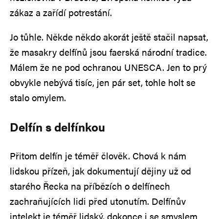
zákaz a zařídí potrestání.
Jo tůhle. Někde někdo akorát ještě stačil napsat,
že masakry delfínů jsou faerská národní tradice.
Málem že ne pod ochranou UNESCA. Jen to prý
obvykle nebývá tisíc, jen pár set, tohle holt se
stalo omylem.
Delfín s delfínkou
Přitom delfín je téměř člověk. Chová k nám
lidskou přízeň, jak dokumentují dějiny už od
starého Řecka na příbězích o delfínech
zachraňujících lidi před utonutím. Delfínův
intelekt je téměř lidský, dokonce i se smyslem