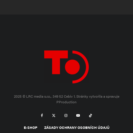
2025 © LRC media s.r.o., 349 52 Cebiv 1.
Stránky vytvořila a spravuje
PProduction
E-SHOP
ZÁSADY OCHRANY OSOBNÍCH ÚDAJŮ