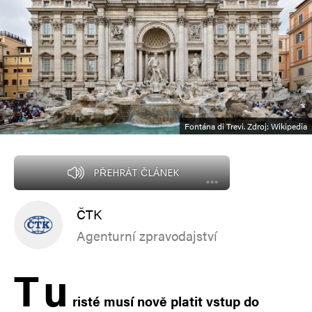
Fontána di Trevi. Zdroj: Wikipedia
PŘEHRÁT ČLÁNEK
ČTK
Agenturní zpravodajství
T
u
risté musí nově platit vstup do