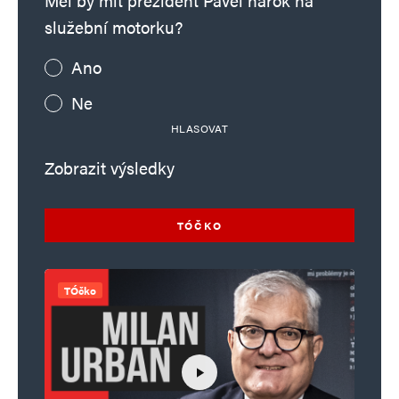
Měl by mít prezident Pavel nárok na
služební motorku?
Ano
Ne
HLASOVAT
Zobrazit výsledky
TÓČKO
TÓčko