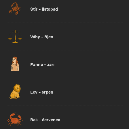
Štír – listopad
Váhy – říjen
Panna – září
Lev – srpen
Rak – červenec