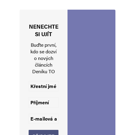
NENECHTE
Jméno
*
SI UJÍT
Buďte první,
kdo se dozví
o nových
E-mail
*
Webová stránka
článcích
Deníku TO
Uložit do prohlížeče jméno, e-mail a webovou stránku pro budoucí
komentáře.
Informujte mě o nových komentářích e-mailem.
Informujte mě o nových příspěvcích e-mailem.
Alternative: