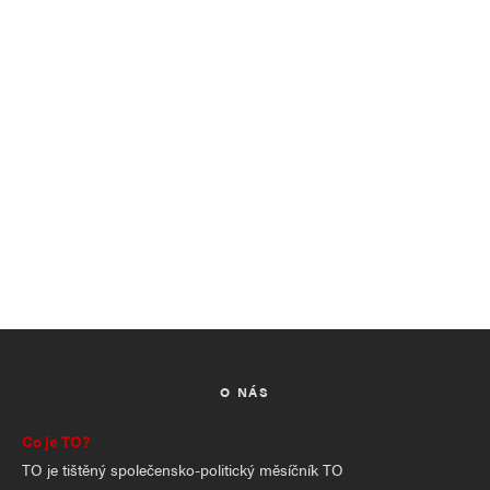
O NÁS
Co je TO?
TO je tištěný společensko-politický měsíčník TO