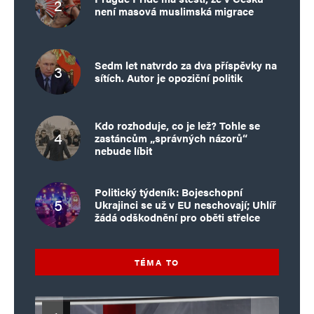
není masová muslimská migrace
Sedm let natvrdo za dva příspěvky na
sítích. Autor je opoziční politik
Kdo rozhoduje, co je lež? Tohle se
zastáncům „správných názorů“
nebude líbit
Politický týdeník: Bojeschopní
Ukrajinci se už v EU neschovají; Uhlíř
žádá odškodnění pro oběti střelce
TÉMA TO