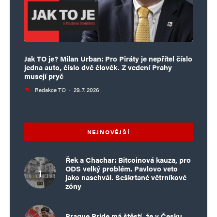
Jak TO je? Milan Urban: Pro Piráty je nepřítel číslo
jedna auto, číslo dvě člověk. Z vedení Prahy
musejí pryč
Redakce TO
·
29. 7. 2026
NEJNOVĚJŠÍ
Řek a Chachar: Bitcoinová kauza, pro
ODS velký problém. Pavlovo veto
jako naschvál. Seškrtané větrníkové
zóny
Prague Pride má štěstí, že v Česku