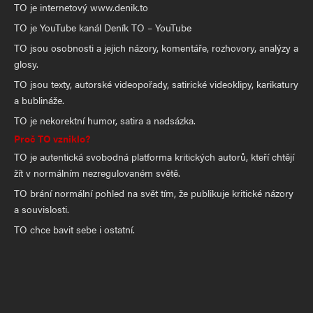
TO je internetový www.denik.to
TO je YouTube kanál Deník TO – YouTube
TO jsou osobnosti a jejich názory, komentáře, rozhovory, analýzy a
glosy.
TO jsou texty, autorské videopořady, satirické videoklipy, karikatury
a bublináže.
TO je nekorektní humor, satira a nadsázka.
Proč TO vzniklo?
TO je autentická svobodná platforma kritických autorů, kteří chtějí
žít v normálním nezregulovaném světě.
TO brání normální pohled na svět tím, že publikuje kritické názory
a souvislosti.
TO chce bavit sebe i ostatní.