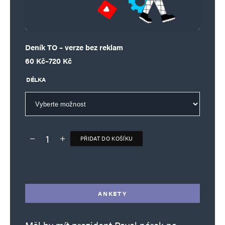
Deník TO – verze bez reklam
Rozpětí cen: 60 Kč až 720 Kč
60
Kč
–
720
Kč
DÉLKA
PŘIDAT DO KOŠÍKU
Deník TO – verze bez reklam množství
Alternative:
ANKETY