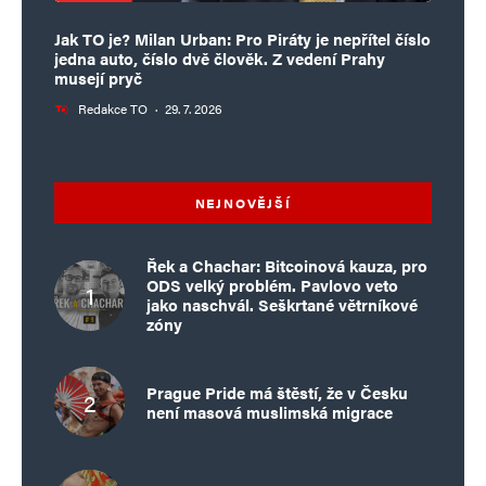
Jak TO je? Milan Urban: Pro Piráty je nepřítel číslo
jedna auto, číslo dvě člověk. Z vedení Prahy
musejí pryč
Redakce TO
·
29. 7. 2026
NEJNOVĚJŠÍ
Řek a Chachar: Bitcoinová kauza, pro
ODS velký problém. Pavlovo veto
jako naschvál. Seškrtané větrníkové
zóny
Prague Pride má štěstí, že v Česku
není masová muslimská migrace