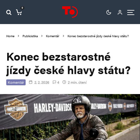
0
Home
Publicistika
Komentář
Konec bezstarostné jízdy české hlavy státu?
Konec bezstarostné
jízdy české hlavy státu?
Komentář
2. 2. 2026
4
2 min. čtení