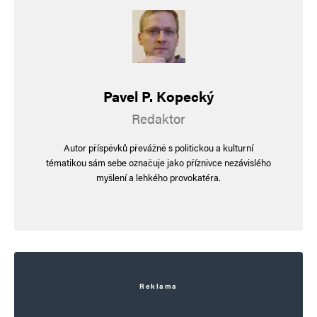
Jméno
*
E-mail
*
Webová stránka
Pavel P. Kopecký
Redaktor
Autor příspěvků převážně s politickou a kulturní
Uložit do prohlížeče jméno, e-mail a webovou stránku pro budoucí
tématikou sám sebe označuje jako příznivce nezávislého
komentáře.
myšlení a lehkého provokatéra.
Informujte mě o nových komentářích e-mailem.
Informujte mě o nových příspěvcích e-mailem.
Alternative:
Reklama