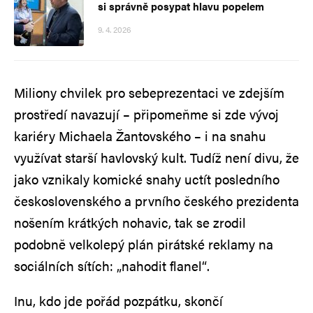
si správně posypat hlavu popelem
9. 4. 2026
Miliony chvilek pro sebeprezentaci ve zdejším
prostředí navazují – připomeňme si zde vývoj
kariéry Michaela Žantovského – i na snahu
využívat starší havlovský kult. Tudíž není divu, že
jako vznikaly komické snahy uctít posledního
československého a prvního českého prezidenta
nošením krátkých nohavic, tak se zrodil
podobně velkolepý plán pirátské reklamy na
sociálních sítích: „nahodit flanel“.
Inu, kdo jde pořád pozpátku, skončí