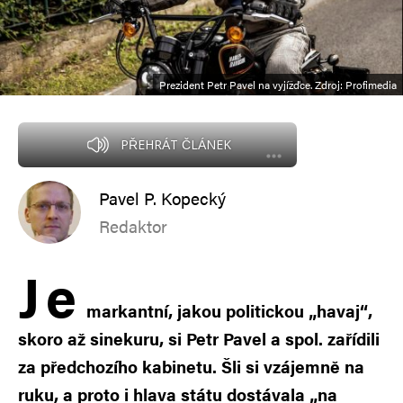
Prezident Petr Pavel na vyjížďce. Zdroj: Profimedia
PŘEHRÁT ČLÁNEK
Pavel P. Kopecký
Redaktor
J
e
markantní, jakou politickou „havaj“,
skoro až sinekuru, si Petr Pavel a spol. zařídili
za předchozího kabinetu. Šli si vzájemně na
ruku, a proto i hlava státu dostávala „na