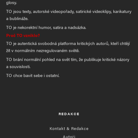
glosy.
TO jsou texty, autorské videopořady, satirické videoklipy, karikatury
a bublináže.
TO je nekorektní humor, satira a nadsázka.
Proč TO vzniklo?
TO je autentická svobodná platforma kritických autorů, kteří chtějí
žít v normálním nezregulovaném světě.
TO brání normální pohled na svět tím, že publikuje kritické názory
a souvislosti.
TO chce bavit sebe i ostatní.
REDAKCE
Kontakt & Redakce
Autoři