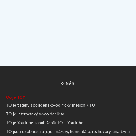
O NÁS
Co je TO?
TO je tištěný společensko-politický měsíčník TO
TO je internetový www.denik.to
TO je YouTube kanál Deník TO – YouTube
TO jsou osobnosti a jejich názory, komentáře, rozhovory, analýzy a