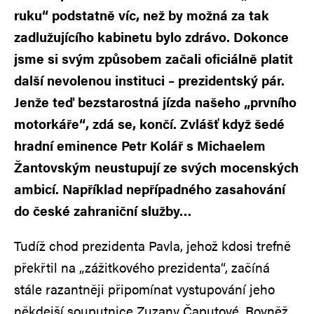
ruku“ podstatně víc, než by možná za tak
zadlužujícího kabinetu bylo zdrávo. Dokonce
jsme si svým způsobem začali oficiálně platit
další nevolenou instituci – prezidentský pár.
Jenže teď bezstarostná jízda našeho „prvního
motorkáře“, zdá se, končí. Zvlášť když šedé
hradní eminence Petr Kolář s Michaelem
Žantovským neustupují ze svých mocenských
ambicí. Například nepřípadného zasahování
do české zahraniční služby…
Tudíž chod prezidenta Pavla, jehož kdosi trefně
překřtil na „zážitkového prezidenta“, začíná
stále razantněji připomínat vystupování jeho
někdejší souputnice Zuzany Čaputové. Rovněž