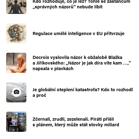
Kdo rozhoduje, co je lež? Tohle se zastáncům
„správných názorů“ nebude líbit
Regulace umělé inteligence v EU přitvrzuje
Decroix vyslovila názor k obžalobě Blažka
a Jiříkovského: „Názor je jak díra víte kam …,“
napsala v plavkách
Je globální oteplení katastrofa? Kdo to rozhodl
a proč
Zčernali, zrudli, zezelenali. Piráti přišli
s plánem, který může stát stovky miliard