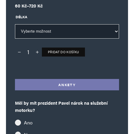
Rozpětí cen: 60 Kč až 720 Kč
60
Kč
–
720
Kč
DÉLKA
PŘIDAT DO KOŠÍKU
Deník TO – verze bez reklam množství
Alternative:
ANKETY
Měl by mít prezident Pavel nárok na služební
motorku?
Ano