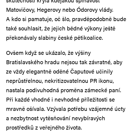
skutečnosti kryla kdejakou špinavost
Matovičovy, Hegerovy nebo Ódorovy vlády.
A kdo si pamatuje, oč šlo, pravděpodobně bude
také souhlasit, že jejich bědné výkony ještě
překonávaly slabiny české pětikoalice.
Ovšem když se ukázalo, že výšiny
Bratislavského hradu nejsou tak závratné, aby
ze vždy elegantně oděné Čaputové učinily
neprůstřelnou, nekritizovatelnou PR ikonu,
nastala podivuhodná proměna zámecké paní.
Při každé vhodné i nevhodné příležitosti se
mravně ošívala. Vzývala potřebu vzájemné úcty
a nezbytnost vytěsňování nevybíravých
prostředků z veřejného života.