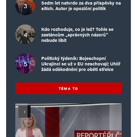
Sedm let natvrdo za dva příspěvky na
sítích. Autor je opoziční politik
Kdo rozhoduje, co je lež? Tohle se
zastáncům „správných názorů“
nebude líbit
Politický týdeník: Bojeschopní
Ukrajinci se už v EU neschovají; Uhlíř
žádá odškodnění pro oběti střelce
TÉMA TO
Islamistický teror v EU, 6. díl:
Mýty o Václavu Klausovi:
Vymíráme a politici lžou: