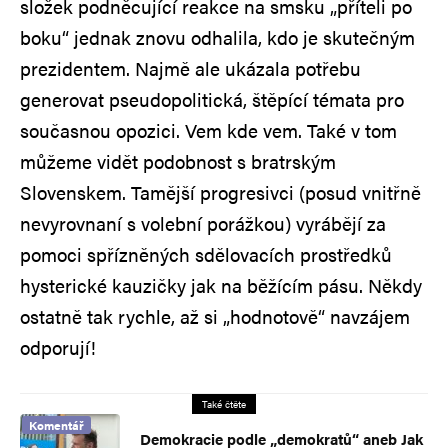
složek podněcující reakce na smsku „příteli po
boku“ jednak znovu odhalila, kdo je skutečným
prezidentem. Najmě ale ukázala potřebu
generovat pseudopolitická, štěpící témata pro
současnou opozici. Vem kde vem. Také v tom
můžeme vidět podobnost s bratrským
Slovenskem. Tamější progresivci (posud vnitřně
nevyrovnaní s volební porážkou) vyrábějí za
pomoci spřízněných sdělovacích prostředků
hysterické kauzičky jak na běžícím pásu. Někdy
ostatně tak rychle, až si „hodnotově“ navzájem
odporují!
Také čtěte
Komentář
Demokracie podle „demokratů“ aneb Jak