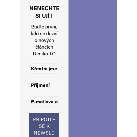
NENECHTE
Jméno
*
SI UJÍT
Buďte první,
kdo se dozví
o nových
E-mail
*
Webová stránka
článcích
Deníku TO
Uložit do prohlížeče jméno, e-mail a webovou stránku pro budoucí
komentáře.
Informujte mě o nových komentářích e-mailem.
Informujte mě o nových příspěvcích e-mailem.
Alternative: