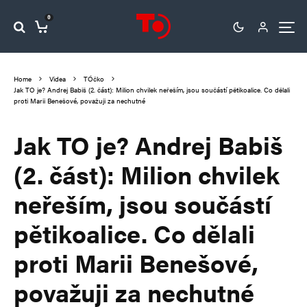
0
Home
Videa
TÓčko
Jak TO je? Andrej Babiš (2. část): Milion chvilek neřeším, jsou součástí pětikoalice. Co dělali
proti Marii Benešové, považuji za nechutné
Jak TO je? Andrej Babiš
(2. část): Milion chvilek
neřeším, jsou součástí
pětikoalice. Co dělali
proti Marii Benešové,
považuji za nechutné