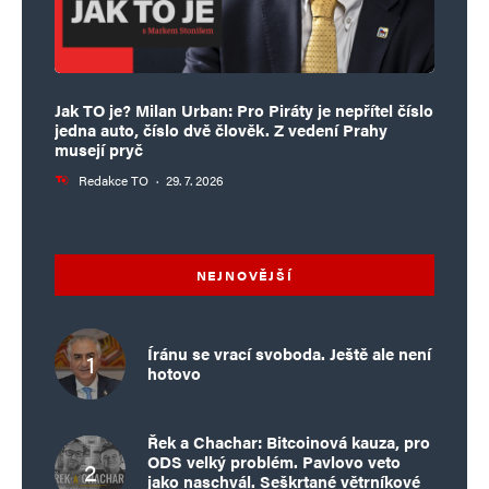
Jak TO je? Milan Urban: Pro Piráty je nepřítel číslo
jedna auto, číslo dvě člověk. Z vedení Prahy
musejí pryč
Redakce TO
·
29. 7. 2026
NEJNOVĚJŠÍ
Íránu se vrací svoboda. Ještě ale není
hotovo
Řek a Chachar: Bitcoinová kauza, pro
ODS velký problém. Pavlovo veto
jako naschvál. Seškrtané větrníkové