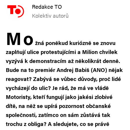
Redakce TO
Kolektiv autorů
M
o
žná poněkud kuriózně se znovu
zaplňují ulice protestujícími a Milion chvilek
vyzývá k demonstracím až několikrát denně.
Bude na to premiér Andrej Babiš (ANO) nějak
reagovat? Zabývá se vůbec důvody, proč lidé
vycházejí do ulic? Je rád, že má ve vládě
Motoristy, kteří fungují jako jakési zlobivé
dítě, na něž se upírá pozornost občanské
společnosti, zatímco on sám zůstává tak
trochu z obliga? A sledujete, co se právě