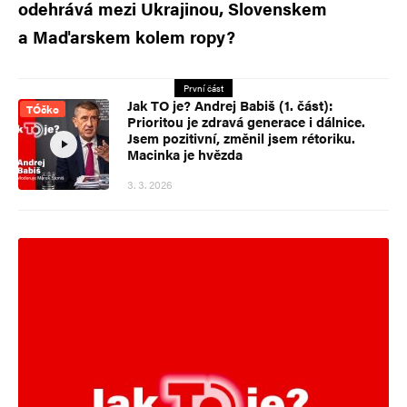
odehrává mezi Ukrajinou, Slovenskem
a Maďarskem kolem ropy?
První část
Jak TO je? Andrej Babiš (1. část):
TÓčko
Prioritou je zdravá generace i dálnice.
Jsem pozitivní, změnil jsem rétoriku.
Macinka je hvězda
3. 3. 2026