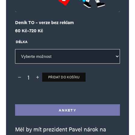
Deník TO – verze bez reklam
Rozpětí cen: 60 Kč až 720 Kč
60
Kč
–
720
Kč
DÉLKA
PŘIDAT DO KOŠÍKU
Deník TO – verze bez reklam množství
Alternative:
ANKETY
Měl by mít prezident Pavel nárok na