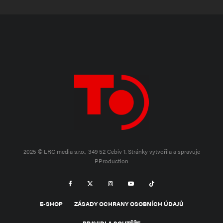
2025 © LRC media s.r.o., 349 52 Cebiv 1.
Stránky vytvořila a spravuje
PProduction
E-SHOP
ZÁSADY OCHRANY OSOBNÍCH ÚDAJŮ