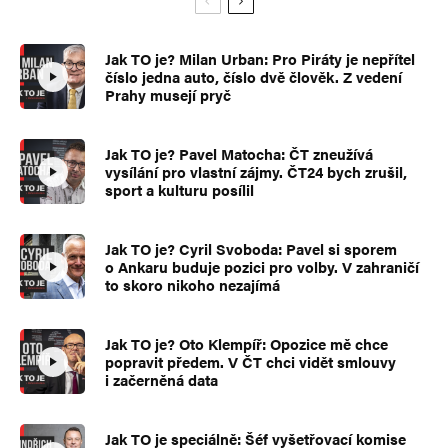
Jak TO je? Milan Urban: Pro Piráty je nepřítel
číslo jedna auto, číslo dvě člověk. Z vedení
Prahy musejí pryč
Jak TO je? Pavel Matocha: ČT zneužívá
vysílání pro vlastní zájmy. ČT24 bych zrušil,
sport a kulturu posílil
Jak TO je? Cyril Svoboda: Pavel si sporem
o Ankaru buduje pozici pro volby. V zahraničí
to skoro nikoho nezajímá
Jak TO je? Oto Klempíř: Opozice mě chce
popravit předem. V ČT chci vidět smlouvy
i začerněná data
Jak TO je speciálně: Šéf vyšetřovací komise