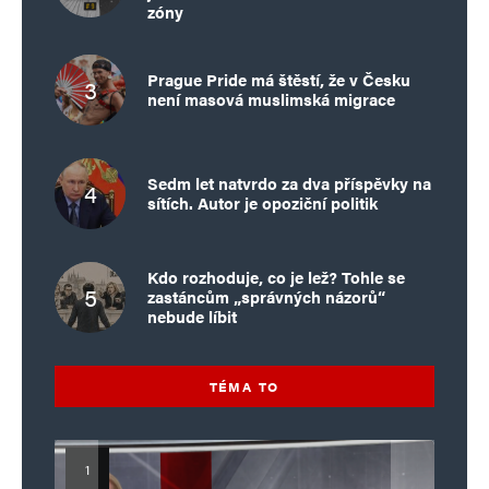
zóny
Prague Pride má štěstí, že v Česku
není masová muslimská migrace
Sedm let natvrdo za dva příspěvky na
sítích. Autor je opoziční politik
Kdo rozhoduje, co je lež? Tohle se
zastáncům „správných názorů“
nebude líbit
TÉMA TO