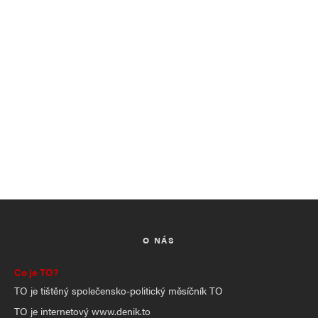
O NÁS
Co je TO?
TO je tištěný společensko-politický měsíčník TO
TO je internetový www.denik.to