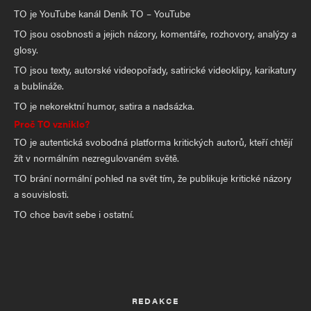
TO je YouTube kanál Deník TO – YouTube
TO jsou osobnosti a jejich názory, komentáře, rozhovory, analýzy a
glosy.
TO jsou texty, autorské videopořady, satirické videoklipy, karikatury
a bublináže.
TO je nekorektní humor, satira a nadsázka.
Proč TO vzniklo?
TO je autentická svobodná platforma kritických autorů, kteří chtějí
žít v normálním nezregulovaném světě.
TO brání normální pohled na svět tím, že publikuje kritické názory
a souvislosti.
TO chce bavit sebe i ostatní.
REDAKCE