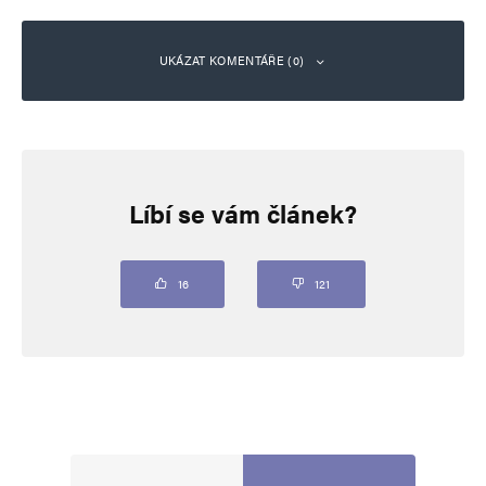
UKÁZAT KOMENTÁŘE (0)
Napsat komentář
Líbí se vám článek?
Vaše e-mailová adresa nebude zveřejněna.
Vyžadované informace jsou
označeny
*
Komentář
*
16
121