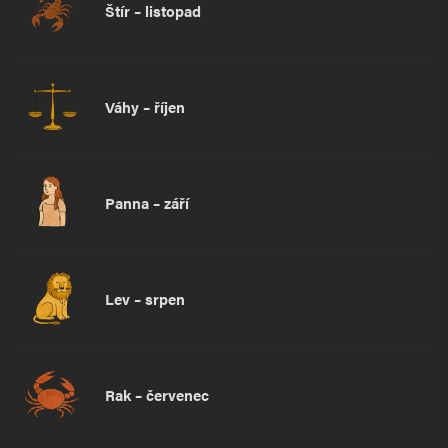
Štír – listopad
Váhy – říjen
Panna – září
Lev – srpen
Rak – červenec