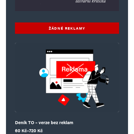
ŽÁDNÉ REKLAMY
Deník TO – verze bez reklam
Rozpětí cen: 60 Kč až 720 Kč
60
Kč
–
720
Kč