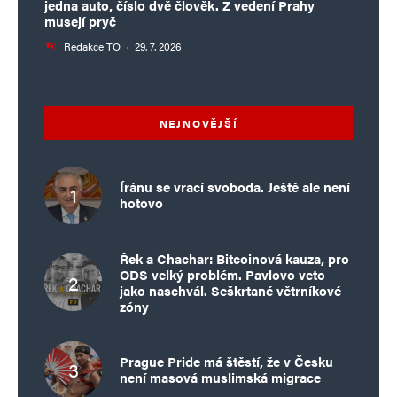
jedna auto, číslo dvě člověk. Z vedení Prahy
musejí pryč
Redakce TO
·
29. 7. 2026
NEJNOVĚJŠÍ
Íránu se vrací svoboda. Ještě ale není
hotovo
Řek a Chachar: Bitcoinová kauza, pro
ODS velký problém. Pavlovo veto
jako naschvál. Seškrtané větrníkové
zóny
Prague Pride má štěstí, že v Česku
není masová muslimská migrace