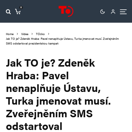
0
Home
Videa
TÓčko
Jak TO je? Zdeněk Hraba: Pavel nenaplňuje Ústavu, Turka jmenovat musí. Zveřejněním
SMS odstartoval prezidentskou kampaň
Jak TO je? Zdeněk
Hraba: Pavel
nenaplňuje Ústavu,
Turka jmenovat musí.
Zveřejněním SMS
odstartoval