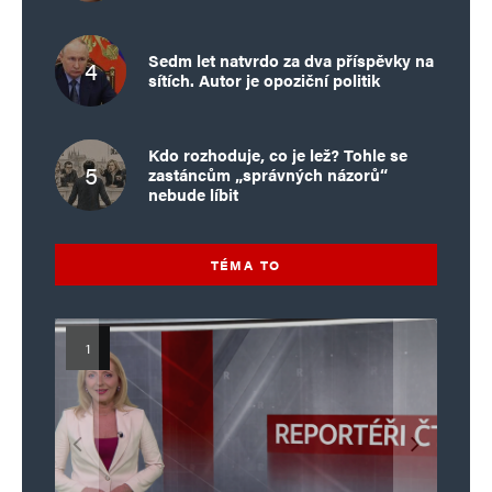
Sedm let natvrdo za dva příspěvky na
sítích. Autor je opoziční politik
Kdo rozhoduje, co je lež? Tohle se
zastáncům „správných názorů“
nebude líbit
TÉMA TO
Islamistický teror v EU, 6. díl:
Mýty o Václavu Klausovi:
Vymíráme a politici lžou:
Islamistický teror v EU, 5. díl:
Brutální poprava 85letého
Pivo, jazz, hádky, loajalita
porodnost nezachrání
katolického kněze Jacquese
Pim Fortuyn: Muž, který se
Krvavé oslavy pádu Bastily
dotace, byty ani zkrácené
i humor. Jakl boří legendy