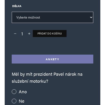
DÉLKA
PŘIDAT DO KOŠÍKU
Deník TO – verze bez reklam množství
Alternative:
ANKETY
Měl by mít prezident Pavel nárok na
služební motorku?
Ano
Ne