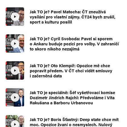
Jak TO je? Pavel Matocha: ČT zneužívá
vysílání pro vlastní zájmy. ČT24 bych zrušil,
sport a kulturu posílil
Jak TO je? Cyril Svoboda: Pavel si sporem
o Ankaru buduje pozici pro volby. V zahraničí
to skoro nikoho nezajímá
Jak TO je? Oto Klempíř: Opozice mě chce
popravit předem. V ČT chci vidět smlouvy
i začerněná data
Jak TO je speciálně: Šéf vyšetřovací komise
Dozimetr Jindrich Rajchl: Předvoláme i Víta
Rakušana a Barboru Urbanovou
Jak TO je? Boris Šťastný: Deep state chce mít
moc. Opozice žvaní o nesmyslech. Nulový