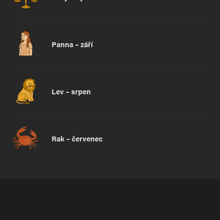
Panna – září
Lev – srpen
Rak – červenec