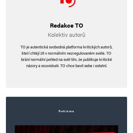
Jméno
*
Redakce TO
Kolektiv autorů
E-mail
*
Webová stránka
TO je autentická svobodná platforma kritických autorů,
kteří chtějí žít v normálním nezregulovaném světě. TO
brání normální pohled na svět tím, že publikuje kritické
Uložit do prohlížeče jméno, e-mail a webovou stránku pro budoucí
názory a souvislosti. TO chce bavit sebe i ostatní.
komentáře.
Informujte mě o nových komentářích e-mailem.
Informujte mě o nových příspěvcích e-mailem.
Alternative:
Reklama