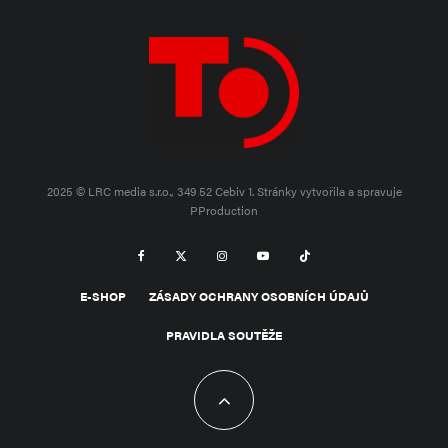
2025 © LRC media s.r.o., 349 52 Cebiv 1.
Stránky vytvořila a spravuje
PProduction
E-SHOP
ZÁSADY OCHRANY OSOBNÍCH ÚDAJŮ
PRAVIDLA SOUTĚŽE