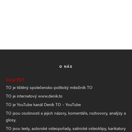
O NÁS
Co je TO?
TO je tištěný společensko-politický měsíčník TO
TO je internetový www.denik.to
TO je YouTube kanál Deník TO – YouTube
TO jsou osobnosti a jejich názory, komentáře, rozhovory, analýzy a
glosy.
TO jsou texty, autorské videopořady, satirické videoklipy, karikatury