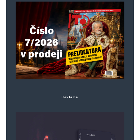
Jméno
*
E-mail
*
Webová stránka
Reklama
Uložit do prohlížeče jméno, e-mail a webovou stránku pro budoucí
komentáře.