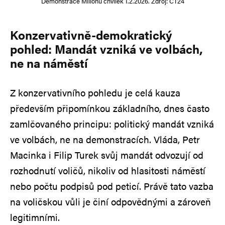
Demonstrace Milionu chvilek 1.2.2026. Zdroj: ČT24
Konzervativně-demokratický
pohled: Mandát vzniká ve volbách,
ne na náměstí
Z konzervativního pohledu je celá kauza
především připomínkou základního, dnes často
zamlčovaného principu: politický mandát vzniká
ve volbách, ne na demonstracích. Vláda, Petr
Macinka i Filip Turek svůj mandát odvozují od
rozhodnutí voličů, nikoliv od hlasitosti náměstí
nebo počtu podpisů pod peticí. Právě tato vazba
na voličskou vůli je činí odpovědnými a zároveň
legitimními.