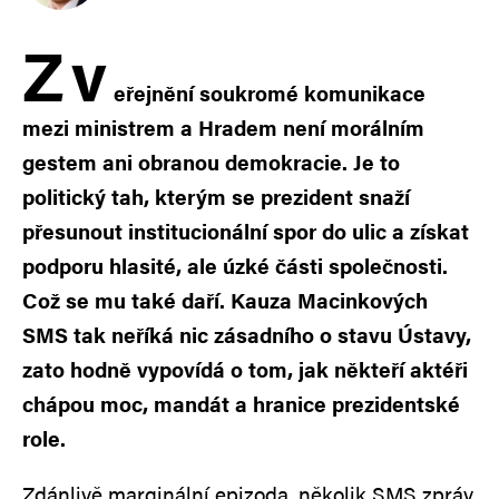
Z
v
eřejnění soukromé komunikace
mezi ministrem a Hradem není morálním
gestem ani obranou demokracie. Je to
politický tah, kterým se prezident snaží
přesunout institucionální spor do ulic a získat
podporu hlasité, ale úzké části společnosti.
Což se mu také daří. Kauza Macinkových
SMS tak neříká nic zásadního o stavu Ústavy,
zato hodně vypovídá o tom, jak někteří aktéři
chápou moc, mandát a hranice prezidentské
role.
Zdánlivě marginální epizoda, několik SMS zpráv