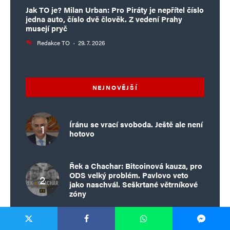
Jak TO je? Milan Urban: Pro Piráty je nepřítel číslo
jedna auto, číslo dvě člověk. Z vedení Prahy
musejí pryč
Redakce TO
·
29. 7. 2026
NEJNOVĚJŠÍ
Íránu se vrací svoboda. Ještě ale není
hotovo
Řek a Chachar: Bitcoinová kauza, pro
ODS velký problém. Pavlovo veto
jako naschvál. Seškrtané větrníkové
zóny
Prague Pride má štěstí, že v Česku