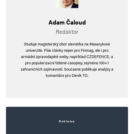
obětuje sám sebe.
Adam Čaloud
Bohužel zatím nevíme, co si o tom máme
Redaktor
myslet. Už aby nám zdejší režimní pošuci
vysvětlili, jak chytrá to od Prci byla nevýhra
Studuje magisterský obor slavistika na Masarykově
nechat prezidenta, aby si ním vytřel prdel.
univerzitě. Píše články nejen pro Finmag, ale i pro
armádní zpravodajské weby, například CZDEFENCE, a
Nějak jim to trvá, avšak z dáli již slyším
pro popularizační tištěné časopisy, zejména 100+1
hrdinně kňourat zástup morálních vítězů.
zahraničních zajímavostí. Současně publikuje analýzy a
komentáře pro Deník TO.
Napsat komentář
Vaše e-mailová adresa nebude zveřejněna.
Vyžadované informace jsou
označeny
*
Reklama
Komentář
*