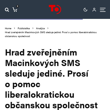
0
Home
Publicistika
Analýza
Hrad zveřejněním Macinkových SMS sleduje jediné. Prosí o pomoc liberalokratickou
občanskou společnost
Hrad zveřejněním
Macinkových SMS
sleduje jediné. Prosí
o pomoc
liberalokratickou
občanskou společnost