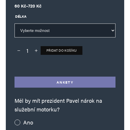
Rozpětí cen: 60 Kč až 720 Kč
60
Kč
–
720
Kč
DÉLKA
PŘIDAT DO KOŠÍKU
Deník TO – verze bez reklam množství
Alternative:
ANKETY
Měl by mít prezident Pavel nárok na
služební motorku?
Ano