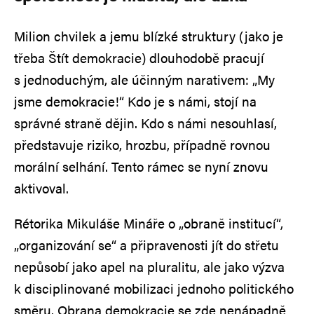
Milion chvilek a jemu blízké struktury (jako je
třeba Štít demokracie) dlouhodobě pracují
s jednoduchým, ale účinným narativem: „My
jsme demokracie!“ Kdo je s námi, stojí na
správné straně dějin. Kdo s námi nesouhlasí,
představuje riziko, hrozbu, případně rovnou
morální selhání. Tento rámec se nyní znovu
aktivoval.
Rétorika Mikuláše Mináře o „obraně institucí“,
„organizování se“ a připravenosti jít do střetu
nepůsobí jako apel na pluralitu, ale jako výzva
k disciplinované mobilizaci jednoho politického
směru. Obrana demokracie se zde nenápadně