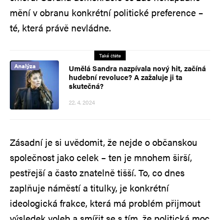
mění v obranu konkrétní politické preference –
té, která právě nevládne.
Také čtěte
Analýza
Umělá Sandra nazpívala nový hit, začíná
hudební revoluce? A zažaluje ji ta
skutečná?
22. 4. 2024
Zásadní je si uvědomit, že nejde o občanskou
společnost jako celek – ten je mnohem širší,
pestřejší a často znatelně tišší. To, co dnes
zaplňuje náměstí a titulky, je konkrétní
ideologická frakce, která má problém přijmout
výsledek voleb a smířit se s tím, že politická moc