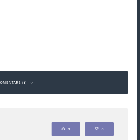
OMENTÁŘE (1)
Odpovědět
3
0
ere Česko do huby a jde mu jen hubu svou.