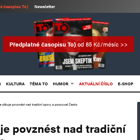
é časopisu To)
Newsletter
Předplatné časopisu To)
od 85 Kč/měsíc >>
R
KULTURA
TÉMA TO
HUMOR
AKTUÁLNÍ ČÍSLO
E-SHOP
e slibuje povznést nad tradiční spory a posouvat Česko
je povznést nad tradiční