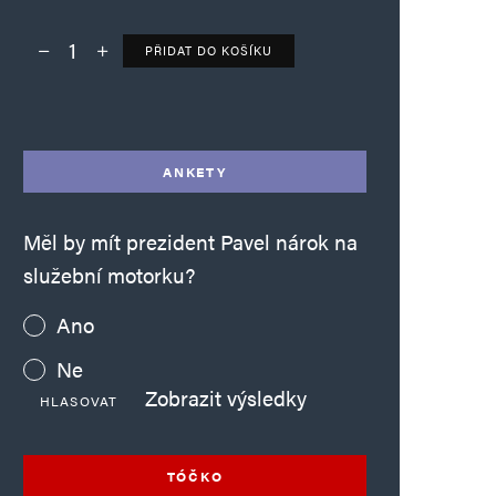
PŘIDAT DO KOŠÍKU
Deník TO – verze bez reklam množství
Alternative:
ANKETY
Měl by mít prezident Pavel nárok na
služební motorku?
Ano
Ne
Zobrazit výsledky
HLASOVAT
TÓČKO