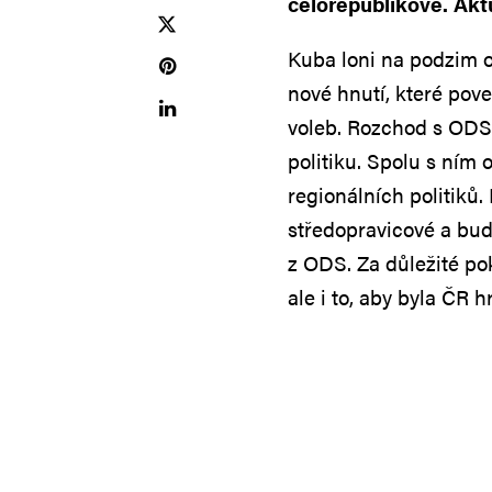
celorepublikově. Akt
Kuba loni na podzim o
nové hnutí, které pov
voleb. Rozchod s ODS
politiku. Spolu s ním
regionálních politiků.
středopravicové a bude
z ODS. Za důležité po
ale i to, aby byla ČR 