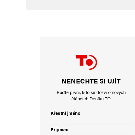
Napsat komentář
Vaše e-mailová adresa nebude zveřejněna.
Vyžadované informace js
Komentář
*
NENECHTE SI UJÍT
Buďte první, kdo se dozví o nových
článcích Deníku TO
Jméno
*