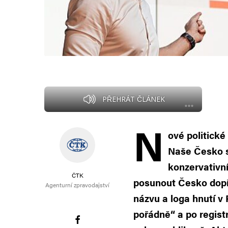
PŘEHRÁT ČLÁNEK
N
ové politick
Naše Česko se
konzervativní
ČTK
posunout Česko dopř
Agenturní zpravodajství
názvu a loga hnutí v
pořádně“ a po regist