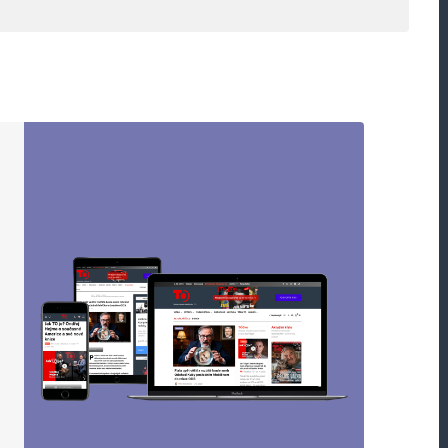
ou označeny
*