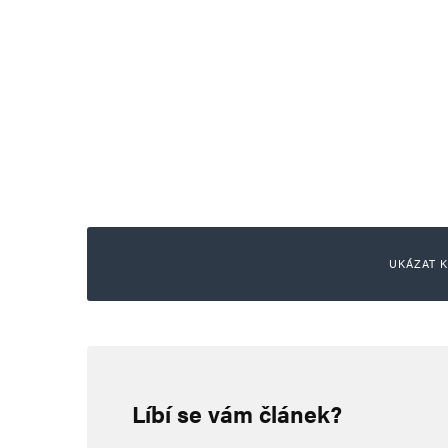
UKÁZAT K
Doktor Doktorovič (Doktoriss)
3. 2. 2026 (18:38)
Líbí se vám článek?
Ach, Kuba další Zmetek co si b