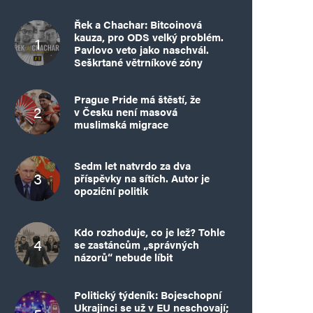
Řek a Chachar: Bitcoinová
kauza, pro ODS velký problém.
Pavlovo veto jako naschvál.
Seškrtané větrníkové zóny
Prague Pride má štěstí, že
v Česku není masová
muslimská migrace
Sedm let natvrdo za dva
příspěvky na sítích. Autor je
opoziční politik
Kdo rozhoduje, co je lež? Tohle
se zastáncům „správných
názorů“ nebude líbit
Politický týdeník: Bojeschopní
Ukrajinci se už v EU neschovají;