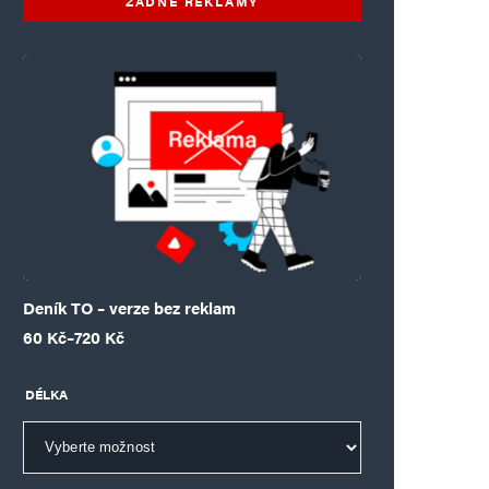
ŽÁDNÉ REKLAMY
Deník TO – verze bez reklam
Rozpětí cen: 60 Kč až 720 Kč
60
Kč
–
720
Kč
DÉLKA