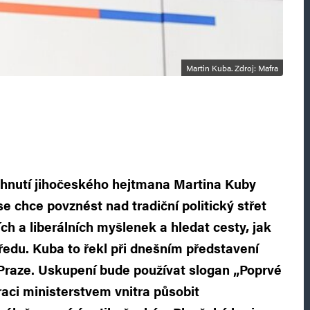
Martin Kuba. Zdroj: Mafra
é hnutí jihočeského hejtmana Martina Kuby
 chce povznést nad tradiční politický střet
ch a liberálních myšlenek a hledat cesty, jak
edu. Kuba to řekl při dnešním představení
 Praze. Uskupení bude používat slogan „Poprvé
raci ministerstvem vnitra působit