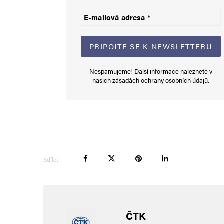
E-mail
*
Uložit do prohlížeče jméno, e-mail a webovou stránku pro bud
Nespamujeme! Další informace naleznete v
Informujte mě o nových komentářích e-mailem.
našich
zásadách ochrany osobních údajů
.
Informujte mě o nových příspěvcích e-mailem.
Alternative:
Sdílet
ČTK