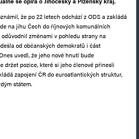
uálně se opírá o Jihočeský a Plzeňský kraj.
známil, že po 22 letech odchází z ODS a zakládá
ede na jihu Čech do říjnových komunálních
 odůvodnil změnami v pohledu strany na
 odešla od občanských demokratů i část
 Dnes uvedl, že jeho nové hnutí bude
 držet pozice, které si jeho členové přinesli
kládá zapojení ČR do euroatlantických struktur,
hrdým státem.