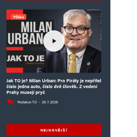
TÓčko
Jak TO je? Milan Urban: Pro Piráty je nepřítel
číslo jedna auto, číslo dvě člověk. Z vedení
Prahy musejí pryč
Redakce TO
·
29. 7. 2026
NEJNOVĚJŠÍ