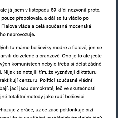
ale já jsem v listopadu 89 klíči nezvonil proto,
 pouze přepólovala, a dál se tu vládlo po
 Fialova vláda a celá současná mocenská
ného neprovozuje.
ých tu máme bolševiky modré a fialové, jen se
rvili do zelené a oranžové. Ono je to ale ještě
ových komunistech nebylo třeba si dělat žádné
i. Nijak se netajili tím, že vyznávají diktaturu
raktikují cenzuru. Politici současné vládní
bají, jací jsou demokraté, leč ve skutečnosti
né totalitní metody jako rudí bolševici.
hazuje z práce, už se zase poklonkuje cizí
zase libuje ve stíhání verbálních trestních činů,