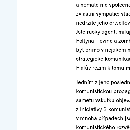
a nemáte nic společné
zvláštní sympatie; sta
nedržíte jeho orwellov
Jste ruský agent, milu
Foltýna – svině a zomb
být přímo v nějakém 
strategické komunikac
Fialův režim k tomu m
Jedním z jeho posledn
komunistickou propaga
sametu vskutku objev.
z iniciativy S komunis
v mnoha případech jsou
komunistického rozvěd