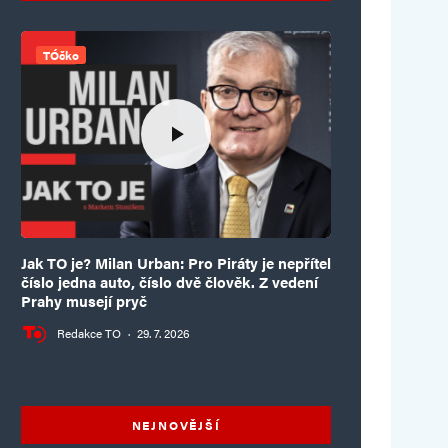
TÓčko
Jak TO je? Milan Urban: Pro Piráty je nepřítel
číslo jedna auto, číslo dvě člověk. Z vedení
Prahy musejí pryč
Redakce TO
·
29. 7. 2026
NEJNOVĚJŠÍ