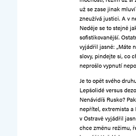
už se zase jinak mluví
zneužívá justici. A v 
Neděje se to stejně ja
sofistikovanější. Osta
vyjádřil jasně: „Máte
slovy, pindejte si, co
neprošlo vypnutí nepo
Je to opět svého druhu 
Lepšolidé versus dezo
Nenávidíš Rusko? Pak 
nepřítel, extremista 
v Ostravě vyjádřil ja
chce změnu režimu, řek