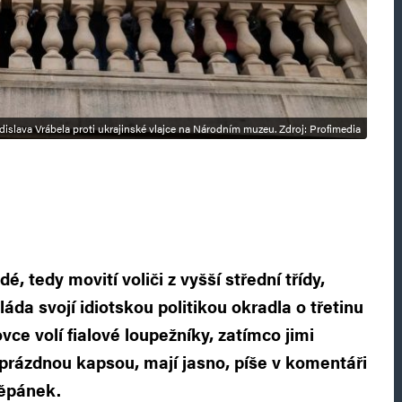
dislava Vrábela proti ukrajinské vlajce na Národním muzeu. Zdroj: Profimedia
dé, tedy movití voliči z vyšší střední třídy,
láda svojí idiotskou politikou okradla o třetinu
ovce volí fialové loupežníky, zatímco jimi
 prázdnou kapsou, mají jasno, píše v komentáři
těpánek.