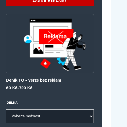
ŽÁDNÉ REKLAMY
Deník TO – verze bez reklam
Rozpětí cen: 60 Kč až 720 Kč
60
Kč
–
720
Kč
DÉLKA