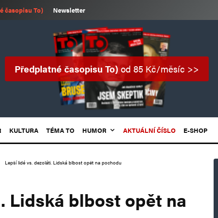
é časopisu To)
Newsletter
Předplatné časopisu To)
od 85 Kč/měsíc >>
R
KULTURA
TÉMA TO
HUMOR
AKTUÁLNÍ ČÍSLO
E-SHOP
Lepší lidé vs. dezoláti. Lidská blbost opět na pochodu
i. Lidská blbost opět na