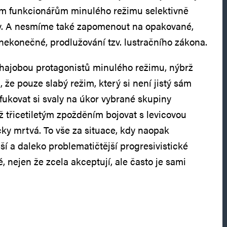
ím funkcionářům minulého režimu selektivně
dy. A nesmíme také zapomenout na opakované,
 nekonečné, prodlužování tzv. lustračního zákona.
bhajobou protagonistů minulého režimu, nýbrž
že pouze slabý režim, který si není jistý sám
fukovat si svaly na úkor vybrané skupiny
ž třicetiletým zpožděním bojovat s levicovou
ticky mrtvá. To vše za situace, kdy naopak
a daleko problematičtější progresivistické
é, nejen že zcela akceptují, ale často je sami