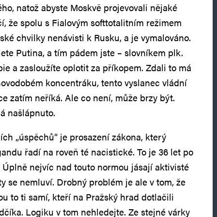
ho, natož abyste Moskvě projevovali nějaké
čí, že spolu s Fialovým softtotalitním režimem
ské chvilky nenávisti k Rusku, a je vymalováno.
jete Putina, a tím pádem jste – slovníkem plk.
ie a zasloužíte oplotit za příkopem. Zdali to má
novodobém koncentráku, tento vyslanec vládní
e zatím neříká. Ale co není, může brzy být.
á našlápnuto.
ích „úspěchů“ je prosazení zákona, který
ndu řadí na roveň té nacistické. To je 36 let po
 Úplně nejvíc nad touto normou jásají aktivisté
ty se nemluví. Drobný problém je ale v tom, že
 to ti samí, kteří na Pražský hrad dotlačili
číka. Logiku v tom nehledejte. Ze stejné várky