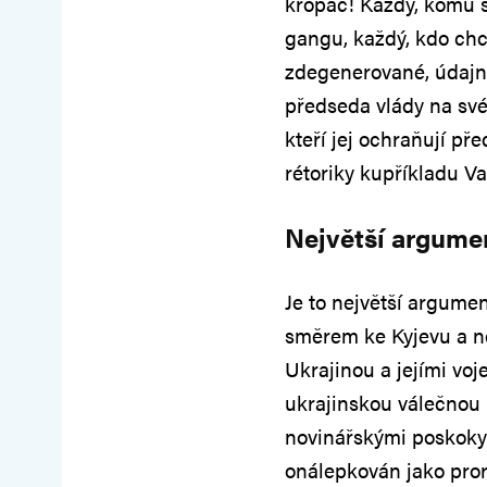
kropáč! Každý, komu s
gangu, každý, kdo chce
zdegenerované, údajně 
předseda vlády na sv
kteří jej ochraňují př
rétoriky kupříkladu Va
Největší argumen
Je to největší argumen
směrem ke Kyjevu a n
Ukrajinou a jejími vo
ukrajinskou válečnou 
novinářskými poskoky 
onálepkován jako pror