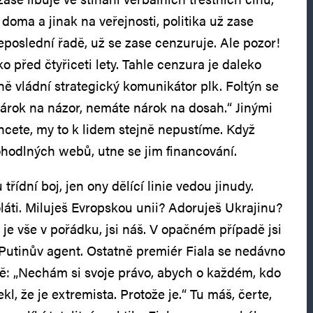
 doma a jinak na veřejnosti, politika už zase
neposlední řadě, už se zase cenzuruje. Ale pozor!
ko před čtyřiceti lety. Tahle cenzura je daleko
tně vládní strategický komunikátor plk. Foltýn se
 nárok na názor, nemáte nárok na dosah.“ Jinými
 chcete, my to k lidem stejně nepustíme. Když
hodlných webů, utne se jim financování.
třídní boj, jen ony dělící linie vedou jinudy.
láti. Miluješ Evropskou unii? Adoruješ Ukrajinu?
je vše v pořádku, jsi náš. V opačném případě jsi
a Putinův agent. Ostatně premiér Fiala se nedávno
sně: „Nechám si svoje právo, abych o každém, kdo
l, že je extremista. Protože je.“ Tu máš, čerte,