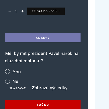
PŘIDAT DO KOŠÍKU
Deník TO – verze bez reklam množství
Alternative:
ANKETY
Měl by mít prezident Pavel nárok na
služební motorku?
Ano
Ne
Zobrazit výsledky
HLASOVAT
TÓČKO