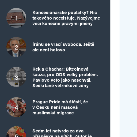
Koncesionářské poplatky? Nic
takového neexistuje. Nazývejme
věci konečně pravými jmény
Íránu se vrací svoboda. Ještě
ale není hotovo
Řek a Chachar: Bitcoinová
kauza, pro ODS velký problém.
Pavlovo veto jako naschvál.
Seškrtané větrníkové zóny
Prague Pride má štěstí, že
v Česku není masová
muslimská migrace
Sedm let natvrdo za dva
příspěvky na sítích. Autor je