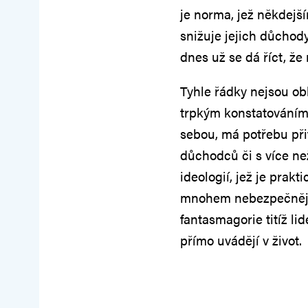
je norma, jež někdejš
snižuje jejich důcho
dnes už se dá říct, že
Tyhle řádky nejsou o
trpkým konstatováním, 
sebou, má potřebu při
důchodců či s více ne
ideologií, jež je prak
mnohem nebezpečnější 
fantasmagorie titíž lid
přímo uvádějí v život.