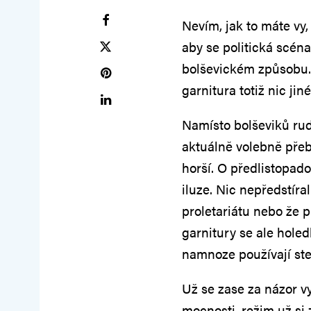
Nevím, jak to máte vy, 
aby se politická scéna
bolševickém způsobu.
garnitura totiž nic ji
Namísto bolševiků rud
aktuálně volebně přeba
horší. O předlistopad
iluze. Nic nepředstíral
proletariátu nebo že p
garnitury se ale holed
namnoze používají stej
Už se zase za názor vy
mocnosti, režim už si 