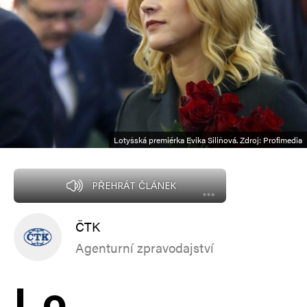
Lotyšská premiérka Evika Siliňová. Zdroj: Profimedia
PŘEHRÁT ČLÁNEK
ČTK
Agenturní zpravodajství
L
o