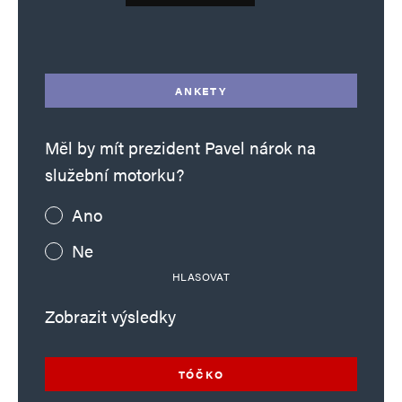
Deník TO – verze bez reklam množství
Alternative:
ANKETY
Měl by mít prezident Pavel nárok na
služební motorku?
Ano
Ne
HLASOVAT
Zobrazit výsledky
TÓČKO