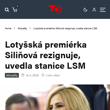
0
Home
Aktuality
Lotyšská premiérka Siliňová rezignuje, uvedla stanice LSM
Lotyšská premiérka
Siliňová rezignuje,
uvedla stanice LSM
Aktuality
14. 5. 2026
1 min. čtení