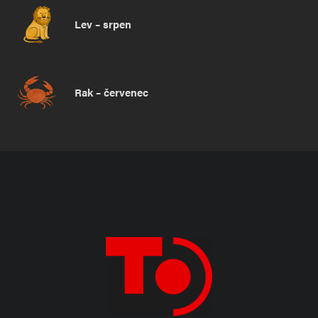
Lev – srpen
Rak – červenec