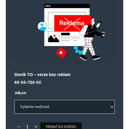
Deník TO – verze bez reklam
Rozpětí cen: 60 Kč až 720 Kč
60
Kč
–
720
Kč
DÉLKA
PŘIDAT DO KOŠÍKU