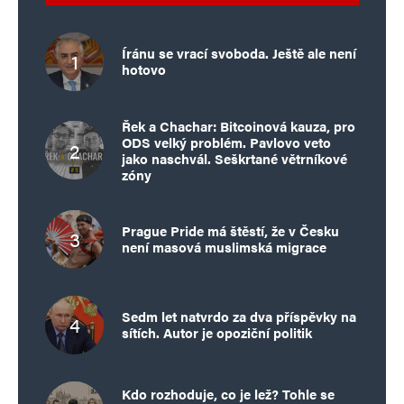
Íránu se vrací svoboda. Ještě ale není
hotovo
Řek a Chachar: Bitcoinová kauza, pro
ODS velký problém. Pavlovo veto
jako naschvál. Seškrtané větrníkové
zóny
Prague Pride má štěstí, že v Česku
není masová muslimská migrace
Sedm let natvrdo za dva příspěvky na
sítích. Autor je opoziční politik
Kdo rozhoduje, co je lež? Tohle se