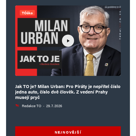
TÓčko
Jak TO je? Milan Urban: Pro Piráty je nepřítel číslo
jedna auto, číslo dvě člověk. Z vedení Prahy
musejí pryč
Redakce TO
·
29. 7. 2026
NEJNOVĚJŠÍ