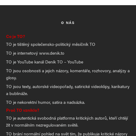
O NÁS
Co je TO?
TO je tištěný společensko-politický měsíčník TO
TO je internetový www.denik.to
TO je YouTube kanál Deník TO – YouTube
TO jsou osobnosti a jejich názory, komentáře, rozhovory, analýzy a
glosy.
TO jsou texty, autorské videopořady, satirické videoklipy, karikatury
a bublináže.
TO je nekorektní humor, satira a nadsázka.
Proč TO vzniklo?
TO je autentická svobodná platforma kritických autorů, kteří chtějí
žít v normálním nezregulovaném světě.
TO brání normální pohled na svět tím, že publikuje kritické názory