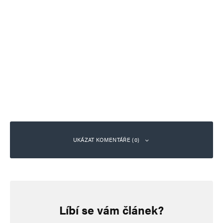
UKÁZAT KOMENTÁŘE (0)
Napsat komentář
Líbí se vám článek?
Vaše e-mailová adresa nebude zveřejněna.
Vyžadované informace jsou
označeny
*