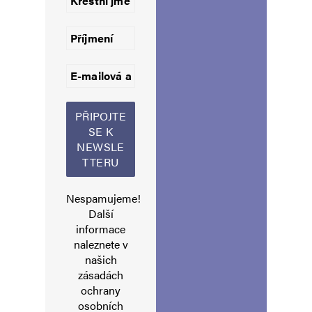
komentáře.
Informujte mě o nových komentářích e-mailem.
Informujte mě o nových příspěvcích e-mailem.
Alternative:
Nespamujeme!
Další
informace
naleznete v
našich
zásadách
ochrany
osobních