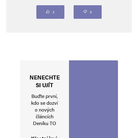
Komentář
*
2
0
NENECHTE
Jméno
*
SI UJÍT
Buďte první,
kdo se dozví
o nových
E-mail
*
Webová stránka
článcích
Deníku TO
Uložit do prohlížeče jméno, e-mail a webovou stránku pro budoucí