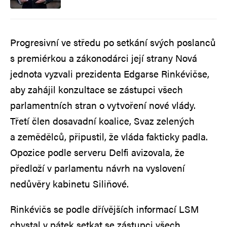
Progresivní ve středu po setkání svých poslanců
s premiérkou a zákonodárci její strany Nová
jednota vyzvali prezidenta Edgarse Rinkévičse,
aby zahájil konzultace se zástupci všech
parlamentních stran o vytvoření nové vlády.
Třetí člen dosavadní koalice, Svaz zelených
a zemědělců, připustil, že vláda fakticky padla.
Opozice podle serveru Delfi avizovala, že
předloží v parlamentu návrh na vyslovení
nedůvěry kabinetu Siliňové.
Rinkévičs se podle dřívějších informací LSM
chystal v pátek setkat se zástupci všech