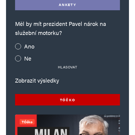
ANKETY
Měl by mít prezident Pavel nárok na
služební motorku?
Ano
Ne
HLASOVAT
Zobrazit výsledky
TÓČKO
TÓčko