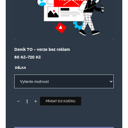
Deník TO – verze bez reklam
Rozpětí cen: 60 Kč až 720 Kč
60
Kč
–
720
Kč
DÉLKA
PŘIDAT DO KOŠÍKU
Deník TO – verze bez reklam množství
Alternative: