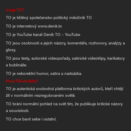
Co je TO?
TO je tištěný společensko-politický měsíčník TO
TO je internetový www.denik.to
TO je YouTube kanál Deník TO – YouTube
TO jsou osobnosti a jejich názory, komentáře, rozhovory, analýzy a
glosy.
TO jsou texty, autorské videopořady, satirické videoklipy, karikatury
a bublináže.
TO je nekorektní humor, satira a nadsázka.
Proč TO vzniklo?
TO je autentická svobodná platforma kritických autorů, kteří chtějí
žít v normálním nezregulovaném světě.
TO brání normální pohled na svět tím, že publikuje kritické názory
a souvislosti.
TO chce bavit sebe i ostatní.