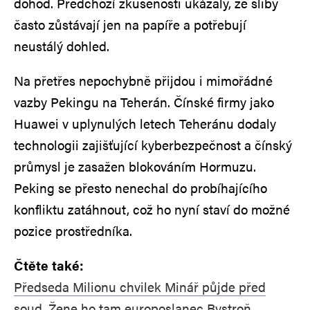
dohod. Předchozí zkušenosti ukázaly, že sliby
často zůstávají jen na papíře a potřebují
neustálý dohled.
Na přetřes nepochybně přijdou i mimořádné
vazby Pekingu na Teherán. Čínské firmy jako
Huawei v uplynulých letech Teheránu dodaly
technologii zajišťující kyberbezpečnost a čínský
průmysl je zasažen blokováním Hormuzu.
Peking se přesto nenechal do probíhajícího
konfliktu zatáhnout, což ho nyní staví do možné
pozice prostředníka.
Čtěte také:
Předseda Milionu chvilek Minář půjde před
soud. Žene ho tam europoslanec Bystroň