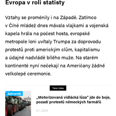
Evropa v roli statisty
Vztahy se proměnily i na Západě. Zatímco
v Číně mládež dnes mávala vlajkami a vojenská
kapela hrála na počest hosta, evropské
metropole loni uvítaly Trumpa za doprovodu
protestů proti americkým clům, kapitalismu
a údajné nadvládě bílého muže. Na starém
kontinentě nyní nečekají na Američany žádné
velkolepé ceremonie.
Také čtěte
Zahraničí
„Motorizovaná vidlácká lůza“ jde do boje,
pozadí protestů německých farmářů
9. 1. 2024