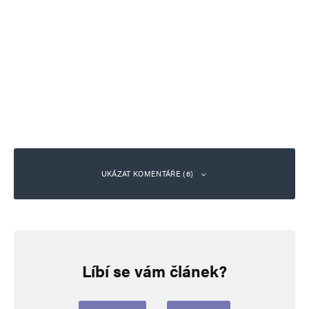
UKÁZAT KOMENTÁŘE (6)
Pavel Molík
Odpovědět
15. 5. 2026 (1:17)
Líbí se vám článek?
Čínští předáci mají realistický náhled na