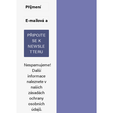
Komentář
*
Jméno
*
Nespamujeme!
Další
informace
naleznete v
E-mail
*
Webová stránka
našich
zásadách
ochrany
osobních
Uložit do prohlížeče jméno, e-mail a webovou stránku pro budoucí
údajů
.
komentáře.