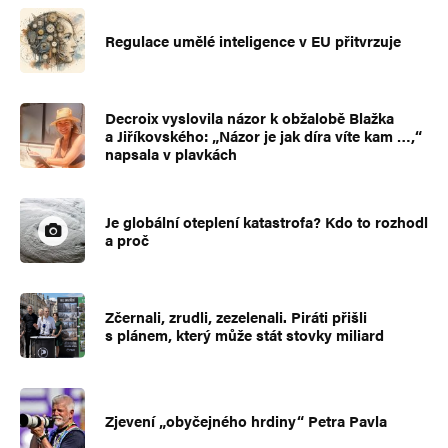
Regulace umělé inteligence v EU přitvrzuje
Decroix vyslovila názor k obžalobě Blažka
a Jiříkovského: „Názor je jak díra víte kam …,“
napsala v plavkách
Je globální oteplení katastrofa? Kdo to rozhodl
a proč
Zčernali, zrudli, zezelenali. Piráti přišli
s plánem, který může stát stovky miliard
Zjevení „obyčejného hrdiny“ Petra Pavla