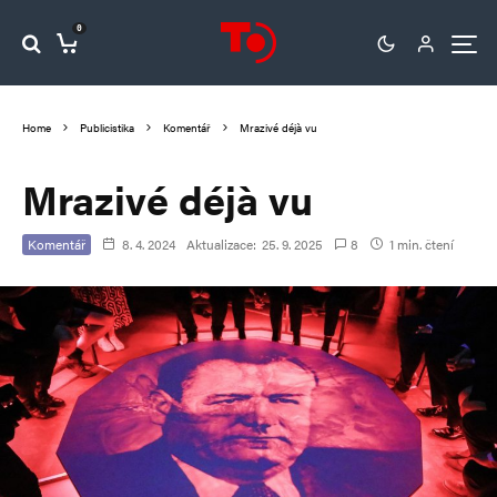
0
Home
Publicistika
Komentář
Mrazivé déjà vu
Mrazivé déjà vu
Komentář
8. 4. 2024
Aktualizace:
25. 9. 2025
8
1 min. čtení