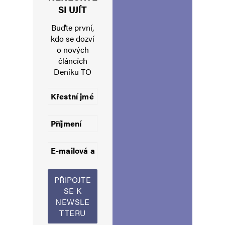
SI UJÍT
Navigace pro komentáře
Starší komentáře
Napsat komentář
Buďte první,
kdo se dozví
o nových
Vaše e-mailová adresa nebude zveřejněna.
Vyžadované informace jsou
článcích
označeny
*
Deníku TO
Komentář
*
Jméno
*