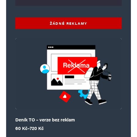
ŽÁDNÉ REKLAMY
Deník TO – verze bez reklam
Rozpětí cen: 60 Kč až 720 Kč
60
Kč
–
720
Kč