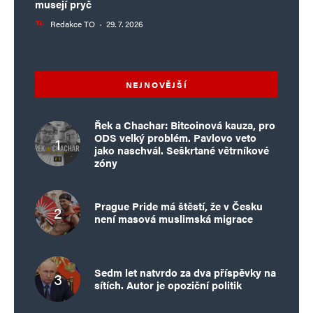
musejí pryč
Redakce TO
·
29. 7. 2026
NEJNOVĚJŠÍ
Řek a Chachar: Bitcoinová kauza, pro
ODS velký problém. Pavlovo veto
jako naschvál. Seškrtané větrníkové
zóny
Prague Pride má štěstí, že v Česku
není masová muslimská migrace
Sedm let natvrdo za dva příspěvky na
sítích. Autor je opoziční politik