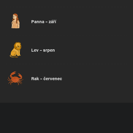
Panna – září
Lev – srpen
Rak – červenec