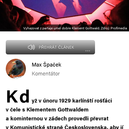
Vyhazovat z partaje uměl dobře Klement Gottwald. Zdroj: Profimedia
PŘEHRÁT ČLÁNEK
Max Špaček
Komentátor
K
d
yž v únoru 1929 karlínští rošťáci
v čele s Klementem Gottwaldem
a kominternou v zádech provedli převrat
v Komunistické straně Československa, aby jí