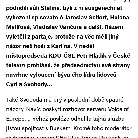
podřídili vůli Stalina, byli z ní ausgerechnet
vyhozeni spisovatelé Jaroslav Seifert, Helena
Malířová, Vladislav Vančura a další. Rázem
vyletěli z partaje, protože na věc měli jiný
názor než hoši z Karlína. V neděli
místopředseda KDU-ČSL Petr Hladík v České
televizi prohlásil, že předsednictvu své strany
navrhne vyloučení bývalého lídra lidovců
Cyrila Svobody…
Také Svoboda má prý v poslední době špatné
názory. Navíc poskytl rozhovor serveru Voice of
Europe, u něhož posléze odhalila tajná služba
jistou spojitost s Ruskem. Kromě toho moderátor
rozhlasové stanice ČRo Plus Tomáš Pavlíček se