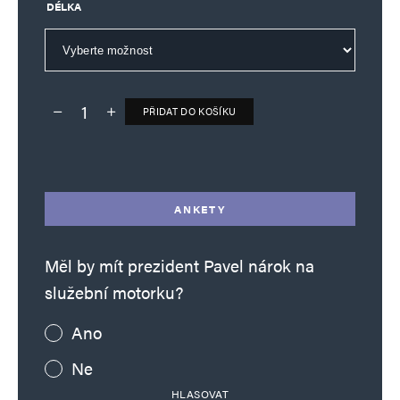
DÉLKA
PŘIDAT DO KOŠÍKU
Deník TO – verze bez reklam množství
Alternative:
ANKETY
Měl by mít prezident Pavel nárok na
služební motorku?
Ano
Ne
HLASOVAT