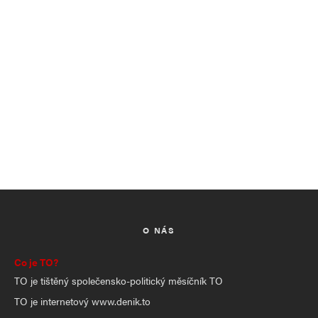
O NÁS
Co je TO?
TO je tištěný společensko-politický měsíčník TO
TO je internetový www.denik.to