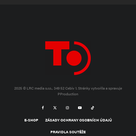
2025 © LRC media s.r.o., 349 52 Cebiv 1.
Stránky vytvořila a spravuje
PProduction
E-SHOP
ZÁSADY OCHRANY OSOBNÍCH ÚDAJŮ
PRAVIDLA SOUTĚŽE