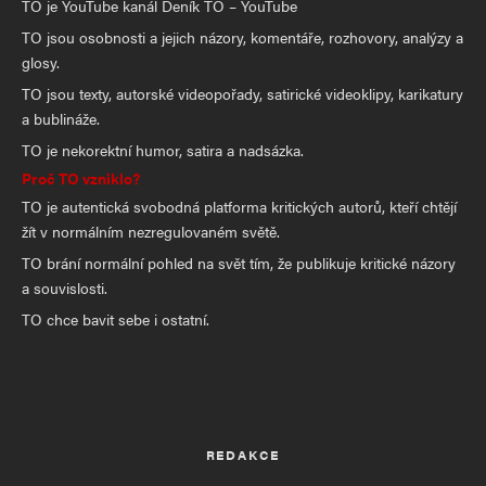
TO je YouTube kanál Deník TO – YouTube
TO jsou osobnosti a jejich názory, komentáře, rozhovory, analýzy a
glosy.
TO jsou texty, autorské videopořady, satirické videoklipy, karikatury
a bublináže.
TO je nekorektní humor, satira a nadsázka.
Proč TO vzniklo?
TO je autentická svobodná platforma kritických autorů, kteří chtějí
žít v normálním nezregulovaném světě.
TO brání normální pohled na svět tím, že publikuje kritické názory
a souvislosti.
TO chce bavit sebe i ostatní.
REDAKCE