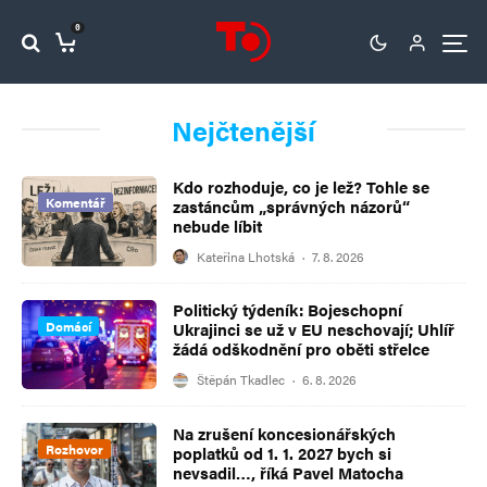
0
Nejčtenější
Kdo rozhoduje, co je lež? Tohle se
Komentář
zastáncům „správných názorů“
nebude líbit
Kateřina Lhotská
·
7. 8. 2026
Politický týdeník: Bojeschopní
Domácí
Ukrajinci se už v EU neschovají; Uhlíř
žádá odškodnění pro oběti střelce
Štěpán Tkadlec
·
6. 8. 2026
Na zrušení koncesionářských
Rozhovor
poplatků od 1. 1. 2027 bych si
nevsadil…, říká Pavel Matocha