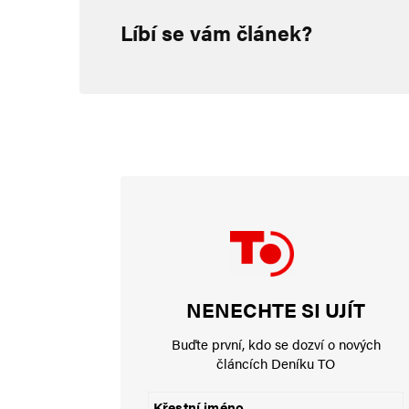
22. 3. 2024 (11:23)
Líbí se vám článek?
Geniální nápad, jak zvýšit porod
jakožto zákonní zástupci… Ještě
René Duží
22. 3. 2024 (11:25)
Zda se, že Belgie je pěkně v br
věděli o světě…?
NENECHTE SI UJÍT
Buďte první, kdo se dozví o nových
jiří
článcích Deníku TO
22. 3. 2024 (12:23)