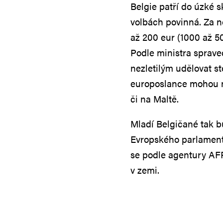
Belgie patří do úzké 
volbách povinná. Za 
až 200 eur (1000 až 5
Podle ministra spraved
nezletilým udělovat ste
europoslance mohou ne
či na Maltě.
Mladí Belgičané tak b
Evropského parlamentu
se podle agentury AF
v zemi.