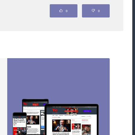
0
0
nost. Za nezletilé děti by hlasovali rodiče
 by bylo záhodno dodat „pracující rodiče“ 🙂
Odpovědět
useli 🙂 PS: Ruku na srdce. Co jsme v 16-17 letech
Odpovědět