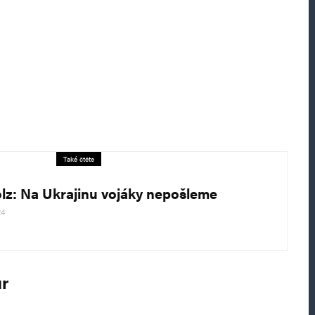
Také čtěte
lz: Na Ukrajinu vojáky nepošleme
24
ur