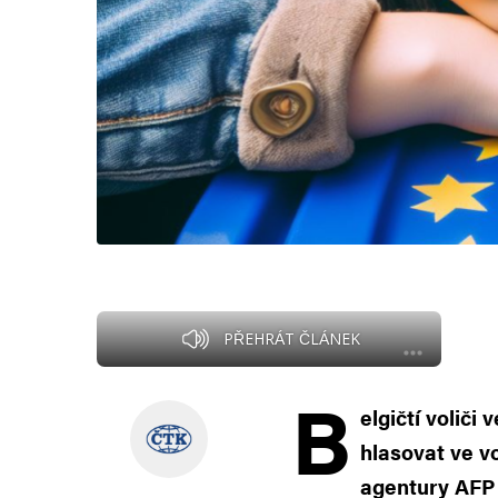
PŘEHRÁT ČLÁNEK
B
elgičtí voliči
hlasovat ve v
agentury AFP 