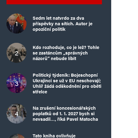
Sedm let natvrdo za dva
příspěvky na sítích. Autor je
opoziční politik
Kdo rozhoduje, co je lež? Tohle
se zastáncům „správných
názorů“ nebude líbit
Politický týdeník: Bojeschopní
Ukrajinci se už v EU neschovají;
Uhlíř žádá odškodnění pro oběti
střelce
Na zrušení koncesionářských
poplatků od 1. 1. 2027 bych si
nevsadil…, říká Pavel Matocha
Tato kniha ovlivňuje