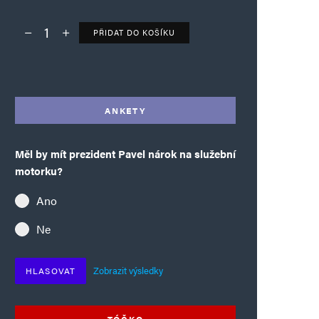
PŘIDAT DO KOŠÍKU
Deník TO – verze bez reklam množství
Alternative:
ANKETY
Měl by mít prezident Pavel nárok na služební
motorku?
Ano
Ne
Zobrazit výsledky
HLASOVAT
TÓČKO