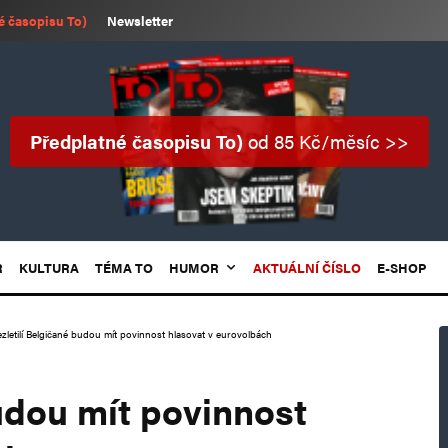
é časopisu To)
Newsletter
Předplatné časopisu To)
od 85 Kč/měsíc >>
R
KULTURA
TÉMA TO
HUMOR
AKTUÁLNÍ ČÍSLO
E-SHOP
zletilí Belgičané budou mít povinnost hlasovat v eurovolbách
udou mít povinnost