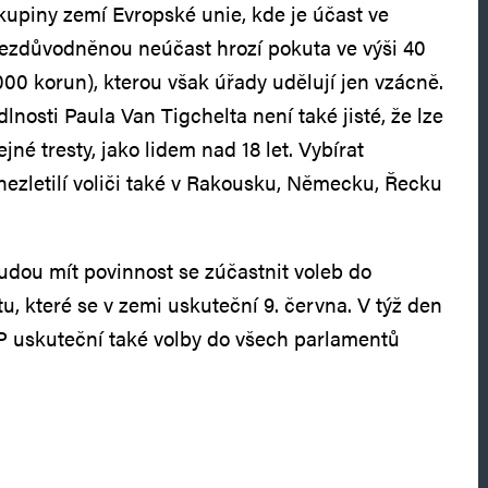
skupiny zemí Evropské unie, kde je účast ve
nezdůvodněnou neúčast hrozí pokuta ve výši 40
000 korun), kterou však úřady udělují jen vzácně.
lnosti Paula Van Tigchelta není také jisté, že lze
jné tresty, jako lidem nad 18 let. Vybírat
zletilí voliči také v Rakousku, Německu, Řecku
udou mít povinnost se zúčastnit voleb do
, které se v zemi uskuteční 9. června. V týž den
P uskuteční také volby do všech parlamentů