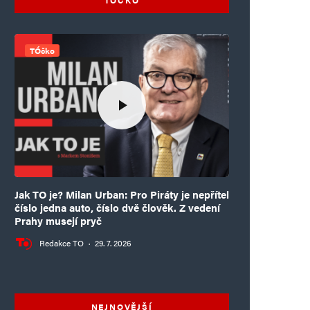
TÓčko
Jak TO je? Milan Urban: Pro Piráty je nepřítel
číslo jedna auto, číslo dvě člověk. Z vedení
Prahy musejí pryč
Redakce TO
·
29. 7. 2026
NEJNOVĚJŠÍ