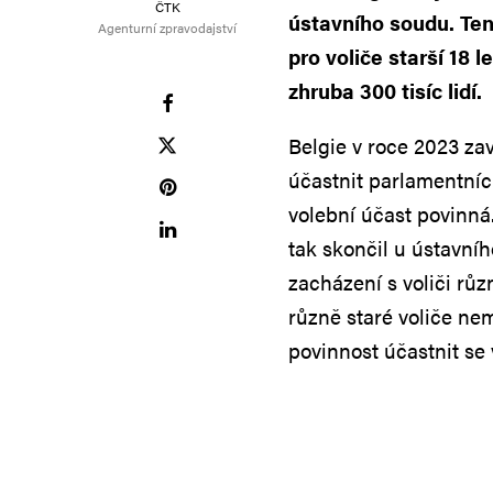
ČTK
ústavního soudu. Ten 
Agenturní zpravodajství
pro voliče starší 18 l
zhruba 300 tisíc lidí.
Belgie v roce 2023 zav
účastnit parlamentních
volební účast povinná.
tak skončil u ústavn
zacházení s voliči růz
různě staré voliče nem
povinnost účastnit se 