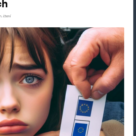
ch
n. čtení