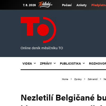
7. 8. 2026
Počasí
Ankety
Předplatn
Online deník měsíčníku TO
VIDEA
ZPRÁVY
PUBLICISTIKA
ROZHOVO
Home
Zprávy
Zahraničí
Ne
Nezletilí Belgičané b