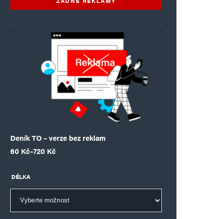
ŽÁDNÉ REKLAMY
Deník TO – verze bez reklam
Rozpětí cen: 60 Kč až 720 Kč
60
Kč
–
720
Kč
DÉLKA