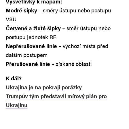
Vysvětlivky k mapám:
Modré šipky
– směry ústupu nebo postupu
VSU
Červené a žluté šipky
– směr ústupu nebo
postupu jednotek RF
Nepřerušované linie
– výchozí místa před
dalším postupem
Přerušované linie
– získané oblasti
K dál?
Ukrajina je na pokraji porážky
Trumpův tým představil mírový plán pro
Ukrajinu