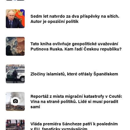
Sedm let natvrdo za dva příspěvky na sítích.
Autor je opoziční politik
Tato kniha ovlivňuje geopolitické uvažování
Putinova Ruska. Kam řadí Českou republiku?
Zločiny islamistů, které otřásly Španělskem
Reportáž z místa migrační katastrofy v Ceutě:
Vina na straně politiků. Lidé si musí poradit
sami
Vláda premiéra Sáncheze patří k posledním
v EU, fanaticky vyznávajícím