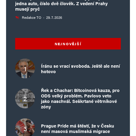
jedna auto, číslo dvě člověk. Z vedení Prahy
musejí pryč
Redakce TO
·
29. 7. 2026
NEJNOVĚJŠÍ
Íránu se vrací svoboda. Ještě ale není
hotovo
Řek a Chachar: Bitcoinová kauza, pro
ODS velký problém. Pavlovo veto
jako naschvál. Seškrtané větrníkové
zóny
Prague Pride má štěstí, že v Česku
není masová muslimská migrace