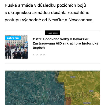
Ruská armáda v důsledku pozičních bojů
s ukrajinskou armádou dosáhla rozsáhlého
postupu východně od Nevš’ke a Novosadova.
Také čtěte
Zahraničí
Ostře sledované volby v Bavorsku:
Zastrašovaná AfD si kráčí pro historický
úspěch
6. 10. 2023