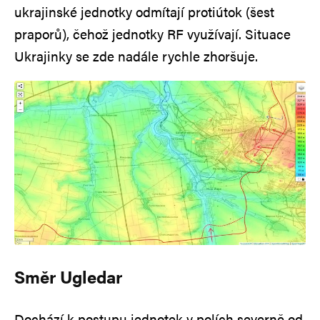
ukrajinské jednotky odmítají protiútok (šest
praporů), čehož jednotky RF využívají. Situace
Ukrajinky se zde nadále rychle zhoršuje.
Směr Ugledar
Dochází k postupu jednotek v polích severně od