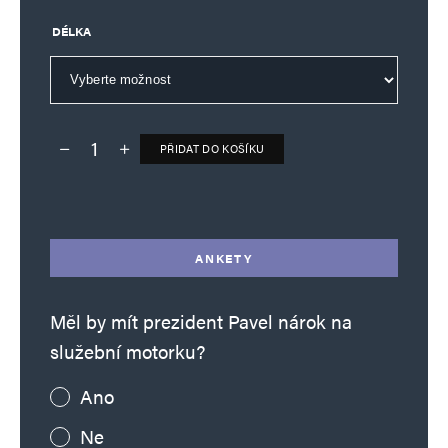
DÉLKA
PŘIDAT DO KOŠÍKU
Deník TO – verze bez reklam množství
Alternative:
ANKETY
Měl by mít prezident Pavel nárok na
služební motorku?
Ano
Ne