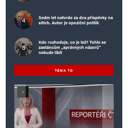
Sedm let natvrdo za dva příspěvky na
sítích. Autor je opoziční politik
Kdo rozhoduje, co je lež? Tohle se
zastáncům „správných názorů“
nebude líbit
TÉMA TO
Islamistický teror v EU, 6. díl:
Mýty o Václavu Klausovi:
Vymíráme a politici lžou:
Islamistický teror v EU, 5. díl:
Brutální poprava 85letého
Pivo, jazz, hádky, loajalita
porodnost nezachrání
katolického kněze Jacquese
Pim Fortuyn: Muž, který se
Krvavé oslavy pádu Bastily
dotace, byty ani zkrácené
i humor. Jakl boří legendy