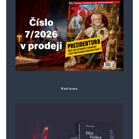
E-mail
*
Webová stránka
Uložit do prohlížeče jméno, e-mail a webovou stránku pro budoucí
komentáře.
Informujte mě o nových komentářích e-mailem.
Informujte mě o nových příspěvcích e-mailem.
Alternative:
Reklama