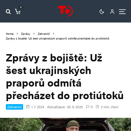
0
Home
Zprávy
Zahraničí
Zprávy z bojiště: Už šest ukrajinských praporů odmítá přecházet do protiútoků
Zprávy z bojiště: Už
šest ukrajinských
praporů odmítá
přecházet do protiútoků
Zahraničí
1. 7. 2024
Aktualizace:
25. 9. 2025
11
2 min. čtení