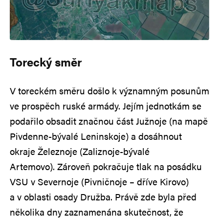
Torecký směr
V toreckém směru došlo k významným posunům
ve prospěch ruské armády. Jejím jednotkám se
podařilo obsadit značnou část Južnoje (na mapě
Pivdenne-bývalé Leninskoje) a dosáhnout
okraje Železnoje (Zaliznoje-bývalé
Artemovo). Zároveň pokračuje tlak na posádku
VSU v Severnoje (Pivničnoje – dříve Kirovo)
a v oblasti osady Družba. Právě zde byla před
několika dny zaznamenána skutečnost, že