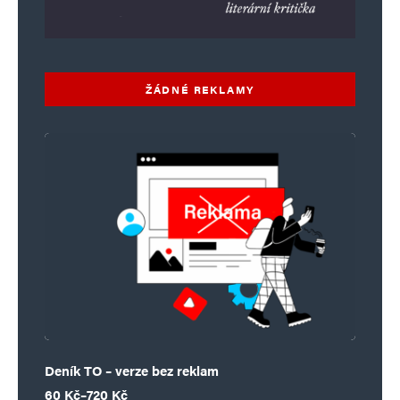
ŽÁDNÉ REKLAMY
Deník TO – verze bez reklam
Rozpětí cen: 60 Kč až 720 Kč
60
Kč
–
720
Kč