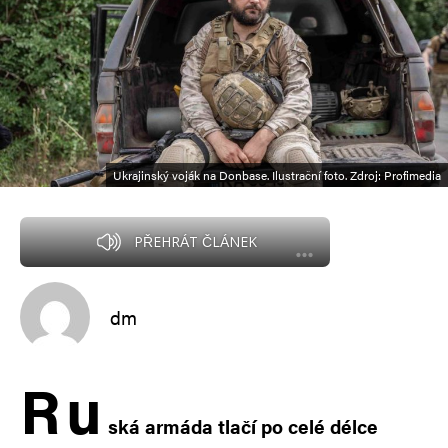
Ukrajinský voják na Donbase. Ilustrační foto. Zdroj: Profimedia
PŘEHRÁT ČLÁNEK
dm
R
u
ská armáda tlačí po celé délce