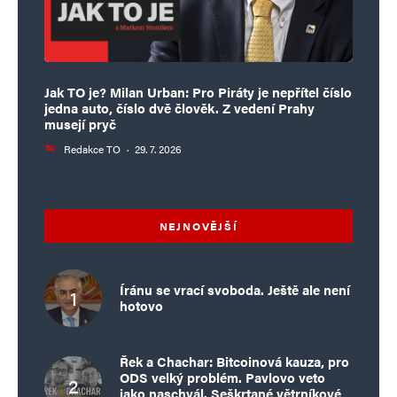
Jak TO je? Milan Urban: Pro Piráty je nepřítel číslo
jedna auto, číslo dvě člověk. Z vedení Prahy
musejí pryč
Redakce TO
·
29. 7. 2026
NEJNOVĚJŠÍ
Íránu se vrací svoboda. Ještě ale není
hotovo
Řek a Chachar: Bitcoinová kauza, pro
ODS velký problém. Pavlovo veto
jako naschvál. Seškrtané větrníkové