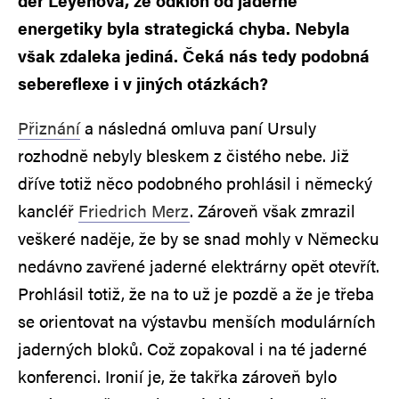
der Leyenová, že odklon od jaderné
energetiky byla strategická chyba. Nebyla
však zdaleka jediná. Čeká nás tedy podobná
sebereflexe i v jiných otázkách?
Přiznání
a následná omluva paní Ursuly
rozhodně nebyly bleskem z čistého nebe. Již
dříve totiž něco podobného prohlásil i německý
kancléř
Friedrich Merz
. Zároveň však zmrazil
veškeré naděje, že by se snad mohly v Německu
nedávno zavřené jaderné elektrárny opět otevřít.
Prohlásil totiž, že na to už je pozdě a že je třeba
se orientovat na výstavbu menších modulárních
jaderných bloků. Což zopakoval i na té jaderné
konferenci. Ironií je, že takřka zároveň bylo