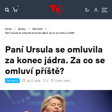
0
Home
Zprávy
Zahraničí
Paní Ursula se omluvila za konec jádra. Za co se omluví příště?
Paní Ursula se omluvila
za konec jádra. Za co se
omluví příště?
Zahraničí
24. 3. 2026
2
2 min. čtení