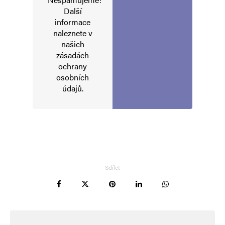
Další
informace
naleznete v
E-mail
*
Webová stránka
našich
zásadách
ochrany
osobních
Uložit do prohlížeče jméno, e-mail a webovou stránku pro budoucí
údajů
.
komentáře.
Informujte mě o nových komentářích e-mailem.
Informujte mě o nových příspěvcích e-mailem.
Alternative:
Sdílet