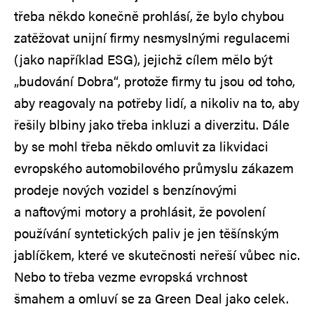
třeba někdo konečně prohlásí, že bylo chybou
zatěžovat unijní firmy nesmyslnými regulacemi
(jako například ESG), jejichž cílem mělo být
„budování Dobra“, protože firmy tu jsou od toho,
aby reagovaly na potřeby lidí, a nikoliv na to, aby
řešily blbiny jako třeba inkluzi a diverzitu. Dále
by se mohl třeba někdo omluvit za likvidaci
evropského automobilového průmyslu zákazem
prodeje nových vozidel s benzínovými
a naftovými motory a prohlásit, že povolení
používání syntetických paliv je jen těšínským
jablíčkem, které ve skutečnosti neřeší vůbec nic.
Nebo to třeba vezme evropská vrchnost
šmahem a omluví se za Green Deal jako celek.