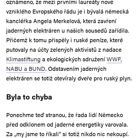
oznámeno, že mezi prvními laureáty nově
vzniklého Evropského řádu je i bývalá německá
kancléřka Angela Merkelová, která zavření
jaderných elektráren u našich sousedů zařídila.
Přičemž k tomu přispěly i ruské peníze, které
putovaly na účty zelených aktivistů z nadace
Klimastiftung
a ekologických sdružení
WWF,
NABU a BUND
. Odstavením jaderných
elektráren se totiž otevíraly dveře pro ruský plyn.
Byla to chyba
Ponechme teď stranou, že řada lidí Německo
před odklonem od jaderné energetiky varovala.
Za „my jsme to říkali“ si totiž nikdo nic nekoupí.