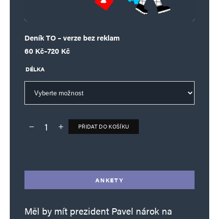
Deník TO – verze bez reklam
Rozpětí cen: 60 Kč až 720 Kč
60
Kč
–
720
Kč
DÉLKA
PŘIDAT DO KOŠÍKU
Deník TO – verze bez reklam množství
Alternative:
ANKETY
Měl by mít prezident Pavel nárok na