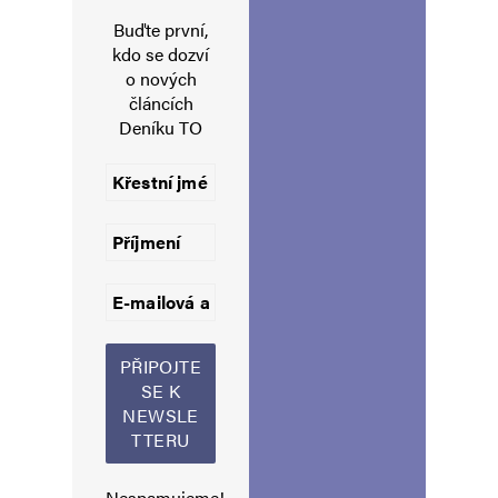
dobrých časech.
Buďte první,
kdo se dozví
o nových
článcích
Napsat komentář
Deníku TO
Vaše e-mailová adresa nebude zveřejněna.
Vyžadované informace jsou
označeny
*
Komentář
*
Nespamujeme!
Jméno
*