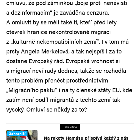
omluvu, že pod záminkou „boje proti nenávisti
a dezinformacím“ je zaváděna cenzura.
A omluvit by se měli také ti, kteří před lety
otevřeli hranice nekontrolované migraci
z „kulturně nekompatibilních zemí“. I v tom má
prsty Angela Merkelová, a tak nejspíš i za to
dostane Evropský řád. Evropská vrchnost si
s migrací neví rady dodnes, takže se rozhodla
tento problém přenést prostřednictvím
„Migračního paktu“ i na ty členské státy EU, kde
zatím není podíl migrantů z těchto zemí tak
vysoký. Omluví se někdy za to?
Také čtěte
Zahraničí
Na rakety Hamásu přispívá každý z nás