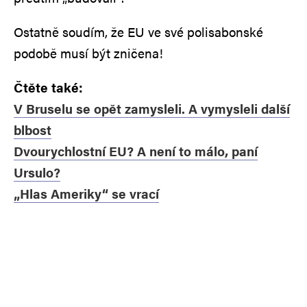
Ostatně soudím, že EU ve své polisabonské
podobě musí být zničena!
Čtěte také:
V Bruselu se opět zamysleli. A vymysleli další
blbost
Dvourychlostní EU? A není to málo, paní
Ursulo?
„Hlas Ameriky“ se vrací