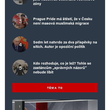
zóny
Prague Pride má štěstí, že v Česku
není masová muslimská migrace
Sedm let natvrdo za dva příspěvky na
sítích. Autor je opoziční politik
Kdo rozhoduje, co je lež? Tohle se
zastáncům „správných názorů“
nebude líbit
TÉMA TO