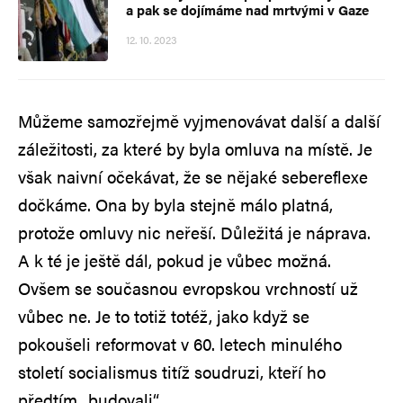
a pak se dojímáme nad mrtvými v Gaze
12. 10. 2023
Můžeme samozřejmě vyjmenovávat další a další
záležitosti, za které by byla omluva na místě. Je
však naivní očekávat, že se nějaké sebereflexe
dočkáme. Ona by byla stejně málo platná,
protože omluvy nic neřeší. Důležitá je náprava.
A k té je ještě dál, pokud je vůbec možná.
Ovšem se současnou evropskou vrchností už
vůbec ne. Je to totiž totéž, jako když se
pokoušeli reformovat v 60. letech minulého
století socialismus titíž soudruzi, kteří ho
předtím „budovali“.