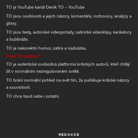
TO je YouTube kanál Deník TO – YouTube
TO jsou osobnosti a jejich názory, komentáře, rozhovory, analýzy a
glosy.
TO jsou texty, autorské videopořady, satirické videoklipy, karikatury
a bublináže.
TO je nekorektní humor, satira a nadsázka.
Proč TO vzniklo?
TO je autentická svobodná platforma kritických autorů, kteří chtějí
žít v normálním nezregulovaném světě.
TO brání normální pohled na svět tím, že publikuje kritické názory
a souvislosti.
TO chce bavit sebe i ostatní.
REDAKCE