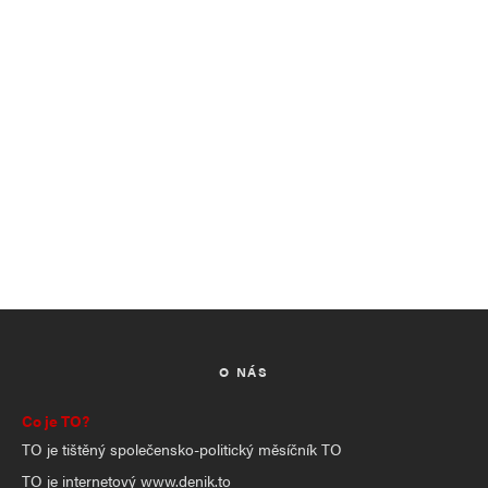
O NÁS
Co je TO?
TO je tištěný společensko-politický měsíčník TO
TO je internetový www.denik.to