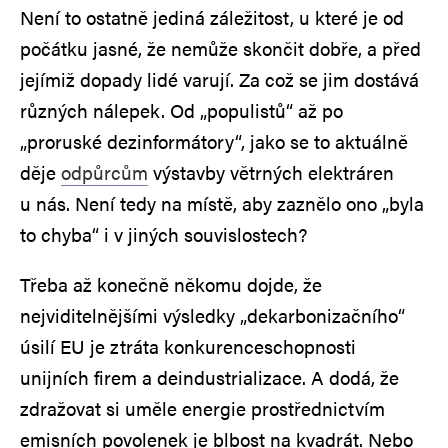
Není to ostatně jediná záležitost, u které je od
počátku jasné, že nemůže skončit dobře, a před
jejímiž dopady lidé varují. Za což se jim dostává
různých nálepek. Od „populistů“ až po
„proruské dezinformátory“, jako se to aktuálně
děje
odpůrcům
výstavby větrných elektráren
u nás. Není tedy na místě, aby zaznělo ono „byla
to chyba“ i v jiných souvislostech?
Třeba až konečně někomu dojde, že
nejviditelnějšími výsledky „dekarbonizačního“
úsilí EU je ztráta konkurenceschopnosti
unijních firem a deindustrializace. A dodá, že
zdražovat si uměle energie prostřednictvím
emisních povolenek je blbost na kvadrát. Nebo