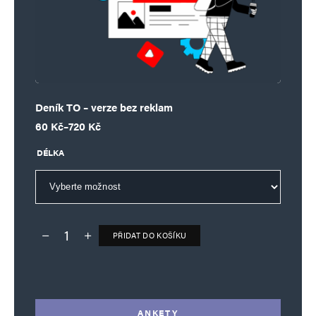
Deník TO – verze bez reklam
Rozpětí cen: 60 Kč až 720 Kč
60
Kč
–
720
Kč
DÉLKA
PŘIDAT DO KOŠÍKU
Deník TO – verze bez reklam množství
Alternative:
ANKETY