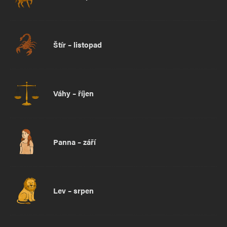
Štír – listopad
Váhy – říjen
Panna – září
Lev – srpen