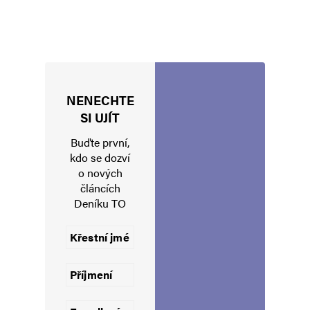
NENECHTE
Jméno
*
SI UJÍT
Buďte první,
kdo se dozví
o nových
E-mail
*
Webová stránka
článcích
Deníku TO
Uložit do prohlížeče jméno, e-mail a webovou stránku pro budoucí
komentáře.
Informujte mě o nových komentářích e-mailem.