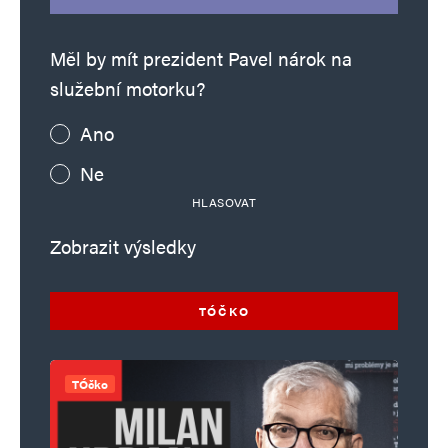
Měl by mít prezident Pavel nárok na
služební motorku?
Ano
Ne
HLASOVAT
Zobrazit výsledky
TÓČKO
TÓčko