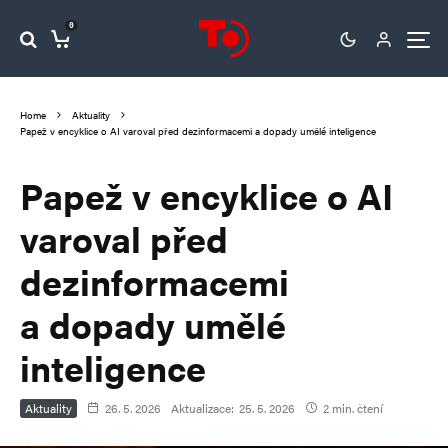
0
Home
Aktuality
Papež v encyklice o AI varoval před dezinformacemi a dopady umělé inteligence
Papež v encyklice o AI
varoval před
dezinformacemi
a dopady umělé
inteligence
Aktuality
26. 5. 2026
Aktualizace:
25. 5. 2026
2 min. čtení