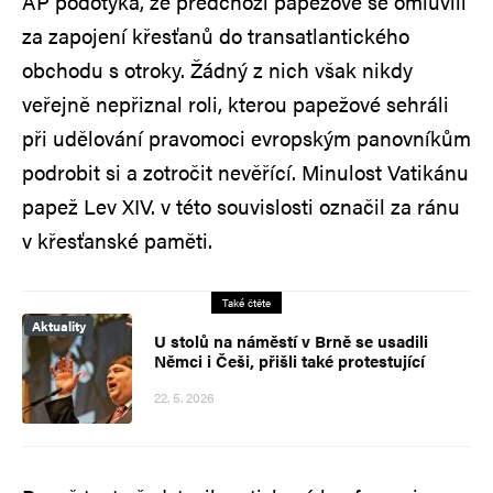
AP podotýká, že předchozí papežové se omluvili
za zapojení křesťanů do transatlantického
obchodu s otroky. Žádný z nich však nikdy
veřejně nepřiznal roli, kterou papežové sehráli
při udělování pravomoci evropským panovníkům
podrobit si a zotročit nevěřící. Minulost Vatikánu
papež Lev XIV. v této souvislosti označil za ránu
v křesťanské paměti.
Také čtěte
Aktuality
U stolů na náměstí v Brně se usadili
Němci i Češi, přišli také protestující
22. 5. 2026