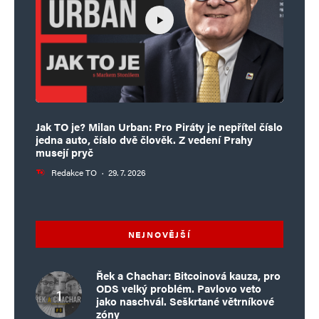
Jak TO je? Milan Urban: Pro Piráty je nepřítel číslo
jedna auto, číslo dvě člověk. Z vedení Prahy
musejí pryč
Redakce TO
·
29. 7. 2026
NEJNOVĚJŠÍ
Řek a Chachar: Bitcoinová kauza, pro
ODS velký problém. Pavlovo veto
jako naschvál. Seškrtané větrníkové
zóny