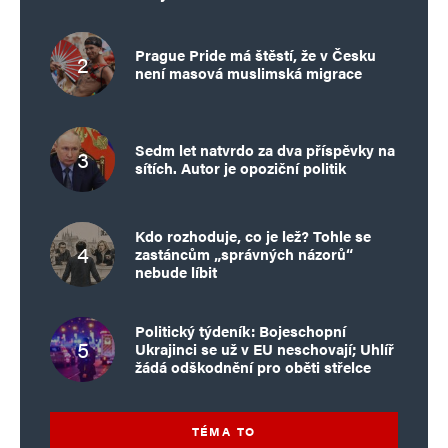
Prague Pride má štěstí, že v Česku
není masová muslimská migrace
Sedm let natvrdo za dva příspěvky na
sítích. Autor je opoziční politik
Kdo rozhoduje, co je lež? Tohle se
zastáncům „správných názorů“
nebude líbit
Politický týdeník: Bojeschopní
Ukrajinci se už v EU neschovají; Uhlíř
žádá odškodnění pro oběti střelce
TÉMA TO