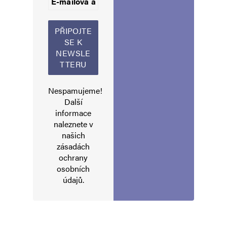
Informujte mě o nových příspěvcích e-mailem.
Alternative:
Nespamujeme!
Další
informace
naleznete v
našich
zásadách
ochrany
osobních
údajů
.