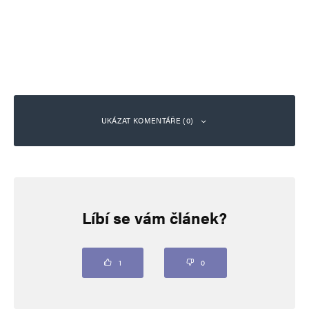
UKÁZAT KOMENTÁŘE (0)
Napsat komentář
Líbí se vám článek?
Vaše e-mailová adresa nebude zveřejněna.
Vyžadované informace jsou
označeny
*
Komentář
*
1
0