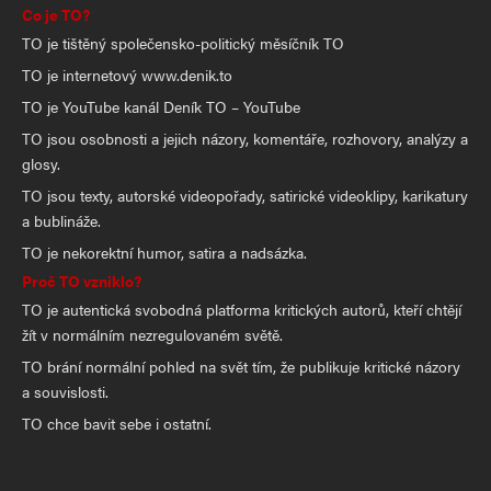
Co je TO?
TO je tištěný společensko-politický měsíčník TO
TO je internetový www.denik.to
TO je YouTube kanál Deník TO – YouTube
TO jsou osobnosti a jejich názory, komentáře, rozhovory, analýzy a
glosy.
TO jsou texty, autorské videopořady, satirické videoklipy, karikatury
a bublináže.
TO je nekorektní humor, satira a nadsázka.
Proč TO vzniklo?
TO je autentická svobodná platforma kritických autorů, kteří chtějí
žít v normálním nezregulovaném světě.
TO brání normální pohled na svět tím, že publikuje kritické názory
a souvislosti.
TO chce bavit sebe i ostatní.