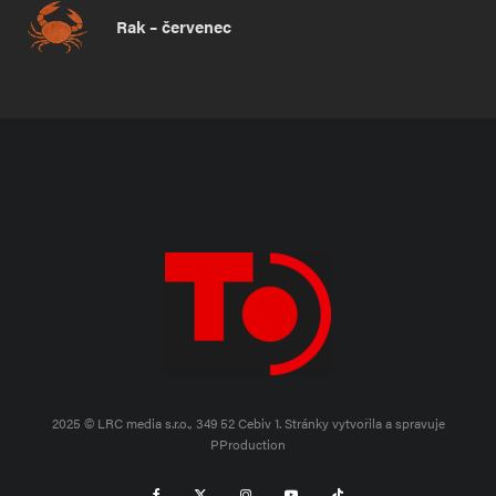
Rak – červenec
2025 © LRC media s.r.o., 349 52 Cebiv 1.
Stránky vytvořila a spravuje
PProduction