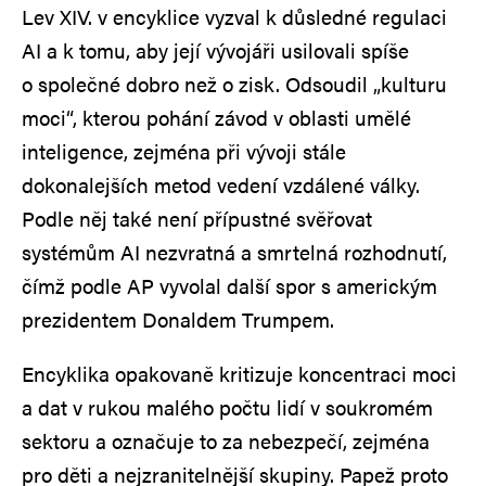
Lev XIV. v encyklice vyzval k důsledné regulaci
AI a k tomu, aby její vývojáři usilovali spíše
o společné dobro než o zisk. Odsoudil „kulturu
moci“, kterou pohání závod v oblasti umělé
inteligence, zejména při vývoji stále
dokonalejších metod vedení vzdálené války.
Podle něj také není přípustné svěřovat
systémům AI nezvratná a smrtelná rozhodnutí,
čímž podle AP vyvolal další spor s americkým
prezidentem Donaldem Trumpem.
Encyklika opakovaně kritizuje koncentraci moci
a dat v rukou malého počtu lidí v soukromém
sektoru a označuje to za nebezpečí, zejména
pro děti a nejzranitelnější skupiny. Papež proto