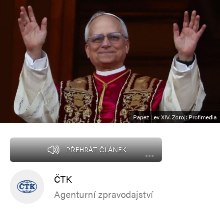
Papež Lev XIV. Zdroj: Profimedia
PŘEHRÁT ČLÁNEK
ČTK
Agenturní zpravodajství