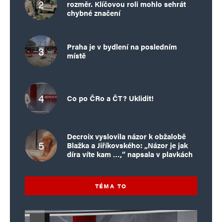
rozměr. Klíčovou roli mohlo sehrát
chybné značení
Praha je v bydlení na posledním
místě
Co po ČRo a ČT? Uklidit!
Decroix vyslovila názor k obžalobě
Blažka a Jiříkovského: „Názor je jak
díra víte kam …,“ napsala v plavkách
TÉMA TO