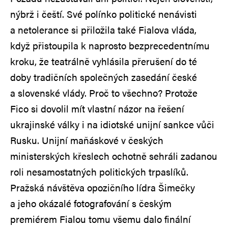
nýbrž i čeští. Své polínko politické nenávisti
a netolerance si přiložila také Fialova vláda,
když přistoupila k naprosto bezprecedentnímu
kroku, že teatrálně vyhlásila přerušení do té
doby tradičních společných zasedání české
a slovenské vlády. Proč to všechno? Protože
Fico si dovolil mít vlastní názor na řešení
ukrajinské války i na idiotské unijní sankce vůči
Rusku. Unijní maňáskové v českých
ministerských křeslech ochotně sehráli zadanou
roli nesamostatných politických trpaslíků.
Pražská návštěva opozičního lídra Šimečky
a jeho okázalé fotografování s českým
premiérem Fialou tomu všemu dalo finální