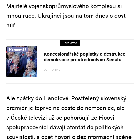
Majitelé vojenskoprůmyslového komplexu si
mnou ruce, Ukrajinci jsou na tom dnes o dost
hůř.
Také čtěte
Komentář
Koncesionářské poplatky a destrukce
demokracie prostřednictvím Senátu
22. 1. 2026
Ale zpátky do Handlové. Postřelený slovenský
premiér je teprve na cestě do nemocnice, ale
v České televizi už se pohoršují, že Ficovi
spolupracovníci dávají atentát do politických
souvislostí, a opět hovoří o dezinformační scéně.