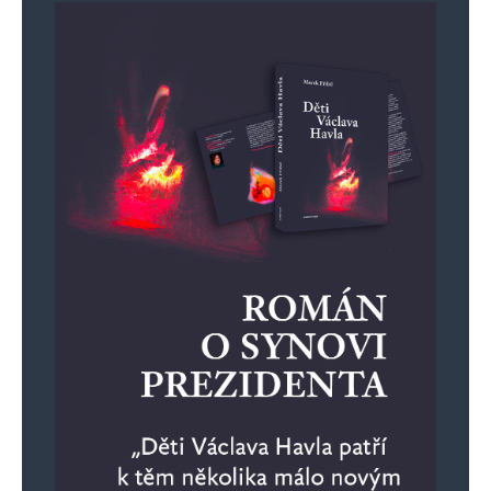
Robo
Odpovědět
17. 5. 2024 (9:06)
Sexuální orientace Součka, Pospíšila,
Moravce a dalších mi nevadí. Vadí mi, že
za naše peníze protěžují pětidemolici,
Brusel a Washington. Platíme si je z naší
televizní daně VŠICHNI, tak proč nám
důchodcům, kteří nemáme jiné zdroje
informací, stále cpou jen názory TOP09,
STAN/Dozimetr, Pirátů, ODS?
Rada ČT tu propagandu odsouhlasí za
našich 15 mega ročně.