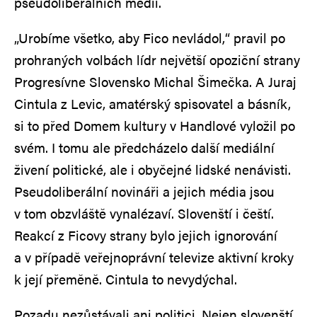
pseudoliberálních médií.
„Urobíme všetko, aby Fico nevládol,“ pravil po
prohraných volbách lídr největší opoziční strany
Progresívne Slovensko Michal Šimečka. A Juraj
Cintula z Levic, amatérský spisovatel a básník,
si to před Domem kultury v Handlové vyložil po
svém. I tomu ale předcházelo další mediální
živení politické, ale i obyčejné lidské nenávisti.
Pseudoliberální novináři a jejich média jsou
v tom obzvláště vynalézaví. Slovenští i čeští.
Reakcí z Ficovy strany bylo jejich ignorování
a v případě veřejnoprávní televize aktivní kroky
k její přeměně. Cintula to nevydýchal.
Pozadu nezůstávali ani politici. Nejen slovenští,