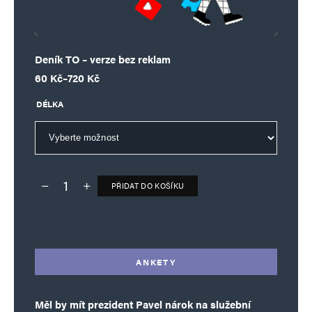
Vaše e-mailová adresa nebude zveřejněna.
Vyžadované informace jsou
označeny
*
Deník TO – verze bez reklam
Komentář
*
Rozpětí cen: 60 Kč až 720 Kč
60
Kč
–
720
Kč
DÉLKA
PŘIDAT DO KOŠÍKU
Deník TO – verze bez reklam množství
Alternative:
Jméno
*
ANKETY
E-mail
*
Webová stránka
Měl by mít prezident Pavel nárok na služební