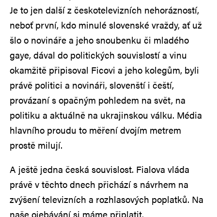
Je to jen další z českotelevizních nehorázností,
neboť první, kdo minulé slovenské vraždy, ať už
šlo o novináře a jeho snoubenku či mladého
gaye, dával do politických souvislostí a vinu
okamžitě připisoval Ficovi a jeho kolegům, byli
právě politici a novináři, slovenští i čeští,
provázaní s opačným pohledem na svět, na
politiku a aktuálně na ukrajinskou válku. Média
hlavního proudu to měření dvojím metrem
prostě milují.
A ještě jedna česká souvislost. Fialova vláda
právě v těchto dnech přichází s návrhem na
zvýšení televizních a rozhlasových poplatků. Na
naše ojebávání si máme připlatit.