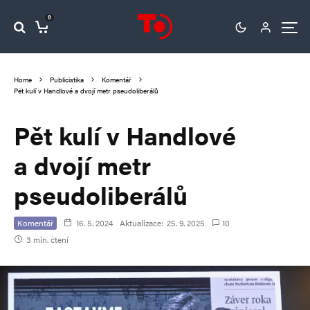
0
Home
Publicistika
Komentář
Pět kulí v Handlové a dvojí metr pseudoliberálů
Pět kulí v Handlové
a dvojí metr
pseudoliberálů
Komentář
16. 5. 2024
Aktualizace:
25. 9. 2025
10
3 min. čtení