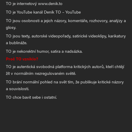
TO je internetový www.denik.to
TO je YouTube kanál Deník TO – YouTube
TO jsou osobnosti a jejich názory, komentáře, rozhovory, analýzy a
glosy.
TO jsou texty, autorské videopořady, satirické videoklipy, karikatury
a bublináže.
TO je nekorektní humor, satira a nadsázka.
Proč TO vzniklo?
TO je autentická svobodná platforma kritických autorů, kteří chtějí
žít v normálním nezregulovaném světě.
TO brání normální pohled na svět tím, že publikuje kritické názory
a souvislosti.
TO chce bavit sebe i ostatní.