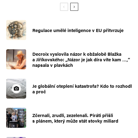
Regulace umělé inteligence v EU přitvrzuje
Decroix vyslovila názor k obžalobě Blažka
a Jiříkovského: „Názor je jak díra víte kam …,“
napsala v plavkách
Je globální oteplení katastrofa? Kdo to rozhodl
a proč
Zčernali, zrudli, zezelenali. Piráti přišli
s plánem, který může stát stovky miliard