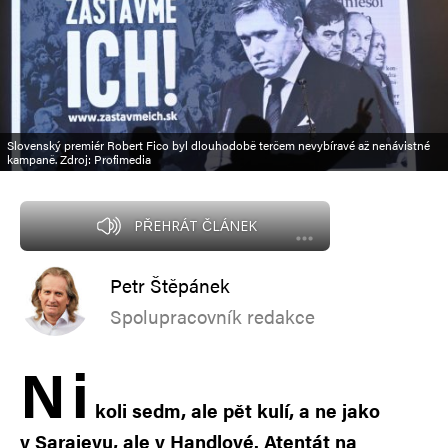
Slovenský premiér Robert Fico byl dlouhodobě terčem nevybíravé až nenávistné
kampaně. Zdroj: Profimedia
PŘEHRÁT ČLÁNEK
Petr Štěpánek
Spolupracovník redakce
N
i
koli sedm, ale pět kulí, a ne jako
v Sarajevu, ale v Handlové. Atentát na