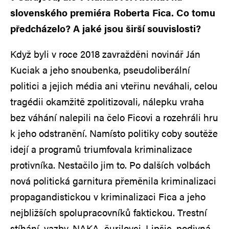
slovenského premiéra Roberta Fica. Co tomu
předcházelo? A jaké jsou širší souvislosti?
Když byli v roce 2018 zavražděni novinář Ján
Kuciak a jeho snoubenka, pseudoliberální
politici a jejich média ani vteřinu neváhali, celou
tragédii okamžitě zpolitizovali, nálepku vraha
bez váhání nalepili na čelo Ficovi a rozehráli hru
k jeho odstranění. Namísto politiky coby soutěže
idejí a programů triumfovala kriminalizace
protivníka. Nestačilo jim to. Po dalších volbách
nová politická garnitura přeměnila kriminalizaci
propagandistickou v kriminalizaci Fica a jeho
nejbližších spolupracovníků faktickou. Trestní
stíhání, vazby, NAKA, čurilovci, Lipšic, podivná