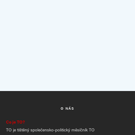
O NÁS
Co je TO?
TO je tištěný společensko-politický měsíčník TO