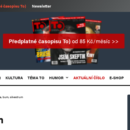
é časopisu To)
Newsletter
Předplatné časopisu To)
od 85 Kč/měsíc >>
R
KULTURA
TÉMA TO
HUMOR
AKTUÁLNÍ ČÍSLO
E-SHOP
a, bum, silvestrum
m