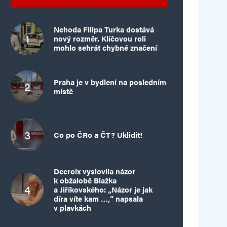
Nehoda Filipa Turka dostává
nový rozměr. Klíčovou roli
mohlo sehrát chybné značení
Praha je v bydlení na posledním
místě
Co po ČRo a ČT? Uklidit!
Decroix vyslovila názor
k obžalobě Blažka
a Jiříkovského: „Názor je jak
díra víte kam …,“ napsala
v plavkách