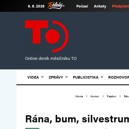
6. 8. 2026
Počasí
Ankety
Předplatn
Online deník měsíčníku TO
VIDEA
ZPRÁVY
PUBLICISTIKA
ROZHOVO
Home
Humor
Fejeton
Rán
Rána, bum, silvestru