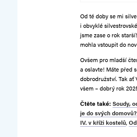
Od té doby se mi silv
i obvyklé silvestrovs
jsme zase o rok starší
mohla vstoupit do nov
Ovšem pro mladší čten
a oslavte! Máte před 
dobrodružství. Tak ať 
všem – dobrý rok 202
Čtěte také:
Soudy, o
je do svých domovů?
IV. v kříži kostelů
,
Od