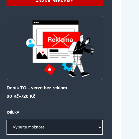
ŽÁDNÉ REKLAMY
Deník TO – verze bez reklam
Rozpětí cen: 60 Kč až 720 Kč
60
Kč
–
720
Kč
DÉLKA