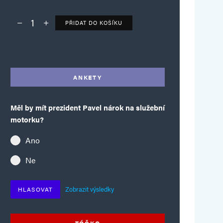
PŘIDAT DO KOŠÍKU
Deník TO – verze bez reklam množství
Alternative:
ANKETY
Měl by mít prezident Pavel nárok na služební
motorku?
Ano
Ne
Zobrazit výsledky
HLASOVAT
TÓČKO