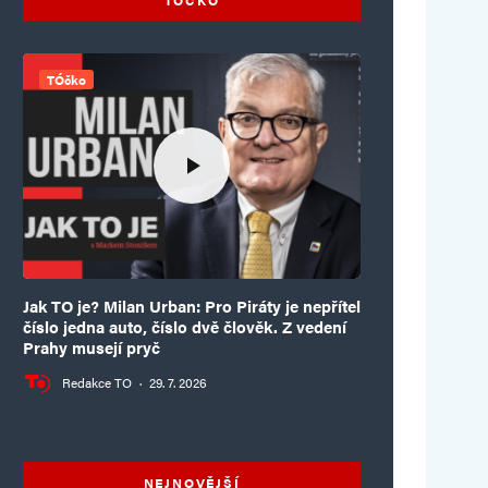
TÓčko
Jak TO je? Milan Urban: Pro Piráty je nepřítel
číslo jedna auto, číslo dvě člověk. Z vedení
Prahy musejí pryč
Redakce TO
·
29. 7. 2026
NEJNOVĚJŠÍ