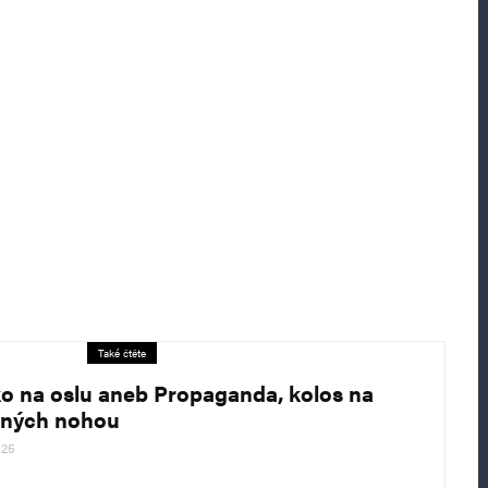
Také čtěte
o na oslu aneb Propaganda, kolos na
ěných nohou
025