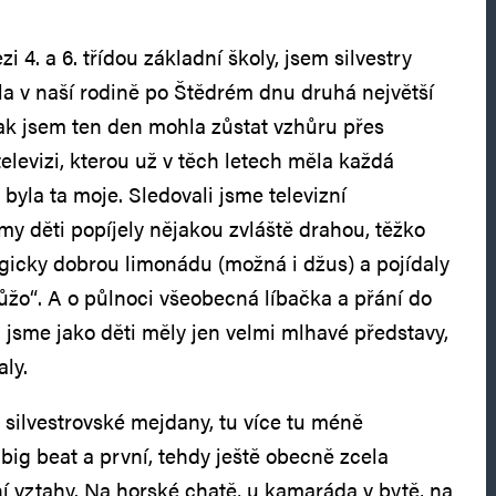
i 4. a 6. třídou základní školy, jsem silvestry
yla v naší rodině po Štědrém dnu druhá největší
ak jsem ten den mohla zůstat vzhůru přes
televizi, kterou už v těch letech měla každá
byla ta moje. Sledovali jsme televizní
 my děti popíjely nějakou zvláště drahou, těžko
ogicky dobrou limonádu (možná i džus) a pojídaly
ůžo“. A o půlnoci všeobecná líbačka a přání do
 jsme jako děti měly jen velmi mlhavé představy,
aly.
 silvestrovské mejdany, tu více tu méně
big beat a první, tehdy ještě obecně zcela
í vztahy. Na horské chatě, u kamaráda v bytě, na