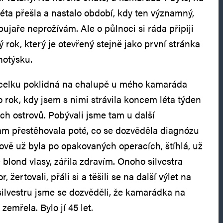
léta přešla a nastalo období, kdy ten významný,
ujaře neprožívám. Ale o půlnoci si ráda připiji
ý rok, který je otevřený stejně jako první stránka
otýsku.
 vcelku poklidná na chalupě u mého kamaráda
o rok, kdy jsem s nimi strávila koncem léta týden
h ostrovů. Pobývali jsme tam u další
am přestěhovala poté, co se dozvěděla diagnózu
rově už byla po opakovaných operacích, štíhlá, už
 blond vlasy, zářila zdravím. Onoho silvestra
, žertovali, přáli si a těšili se na další výlet na
silvestru jsme se dozvěděli, že kamarádka na
emřela. Bylo jí 45 let.