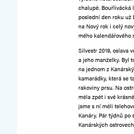
chalupě. Bouřlivácká 
poslední den roku už b
na Nový rok i celý nov
mého kalendářového n
Silvestr 2019, oslava
a jeho manželky. Byl t
na jednom z Kanárskýc
kamarádky, která se t
rakoviny prsu. Na ost
měla zpět i své krásné
jsme s ní měli telehovor
Kanáry. Pár týdnů po 
Kanárských ostrovech z