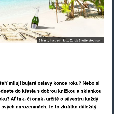
Silvestr, Ilustrační foto, Zdroj: Shutterstock.com
kteří milují bujaré oslavy konce roku? Nebo si
sednete do křesla s dobrou knížkou a sklenkou
u? Ať tak, či onak, určitě o silvestru každý
 o svých narozeninách. Je to zkrátka důležitý