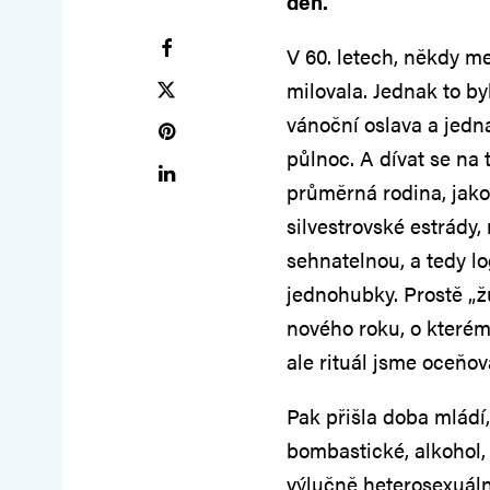
den.
V 60. letech, někdy mez
milovala. Jednak to b
vánoční oslava a jedn
půlnoc. A dívat se na 
průměrná rodina, jako 
silvestrovské estrády,
sehnatelnou, a tedy l
jednohubky. Prostě „ž
nového roku, o kterém
ale rituál jsme oceňov
Pak přišla doba mládí,
bombastické, alkohol, 
výlučně heterosexuáln