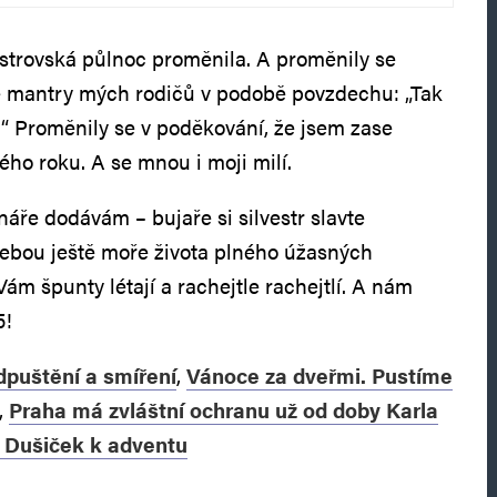
estrovská půlnoc proměnila. A proměnily se
ké mantry mých rodičů v podobě povzdechu: „Tak
!“ Proměnily se v poděkování, že jsem zase
ého roku. A se mnou i moji milí.
áře dodávám – bujaře si silvestr slavte
sebou ještě moře života plného úžasných
Vám špunty létají a rachejtle rachejtlí. A nám
5!
dpuštění a smíření
,
Vánoce za dveřmi. Pustíme
,
Praha má zvláštní ochranu už od doby Karla
 Dušiček k adventu