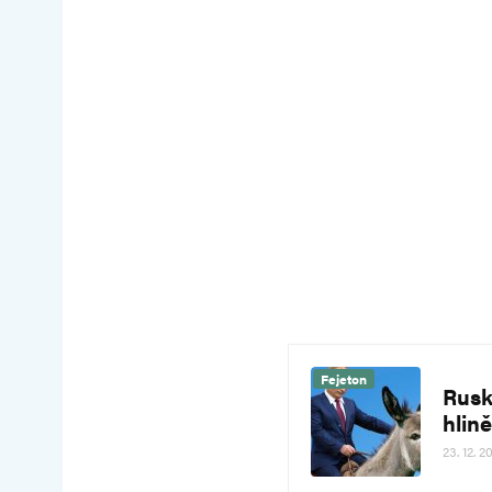
Fejeton
Rusk
hlin
23. 12. 2