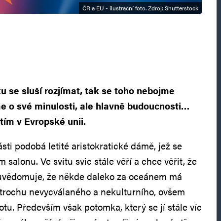
ČR a EU - ilustrační foto. Zdroj: Shutterstock
u se sluší rozjímat, tak se toho nebojme
e o své minulosti, ale hlavně budoucnosti…
tím v Evropské unii.
ásti podobá letité aristokratické dámě, jež se
salonu. Ve svitu svic stále věří a chce věřit, že
si uvědomuje, že někde daleko za oceánem má
trochu nevycválaného a nekulturního, ovšem
votu. Především však potomka, který se jí stále víc