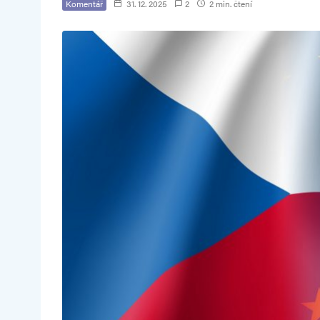
Komentář
31. 12. 2025
2
2 min. čtení