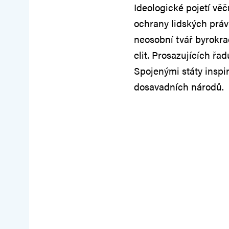
Ideologické pojetí věčn
ochrany lidských práv 
neosobní tvář byrokr
elit. Prosazujících ř
Spojenými státy inspi
dosavadních národů.