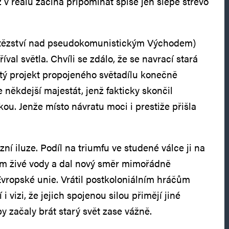
 v reálu začíná připomínat spíše jen slepé střevo
ítězství nad pseudokomunistickým Východem)
říval světla. Chvíli se zdálo, že se navrací stará
tý projekt propojeného světadílu konečně
někdejší majestát, jenž fakticky skončil
ou. Jenže místo návratu moci i prestiže přišla
ní iluze. Podíl na triumfu ve studené válce ji na
em živé vody a dal nový směr mimořádně
ropské unie. Vrátil postkoloniálním hráčům
i vizi, že jejich spojenou silou přimějí jiné
by začaly brát starý svět zase vážně.