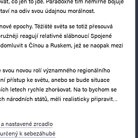
vat, co jen to jde. Paradoxně tím nemírně bojuje
staví na odiv svou údajnou morálnost.
nové epochy. Těžiště světa se totiž přesouvá
ružněji reagují relativně slábnoucí Spojené
ak domluvit s Čínou a Ruskem, jež se naopak mezi
e svou novou rolí významného regionálního
ní přístup ke světu, anebo se bude situace
ších letech rychle zhoršovat. Na to bychom se
h národních států, měli realisticky připravit…
 a nastavené zrcadlo
 určený k sebezáhubě