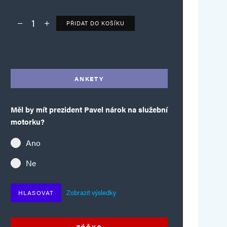
PŘIDAT DO KOŠÍKU
Deník TO – verze bez reklam množství
Alternative:
ANKETY
Měl by mít prezident Pavel nárok na služební
motorku?
Ano
Ne
Zobrazit výsledky
HLASOVAT
TÓČKO