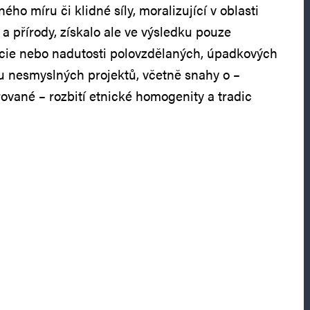
ého míru či klidné síly, moralizující v oblasti
a přírody, získalo ale ve výsledku pouze
acie nebo nadutosti polovzdělaných, úpadkových
adu nesmyslných projektů, včetně snahy o –
rované – rozbití etnické homogenity a tradic