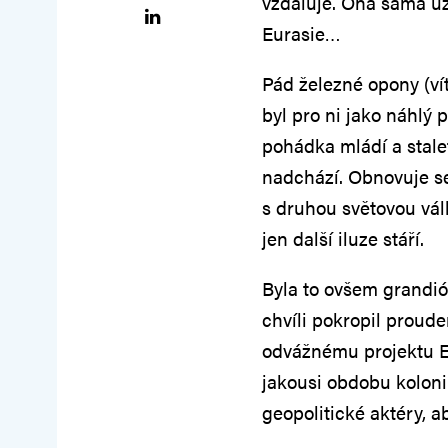
vzdaluje. Ona sama už
Eurasie…
Pád železné opony (v
byl pro ni jako náhlý p
pohádka mládí a stale
nadchází. Obnovuje se 
s druhou světovou válk
jen další iluze stáří.
Byla to ovšem grandióz
chvíli pokropil proud
odvážnému projektu Ev
jakousi obdobu kolonií 
geopolitické aktéry, a