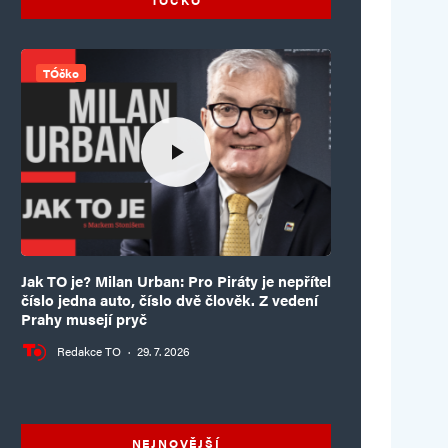
TÓčko
Jak TO je? Milan Urban: Pro Piráty je nepřítel
číslo jedna auto, číslo dvě člověk. Z vedení
Prahy musejí pryč
Redakce TO
·
29. 7. 2026
NEJNOVĚJŠÍ