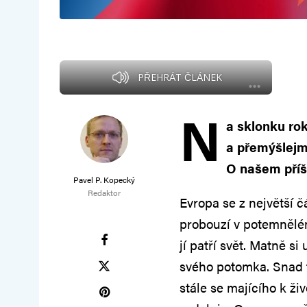
PŘEHRÁT ČLÁNEK
N
a sklonku rok
a přemýšlejm
O našem příš
Pavel P. Kopecký
Redaktor
Evropa se z největší č
probouzí v potemnělém 
jí patří svět. Matně 
svého potomka. Snad 
stále se majícího k ži