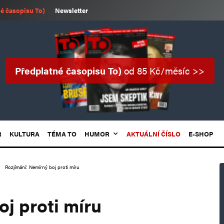
é časopisu To)
Newsletter
Předplatné časopisu To)
od 85 Kč/měsíc >>
R
KULTURA
TÉMA TO
HUMOR
AKTUÁLNÍ ČÍSLO
E-SHOP
Rozjímání: Nemírný boj proti míru
j proti míru