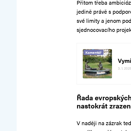
Přitom třeba ambició
jedině právě s podpo
své limity a jenom p
sjednocovacího projek
Komentář
Vymí
3. 1. 202
Řada evropských 
nastokrát zraze
V naději na zázrak te