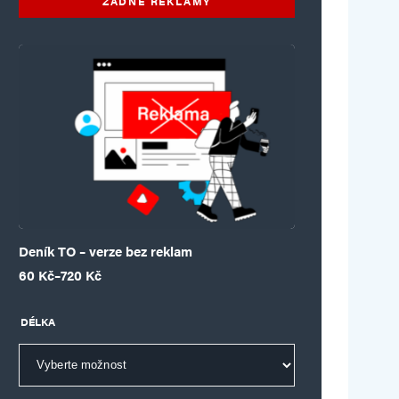
ŽÁDNÉ REKLAMY
Deník TO – verze bez reklam
Rozpětí cen: 60 Kč až 720 Kč
60
Kč
–
720
Kč
DÉLKA