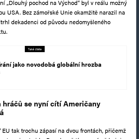
zní „Dlouhý pochod na Východ“ byl v reálu možný
rou USA. Bez zámořské Unie okamžitě narazil na
odtrhl dekadenci od původu nedomyšleného
tu.
Také čtěte
rání jako novodobá globální hrozba
5
hráčů se nyní cítí Američany
ná
ď EU tak trochu zápasí na dvou frontách, přičemž