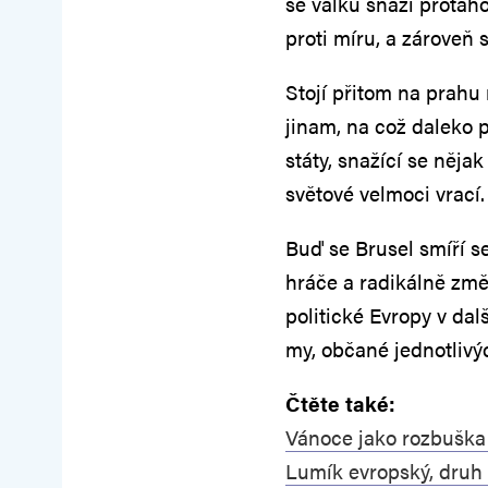
se válku snaží protaho
proti míru, a zároveň 
Stojí přitom na prahu 
jinam, na což daleko p
státy, snažící se něj
světové velmoci vrací.
Buď se Brusel smíří s
hráče a radikálně změ
politické Evropy v dal
my, občané jednotlivýc
Čtěte také:
Vánoce jako rozbuška
Lumík evropský, druh