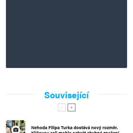
Související
Nehoda Filipa Turka dostává nový rozměr.
Klíčovou roli mohlo sehrát chybné značení