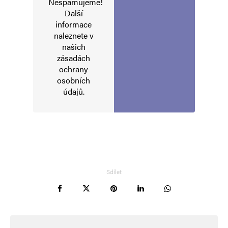
Nespamujeme!
Další
Informujte mě o nových příspěvcích e-mailem.
informace
Alternative:
naleznete v
našich
zásadách
ochrany
osobních
údajů
.
Sdílet