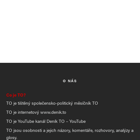
O NÁS
Co je TO?
TO je tištěný společensko-politický měsíčník TO
TO je internetový www.denik.to
TO je YouTube kanál Deník TO – YouTube
TO jsou osobnosti a jejich názory, komentáře, rozhovory, analýzy a
glosy.