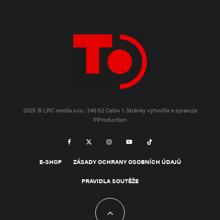
2025 © LRC media s.r.o., 349 52 Cebiv 1.
Stránky vytvořila a spravuje
PProduction
E-SHOP
ZÁSADY OCHRANY OSOBNÍCH ÚDAJŮ
PRAVIDLA SOUTĚŽE