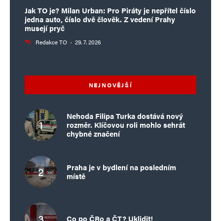
Jak TO je? Milan Urban: Pro Piráty je nepřítel číslo
jedna auto, číslo dvě člověk. Z vedení Prahy
musejí pryč
Redakce TO
·
29. 7. 2026
NEJNOVĚJŠÍ
Nehoda Filipa Turka dostává nový
rozměr. Klíčovou roli mohlo sehrát
chybné značení
Praha je v bydlení na posledním
místě
Co po ČRo a ČT? Uklidit!