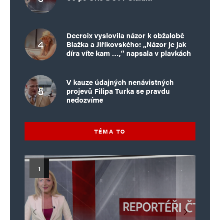
Decroix vyslovila názor k obžalobě
Blažka a Jiříkovského: „Názor je jak
díra víte kam …,“ napsala v plavkách
V kauze údajných nenávistných
projevů Filipa Turka se pravdu
nedozvíme
TÉMA TO
Islamistický teror v EU, 6. díl:
Mýty o Václavu Klausovi:
Vymíráme a politici lžou:
Islamistický teror v EU, 5. díl:
Brutální poprava 85letého
Pivo, jazz, hádky, loajalita
porodnost nezachrání