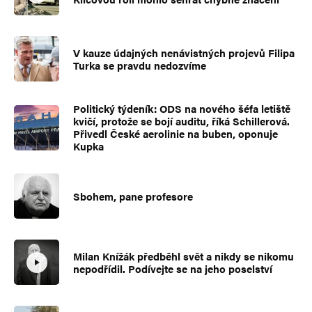
V kauze údajných nenávistných projevů Filipa
Turka se pravdu nedozvíme
Politický týdeník: ODS na nového šéfa letiště
kvičí, protože se bojí auditu, říká Schillerová.
Přivedl České aerolinie na buben, oponuje
Kupka
Sbohem, pane profesore
Milan Knížák předběhl svět a nikdy se nikomu
nepodřídil. Podívejte se na jeho poselství