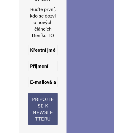
Buďte první,
kdo se dozví
o nových
článcích
Deníku TO
Jméno
*
E-mail
*
Webová stránka
Uložit do prohlížeče jméno, e-mail a webovou stránku pro budoucí
komentáře.
Informujte mě o nových komentářích e-mailem.