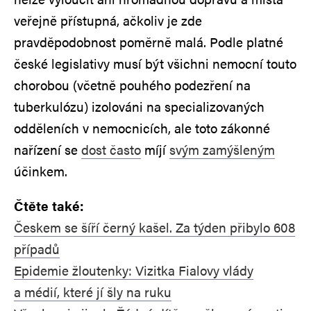
veřejně přístupná, ačkoliv je zde
pravděpodobnost poměrně malá. Podle platné
české legislativy musí být všichni nemocní touto
chorobou (včetně pouhého podezření na
tuberkulózu) izolováni na specializovaných
odděleních v nemocnicích, ale toto zákonné
nařízení se
dost často
míjí
svým zamýšleným
účinkem.
Čtěte také:
Českem se šíří černý kašel. Za týden přibylo 608
případů
Epidemie žloutenky: Vizitka Fialovy vlády
a médií, které jí šly na ruku