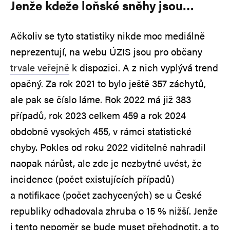
Jenže kdeže loňské sněhy jsou…
Ačkoliv se tyto statistiky nikde moc mediálně
neprezentují, na webu ÚZIS jsou pro občany
trvale veřejně
k dispozici. A z nich vyplývá trend
opačný. Za rok 2021 to bylo ještě 357 záchytů,
ale pak se číslo láme. Rok 2022 má již 383
případů, rok 2023 celkem 459 a rok 2024
obdobně vysokých 455, v rámci statistické
chyby. Pokles od roku 2022 viditelně nahradil
naopak nárůst, ale zde je nezbytné uvést, že
incidence (počet existujících případů)
a notifikace (počet zachycených) se u České
republiky odhadovala zhruba o 15 % nižší. Jenže
i tento nepoměr se bude muset přehodnotit, a to