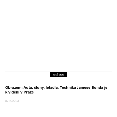
Také čtěte
Obrazem: Auta, čluny, letadla. Technika Jamese Bonda je
k vidění v Praze
8. 12. 2023