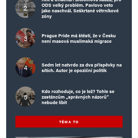
ODS velký problém. Pavlovo veto
jako naschvál. Seškrtané větrníkové
zóny
Prague Pride má štěstí, že v Česku
není masová muslimská migrace
Sedm let natvrdo za dva příspěvky na
sítích. Autor je opoziční politik
Kdo rozhoduje, co je lež? Tohle se
zastáncům „správných názorů“
nebude líbit
TÉMA TO