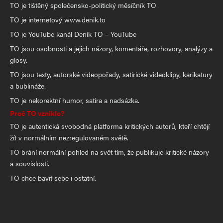
TO je tištěný společensko-politický měsíčník TO
TO je internetový www.denik.to
TO je YouTube kanál Deník TO – YouTube
TO jsou osobnosti a jejich názory, komentáře, rozhovory, analýzy a
glosy.
TO jsou texty, autorské videopořady, satirické videoklipy, karikatury
a bublináže.
TO je nekorektní humor, satira a nadsázka.
Proč TO vzniklo?
TO je autentická svobodná platforma kritických autorů, kteří chtějí
žít v normálním nezregulovaném světě.
TO brání normální pohled na svět tím, že publikuje kritické názory
a souvislosti.
TO chce bavit sebe i ostatní.