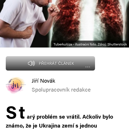
Tuberkulóza - ilustrační foto. Zdroj: Shutterstock
PŘEHRÁT ČLÁNEK
Jiří Novák
Spolupracovník redakce
S
t
arý problém se vrátil. Ačkoliv bylo
známo, že je Ukrajina zemí s jednou