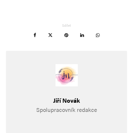
Sdílet
Jméno
*
E-mail
*
Webová stránka
Jiří Novák
Spolupracovník redakce
Uložit do prohlížeče jméno, e-mail a webovou stránku pro budoucí
komentáře.