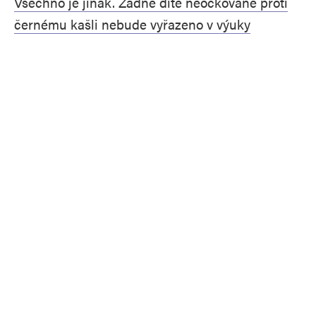
Všechno je jinak. Žádné dítě neočkované proti
černému kašli nebude vyřazeno v výuky