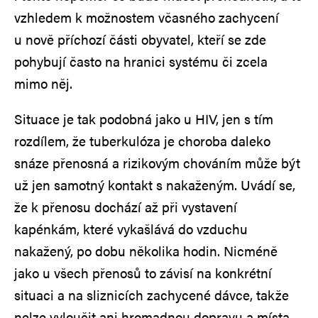
vzhledem k možnostem včasného zachycení
u nově příchozí části obyvatel, kteří se zde
pohybují často na hranici systému či zcela
mimo něj.
Situace je tak podobná jako u HIV, jen s tím
rozdílem, že tuberkulóza je choroba daleko
snáze přenosná a rizikovým chováním může být
už jen samotný kontakt s nakaženým. Uvádí se,
že k přenosu dochází až při vystavení
kapénkám, které vykašlává do vzduchu
nakažený, po dobu několika hodin. Nicméně
jako u všech přenosů to závisí na konkrétní
situaci a na sliznicích zachycené dávce, takže
nelze vyloučit ani hromadnou dopravu a místa