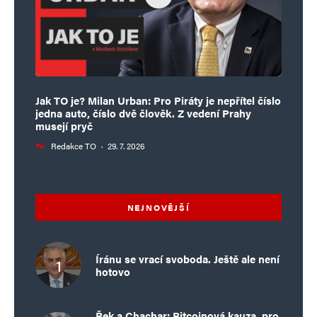
Jak TO je? Milan Urban: Pro Piráty je nepřítel číslo
jedna auto, číslo dvě člověk. Z vedení Prahy
musejí pryč
Redakce TO
·
29. 7. 2026
NEJNOVĚJŠÍ
Íránu se vrací svoboda. Ještě ale není
hotovo
Řek a Chachar: Bitcoinová kauza, pro