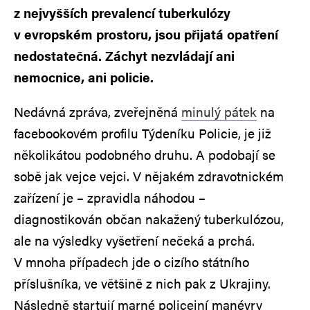
z nejvyšších prevalencí tuberkulózy
v evropském prostoru, jsou přijatá opatření
nedostatečná. Záchyt nezvládají ani
nemocnice, ani policie.
Nedávná zpráva, zveřejněná
minulý pátek
na
facebookovém profilu Týdeníku Policie, je již
několikátou podobného druhu. A podobají se
sobě jak vejce vejci. V nějakém zdravotnickém
zařízení je – zpravidla náhodou –
diagnostikován občan nakažený tuberkulózou,
ale na výsledky vyšetření nečeká a prchá.
V mnoha případech jde o cizího státního
příslušníka, ve většině z nich pak z Ukrajiny.
Následně startují marné policejní manévry