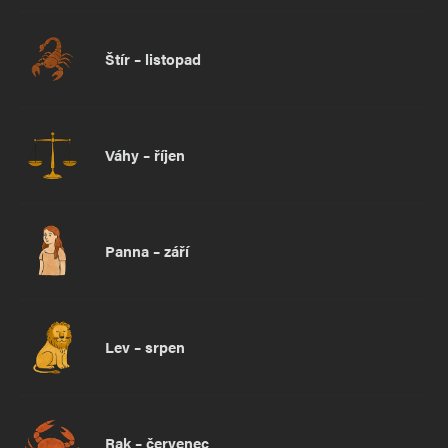
Štír – listopad
Váhy – říjen
Panna – září
Lev – srpen
Rak – červenec