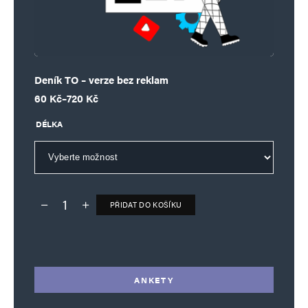
Deník TO – verze bez reklam
Rozpětí cen: 60 Kč až 720 Kč
60
Kč
–
720
Kč
DÉLKA
PŘIDAT DO KOŠÍKU
Deník TO – verze bez reklam množství
Alternative:
ANKETY