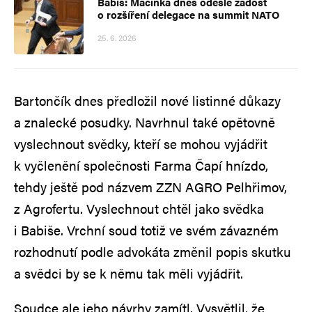
Babiš: Macinka dnes odešle žádost
o rozšíření delegace na summit NATO
25. 6. 2026
Bartončík dnes předložil nové listinné důkazy
a znalecké posudky. Navrhnul také opětovně
vyslechnout svědky, kteří se mohou vyjádřit
k vyčlenění společnosti Farma Čapí hnízdo,
tehdy ještě pod názvem ZZN AGRO Pelhřimov,
z Agrofertu. Vyslechnout chtěl jako svědka
i Babiše. Vrchní soud totiž ve svém závazném
rozhodnutí podle advokáta změnil popis skutku
a svědci by se k němu tak měli vyjádřit.
Soudce ale jeho návrhy zamítl. Vysvětlil, že