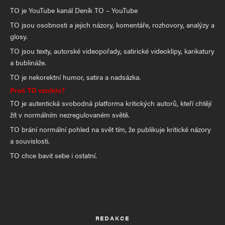
TO je YouTube kanál Deník TO – YouTube
TO jsou osobnosti a jejich názory, komentáře, rozhovory, analýzy a
glosy.
TO jsou texty, autorské videopořady, satirické videoklipy, karikatury
a bublináže.
TO je nekorektní humor, satira a nadsázka.
Proč TO vzniklo?
TO je autentická svobodná platforma kritických autorů, kteří chtějí
žít v normálním nezregulovaném světě.
TO brání normální pohled na svět tím, že publikuje kritické názory
a souvislosti.
TO chce bavit sebe i ostatní.
REDAKCE