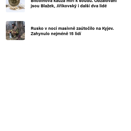
Bitcoinová kauza míří k soudu. Obžalováni
jsou Blažek, Jiřikovský i další dva lidé
Rusko v noci masivně zaútočilo na Kyjev.
Zahynulo nejméně 15 lidí