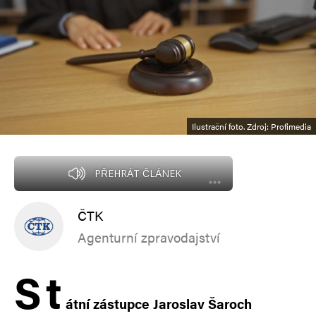
Ilustrační foto. Zdroj: Profimedia
PŘEHRÁT ČLÁNEK
ČTK
Agenturní zpravodajství
S
t
átní zástupce Jaroslav Šaroch