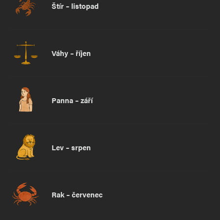
Štír – listopad
Váhy – říjen
Panna – září
Lev – srpen
Rak – červenec