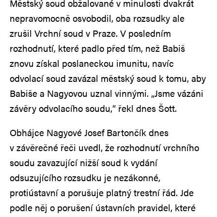
Městský soud obžalované v minulosti dvakrát
nepravomocně osvobodil, oba rozsudky ale
zrušil Vrchní soud v Praze. V posledním
rozhodnutí, které padlo před tím, než Babiš
znovu získal poslaneckou imunitu, navíc
odvolací soud zavázal městský soud k tomu, aby
Babiše a Nagyovou uznal vinnými. „Jsme vázáni
závěry odvolacího soudu,“ řekl dnes Šott.
Obhájce Nagyové Josef Bartončík dnes
v závěrečné řeči uvedl, že rozhodnutí vrchního
soudu zavazující nižší soud k vydání
odsuzujícího rozsudku je nezákonné,
protiústavní a porušuje platný trestní řád. Jde
podle něj o porušení ústavních pravidel, které