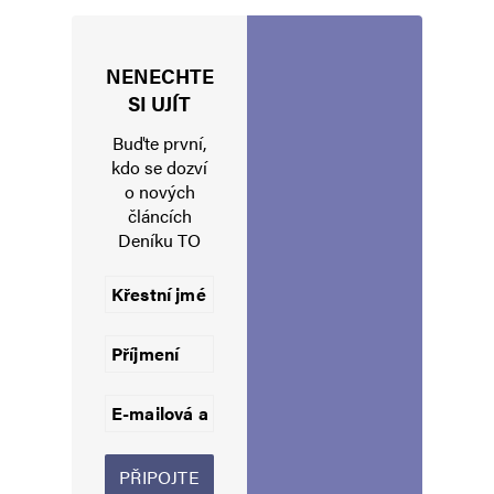
Napsat komentář
NENECHTE
Vaše e-mailová adresa nebude zveřejněna.
Vyžadované informace jsou
SI UJÍT
označeny
*
Buďte první,
Komentář
*
kdo se dozví
o nových
článcích
Deníku TO
Jméno
*