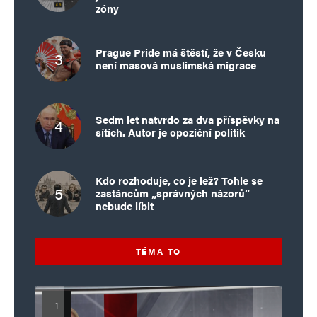
zóny
Prague Pride má štěstí, že v Česku
není masová muslimská migrace
Sedm let natvrdo za dva příspěvky na
sítích. Autor je opoziční politik
Kdo rozhoduje, co je lež? Tohle se
zastáncům „správných názorů“
nebude líbit
TÉMA TO