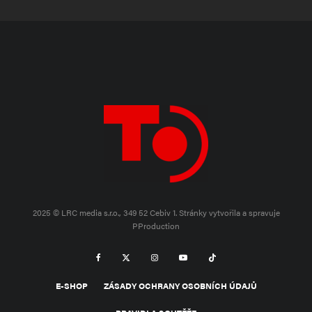
2025 © LRC media s.r.o., 349 52 Cebiv 1.
Stránky vytvořila a spravuje
PProduction
E-SHOP
ZÁSADY OCHRANY OSOBNÍCH ÚDAJŮ