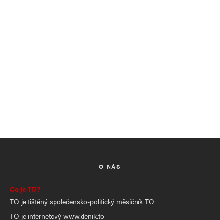
O NÁS
Co je TO?
TO je tištěný společensko-politický měsíčník TO
TO je internetový www.denik.to