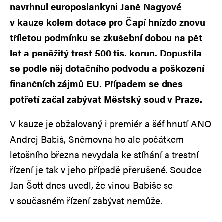
navrhnul europoslankyni Janě Nagyové
v kauze kolem dotace pro Čapí hnízdo znovu
tříletou podmínku se zkušební dobou na pět
let a peněžitý trest 500 tis. korun. Dopustila
se podle něj dotačního podvodu a poškození
finančních zájmů EU. Případem se dnes
potřetí začal zabývat Městský soud v Praze.
V kauze je obžalovaný i premiér a šéf hnutí ANO
Andrej Babiš, Sněmovna ho ale počátkem
letošního března nevydala ke stíhání a trestní
řízení je tak v jeho případě přerušené. Soudce
Jan Šott dnes uvedl, že vinou Babiše se
v současném řízení zabývat nemůže.