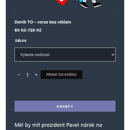
Deník TO – verze bez reklam
Rozpětí cen: 60 Kč až 720 Kč
60
Kč
–
720
Kč
DÉLKA
PŘIDAT DO KOŠÍKU
Deník TO – verze bez reklam množství
Alternative:
ANKETY
Měl by mít prezident Pavel nárok na