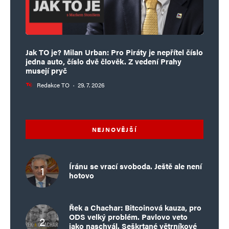
Jak TO je? Milan Urban: Pro Piráty je nepřítel číslo
jedna auto, číslo dvě člověk. Z vedení Prahy
musejí pryč
Redakce TO
·
29. 7. 2026
NEJNOVĚJŠÍ
Íránu se vrací svoboda. Ještě ale není
hotovo
Řek a Chachar: Bitcoinová kauza, pro
ODS velký problém. Pavlovo veto
jako naschvál. Seškrtané větrníkové