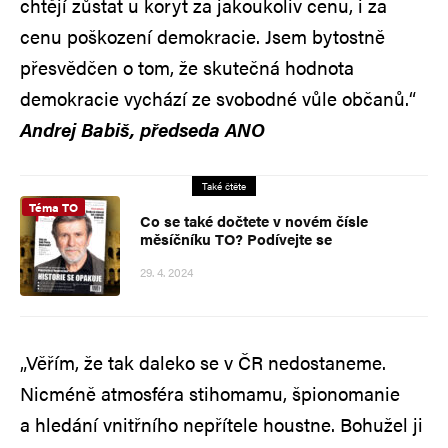
chtějí zůstat u koryt za jakoukoliv cenu, i za
cenu poškození demokracie. Jsem bytostně
přesvědčen o tom, že skutečná hodnota
demokracie vychází ze svobodné vůle občanů.“
Andrej Babiš, předseda ANO
Také čtěte
Téma TO
Co se také dočtete v novém čísle
měsíčníku TO? Podívejte se
29. 4. 2024
„Věřím, že tak daleko se v ČR nedostaneme.
Nicméně atmosféra stihomamu, špionomanie
a hledání vnitřního nepřítele houstne. Bohužel ji