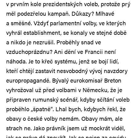
v prvním kole prezidentských voleb, protože prý
měl podezřelou kampaň. Důkazy? Mlhavé
a směšné. Vždyť parlamentní volby, ve kterých
vyhrál establishment, se konaly ve stejné době
a nikdo je nezrušil. Proběhly snad ve
vzduchoprázdnu? Ani dění ve Francii není
náhoda. Je to křeč systému, jenž se bojí lidí,
kteří chtějí zastavit nesvobodný vývoj navzdory
europropagandě. Bývalý eurokomisař Breton
vyhrožoval už před volbami v Německu, že je
připraven rumunský scénář, kdyby sčítání voleb
proběhlo „špatně“. Lhal bych, kdybych řekl, že
obavy o české volby nemám. Obavy mám, ale
strach ne. Jako právník jsem už mockrát viděl,
jak se právo dá zneužít. Jak se nejen za covidu