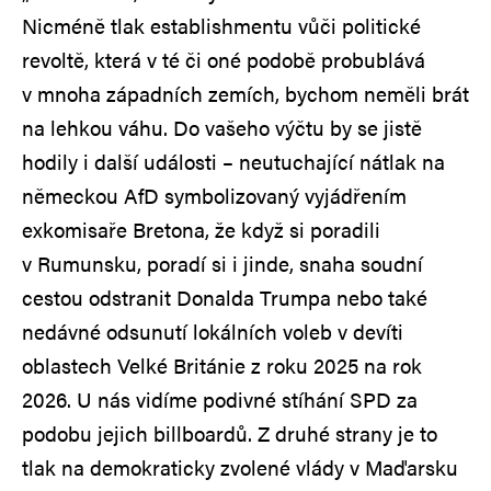
Nicméně tlak establishmentu vůči politické
revoltě, která v té či oné podobě probublává
v mnoha západních zemích, bychom neměli brát
na lehkou váhu. Do vašeho výčtu by se jistě
hodily i další události – neutuchající nátlak na
německou AfD symbolizovaný vyjádřením
exkomisaře Bretona, že když si poradili
v Rumunsku, poradí si i jinde, snaha soudní
cestou odstranit Donalda Trumpa nebo také
nedávné odsunutí lokálních voleb v devíti
oblastech Velké Británie z roku 2025 na rok
2026. U nás vidíme podivné stíhání SPD za
podobu jejich billboardů. Z druhé strany je to
tlak na demokraticky zvolené vlády v Maďarsku