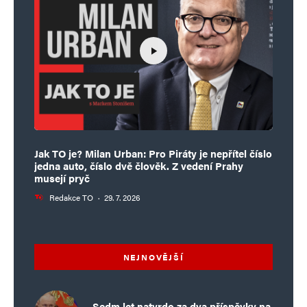
Jak TO je? Milan Urban: Pro Piráty je nepřítel číslo
jedna auto, číslo dvě člověk. Z vedení Prahy
musejí pryč
Redakce TO
·
29. 7. 2026
NEJNOVĚJŠÍ
Sedm let natvrdo za dva příspěvky na