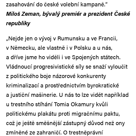
zasahování do české volební kampaně.“
Miloš Zeman, bývalý premiér a prezident České
republiky
„Nejde jen o vývoj v Rumunsku a ve Francii,
v Německu, ale vlastně i v Polsku a u nás,
a dříve jsme ho viděli i ve Spojených státech.
Vládnoucí progresivistické síly se snaží vyloučit
z politického boje názorové konkurenty
kriminalizací a prostřednictvím byrokratické
a justiční mašinerie. U nás to lze vidět například
u trestního stíhání Tomia Okamury kvůli
politickému plakátu proti migračnímu paktu,
což je ještě směšnější zástupný důvod než ony
zmíněné ze zahraničí. O trestněprávní