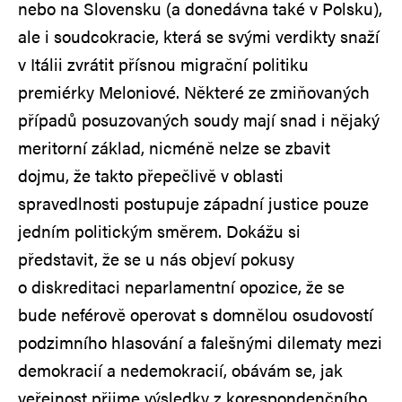
nebo na Slovensku (a donedávna také v Polsku),
ale i soudcokracie, která se svými verdikty snaží
v Itálii zvrátit přísnou migrační politiku
premiérky Meloniové. Některé ze zmiňovaných
případů posuzovaných soudy mají snad i nějaký
meritorní základ, nicméně nelze se zbavit
dojmu, že takto přepečlivě v oblasti
spravedlnosti postupuje západní justice pouze
jedním politickým směrem. Dokážu si
představit, že se u nás objeví pokusy
o diskreditaci neparlamentní opozice, že se
bude neférově operovat s domnělou osudovostí
podzimního hlasování a falešnými dilematy mezi
demokracií a nedemokracií, obávám se, jak
veřejnost přijme výsledky z korespondenčního