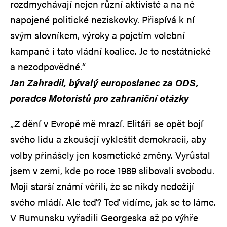
rozdmychávají nejen různí aktivisté a na ně
napojené politické neziskovky. Přispívá k ní
svým slovníkem, výroky a pojetím volební
kampaně i tato vládní koalice. Je to nestátnické
a nezodpovědné.“
Jan Zahradil, bývalý europoslanec za ODS,
poradce Motoristů pro zahraniční otázky
„Z dění v Evropě mě mrazí. Elitáři se opět bojí
svého lidu a zkoušejí vykleštit demokracii, aby
volby přinášely jen kosmetické změny. Vyrůstal
jsem v zemi, kde po roce 1989 slibovali svobodu.
Moji starší známí věřili, že se nikdy nedožijí
svého mládí. Ale teď? Teď vidíme, jak se to láme.
V Rumunsku vyřadili Georgeska až po výhře