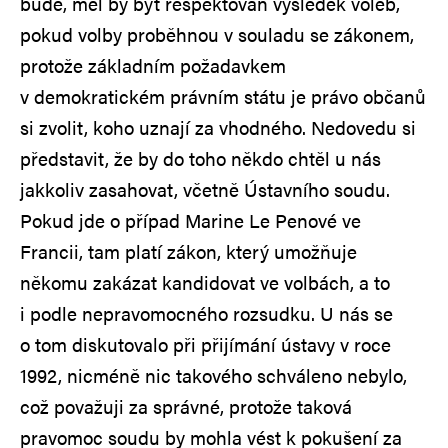
bude, měl by být respektován výsledek voleb,
pokud volby proběhnou v souladu se zákonem,
protože základním požadavkem
v demokratickém právním státu je právo občanů
si zvolit, koho uznají za vhodného. Nedovedu si
představit, že by do toho někdo chtěl u nás
jakkoliv zasahovat, včetně Ústavního soudu.
Pokud jde o případ Marine Le Penové ve
Francii, tam platí zákon, který umožňuje
někomu zakázat kandidovat ve volbách, a to
i podle nepravomocného rozsudku. U nás se
o tom diskutovalo při přijímání ústavy v roce
1992, nicméně nic takového schváleno nebylo,
což považuji za správné, protože taková
pravomoc soudu by mohla vést k pokušení za