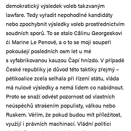
demokratický výsledek voleb takzvaným
lawfare. Tedy vyřadit nepohodlné kandidáty
nebo zpochybnit výsledky voleb prostřednictvím
soudních sporů. To se stalo Călinu Georgeskovi
či Marine Le Penové, a o to se moji soupeři
pokoušejí posledních osm let u mě
s vyfabrikovanou kauzou Čapí hnízdo. V případě
České republiky je důvod této taktiky zřejmý –
pětikoalice zcela selhala při řízení státu, vláda
má nulové výsledky a nemá lidem co nabídnout.
Proto se snaží odvést pozornost od vlastních
neúspěchů strašením populisty, válkou nebo
Ruskem. Věřím, že pokud budou mít příležitost,
využijí i právních machinací. Vládní politici