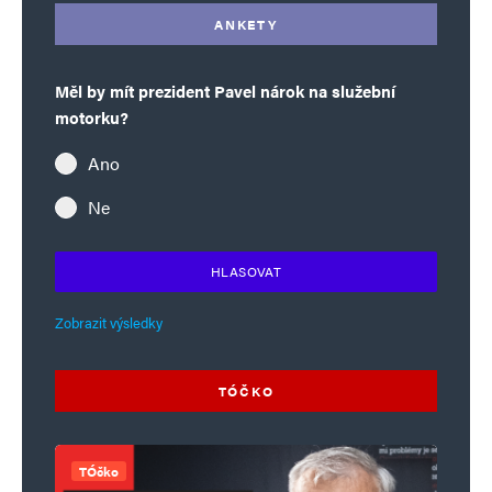
ANKETY
Měl by mít prezident Pavel nárok na služební
motorku?
Ano
Ne
HLASOVAT
Zobrazit výsledky
TÓČKO
TÓčko