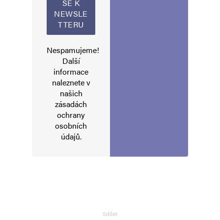
Vaše e-mailová adresa nebude zveřejněna.
Vyžadované informace jsou
označeny
*
Nespamujeme!
Komentář
*
Další
informace
naleznete v
našich
zásadách
ochrany
osobních
údajů
.
Jméno
*
E-mail
*
Webová stránka
Sdílet