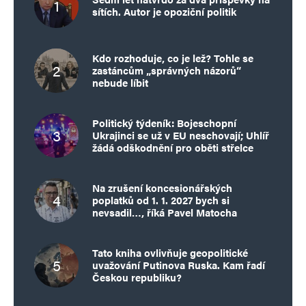
sítích. Autor je opoziční politik
Kdo rozhoduje, co je lež? Tohle se
zastáncům „správných názorů“
nebude líbit
Politický týdeník: Bojeschopní
Ukrajinci se už v EU neschovají; Uhlíř
žádá odškodnění pro oběti střelce
Na zrušení koncesionářských
poplatků od 1. 1. 2027 bych si
nevsadil…, říká Pavel Matocha
Tato kniha ovlivňuje geopolitické
uvažování Putinova Ruska. Kam řadí
Českou republiku?