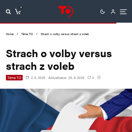
0
Home
Téma TO
Strach o volby versus strach z voleb
Strach o volby versus
strach z voleb
Téma TO
2. 5. 2025
Aktualizace:
25. 9. 2025
3