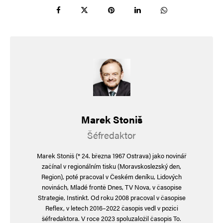
Uložit do prohlížeče jméno, e-mail a webovou stránku pro budoucí
komentáře.
Informujte mě o nových komentářích e-mailem.
Informujte mě o nových příspěvcích e-mailem.
Alternative:
Marek Stoniš
Šéfredaktor
Marek Stoniš (* 24. března 1967 Ostrava) jako novinář
začínal v regionálním tisku (Moravskoslezský den,
Region), poté pracoval v Českém deníku, Lidových
novinách, Mladé frontě Dnes, TV Nova, v časopise
Strategie, Instinkt. Od roku 2008 pracoval v časopise
Reflex, v letech 2016–2022 časopis vedl v pozici
šéfredaktora. V roce 2023 spoluzaložil časopis To.