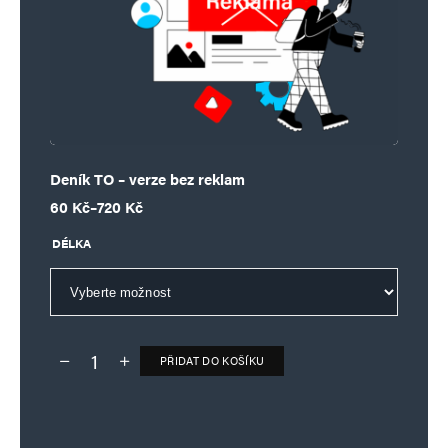
Deník TO – verze bez reklam
Rozpětí cen: 60 Kč až 720 Kč
60
Kč
–
720
Kč
DÉLKA
PŘIDAT DO KOŠÍKU
Deník TO – verze bez reklam množství
Alternative: