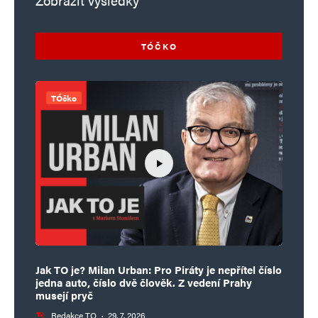
Zobrazit výsledky
TÓČKO
TÓčko
Jak TO je? Milan Urban: Pro Piráty je nepřítel číslo
jedna auto, číslo dvě člověk. Z vedení Prahy
musejí pryč
Redakce TO
·
29. 7. 2026