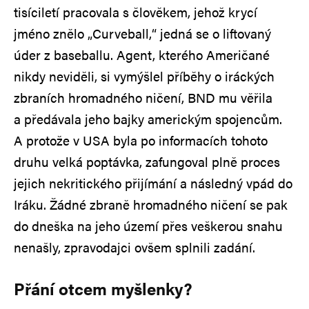
tisíciletí pracovala s člověkem, jehož krycí
jméno znělo „Curveball,“ jedná se o liftovaný
úder z baseballu. Agent, kterého Američané
nikdy neviděli, si vymýšlel příběhy o iráckých
zbraních hromadného ničení, BND mu věřila
a předávala jeho bajky americkým spojencům.
A protože v USA byla po informacích tohoto
druhu velká poptávka, zafungoval plně proces
jejich nekritického přijímání a následný vpád do
Iráku. Žádné zbraně hromadného ničení se pak
do dneška na jeho území přes veškerou snahu
nenašly, zpravodajci ovšem splnili zadání.
Přání otcem myšlenky?