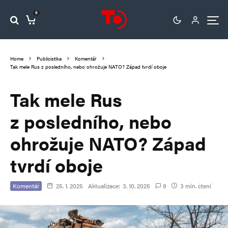
0
Home
Publicistika
Komentář
Tak mele Rus z posledního, nebo ohrožuje NATO? Západ tvrdí oboje
Tak mele Rus
z posledního, nebo
ohrožuje NATO? Západ
tvrdí oboje
Komentář
25. 1. 2025
Aktualizace:
3. 10. 2025
9
3 min. čtení