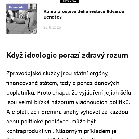
Také čtěte
Komentář
Komu prospívá dehonestace Edvarda
Beneše?
20. 6. 2025
Když ideologie porazí zdravý rozum
Zpravodajské služby jsou státní orgány,
financované státem, tedy z peněz daňových
poplatníků. Proto chápu, že vyjádření jejich šéfů
jsou velmi blízká názorům vládnoucích politiků.
Ale platí, že i přemíra snahy vyhovět za každou
cenu politické poptávce, může být
kontraproduktivní. Názorným příkladem je