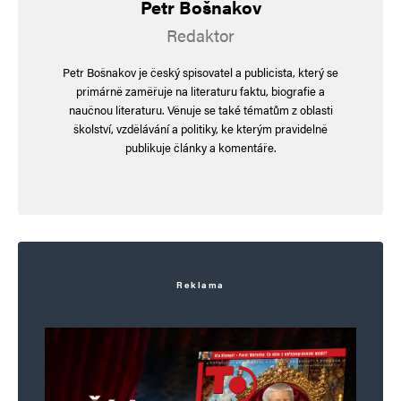
Petr Bošnakov
Redaktor
Jméno
*
Petr Bošnakov je český spisovatel a publicista, který se
primárně zaměřuje na literaturu faktu, biografie a
naučnou literaturu. Věnuje se také tématům z oblasti
školství, vzdělávání a politiky, ke kterým pravidelně
E-mail
*
Webová stránka
publikuje články a komentáře.
Uložit do prohlížeče jméno, e-mail a webovou stránku pro budoucí
komentáře.
Informujte mě o nových komentářích e-mailem.
Reklama
Informujte mě o nových příspěvcích e-mailem.
Alternative: