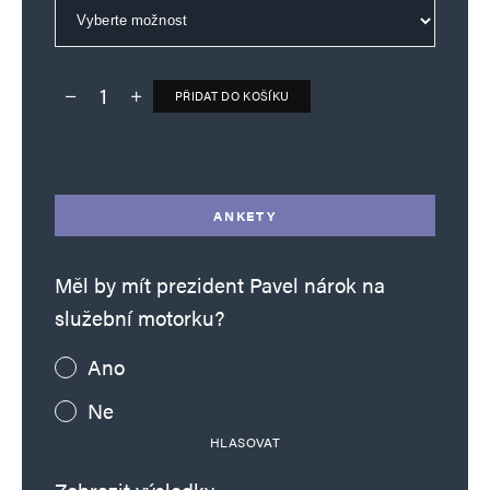
PŘIDAT DO KOŠÍKU
Deník TO – verze bez reklam množství
Alternative:
ANKETY
Měl by mít prezident Pavel nárok na
služební motorku?
Ano
Ne
HLASOVAT