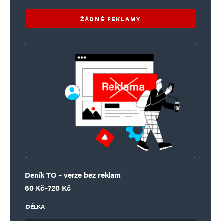
ŽÁDNÉ REKLAMY
Deník TO – verze bez reklam
Rozpětí cen: 60 Kč až 720 Kč
60
Kč
–
720
Kč
DÉLKA