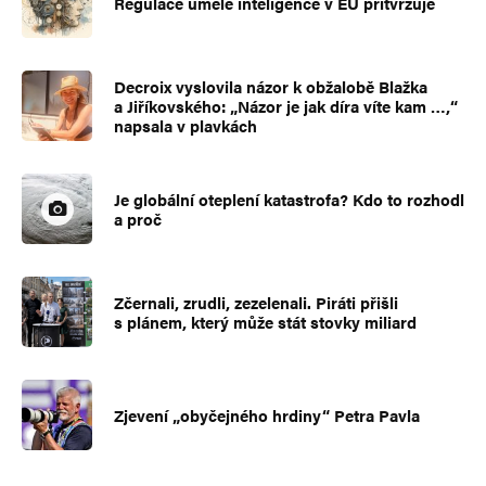
Regulace umělé inteligence v EU přitvrzuje
Decroix vyslovila názor k obžalobě Blažka
a Jiříkovského: „Názor je jak díra víte kam …,“
napsala v plavkách
Je globální oteplení katastrofa? Kdo to rozhodl
a proč
Zčernali, zrudli, zezelenali. Piráti přišli
s plánem, který může stát stovky miliard
Zjevení „obyčejného hrdiny“ Petra Pavla