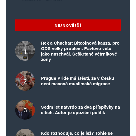
NEJNOVĚJŠÍ
Řek a Chachar: Bitcoinová kauza, pro
ODS velký problém. Pavlovo veto
jako naschvál. Seškrtané větrníkové
zóny
Prague Pride má štěstí, že v Česku
není masová muslimská migrace
Sedm let natvrdo za dva příspěvky na
sítích. Autor je opoziční politik
Kdo rozhoduje, co je lež? Tohle se