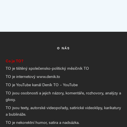
O NÁS
Co je TO?
TO je tištěný společensko-politický měsíčník TO
TO je internetový www.denik.to
TO je YouTube kanál Deník TO – YouTube
TO jsou osobnosti a jejich názory, komentáře, rozhovory, analýzy a
glosy.
TO jsou texty, autorské videopořady, satirické videoklipy, karikatury
a bublináže.
TO je nekorektní humor, satira a nadsázka.