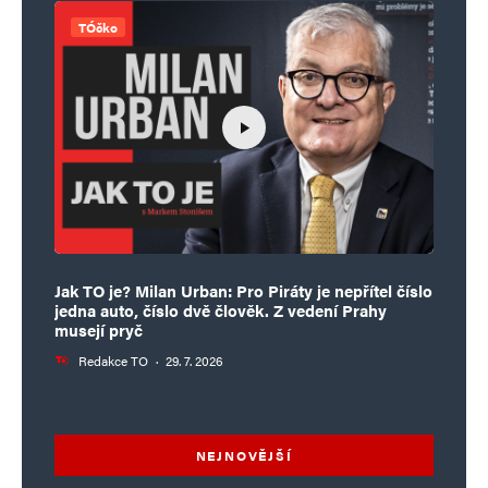
TÓčko
Jak TO je? Milan Urban: Pro Piráty je nepřítel číslo
jedna auto, číslo dvě člověk. Z vedení Prahy
musejí pryč
Redakce TO
·
29. 7. 2026
NEJNOVĚJŠÍ