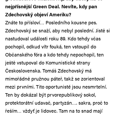
nejpřísnější Green Deal. Nevíte, kdy pan
Zdechovský objeví Ameriku?
Znáte to přísloví… Posledního kousne pes.
Zdechovský se snaží, aby nebyl poslední. Jistě si
nastudoval události roku 89. Kdo tehdy včas
pochopil, odkud vítr fouká, ten vstoupil do
Občanského fóra a kdo tehdy nepochopil, ten
ještě vstupoval do Komunistické strany
Československa. Tomáš Zdechovský má
mimořádně pružnou páteř, takž se zorientoval
mezi prvními. Tito oportunisté jsou nesmrtelní.
Ten by dokázal být prvorepublikový sokol,
protektorátní udavač, partyzán…. sakra, proč to
řeším… vždyť je lidovec. Tam na to snad mají