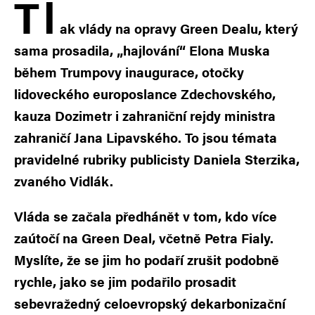
T
l
ak vlády na opravy Green Dealu, který
sama prosadila, „hajlování“ Elona Muska
během Trumpovy inaugurace, otočky
lidoveckého europoslance Zdechovského,
kauza Dozimetr i zahraniční rejdy ministra
zahraničí Jana Lipavského. To jsou témata
pravidelné rubriky publicisty Daniela Sterzika,
zvaného Vidlák.
Vláda se začala předhánět v tom, kdo více
zaútočí na Green Deal, včetně Petra Fialy.
Myslíte, že se jim ho podaří zrušit podobně
rychle, jako se jim podařilo prosadit
sebevražedný celoevropský dekarbonizační