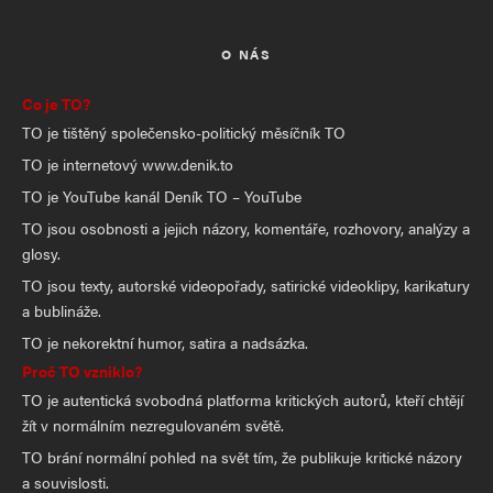
O NÁS
Co je TO?
TO je tištěný společensko-politický měsíčník TO
TO je internetový www.denik.to
TO je YouTube kanál Deník TO – YouTube
TO jsou osobnosti a jejich názory, komentáře, rozhovory, analýzy a
glosy.
TO jsou texty, autorské videopořady, satirické videoklipy, karikatury
a bublináže.
TO je nekorektní humor, satira a nadsázka.
Proč TO vzniklo?
TO je autentická svobodná platforma kritických autorů, kteří chtějí
žít v normálním nezregulovaném světě.
TO brání normální pohled na svět tím, že publikuje kritické názory
a souvislosti.