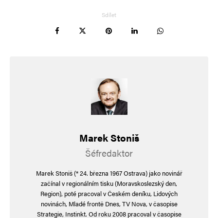
k příměří a uvalení sankcí na dva generály.
Sdílet
vátači mají na rukách krev…
hloubal
Odpovědět
26. 1. 2025 (0:43)
Vídeň: Muž se prohlásil za ženu, aby mohl jít
dřív do důchodu…
Marek Stoniš
https://www.youtube.com/watch?
Šéfredaktor
v=WeJJ9_GtIqg&t=13s
Marek Stoniš (* 24. března 1967 Ostrava) jako novinář
začínal v regionálním tisku (Moravskoslezský den,
Region), poté pracoval v Českém deníku, Lidových
hloubal
Odpovědět
novinách, Mladé frontě Dnes, TV Nova, v časopise
Strategie, Instinkt. Od roku 2008 pracoval v časopise
26. 1. 2025 (0:57)