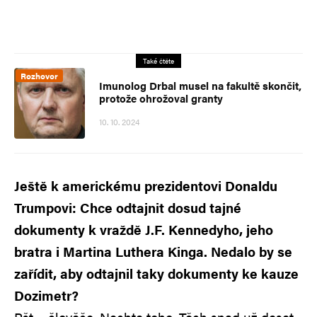
Také čtěte
Rozhovor
Imunolog Drbal musel na fakultě skončit,
protože ohrožoval granty
10. 10. 2024
Ještě k americkému prezidentovi Donaldu
Trumpovi: Chce odtajnit dosud tajné
dokumenty k vraždě J.F. Kennedyho, jeho
bratra i Martina Luthera Kinga. Nedalo by se
zařídit, aby odtajnil taky dokumenty ke kauze
Dozimetr?