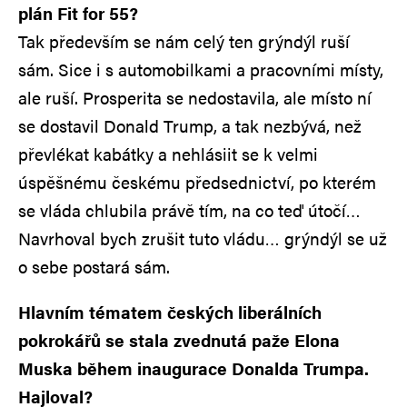
plán Fit for 55?
Tak především se nám celý ten grýndýl ruší
sám. Sice i s automobilkami a pracovními místy,
ale ruší. Prosperita se nedostavila, ale místo ní
se dostavil Donald Trump, a tak nezbývá, než
převlékat kabátky a nehlásiit se k velmi
úspěšnému českému předsednictví, po kterém
se vláda chlubila právě tím, na co teď útočí…
Navrhoval bych zrušit tuto vládu… grýndýl se už
o sebe postará sám.
Hlavním tématem českých liberálních
pokrokářů se stala zvednutá paže Elona
Muska během inaugurace Donalda Trumpa.
Hajloval?