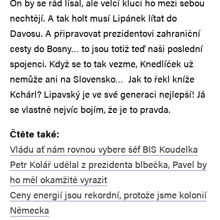
On by se rád lísal, ale velcí kluci ho mezi sebou
nechtějí. A tak holt musí Lipánek lítat do
Davosu. A připravovat prezidentovi zahraniční
cesty do Bosny… to jsou totiž teď naši poslední
spojenci. Když se to tak vezme, Knedlíček už
nemůže ani na Slovensko… Jak to řekl kníže
Kchárl? Lipavský je ve své generaci nejlepší! Já
se vlastně nejvíc bojím, že je to pravda.
Čtěte také:
Vládu ať nám rovnou vybere šéf BIS Koudelka
Petr Kolář udělal z prezidenta blbečka, Pavel by
ho měl okamžitě vyrazit
Ceny energií jsou rekordní, protože jsme kolonií
Německa