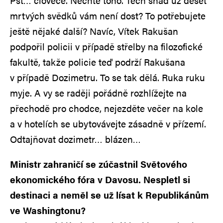
Pšt… člověče. Nechte toho. Těch snad už deset
mrtvých svědků vám není dost? To potřebujete
ještě nějaké další? Navíc, Vítek Rakušan
podpořil policii v případě střelby na filozofické
fakultě, takže policie teď podrží Rakušana
v případě Dozimetru. To se tak dělá. Ruka ruku
myje. A vy se raději pořádně rozhlížejte na
přechodě pro chodce, nejezděte večer na kole
a v hotelích se ubytovávejte zásadně v přízemí.
Odtajňovat dozimetr… blázen…
Ministr zahraničí se zúčastnil Světového
ekonomického fóra v Davosu. Nespletl si
destinaci a neměl se už lísat k Republikánům
ve Washingtonu?