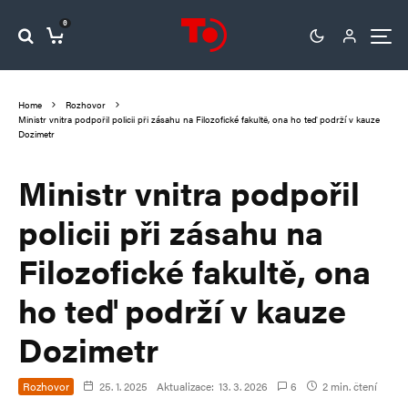
0
Home
Rozhovor
Ministr vnitra podpořil policii při zásahu na Filozofické fakultě, ona ho teď podrží v kauze
Dozimetr
Ministr vnitra podpořil
policii při zásahu na
Filozofické fakultě, ona
ho teď podrží v kauze
Dozimetr
Rozhovor
25. 1. 2025
Aktualizace:
13. 3. 2026
6
2 min. čtení