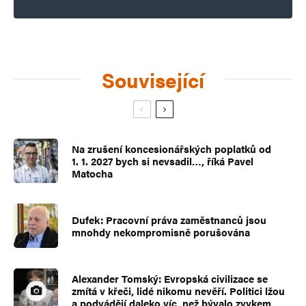
Související
Na zrušení koncesionářských poplatků od
1. 1. 2027 bych si nevsadil…, říká Pavel
Matocha
Dufek: Pracovní práva zaměstnanců jsou
mnohdy nekompromisně porušována
Alexander Tomský: Evropská civilizace se
zmítá v křeči, lidé nikomu nevěří. Politici lžou
a podvádějí daleko víc, než bývalo zvykem