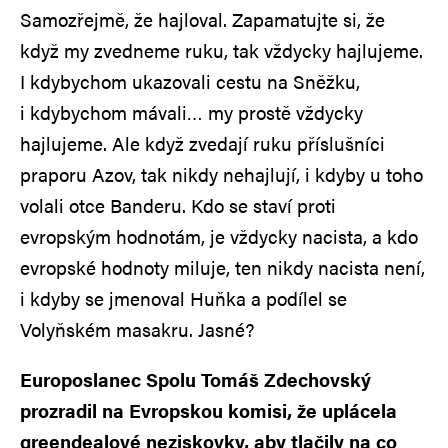
Samozřejmě, že hajloval. Zapamatujte si, že
když my zvedneme ruku, tak vždycky hajlujeme.
I kdybychom ukazovali cestu na Sněžku,
i kdybychom mávali… my prostě vždycky
hajlujeme. Ale když zvedají ruku příslušníci
praporu Azov, tak nikdy nehajlují, i kdyby u toho
volali otce Banderu. Kdo se staví proti
evropským hodnotám, je vždycky nacista, a kdo
evropské hodnoty miluje, ten nikdy nacista není,
i kdyby se jmenoval Huňka a podílel se
Volyňském masakru. Jasné?
Europoslanec Spolu Tomáš Zdechovský
prozradil na Evropskou komisi, že uplácela
greendealové neziskovky, aby tlačily na co