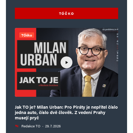
TÓČKO
TÓčko
Jak TO je? Milan Urban: Pro Piráty je nepřítel číslo
jedna auto, číslo dvě člověk. Z vedení Prahy
musejí pryč
Redakce TO
·
29. 7. 2026