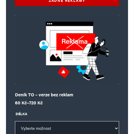
ŽÁDNÉ REKLAMY
Deník TO – verze bez reklam
Rozpětí cen: 60 Kč až 720 Kč
60
Kč
–
720
Kč
DÉLKA