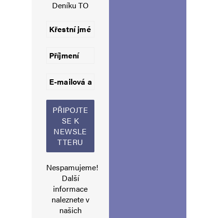
Deníku TO
Uložit do prohlížeče jméno, e-mail a webovou stránku pro budoucí
komentáře.
Informujte mě o nových komentářích e-mailem.
Informujte mě o nových příspěvcích e-mailem.
Alternative:
Nespamujeme!
Další
informace
naleznete v
našich