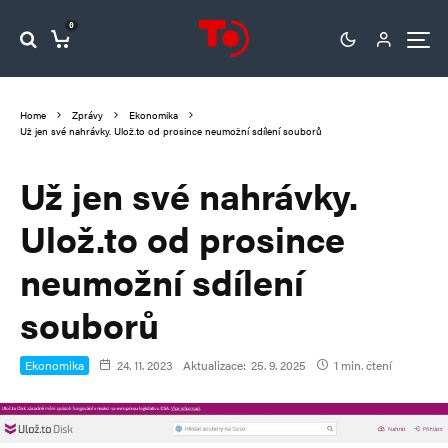
0
Home
Zprávy
Ekonomika
Už jen své nahrávky. Ulož.to od prosince neumožní sdílení souborů
Už jen své nahrávky.
Ulož.to od prosince
neumožní sdílení
souborů
Ekonomika
24. 11. 2023
Aktualizace:
25. 9. 2025
1 min. čtení