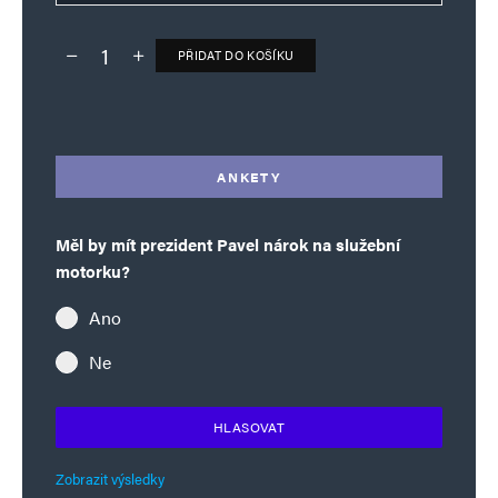
PŘIDAT DO KOŠÍKU
Deník TO – verze bez reklam množství
Alternative:
ANKETY
Měl by mít prezident Pavel nárok na služební
motorku?
Ano
Ne
HLASOVAT
Zobrazit výsledky