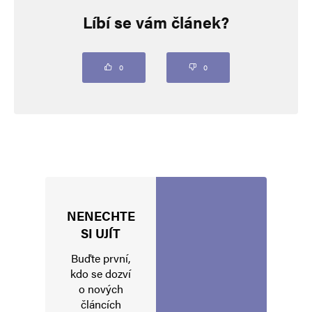
Líbí se vám článek?
Vaše e-mailová adresa nebude zveřejněna.
Vyžadované informace jsou
označeny
*
Komentář
*
0
0
NENECHTE
Jméno
*
SI UJÍT
Buďte první,
kdo se dozví
o nových
E-mail
*
Webová stránka
článcích