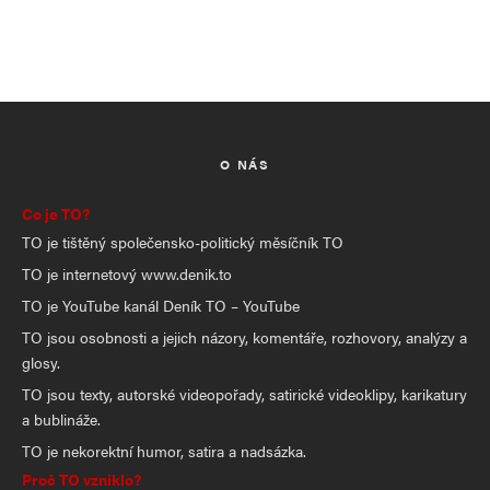
O NÁS
Co je TO?
TO je tištěný společensko-politický měsíčník TO
TO je internetový www.denik.to
TO je YouTube kanál Deník TO – YouTube
TO jsou osobnosti a jejich názory, komentáře, rozhovory, analýzy a
glosy.
TO jsou texty, autorské videopořady, satirické videoklipy, karikatury
a bublináže.
TO je nekorektní humor, satira a nadsázka.
Proč TO vzniklo?