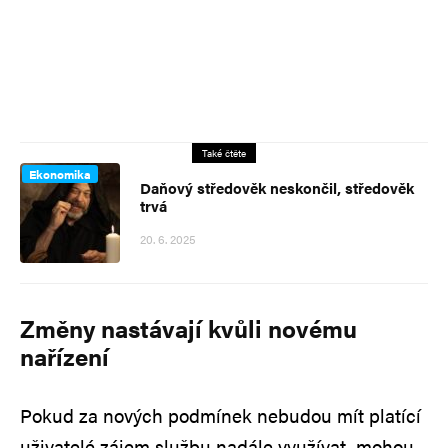
Také čtěte
Ekonomika
Daňový středověk neskončil, středověk
trvá
20. 6. 2025
Změny nastávají kvůli novému
nařízení
Pokud za nových podmínek nebudou mít platící
uživatelé zájem službu nadále využívat, mohou