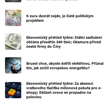
K euru dozrát nejde, je čistě politickým
projektem
Ekonomický přehled týdne: Státní zadlužení
občana přesáhlo 340 tisíc; Okamura přivezl
české firmy do Číny
Brusel chce, abyste šetřili elektřinou. Přiznal
tím, jak zničil evropskou energetiku?
Ekonomický přehled týdne: Za absenci
vratkového tlačítka milionová pokuta pro e-
shopy; Sklizeň ovoce se propadne na
polovinu