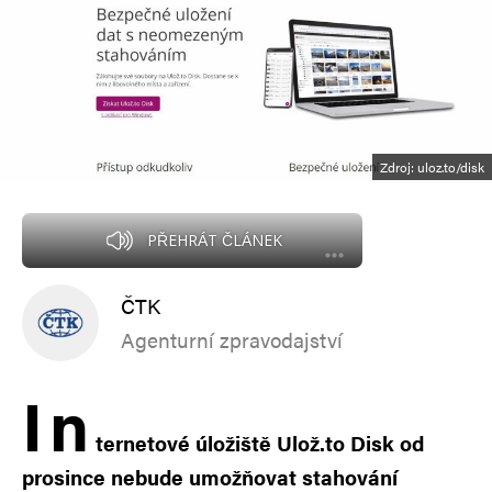
Zdroj: uloz.to/disk
PŘEHRÁT ČLÁNEK
ČTK
Agenturní zpravodajství
I
n
ternetové úložiště Ulož.to Disk od
prosince nebude umožňovat stahování