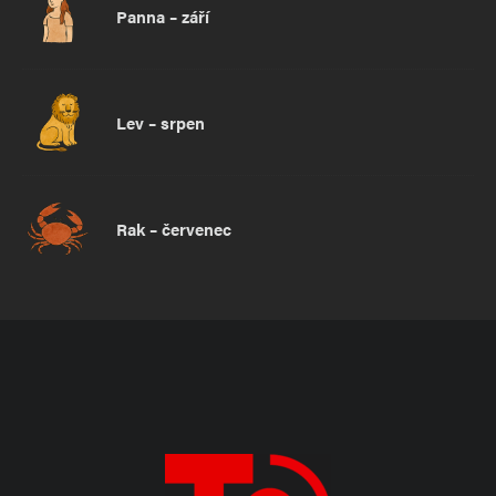
Panna – září
Lev – srpen
Rak – červenec