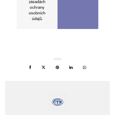
zásadách
ochrany
osobních
údajů
.
Sdílet