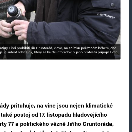
ratury Libri prohibiti Jiří Gruntorád, vlevo, na snímku pořízeném během jeho
ší disident John Bok, který se ke Gruntorádovi v jeho protestu připojil. Foto:
dy přituhuje, na vině jsou nejen klimatické
také postoj od 17. listopadu hladovějícího
ty 77 a politického vězně Jiřího Gruntoráda,