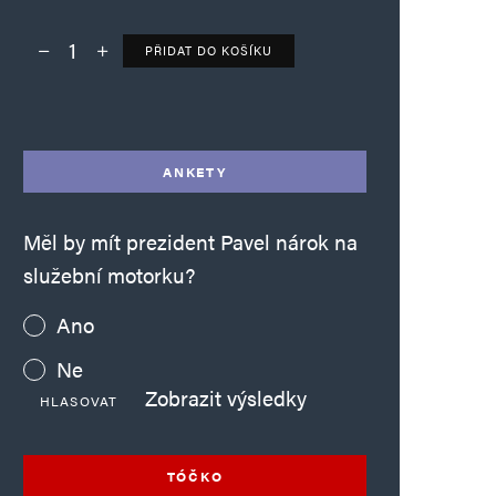
PŘIDAT DO KOŠÍKU
Deník TO – verze bez reklam množství
Alternative:
ANKETY
Měl by mít prezident Pavel nárok na
služební motorku?
Ano
Ne
Zobrazit výsledky
HLASOVAT
TÓČKO