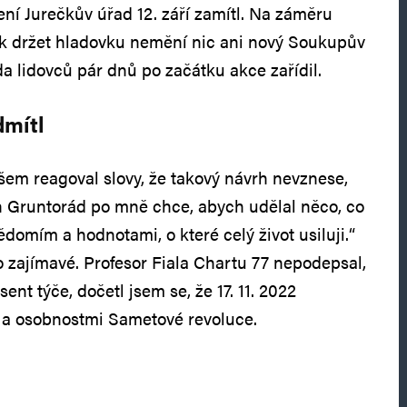
ní Jurečkův úřad 12. září zamítl. Na záměru
ok držet hladovku nemění nic ani nový Soukupův
a lidovců pár dnů po začátku akce zařídil.
dmítl
em reagoval slovy, že takový návrh nevznese,
an Gruntorád po mně chce, abych udělal něco, co
domím a hodnotami, o které celý život usiluji.“
o zajímavé. Profesor Fiala Chartu 77 nepodepsal,
ent týče, dočetl jsem se, že 17. 11. 2022
 a osobnostmi Sametové revoluce.