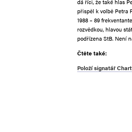
dá říci, že také hlas 
přispěl k volbě Petra 
1988 – 89 frekventant
rozvědkou, hlavou st
podřízena StB. Není 
Čtěte také:
Položí signatář Chart