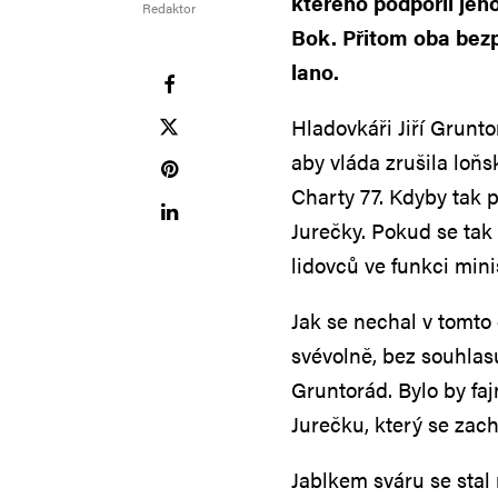
kterého podpořil jeh
Redaktor
Bok. Přitom oba bez
lano.
Hladovkáři Jiří Grunto
aby vláda zrušila loňs
Charty 77. Kdyby tak 
Jurečky. Pokud se tak
lidovců ve funkci mini
Jak se nechal v tomto 
svévolně, bez souhlas
Gruntorád. Bylo by faj
Jurečku, který se zac
Jablkem sváru se stal