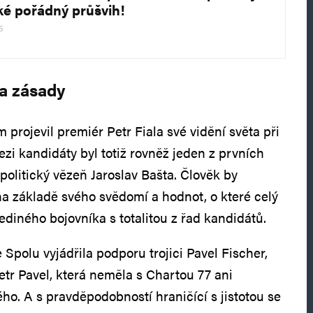
aké pořádný průšvih!
25
a zásady
 projevil premiér Petr Fiala své vidění světa při
zi kandidáty byl totiž rovněž jeden z prvních
politický vězeň Jaroslav Bašta. Člověk by
na základě svého svědomí a hodnot, o které celý
 jediného bojovníka s totalitou z řad kandidátů.
e Spolu vyjádřila podporu trojici Pavel Fischer,
r Pavel, která neměla s Chartou 77 ani
ho. A s pravděpodobností hraničící s jistotou se