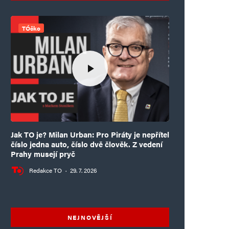
TÓčko
Jak TO je? Milan Urban: Pro Piráty je nepřítel
číslo jedna auto, číslo dvě člověk. Z vedení
Prahy musejí pryč
Redakce TO
·
29. 7. 2026
NEJNOVĚJŠÍ