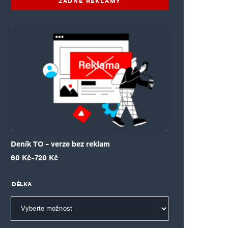
ŽÁDNÉ REKLAMY
Deník TO – verze bez reklam
Rozpětí cen: 60 Kč až 720 Kč
60
Kč
–
720
Kč
DÉLKA