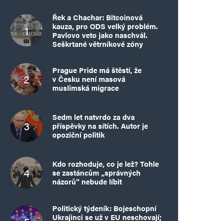
Řek a Chachar: Bitcoinová
kauza, pro ODS velký problém.
Pavlovo veto jako naschvál.
Seškrtané větrníkové zóny
Prague Pride má štěstí, že
v Česku není masová
muslimská migrace
Sedm let natvrdo za dva
příspěvky na sítích. Autor je
opoziční politik
Kdo rozhoduje, co je lež? Tohle
se zastáncům „správných
názorů“ nebude líbit
Politický týdeník: Bojeschopní
Ukrajinci se už v EU neschovají;