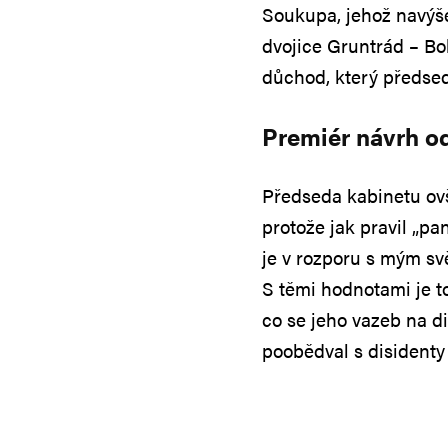
Soukupa, jehož navýše
dvojice Gruntrád – B
důchod, který předsed
Premiér návrh o
Předseda kabinetu ovš
protože jak pravil „p
je v rozporu s mým svě
S těmi hodnotami je t
co se jeho vazeb na dis
poobědval s disidenty