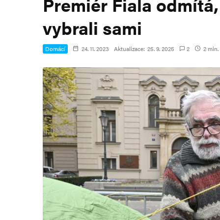
Premiér Fiala odmítá, 
vybrali sami
Domácí
24. 11. 2023
Aktualizace:
25. 9. 2025
2
2 min. 