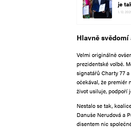
je t
1. 12. 20
Hlavně svědomí 
Velmi originálně ovšem
prezidentské volbě. Me
signatářů Charty 77 a 
očekával, že premiér 
život usiluje, podpoří
Nestalo se tak, koalic
Danuše Nerudová a Pet
disentem nic společné