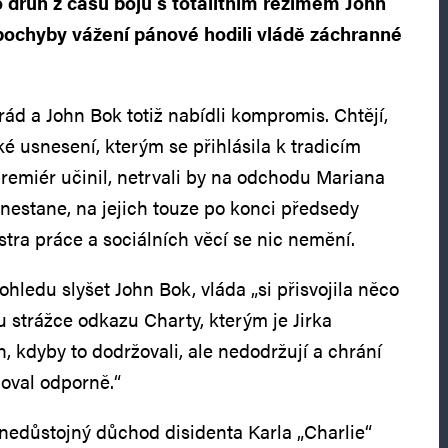
o druh z časů bojů s totalitním režimem John
pochyby vážení pánové hodili vládě záchranné
rád a John Bok totiž nabídli kompromis. Chtějí,
ké usnesení, kterým se přihlásila k tradicím
premiér učinil, netrvali by na odchodu Mariana
 nestane, na jejich touze po konci předsedy
stra práce a sociálních věcí se nic nemění.
ohledu slyšet John Bok, vláda „si přisvojila něco
u strážce odkazu Charty, kterým je Jirka
n, kdyby to dodržovali, ale nedodržují a chrání
hoval odporně.“
 nedůstojný důchod disidenta Karla „Charlie“