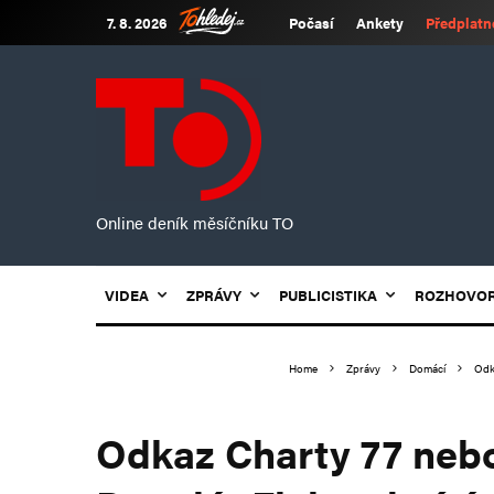
7. 8. 2026
Počasí
Ankety
Předplatn
Online deník měsíčníku TO
VIDEA
ZPRÁVY
PUBLICISTIKA
ROZHOVO
Home
Zprávy
Domácí
Odka
Odkaz Charty 77 neb