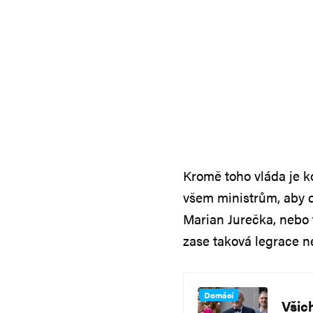
Kromě toho vláda je ko
všem ministrům, aby d
Marian Jurečka, nebo 
zase taková legrace 
Domácí
Všic