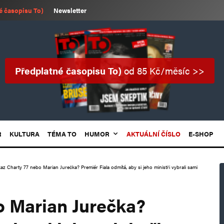
é časopisu To)
Newsletter
Předplatné časopisu To)
od 85 Kč/měsíc >>
R
KULTURA
TÉMA TO
HUMOR
AKTUÁLNÍ ČÍSLO
E-SHOP
z Charty 77 nebo Marian Jurečka? Premiér Fiala odmítá, aby si jeho ministři vybrali sami
o Marian Jurečka?