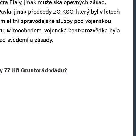
Petra Fialy, jinak muže skálopevných zásad,
Pavla, jinak předsedy ZO KSČ, který byl v letech
em elitní zpravodajské služby pod vojenskou
átu. Mimochodem, vojenská kontrarozvědka byla
nad svědomí a zásady.
y 77 Jiří Gruntorád vládu?