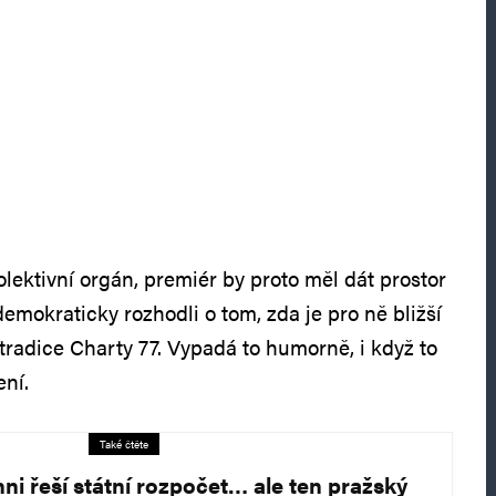
lektivní orgán, premiér by proto měl dát prostor
emokraticky rozhodli o tom, zda je pro ně bližší
tradice Charty 77. Vypadá to humorně, i když to
není.
Také čtěte
hni řeší státní rozpočet… ale ten pražský