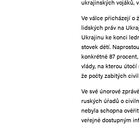
ukrajinských vojáků, 
Ve válce přicházejí o 
lidských práv na Ukr
Ukrajinu ke konci ledn
stovek dětí. Naprostou
konkrétně 87 procent,
vlády, na kterou úto
že počty zabitých civil
Ve své únorové zprávě
ruských úřadů o civi
nebyla schopna ověři
veřejně dostupným in