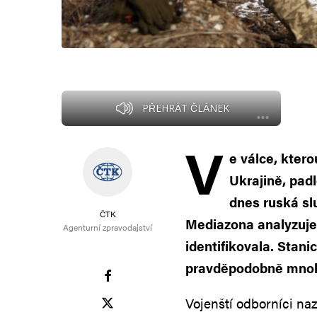
PŘEHRÁT ČLÁNEK
V
e válce, ktero
Ukrajině, pad
dnes ruská sl
ČTK
Mediazona analyzuje
Agenturní zpravodajství
identifikovala. Stani
pravděpodobně mnohem
Vojenští odborníci na