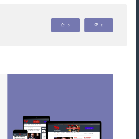
Odpovědět
0
2
et. Komandýr Zelebuben říkal, že rusáků padlo
00. Ale jak známo vše coje od BBC co se týká
ou označeny
*