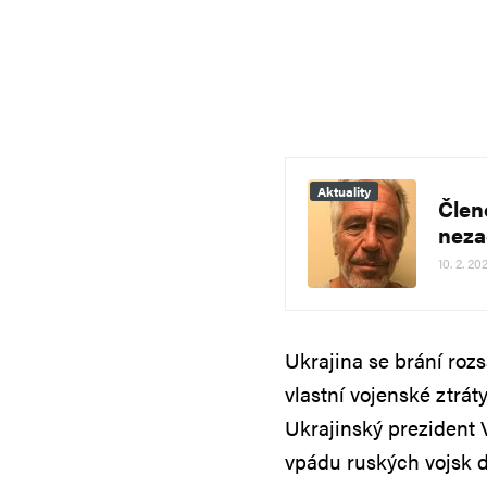
Aktuality
Člen
neza
10. 2. 20
Ukrajina se brání rozs
vlastní vojenské ztráty
Ukrajinský prezident 
vpádu ruských vojsk 