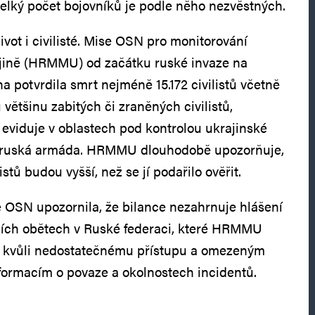
velký počet bojovníků je podle něho nezvěstných.
život i civilisté. Mise OSN pro monitorování
ajině (HRMMU) od začátku ruské invaze na
a potvrdila smrt nejméně 15.172 civilistů včetně
 většinu zabitých či zraněných civilistů,
 eviduje v oblastech pod kontrolou ukrajinské
čí ruská armáda. HRMMU dlouhodobě upozorňuje,
istů budou vyšší, než se jí podařilo ověřit.
 OSN upozornila, že bilance nezahrnuje hlášení
lních obětech v Ruské federaci, které HRMMU
t kvůli nedostatečnému přístupu a omezeným
formacím o povaze a okolnostech incidentů.