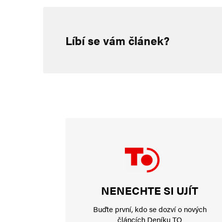
MilanG
20. 3. 2026 (20:09)
Líbí se vám článek?
Tohle je samozřejmě špatný poč
už přes 750000 a ukrajinců 135
politiky je lež.
Napsat komentář
Vaše e-mailová adresa nebude zveřejněna.
Vyžadované informace js
Komentář
*
NENECHTE SI UJÍT
Buďte první, kdo se dozví o nových
článcích Deníku TO