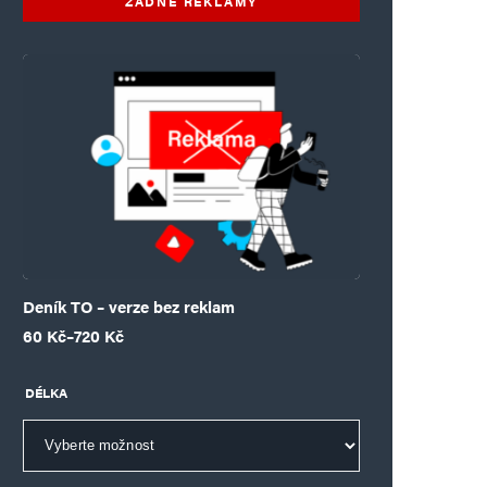
ŽÁDNÉ REKLAMY
Deník TO – verze bez reklam
Rozpětí cen: 60 Kč až 720 Kč
60
Kč
–
720
Kč
DÉLKA