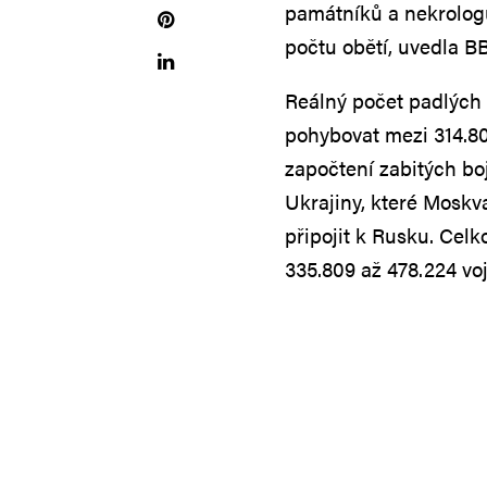
památníků a nekrolog
počtu obětí, uvedla B
Reálný počet padlých 
pohybovat mezi 314.809
započtení zabitých bo
Ukrajiny, které Moskv
připojit k Rusku. Cel
335.809 až 478.224 vo