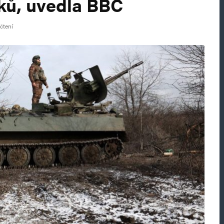
ků, uvedla BBC
 čtení