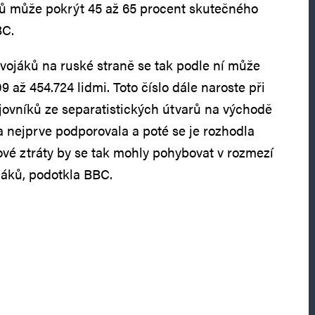
ů může pokrýt 45 až 65 procent skutečného
BC.
vojáků na ruské straně se tak podle ní může
 až 454.724 lidmi. Toto číslo dále naroste při
jovníků ze separatistických útvarů na východě
a nejprve podporovala a poté se je rozhodla
kové ztráty by se tak mohly pohybovat v rozmezí
jáků, podotkla BBC.