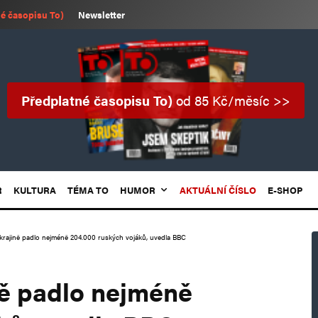
é časopisu To)
Newsletter
Předplatné časopisu To)
od 85 Kč/měsíc >>
R
KULTURA
TÉMA TO
HUMOR
AKTUÁLNÍ ČÍSLO
E-SHOP
Ukrajině padlo nejméně 204.000 ruských vojáků, uvedla BBC
ně padlo nejméně