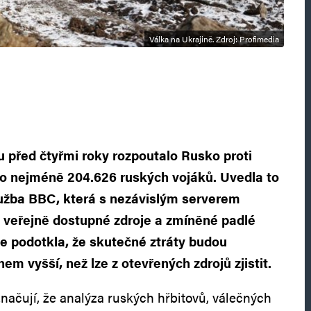
Válka na Ukrajině. Zdroj: Profimedia
u před čtyřmi roky rozpoutalo Rusko proti
lo nejméně 204.626 ruských vojáků. Uvedla to
užba BBC, která s nezávislým serverem
 veřejně dostupné zdroje a zmíněné padlé
ce podotkla, že skutečné ztráty budou
 vyšší, než lze z otevřených zdrojů zjistit.
značují, že analýza ruských hřbitovů, válečných