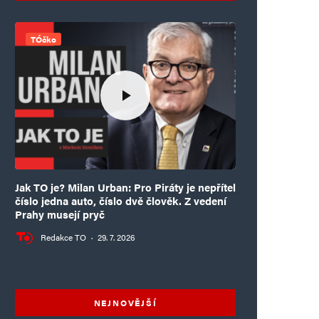
TÓčko
Jak TO je? Milan Urban: Pro Piráty je nepřítel
číslo jedna auto, číslo dvě člověk. Z vedení
Prahy musejí pryč
Redakce TO
·
29. 7. 2026
NEJNOVĚJŠÍ