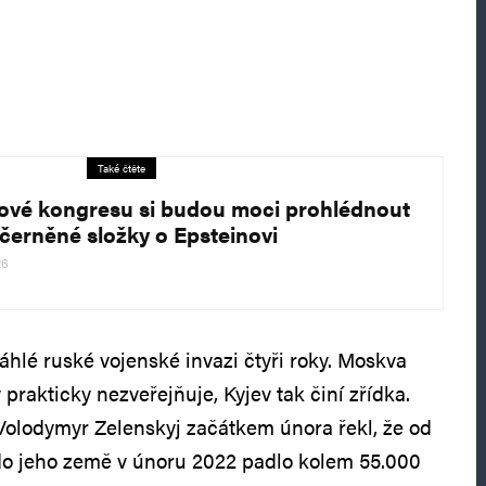
Také čtěte
ové kongresu si budou moci prohlédnout
černěné složky o Epsteinovi
26
áhlé ruské vojenské invazi čtyři roky. Moskva
 prakticky nezveřejňuje, Kyjev tak činí zřídka.
Volodymyr Zelenskyj začátkem února řekl, že od
do jeho země v únoru 2022 padlo kolem 55.000