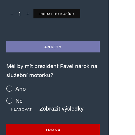
PŘIDAT DO KOŠÍKU
Deník TO – verze bez reklam množství
Alternative:
ANKETY
Měl by mít prezident Pavel nárok na
služební motorku?
Ano
Ne
Zobrazit výsledky
HLASOVAT
TÓČKO