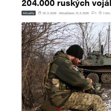
204.000 ruských vojá
Aktuality
20. 3. 2026
Aktualizace:
21. 3. 2026
1
1 min.