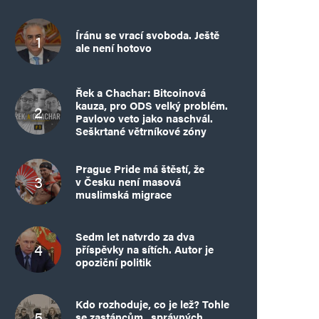
Íránu se vrací svoboda. Ještě
ale není hotovo
Řek a Chachar: Bitcoinová
kauza, pro ODS velký problém.
Pavlovo veto jako naschvál.
Seškrtané větrníkové zóny
Prague Pride má štěstí, že
v Česku není masová
muslimská migrace
Sedm let natvrdo za dva
příspěvky na sítích. Autor je
opoziční politik
Kdo rozhoduje, co je lež? Tohle
se zastáncům „správných