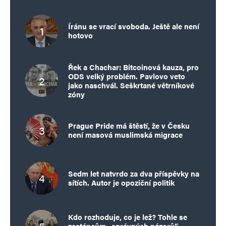
Íránu se vrací svoboda. Ještě ale není
hotovo
Řek a Chachar: Bitcoinová kauza, pro
ODS velký problém. Pavlovo veto
jako naschvál. Seškrtané větrníkové
zóny
Prague Pride má štěstí, že v Česku
není masová muslimská migrace
Sedm let natvrdo za dva příspěvky na
sítích. Autor je opoziční politik
Kdo rozhoduje, co je lež? Tohle se
zastáncům „správných názorů“