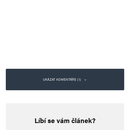
UKÁZAT KOMENTÁŘE (1)
darny
Odpovědět
3. 4. 2026 (14:06)
Líbí se vám článek?