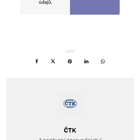
údajů
.
Informujte mě o nových komentářích e-mailem.
Informujte mě o nových příspěvcích e-mailem.
Alternative:
Sdílet
ČTK
Agenturní zpravodajství