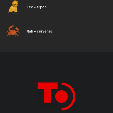
Lev – srpen
Rak – červenec