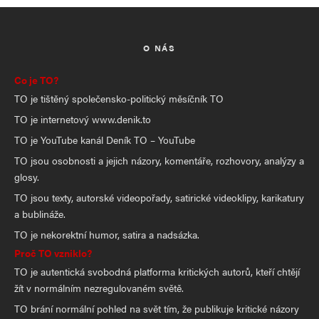
O NÁS
Co je TO?
TO je tištěný společensko-politický měsíčník TO
TO je internetový www.denik.to
TO je YouTube kanál Deník TO – YouTube
TO jsou osobnosti a jejich názory, komentáře, rozhovory, analýzy a
glosy.
TO jsou texty, autorské videopořady, satirické videoklipy, karikatury
a bublináže.
TO je nekorektní humor, satira a nadsázka.
Proč TO vzniklo?
TO je autentická svobodná platforma kritických autorů, kteří chtějí
žít v normálním nezregulovaném světě.
TO brání normální pohled na svět tím, že publikuje kritické názory