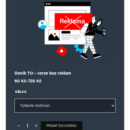
Deník TO – verze bez reklam
Rozpětí cen: 60 Kč až 720 Kč
60
Kč
–
720
Kč
DÉLKA
PŘIDAT DO KOŠÍKU
Deník TO – verze bez reklam množství