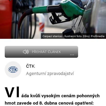
Čerpací stanice - ilustrační foto. Zdroj: Profimedia
PŘEHRÁT ČLÁNEK
ČTK
Agenturní zpravodajství
V
l
áda kvůli vysokým cenám pohonných
hmot zavede od 8. dubna cenová opatření: