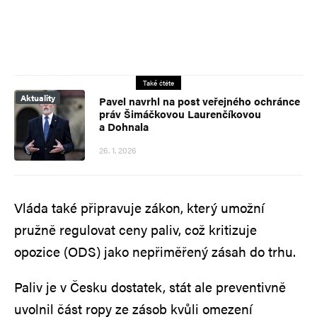
Také čtěte
Aktuality
Pavel navrhl na post veřejného ochránce
práv Šimáčkovou Laurenčíkovou
a Dohnala
26. 1. 2026
Vláda také připravuje zákon, který umožní
pružně regulovat ceny paliv, což kritizuje
opozice (ODS) jako nepřiměřený zásah do trhu.
Paliv je v Česku dostatek, stát ale preventivně
uvolnil část ropy ze zásob kvůli omezení