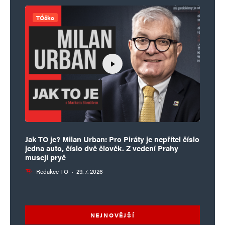
TÓčko
Jak TO je? Milan Urban: Pro Piráty je nepřítel číslo
jedna auto, číslo dvě člověk. Z vedení Prahy
musejí pryč
Redakce TO
·
29. 7. 2026
NEJNOVĚJŠÍ