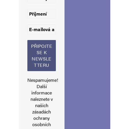
Jméno
*
Nespamujeme!
Další
E-mail
*
Webová stránka
informace
naleznete v
našich
zásadách
Uložit do prohlížeče jméno, e-mail a webovou stránku pro budoucí
ochrany
komentáře.
osobních