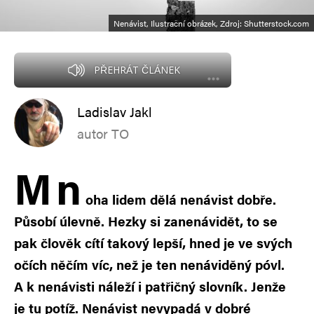
Nenávist, Ilustrační obrázek, Zdroj: Shutterstock.com
PŘEHRÁT ČLÁNEK
Ladislav Jakl
autor TO
M
n
oha lidem dělá nenávist dobře.
Působí úlevně. Hezky si zanenávidět, to se
pak člověk cítí takový lepší, hned je ve svých
očích něčím víc, než je ten nenáviděný póvl.
A k nenávisti náleží i patřičný slovník. Jenže
je tu potíž. Nenávist nevypadá v dobré