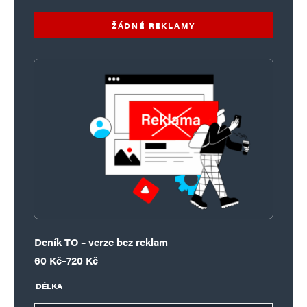
ŽÁDNÉ REKLAMY
Deník TO – verze bez reklam
Rozpětí cen: 60 Kč až 720 Kč
60
Kč
–
720
Kč
DÉLKA