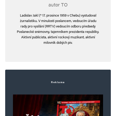
autor TO
Informujte mě o nových komentářích e-mailem.
Ladislav Jakl (* 17. prosince 1959 v Chebu) vystudoval
žurnalistiku. V minulosti poslancem, vedoucím úřadu
Informujte mě o nových příspěvcích e-mailem.
rady pro vysílání (RRTV) vedoucím odboru předsedy
Alternative:
Poslanecké sněmovny, tajemníkem prezidenta republiky.
Aktivní publicista, aktivní rockový muzikant, aktivní
milovník dobých piv.
Reklama