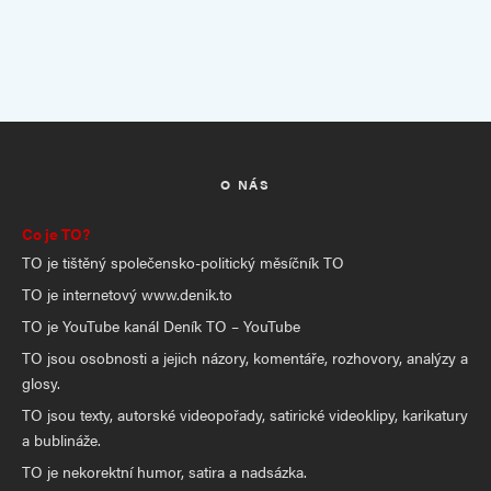
O NÁS
Co je TO?
TO je tištěný společensko-politický měsíčník TO
TO je internetový www.denik.to
TO je YouTube kanál Deník TO – YouTube
TO jsou osobnosti a jejich názory, komentáře, rozhovory, analýzy a
glosy.
TO jsou texty, autorské videopořady, satirické videoklipy, karikatury
a bublináže.
TO je nekorektní humor, satira a nadsázka.