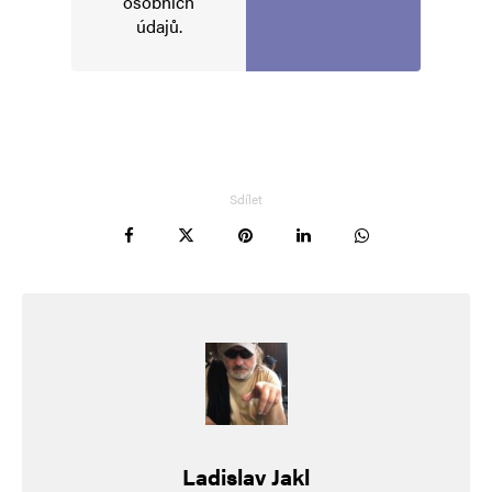
osobních
Komentář
*
údajů
.
Sdílet
Jméno
*
E-mail
*
Webová stránka
Uložit do prohlížeče jméno, e-mail a webovou stránku pro budoucí
komentáře.
Ladislav Jakl