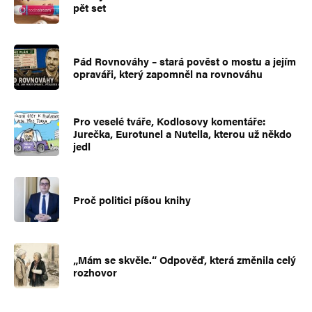
pět set
Pád Rovnováhy – stará pověst o mostu a jejím
opraváři, který zapomněl na rovnováhu
Pro veselé tváře, Kodlosovy komentáře:
Jurečka, Eurotunel a Nutella, kterou už někdo
jedl
Proč politici píšou knihy
„Mám se skvěle.“ Odpověď, která změnila celý
rozhovor