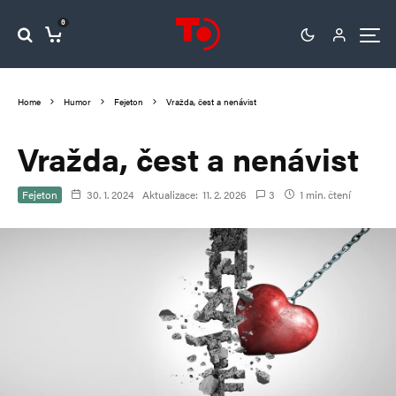
0
Home
Humor
Fejeton
Vražda, čest a nenávist
Vražda, čest a nenávist
Fejeton
30. 1. 2024
Aktualizace:
11. 2. 2026
3
1 min. čtení