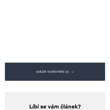
UKÁZAT KOMENTÁŘE (3)
Vladislav Malý 31+3
Odpovědět
31. 1. 2024 (9:31)
Líbí se vám článek?