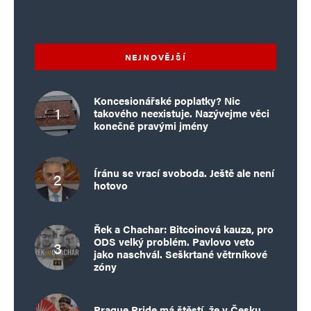
NEJNOVĚJŠÍ
Koncesionářské poplatky? Nic
takového neexistuje. Nazývejme věci
konečně pravými jmény
Íránu se vrací svoboda. Ještě ale není
hotovo
Řek a Chachar: Bitcoinová kauza, pro
ODS velký problém. Pavlovo veto
jako naschvál. Seškrtané větrníkové
zóny
Prague Pride má štěstí, že v Česku