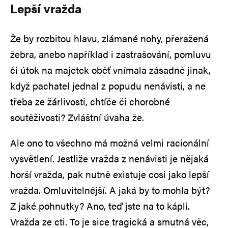
Lepší vražda
Že by rozbitou hlavu, zlámané nohy, přeražená
žebra, anebo například i zastrašování, pomluvu
či útok na majetek oběť vnímala zásadně jinak,
když pachatel jednal z popudu nenávisti, a ne
třeba ze žárlivosti, chtíče či chorobné
soutěživosti? Zvláštní úvaha že.
Ale ono to všechno má možná velmi racionální
vysvětlení. Jestliže vražda z nenávisti je nějaká
horší vražda, pak nutně existuje cosi jako lepší
vražda. Omluvitelnější. A jaká by to mohla být?
Z jaké pohnutky? Ano, teď jste na to kápli.
Vražda ze cti. To je sice tragická a smutná věc,