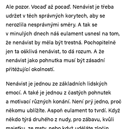
Ale pozor. Vocaď až pocaď. Nenávist je třeba
udržet v těch správných korytech, aby se
nerozlila nesprávnými směry. A tak se
v minulých dnech náš eulament usnesl na tom,
že nenávist by měla být trestná. Pochopitelně
jen ta ošklivá nenávist, to dá rozum. A že
nenávist jako pohnutka musí být zásadní
přitěžující okolností.
Nenávist je jednou ze základních lidských
emocí. A také je jednou z častých pohnutek
a motivací různých konání. Není prý jedno, proč
někomu ublížíte. Aspoň eulament to tvrdí. Když
někdo týrá druhého z nudy, pro zábavu, kvůli
majetku, ze msty, nebo když uděláte zločin