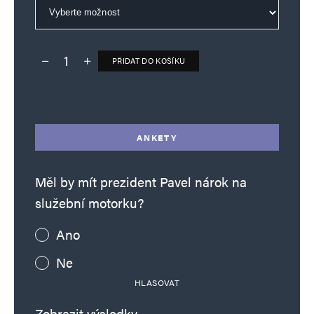
PŘIDAT DO KOŠÍKU
Deník TO – verze bez reklam množství
Alternative:
ANKETY
Měl by mít prezident Pavel nárok na
služební motorku?
Ano
Ne
HLASOVAT
Zobrazit výsledky