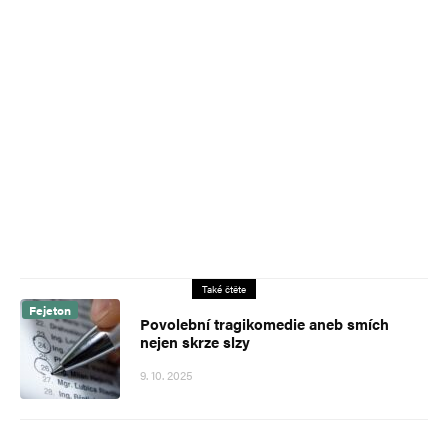
Také čtěte
Fejeton
Povolební tragikomedie aneb smích
nejen skrze slzy
9. 10. 2025