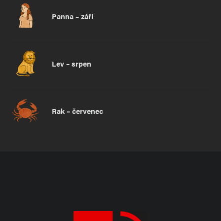
Panna – září
Lev – srpen
Rak – červenec