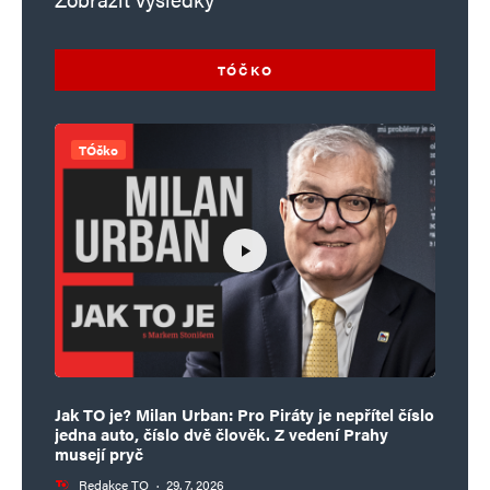
TÓČKO
TÓčko
Jak TO je? Milan Urban: Pro Piráty je nepřítel číslo
jedna auto, číslo dvě člověk. Z vedení Prahy
musejí pryč
Redakce TO
·
29. 7. 2026