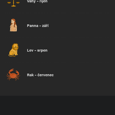
Váhy – říjen
Panna – září
Lev – srpen
Rak – červenec