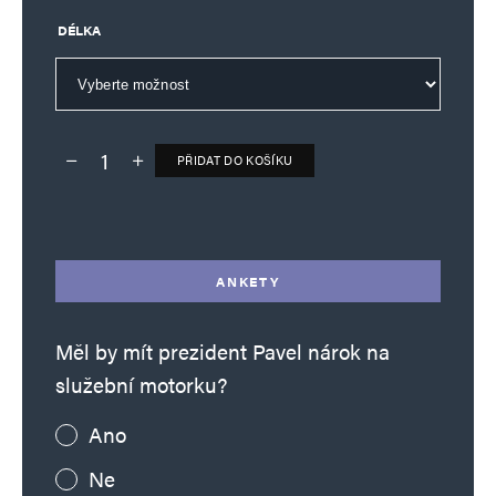
DÉLKA
PŘIDAT DO KOŠÍKU
Deník TO – verze bez reklam množství
Alternative:
ANKETY
Měl by mít prezident Pavel nárok na
služební motorku?
Ano
Ne