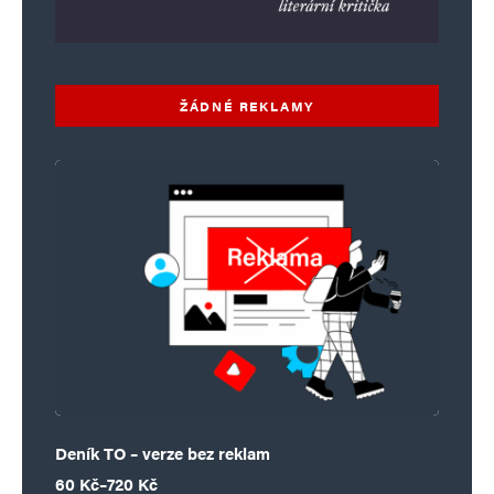
ŽÁDNÉ REKLAMY
Deník TO – verze bez reklam
Rozpětí cen: 60 Kč až 720 Kč
60
Kč
–
720
Kč