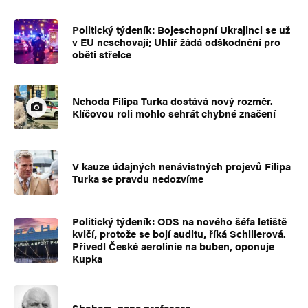
Politický týdeník: Bojeschopní Ukrajinci se už
v EU neschovají; Uhlíř žádá odškodnění pro
oběti střelce
Nehoda Filipa Turka dostává nový rozměr.
Klíčovou roli mohlo sehrát chybné značení
V kauze údajných nenávistných projevů Filipa
Turka se pravdu nedozvíme
Politický týdeník: ODS na nového šéfa letiště
kvičí, protože se bojí auditu, říká Schillerová.
Přivedl České aerolinie na buben, oponuje
Kupka
Sbohem, pane profesore