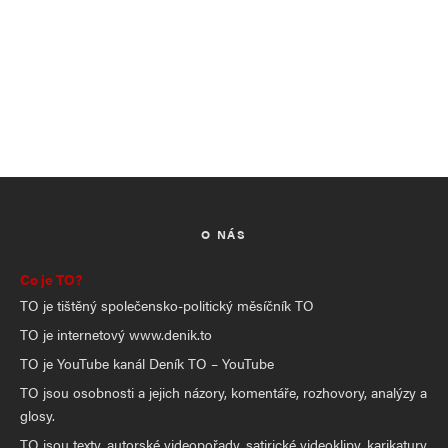
O NÁS
Co je TO?
TO je tištěný společensko-politický měsíčník TO
TO je internetový www.denik.to
TO je YouTube kanál Deník TO – YouTube
TO jsou osobnosti a jejich názory, komentáře, rozhovory, analýzy a
glosy.
TO jsou texty, autorské videopořady, satirické videoklipy, karikatury