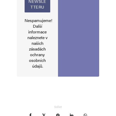
Nespamujeme!
Další
informace
Jméno
*
naleznete v
našich
zásadách
ochrany
E-mail
*
Webová stránka
osobních
údajů
.
Uložit do prohlížeče jméno, e-mail a webovou stránku pro budoucí
komentáře.
Informujte mě o nových komentářích e-mailem.
Sdílet
Informujte mě o nových příspěvcích e-mailem.