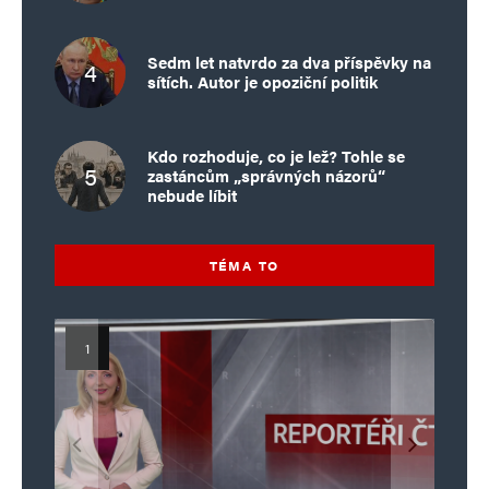
Sedm let natvrdo za dva příspěvky na
sítích. Autor je opoziční politik
Kdo rozhoduje, co je lež? Tohle se
zastáncům „správných názorů“
nebude líbit
TÉMA TO
Islamistický teror v EU, 6. díl:
Mýty o Václavu Klausovi:
Vymíráme a politici lžou:
Islamistický teror v EU, 5. díl:
Brutální poprava 85letého
Pivo, jazz, hádky, loajalita
porodnost nezachrání
katolického kněze Jacquese
Pim Fortuyn: Muž, který se
Krvavé oslavy pádu Bastily
dotace, byty ani zkrácené
i humor. Jakl boří legendy