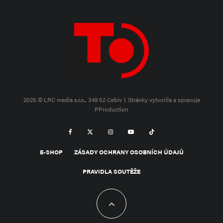
2025 © LRC media s.r.o., 349 52 Cebiv 1.
Stránky vytvořila a spravuje
PProduction
E-SHOP
ZÁSADY OCHRANY OSOBNÍCH ÚDAJŮ
PRAVIDLA SOUTĚŽE