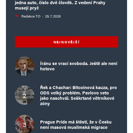
jedna auto, číslo dvě člověk. Z vedení Prahy
musejí pryč
Redakce TO
·
29. 7. 2026
NEJNOVĚJŠÍ
Íránu se vrací svoboda. Ještě ale není
hotovo
Řek a Chachar: Bitcoinová kauza, pro
ODS velký problém. Pavlovo veto
jako naschvál. Seškrtané větrníkové
zóny
Prague Pride má štěstí, že v Česku
není masová muslimská migrace