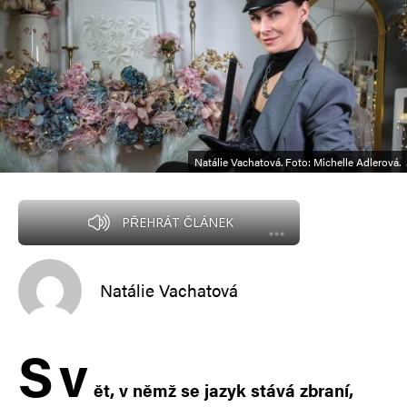
Natálie Vachatová. Foto: Michelle Adlerová.
PŘEHRÁT ČLÁNEK
Natálie Vachatová
S
v
ět, v němž se jazyk stává zbraní,