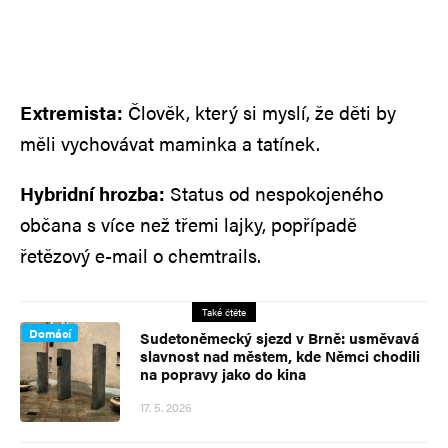
Extremista:
Člověk, který si myslí, že děti by
měli vychovávat maminka a tatínek.
Hybridní hrozba:
Status od nespokojeného
občana s více než třemi lajky, popřípadě
řetězový e-mail o chemtrails.
Také čtěte
Domácí
Sudetoněmecký sjezd v Brně: usměvavá
slavnost nad městem, kde Němci chodili
na popravy jako do kina
17. 5. 2026