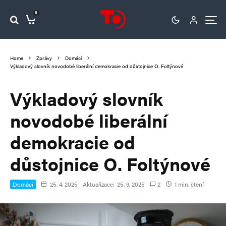
0
Home
Zprávy
Domácí
Výkladový slovník novodobé liberální demokracie od důstojnice O. Foltýnové
Výkladový slovník
novodobé liberální
demokracie od
důstojnice O. Foltýnové
Domácí
25. 4. 2025
Aktualizace:
25. 9. 2025
2
1 min. čtení