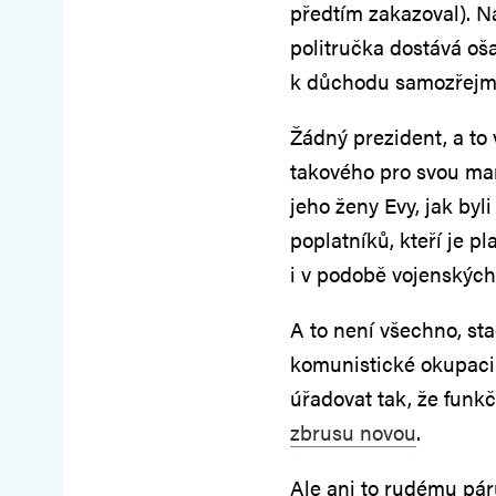
předtím zakazoval). N
politručka dostává oš
k důchodu samozřejmě
Žádný prezident, a to
takového pro svou ma
jeho ženy Evy, jak byli
poplatníků, kteří je pl
i v podobě vojenských 
A to není všechno, stač
komunistické okupaci
úřadovat tak, že funk
zbrusu novou
.
Ale ani to rudému pár