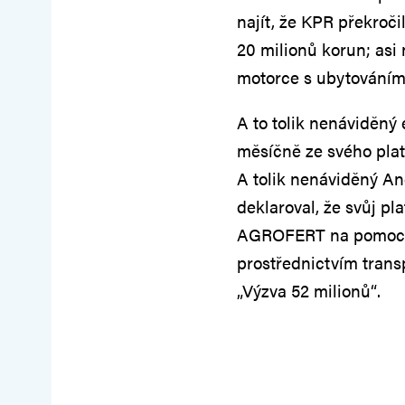
najít, že KPR překroči
20 milionů korun; asi
motorce s ubytováním
A to tolik nenáviděný
měsíčně ze svého plat
A tolik nenáviděný An
deklaroval, že svůj pl
AGROFERT na pomoc ro
prostřednictvím trans
„Výzva 52 milionů“.