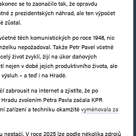
akonec se to zaonačilo tak, že opravdu
atné z prezidentských náhrad, ale ten výpočet
 zůstal.
 včetně těch komunistických po roce 1948, nic
nželku nepožadoval. Takže Petr Pavel včetně
 celý život zvyklí, žijí na úkor daňových
atí nejen v době jejich produktivního života, ale
výsluh – a teď i na Hradě.
í zabrousit na internet a zjistíte, že po
 Hradu zvolením Petra Pavla začala KPR
ční zařízení a techniku okamžitě
vyměňovala za
u nestačí. V roce 2025 lze podle několika zdrojů