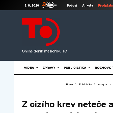
8. 8. 2026
Počasí
Ankety
Předplatn
Online deník měsíčníku TO
VIDEA
ZPRÁVY
PUBLICISTIKA
ROZHOVO
Home
Publicistika
Analýza
Z cizího krev neteče 