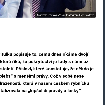
Manželé Pavlovi. Zdroj: Instagram Evy Pavlové
v titulku popisuje to, čemu dnes říkáme dvojí
 které říká, že pokrytectví je tady s námi už
taletí. Přísloví, které konstatuje, že někdo je
 „plebs“ s menšími právy. Což v sobě nese
dřazenosti, která v našem českém rybníčku
talizovala na „lepšolidi pravdy a lásky“
.