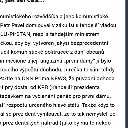
munistického rozvědčíka a jeho komunistické
Petr Pavel domlouval v zákulisí s tehdejší vládou
U-PirSTAN, resp. s tehdejším ministrem
ečkou, aby byl vytvořen jakýsi bezprecedentní
aručil komunistické politručce z daní občanů
run měsíčně a její angažmá „první dámy“ jí bylo
doucího výpočtu důchodu. Jurečka to sám tehdy
 Partie na CNN Prima NEWS, že původní dohoda
ort prý dostal od KPR (Kancelář prezidenta
ožadavkem na vyčlenění peněz pro první dámu,
stí rozpočtu určeného hlavě státu. Takže když to
al se prezident vymlouvat, že to tak nemyslel, že
ch prezidentských náhrad (jako by mu to někdo