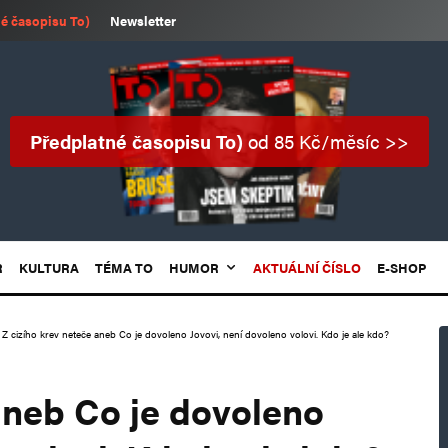
é časopisu To)
Newsletter
Předplatné časopisu To)
od 85 Kč/měsíc >>
R
KULTURA
TÉMA TO
HUMOR
AKTUÁLNÍ ČÍSLO
E-SHOP
Z cizího krev neteče aneb Co je dovoleno Jovovi, není dovoleno volovi. Kdo je ale kdo?
aneb Co je dovoleno