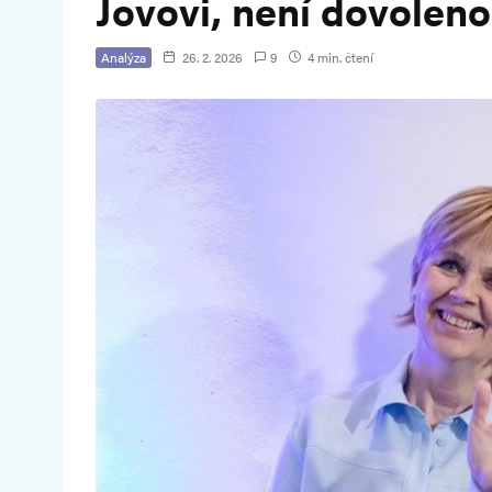
Jovovi, není dovoleno
Analýza
26. 2. 2026
9
4 min. čtení