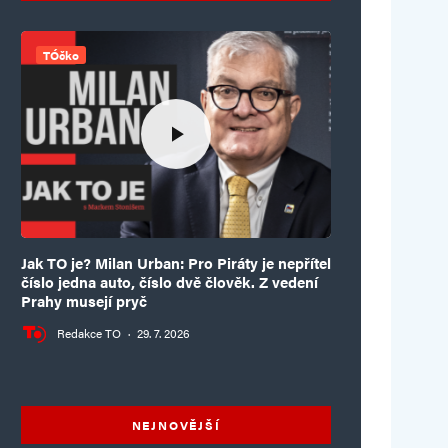
TÓčko
Jak TO je? Milan Urban: Pro Piráty je nepřítel
číslo jedna auto, číslo dvě člověk. Z vedení
Prahy musejí pryč
Redakce TO
·
29. 7. 2026
NEJNOVĚJŠÍ