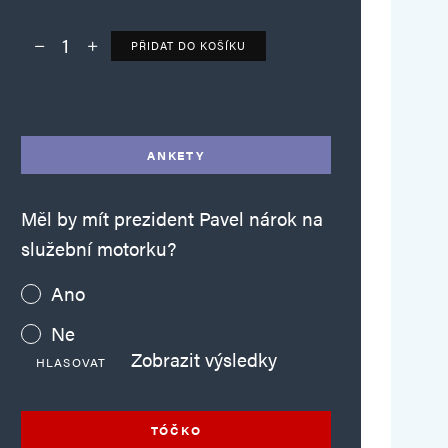
PŘIDAT DO KOŠÍKU
Deník TO – verze bez reklam množství
Alternative:
ANKETY
Měl by mít prezident Pavel nárok na
služební motorku?
Ano
Ne
Zobrazit výsledky
HLASOVAT
TÓČKO