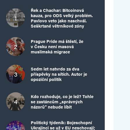
Řek a Chachar: Bitcoinová
kauza, pro ODS velký problém.
Pavlovo veto jako naschvál.
Seškrtané větrníkové zóny
Prague Pride má štěstí, že
v Česku není masová
muslimská migrace
Sedm let natvrdo za dva
příspěvky na sítích. Autor je
opoziční politik
Kdo rozhoduje, co je lež? Tohle
se zastáncům „správných
názorů“ nebude líbit
Politický týdeník: Bojeschopní
Ukrajinci se už v EU neschovají;