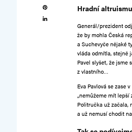
Hradní altruismu
Generál/prezident odj
že by mohla Česká re
a Suchevyče nějaké ty
vláda odmítla, stejně 
Pavel slyšet, že jsme
z vlastního…
Eva Pavlová se zase v
„nemůžeme mít lepší z
Politručka už začala,
a už nemusí chodit na
Tak se podívejme