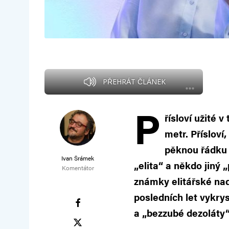
PŘEHRÁT ČLÁNEK
P
řísloví užité 
metr. Přísloví,
pěknou řádku s
Ivan Šrámek
„elita“ a někdo jiný
Komentátor
známky elitářské na
posledních let vykrys
a „bezzubé dezoláty“