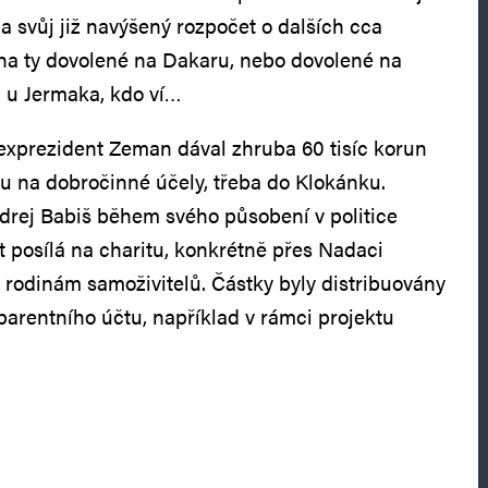
la svůj již navýšený rozpočet o dalších cca
 na ty dovolené na Dakaru, nebo dovolené na
 u Jermaka, kdo ví…
 exprezident Zeman dával zhruba 60 tisíc korun
u na dobročinné účely, třeba do Klokánku.
drej Babiš během svého působení v politice
at posílá na charitu, konkrétně přes Nadaci
dinám samoživitelů. Částky byly distribuovány
parentního účtu, například v rámci projektu