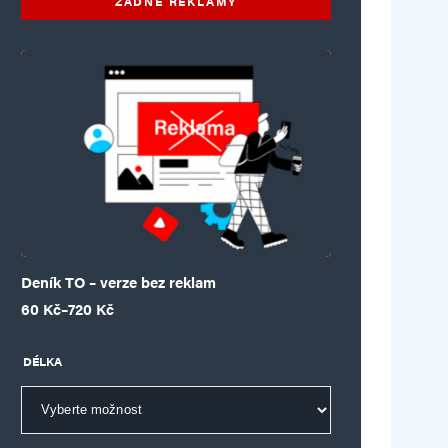
ŽÁDNÉ REKLAMY
Deník TO – verze bez reklam
Rozpětí cen: 60 Kč až 720 Kč
60
Kč
–
720
Kč
DÉLKA