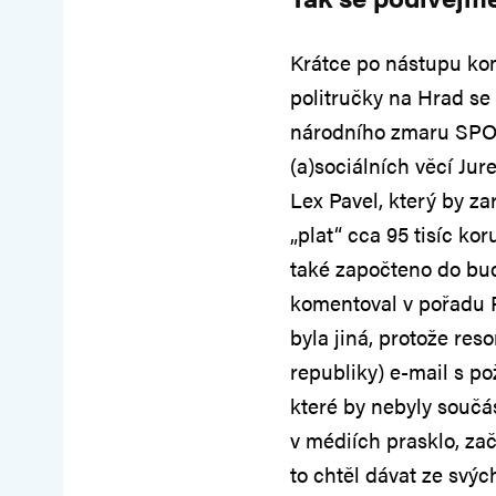
Krátce po nástupu ko
politručky na Hrad se 
národního zmaru SPOL
(a)sociálních věcí Jur
Lex Pavel, který by z
„plat“ cca 95 tisíc ko
také započteno do bu
komentoval v pořadu
byla jiná, protože res
republiky) e-mail s p
které by nebyly součá
v médiích prasklo, zač
to chtěl dávat ze svý