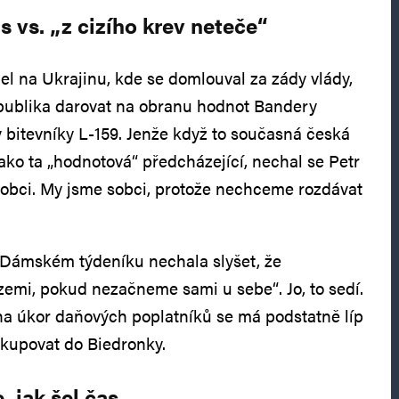
s vs. „z cizího krev neteče“
el na Ukrajinu, kde se domlouval za zády vlády,
publika darovat na obranu hodnot Bandery
 bitevníky L-159. Jenže když to současná česká
jako ta „hodnotová“ předcházející, nechal se Petr
 sobci. My jsme sobci, protože nechceme rozdávat
 Dámském týdeníku nechala slyšet, že
emi, pokud nezačneme sami u sebe“. Jo, to sedí.
 na úkor daňových poplatníků se má podstatně líp
kupovat do Biedronky.
, jak šel čas…