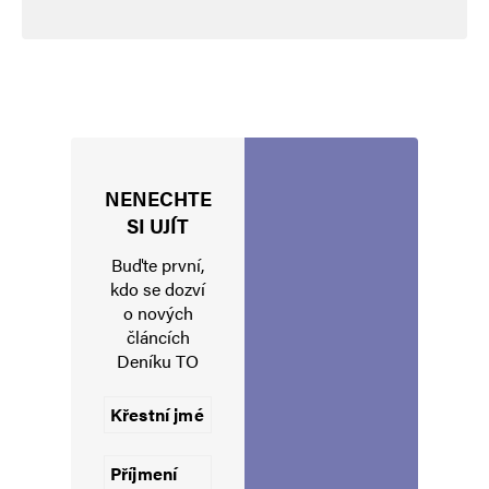
NENECHTE
Jméno
*
SI UJÍT
Buďte první,
kdo se dozví
o nových
E-mail
*
Webová stránka
článcích
Deníku TO
Uložit do prohlížeče jméno, e-mail a webovou stránku pro budoucí
komentáře.
Informujte mě o nových komentářích e-mailem.