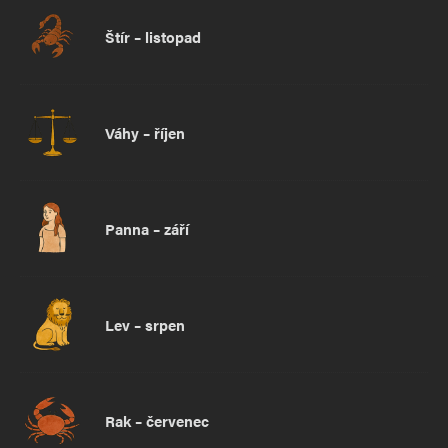
Štír – listopad
Váhy – říjen
Panna – září
Lev – srpen
Rak – červenec