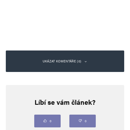
UKÁZAT KOMENTÁŘE (0)
Napsat komentář
Líbí se vám článek?
Vaše e-mailová adresa nebude zveřejněna.
Vyžadované informace jsou
označeny
*
Komentář
*
0
0