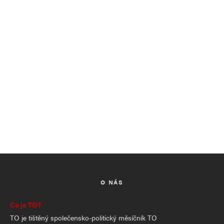
O NÁS
Co je TO?
TO je tištěný společensko-politický měsíčník TO