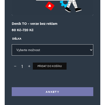
Deník TO – verze bez reklam
Rozpětí cen: 60 Kč až 720 Kč
60
Kč
–
720
Kč
DÉLKA
PŘIDAT DO KOŠÍKU
Deník TO – verze bez reklam množství
Alternative:
ANKETY