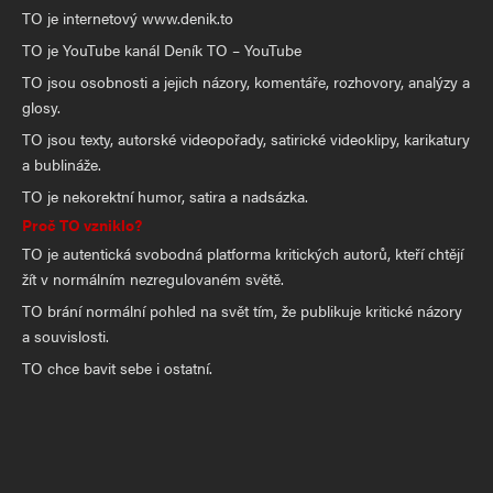
TO je internetový www.denik.to
TO je YouTube kanál Deník TO – YouTube
TO jsou osobnosti a jejich názory, komentáře, rozhovory, analýzy a
glosy.
TO jsou texty, autorské videopořady, satirické videoklipy, karikatury
a bublináže.
TO je nekorektní humor, satira a nadsázka.
Proč TO vzniklo?
TO je autentická svobodná platforma kritických autorů, kteří chtějí
žít v normálním nezregulovaném světě.
TO brání normální pohled na svět tím, že publikuje kritické názory
a souvislosti.
TO chce bavit sebe i ostatní.