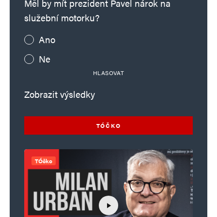
Měl by mít prezident Pavel nárok na
služební motorku?
Ano
Ne
HLASOVAT
Zobrazit výsledky
TÓČKO
TÓčko