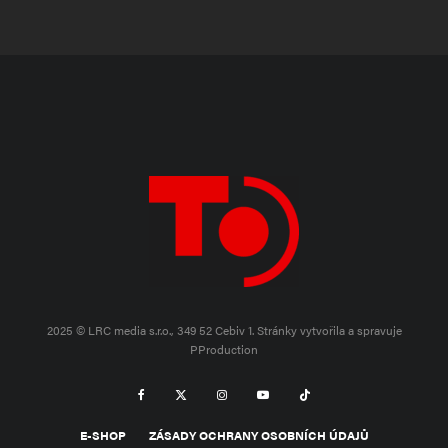
2025 © LRC media s.r.o., 349 52 Cebiv 1.
Stránky vytvořila a spravuje
PProduction
E-SHOP
ZÁSADY OCHRANY OSOBNÍCH ÚDAJŮ