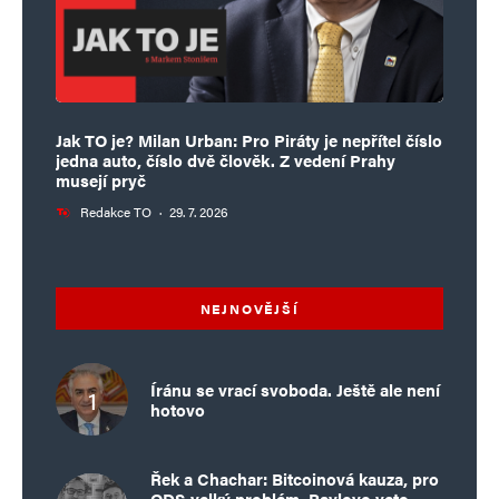
Jak TO je? Milan Urban: Pro Piráty je nepřítel číslo
jedna auto, číslo dvě člověk. Z vedení Prahy
musejí pryč
Redakce TO
·
29. 7. 2026
NEJNOVĚJŠÍ
Íránu se vrací svoboda. Ještě ale není
hotovo
Řek a Chachar: Bitcoinová kauza, pro
ODS velký problém. Pavlovo veto