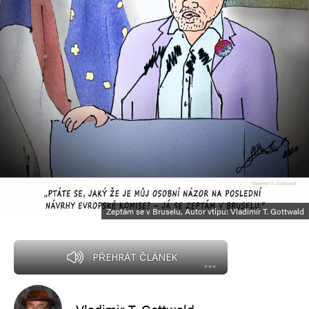
Zeptám se v Bruselu, Autor vtipu: Vladimír T. Gottwald
PŘEHRÁT ČLÁNEK