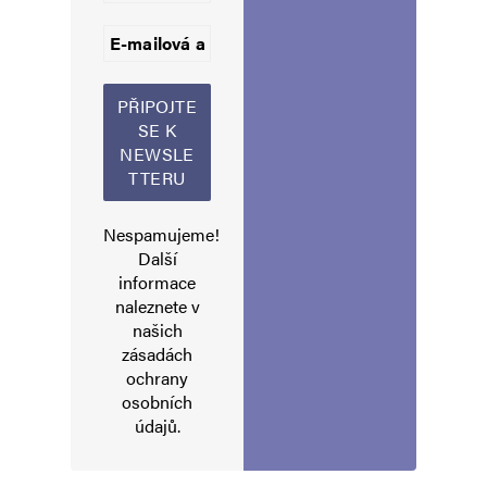
Informujte mě o nových příspěvcích e-mailem.
Alternative:
Nespamujeme!
Další
informace
naleznete v
našich
zásadách
ochrany
osobních
údajů
.