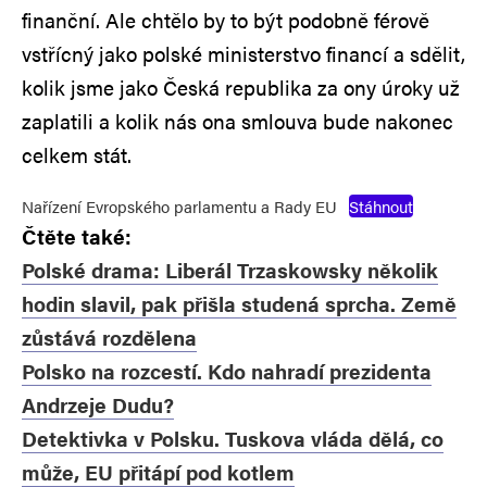
finanční. Ale chtělo by to být podobně férově
vstřícný jako polské ministerstvo financí a sdělit,
kolik jsme jako Česká republika za ony úroky už
zaplatili a kolik nás ona smlouva bude nakonec
celkem stát.
Nařízení Evropského parlamentu a Rady EU
Stáhnout
Čtěte také:
Polské drama: Liberál Trzaskowsky několik
hodin slavil, pak přišla studená sprcha. Země
zůstává rozdělena
Polsko na rozcestí. Kdo nahradí prezidenta
Andrzeje Dudu?
Detektivka v Polsku. Tuskova vláda dělá, co
může, EU přitápí pod kotlem