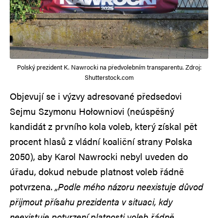
Polský prezident K. Nawrocki na předvolebním transparentu. Zdroj:
Shutterstock.com
Objevují se i výzvy adresované předsedovi
Sejmu Szymonu Hołowniovi (neúspěšný
kandidát z prvního kola voleb, který získal pět
procent hlasů z vládní koaliční strany Polska
2050), aby Karol Nawrocki nebyl uveden do
úřadu, dokud nebude platnost voleb řádně
potvrzena.
„Podle mého názoru neexistuje důvod
přijmout přísahu prezidenta v situaci, kdy
neexistuje potvrzení platnosti voleb řádně