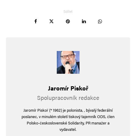
Informujte mě o nových komentářích e-mailem.
Sdílet
Informujte mě o nových příspěvcích e-mailem.
Alternative:
Jaromír Piskoř
Spolupracovník redakce
Jaromír Piskoř (* 1962) je polonista, , bývalý federální
poslanec, v minulém století tiskový tajemník ODS, člen
Polsko-československé Solidarity, PR manažer a
vydavatel.