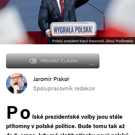
Polský prezident Karol Nawrocki. Zdroj: Profimedia
PŘEHRÁT ČLÁNEK
Jaromír Piskoř
Spolupracovník redakce
P
o
lské prezidentské volby jsou stále
přítomny v polské politice. Bude tomu tak až