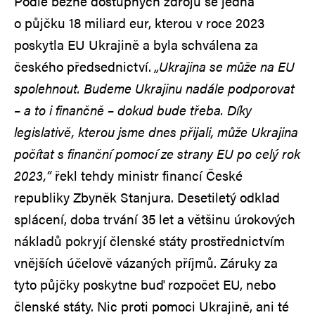
Podle běžně dostupných zdrojů se jedná
o půjčku 18 miliard eur, kterou v roce 2023
poskytla EU Ukrajině a byla schválena za
českého předsednictví.
„Ukrajina se může na EU
spolehnout. Budeme Ukrajinu nadále podporovat
– a to i finančně – dokud bude třeba. Díky
legislativě, kterou jsme dnes přijali, může Ukrajina
počítat s finanční pomocí ze strany EU po celý rok
2023,“
řekl tehdy ministr financí České
republiky Zbyněk Stanjura. Desetiletý odklad
splácení, doba trvání 35 let a většinu úrokových
nákladů pokryjí členské státy prostřednictvím
vnějších účelově vázaných příjmů. Záruky za
tyto půjčky poskytne buď rozpočet EU, nebo
členské státy. Nic proti pomoci Ukrajině, ani té