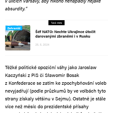
v ulicích Varšavy, aby nikoho nenapadly nějaké
absurdity.“
Také čtěte
Zahraničí
Šéf NATO: Nechte Ukrajince útočit
darovanými zbraněmi i v Rusku
25. 5. 2024
Těžké politické opoziční váhy jako Jaroslaw
Kaczyński z PiS či Sławomir Bosak
z Konfederace se zatím ke zpochybňování voleb
nevyjadřují (podle průzkumů by ve volbách tyto
strany získaly většinu v Sejmu). Ostatně je stále
více než měsíc do prezidentské přísahy