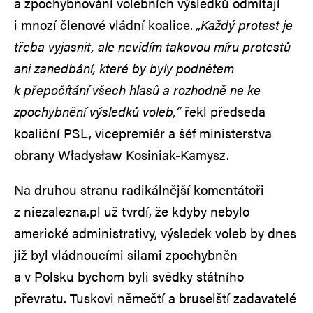
a zpochybňování volebních výsledků odmítají
i mnozí členové vládní koalice.
„Každý protest je
třeba vyjasnit, ale nevidím takovou míru protestů
ani zanedbání, které by byly podnětem
k přepočítání všech hlasů a rozhodně ne ke
zpochybnění výsledků voleb,“
řekl předseda
koaliční PSL, vicepremiér a šéf ministerstva
obrany Władysław Kosiniak-Kamysz.
Na druhou stranu radikálnější komentátoři
z niezalezna.pl už tvrdí, že kdyby nebylo
americké administrativy, výsledek voleb by dnes
již byl vládnoucími silami zpochybněn
a v Polsku bychom byli svědky státního
převratu. Tuskovi němečtí a bruselští zadavatelé