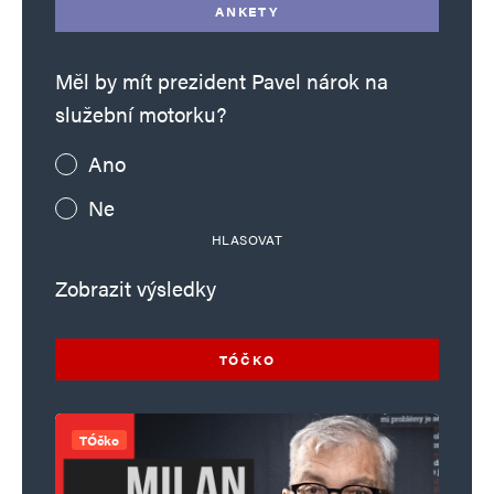
ANKETY
Měl by mít prezident Pavel nárok na
služební motorku?
Ano
Ne
HLASOVAT
Zobrazit výsledky
TÓČKO
TÓčko