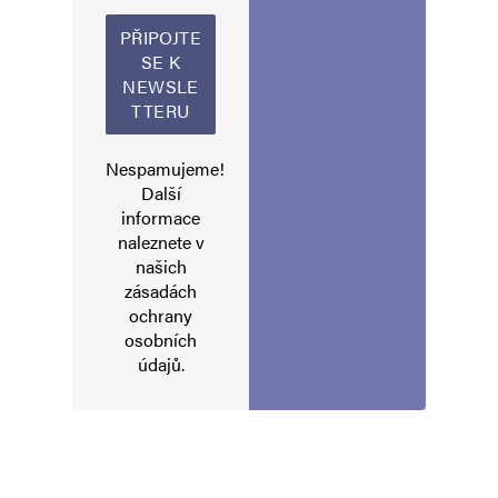
Nespamujeme!
Další
informace
Jméno
*
naleznete v
našich
zásadách
ochrany
E-mail
*
Webová stránka
osobních
údajů
.
Uložit do prohlížeče jméno, e-mail a webovou stránku pro budoucí
komentáře.