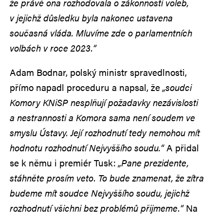
že právě ona rozhodovala o zákonnosti voleb,
v jejichž důsledku byla nakonec ustavena
současná vláda. Mluvíme zde o parlamentních
volbách v roce 2023.“
Adam Bodnar, polský ministr spravedlnosti,
přímo napadl proceduru a napsal, že
„soudci
Komory KNiSP nesplňují požadavky nezávislosti
a nestrannosti a Komora sama není soudem ve
smyslu Ústavy. Její rozhodnutí tedy nemohou mít
hodnotu rozhodnutí Nejvyššího soudu.“
A přidal
se k němu i premiér Tusk:
„Pane prezidente,
stáhněte prosím veto. To bude znamenat, že zítra
budeme mít soudce Nejvyššího soudu, jejichž
rozhodnutí všichni bez problémů přijmeme.“
Na