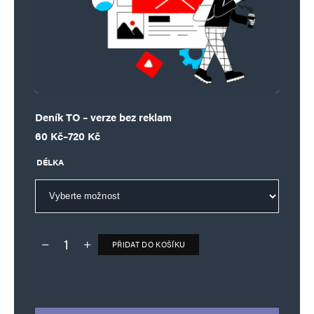
Deník TO – verze bez reklam
Rozpětí cen: 60 Kč až 720 Kč
60
Kč
–
720
Kč
DÉLKA
PŘIDAT DO KOŠÍKU
Deník TO – verze bez reklam množství
Alternative: