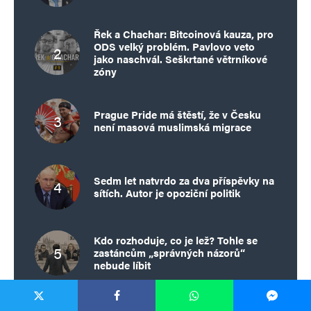
Řek a Chachar: Bitcoinová kauza, pro
ODS velký problém. Pavlovo veto
jako naschvál. Seškrtané větrníkové
zóny
Prague Pride má štěstí, že v Česku
není masová muslimská migrace
Sedm let natvrdo za dva příspěvky na
sítích. Autor je opoziční politik
Kdo rozhoduje, co je lež? Tohle se
zastáncům „správných názorů“
nebude líbit
TÉMA TO