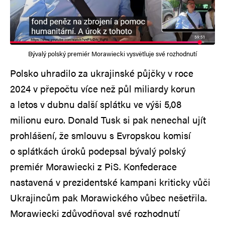
Bývalý polský premiér Morawiecki vysvětluje své rozhodnutí
Polsko uhradilo za ukrajinské půjčky v roce
2024 v přepočtu více než půl miliardy korun
a letos v dubnu další splátku ve výši 5,08
milionu euro. Donald Tusk si pak nenechal ujít
prohlášení, že smlouvu s Evropskou komisí
o splátkách úroků podepsal bývalý polský
premiér Morawiecki z PiS. Konfederace
nastavená v prezidentské kampani kriticky vůči
Ukrajincům pak Morawického vůbec nešetřila.
Morawiecki zdůvodňoval své rozhodnutí