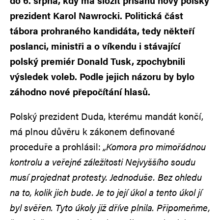
do 6. srpna, kdy má složit přísahu nový polský
prezident Karol Nawrocki. Politická část
tábora prohraného kandidáta, tedy někteří
poslanci, ministři a o víkendu i stávající
polský premiér Donald Tusk, zpochybnili
výsledek voleb. Podle jejich názoru by bylo
záhodno nové přepočítání hlasů.
Polský prezident Duda, kterému mandát končí,
má plnou důvěru k zákonem definované
proceduře a prohlásil:
„Komora pro mimořádnou
kontrolu a veřejné záležitosti Nejvyššího soudu
musí projednat protesty. Jednoduše. Bez ohledu
na to, kolik jich bude. Je to její úkol a tento úkol jí
byl svěřen. Tyto úkoly již dříve plnila. Připomeňme,