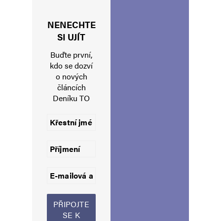
NENECHTE
Jméno
*
SI UJÍT
Buďte první,
kdo se dozví
o nových
E-mail
*
Webová stránka
článcích
Deníku TO
Uložit do prohlížeče jméno, e-mail a webovou stránku pro budoucí
komentáře.
Informujte mě o nových komentářích e-mailem.
Informujte mě o nových příspěvcích e-mailem.
Alternative: