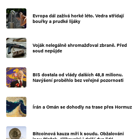
Evropa dál zažívá horké léto. Vedra střídají
bouřky a prudké lijáky
Voják nelegálně shromažďoval zbraně. Před
soud nepůjde
BIS dostala od vlády dalších 48,8 milionu.
Navýšení proběhlo bez veřejné pozornosti
Írán a Omán se dohodly na trase přes Hormuz
Bitcoinová kauza míří k soudu. Obžalováni
jsou Blažek, Jiřikovský i další dva lidé