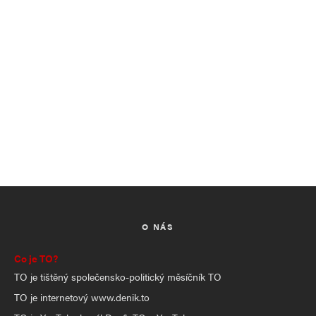
O NÁS
Co je TO?
TO je tištěný společensko-politický měsíčník TO
TO je internetový www.denik.to