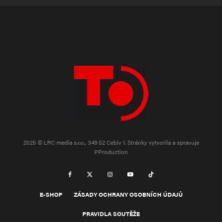
2025 © LRC media s.r.o., 349 52 Cebiv 1.
Stránky vytvořila a spravuje
PProduction
E-SHOP
ZÁSADY OCHRANY OSOBNÍCH ÚDAJŮ
PRAVIDLA SOUTĚŽE