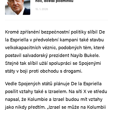
holí, dostal podmínku
15. 1. 2026
Kromě zpřísnění bezpečnostní politiky slíbil De
la Espriella v předvolební kampani také stavbu
velkokapacitních věznic, podobných těm, které
postavil salvadorský prezident Nayib Bukele.
Stejně tak slíbil užší spolupráci se Spojenými
státy v boji proti obchodu s drogami.
Vedle Spojených států plánuje De la Espriella
posílit vztahy také s Izraelem. Na síti X ve středu
napsal, že Kolumbie a Izrael budou mít vztahy
jako nikdy předtím. „Izrael se může na Kolumbii