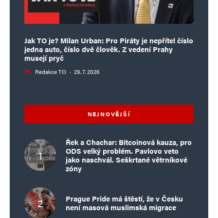
Jak TO je? Milan Urban: Pro Piráty je nepřítel číslo
jedna auto, číslo dvě člověk. Z vedení Prahy
musejí pryč
Redakce TO
·
29. 7. 2026
NEJNOVĚJŠÍ
Řek a Chachar: Bitcoinová kauza, pro
ODS velký problém. Pavlovo veto
jako naschvál. Seškrtané větrníkové
zóny
Prague Pride má štěstí, že v Česku
není masová muslimská migrace