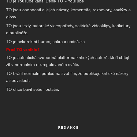
TO je YouTube kanál Deník TO – YouTube
TO jsou osobnosti a jejich názory, komentáře, rozhovory, analýzy a
glosy.
TO jsou texty, autorské videopořady, satirické videoklipy, karikatury
a bublináže.
TO je nekorektní humor, satira a nadsázka.
Proč TO vzniklo?
TO je autentická svobodná platforma kritických autorů, kteří chtějí
žít v normálním nezregulovaném světě.
TO brání normální pohled na svět tím, že publikuje kritické názory
a souvislosti.
TO chce bavit sebe i ostatní.
REDAKCE