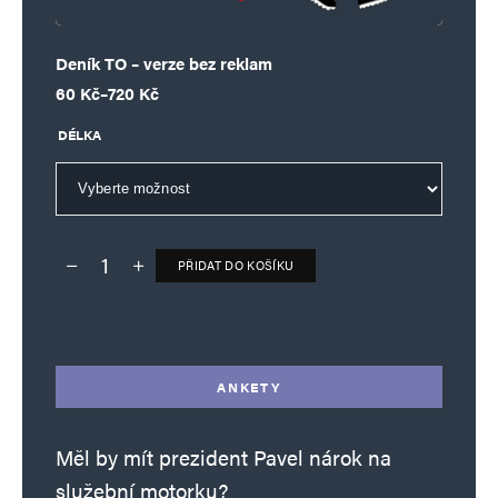
Deník TO – verze bez reklam
Rozpětí cen: 60 Kč až 720 Kč
60
Kč
–
720
Kč
DÉLKA
PŘIDAT DO KOŠÍKU
Deník TO – verze bez reklam množství
Alternative:
ANKETY
Měl by mít prezident Pavel nárok na
služební motorku?