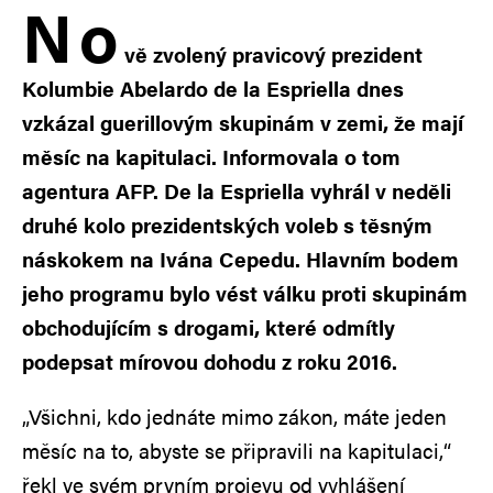
N
o
vě zvolený pravicový prezident
Kolumbie Abelardo de la Espriella dnes
vzkázal guerillovým skupinám v zemi, že mají
měsíc na kapitulaci. Informovala o tom
agentura AFP. De la Espriella vyhrál v neděli
druhé kolo prezidentských voleb s těsným
náskokem na Ivána Cepedu. Hlavním bodem
jeho programu bylo vést válku proti skupinám
obchodujícím s drogami, které odmítly
podepsat mírovou dohodu z roku 2016.
„Všichni, kdo jednáte mimo zákon, máte jeden
měsíc na to, abyste se připravili na kapitulaci,“
řekl ve svém prvním projevu od vyhlášení