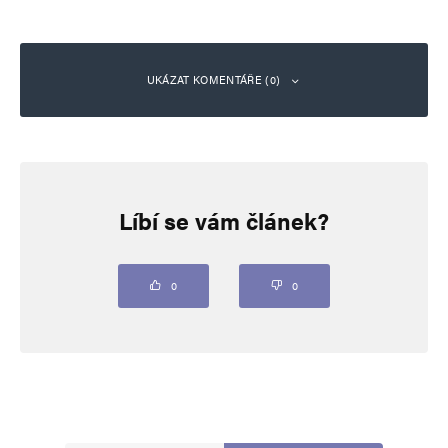
UKÁZAT KOMENTÁŘE (0)
Napsat komentář
Líbí se vám článek?
Vaše e-mailová adresa nebude zveřejněna.
Vyžadované informace jsou
označeny
*
Komentář
*
0
0