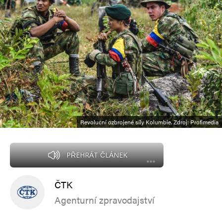
Revoluční ozbrojené síly Kolumbie. Zdroj: Profimedia
PŘEHRÁT ČLÁNEK
ČTK
Agenturní zpravodajství