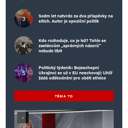
Sedm let natvrdo za dva příspěvky na
sítích. Autor je opoziční politik
Kdo rozhoduje, co je lež? Tohle se
zastáncům „správných názorů“
nebude líbit
Politický týdeník: Bojeschopní
Ukrajinci se už v EU neschovají; Uhlíř
žádá odškodnění pro oběti střelce
TÉMA TO