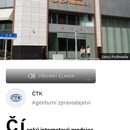
Zdroj: Profimedia
PŘEHRÁT ČLÁNEK
ČTK
Agenturní zpravodajství
Č
í
nský internetový prodejce