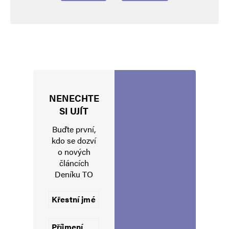
NENECHTE
Jméno
*
SI UJÍT
Buďte první,
kdo se dozví
o nových
E-mail
*
Webová stránka
článcích
Deníku TO
Uložit do prohlížeče jméno, e-mail a webovou stránku pro budoucí
komentáře.