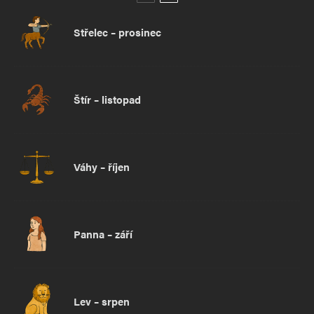
Střelec – prosinec
Štír – listopad
Váhy – říjen
Panna – září
Lev – srpen