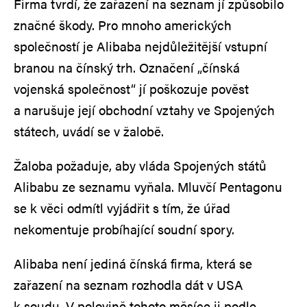
Firma tvrdí, že zařazení na seznam jí způsobilo
značné škody. Pro mnoho amerických
společností je Alibaba nejdůležitější vstupní
branou na čínský trh. Označení „čínská
vojenská společnost“ jí poškozuje pověst
a narušuje její obchodní vztahy ve Spojených
státech, uvádí se v žalobě.
Žaloba požaduje, aby vláda Spojených států
Alibabu ze seznamu vyňala. Mluvčí Pentagonu
se k věci odmítl vyjádřit s tím, že úřad
nekomentuje probíhající soudní spory.
Alibaba není jediná čínská firma, která se
zařazení na seznam rozhodla dát v USA
k soudu. V polovině tohoto měsíce ji podle