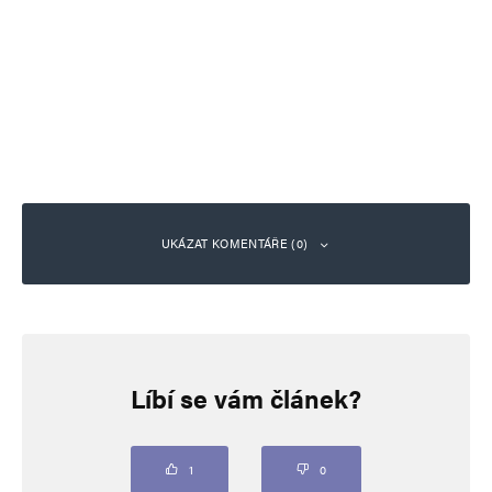
UKÁZAT KOMENTÁŘE (0)
Napsat komentář
Líbí se vám článek?
Vaše e-mailová adresa nebude zveřejněna.
Vyžadované informace jsou
označeny
*
Komentář
*
1
0