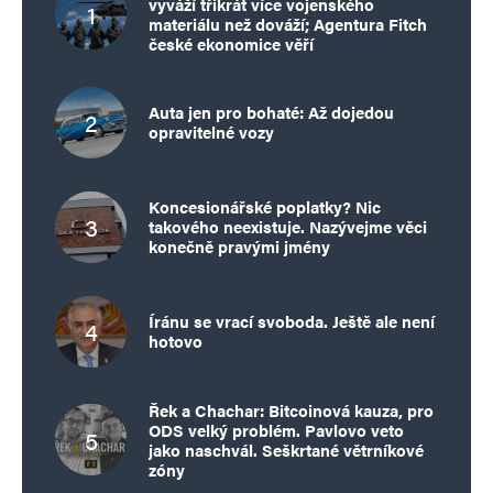
vyváží třikrát více vojenského
materiálu než dováží; Agentura Fitch
české ekonomice věří
Auta jen pro bohaté: Až dojedou
opravitelné vozy
Koncesionářské poplatky? Nic
takového neexistuje. Nazývejme věci
konečně pravými jmény
Íránu se vrací svoboda. Ještě ale není
hotovo
Řek a Chachar: Bitcoinová kauza, pro
ODS velký problém. Pavlovo veto
jako naschvál. Seškrtané větrníkové
zóny