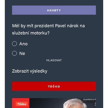
ANKETY
Měl by mít prezident Pavel nárok na
služební motorku?
Ano
Ne
HLASOVAT
Zobrazit výsledky
TÓČKO
TÓčko