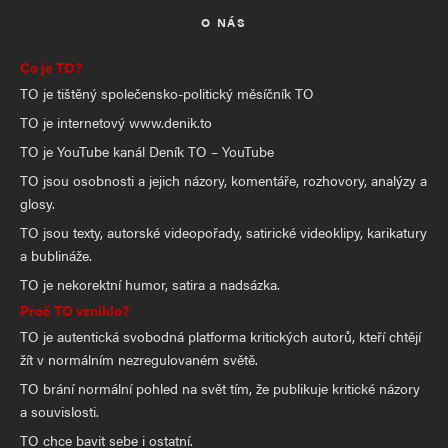
O NÁS
Co je TO?
TO je tištěný společensko-politický měsíčník TO
TO je internetový www.denik.to
TO je YouTube kanál Deník TO – YouTube
TO jsou osobnosti a jejich názory, komentáře, rozhovory, analýzy a
glosy.
TO jsou texty, autorské videopořady, satirické videoklipy, karikatury
a bublináže.
TO je nekorektní humor, satira a nadsázka.
Proč TO vzniklo?
TO je autentická svobodná platforma kritických autorů, kteří chtějí
žít v normálním nezregulovaném světě.
TO brání normální pohled na svět tím, že publikuje kritické názory
a souvislosti.
TO chce bavit sebe i ostatní.