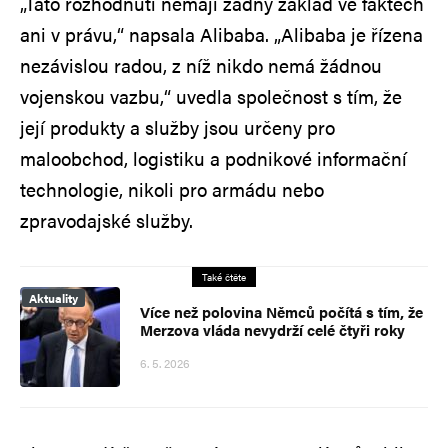
„Tato rozhodnutí nemají žádný základ ve faktech
ani v právu,“ napsala Alibaba. „Alibaba je řízena
nezávislou radou, z níž nikdo nemá žádnou
vojenskou vazbu,“ uvedla společnost s tím, že
její produkty a služby jsou určeny pro
maloobchod, logistiku a podnikové informační
technologie, nikoli pro armádu nebo
zpravodajské služby.
Také čtěte
Aktuality
Více než polovina Němců počítá s tím, že
Merzova vláda nevydrží celé čtyři roky
6. 5. 2026