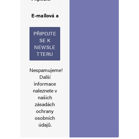
Informujte mě o nových komentářích e-mailem.
Informujte mě o nových příspěvcích e-mailem.
Alternative:
Nespamujeme!
Další
informace
naleznete v
našich
zásadách
ochrany
osobních
údajů
.