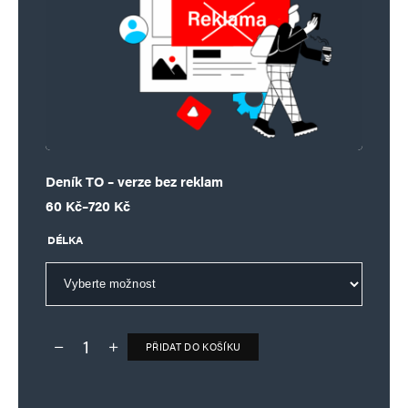
Deník TO – verze bez reklam
Rozpětí cen: 60 Kč až 720 Kč
60
Kč
–
720
Kč
DÉLKA
PŘIDAT DO KOŠÍKU
Deník TO – verze bez reklam množství
Alternative: