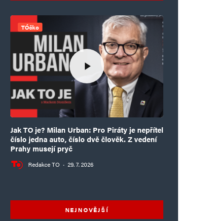
TÓčko
Jak TO je? Milan Urban: Pro Piráty je nepřítel
číslo jedna auto, číslo dvě člověk. Z vedení
Prahy musejí pryč
Redakce TO
·
29. 7. 2026
NEJNOVĚJŠÍ