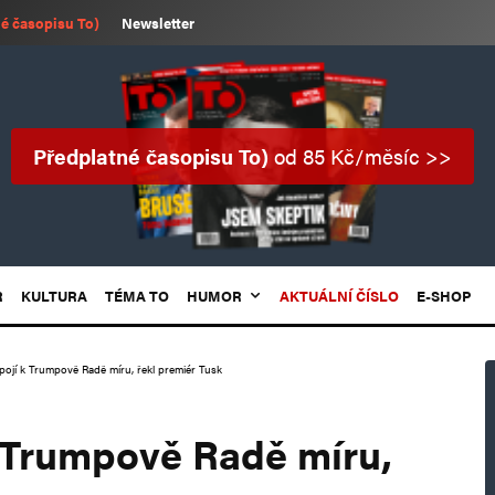
é časopisu To)
Newsletter
Předplatné časopisu To)
od 85 Kč/měsíc >>
R
KULTURA
TÉMA TO
HUMOR
AKTUÁLNÍ ČÍSLO
E-SHOP
pojí k Trumpově Radě míru, řekl premiér Tusk
k Trumpově Radě míru,