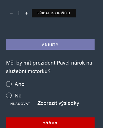
PŘIDAT DO KOŠÍKU
Deník TO – verze bez reklam množství
Alternative:
ANKETY
Měl by mít prezident Pavel nárok na
služební motorku?
Ano
Ne
Zobrazit výsledky
HLASOVAT
TÓČKO