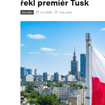
řekl premiér Tusk
Aktuality
11. 2. 2026
1 min. čtení