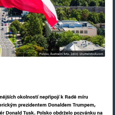
Polsko, Ilustrační foto, Zdroj: Shutterstock.com
nějších okolností nepřipojí k Radě míru
erickým prezidentem Donaldem Trumpem,
ér Donald Tusk. Polsko obdrželo pozvánku na