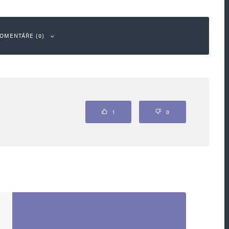
OMENTÁŘE (0)
ou označeny
*
1
0