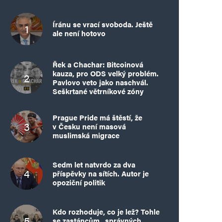
Íránu se vrací svoboda. Ještě
ale není hotovo
Řek a Chachar: Bitcoinová
kauza, pro ODS velký problém.
Pavlovo veto jako naschvál.
Seškrtané větrníkové zóny
Prague Pride má štěstí, že
v Česku není masová
muslimská migrace
Sedm let natvrdo za dva
příspěvky na sítích. Autor je
opoziční politik
Kdo rozhoduje, co je lež? Tohle
se zastáncům „správných