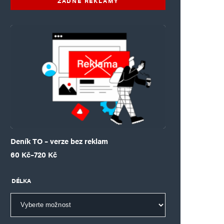
ŽÁDNÉ REKLAMY
Deník TO – verze bez reklam
Rozpětí cen: 60 Kč až 720 Kč
60
Kč
–
720
Kč
DÉLKA