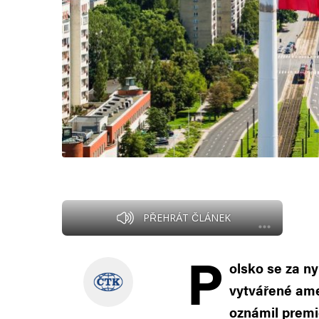
PŘEHRÁT ČLÁNEK
P
olsko se za ny
vytvářené am
oznámil premi