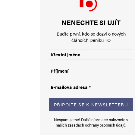
Jméno
*
NENECHTE SI UJÍT
E-mail
*
Buďte první, kdo se dozví o nových
článcích Deníku TO
Uložit do prohlížeče jméno, e-mail a webovou stránku pro bud
Informujte mě o nových komentářích e-mailem.
Informujte mě o nových příspěvcích e-mailem.
Alternative:
Nespamujeme! Další informace naleznete v
našich
zásadách ochrany osobních údajů
.