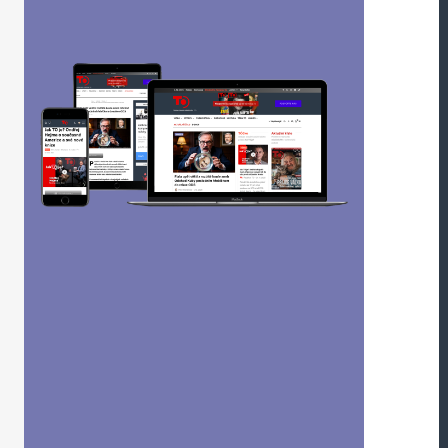
Webová stránka
oucí komentáře.