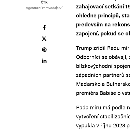
ČTK
zahajovací setkání 1
Agenturní zpravodajství
ohledně principů, st
především na rekons
zapojení, pokud se o
Trump zřídil Radu míru
Odborníci se obávají,
blízkovýchodní spojenc
západních partnerů se
Maďarsko a Bulharsko.
premiéra Babiše o vst
Rada míru má podle r
vytvoření stabilizačn
vypukla v říjnu 2023 p