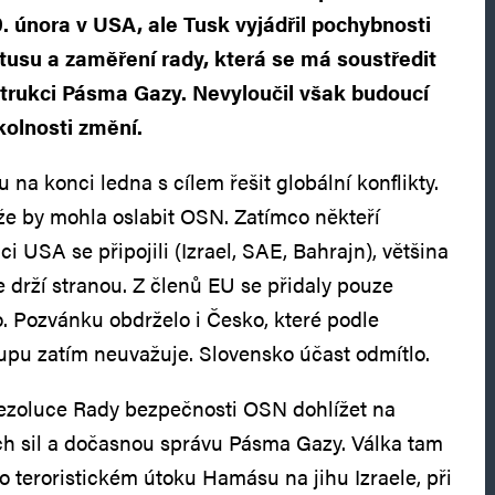
9. února v USA, ale Tusk vyjádřil pochybnosti
atusu a zaměření rady, která se má soustředit
trukci Pásma Gazy. Nevyloučil však budoucí
kolnosti změní.
 na konci ledna s cílem řešit globální konflikty.
 že by mohla oslabit OSN. Zatímco někteří
i USA se připojili (Izrael, SAE, Bahrajn), většina
 drží stranou. Z členů EU se přidaly pouze
 Pozvánku obdrželo i Česko, které podle
upu zatím neuvažuje. Slovensko účast odmítlo.
ezoluce Rady bezpečnosti OSN dohlížet na
ích sil a dočasnou správu Pásma Gazy. Válka tam
o teroristickém útoku Hamásu na jihu Izraele, při