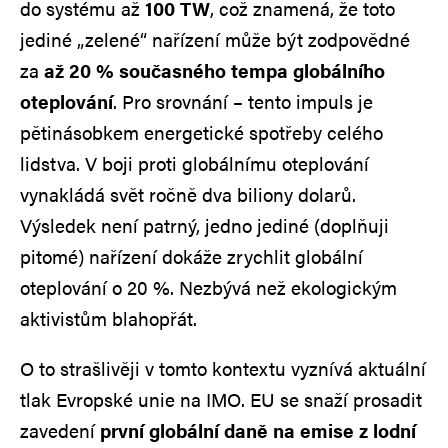
do systému až
100 TW
, což znamená, že toto
jediné „zelené“ nařízení může být zodpovědné
za
až 20 % současného tempa globálního
oteplování
. Pro srovnání – tento impuls je
pětinásobkem energetické spotřeby celého
lidstva. V boji proti globálnímu oteplování
vynakládá svět ročně dva biliony dolarů.
Výsledek není patrný, jedno jediné (doplňuji
pitomé) nařízení dokáže zrychlit globální
oteplování o 20 %. Nezbývá než ekologickým
aktivistům blahopřát.
O to strašlivěji v tomto kontextu vyznívá aktuální
tlak Evropské unie na IMO. EU se snaží prosadit
zavedení
první globální daně na emise z lodní