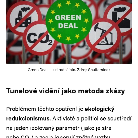
Green Deal – ilustrační foto. Zdroj: Shutterstock
Tunelové vidění jako metoda zkázy
Problémem těchto opatření je
ekologický
redukcionismus
. Aktivisté a politici se soustředí
na jeden izolovaný parametr (jako je síra
nebo CO
) a zcela ignorují zpětné vazby