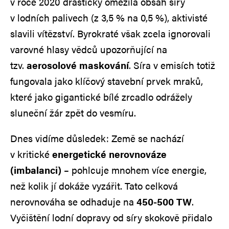
v roce 2020 drasticky omezila obsah síry
v lodních palivech (z 3,5 % na 0,5 %), aktivisté
slavili vítězství. Byrokraté však zcela ignorovali
varovné hlasy vědců upozorňující na
tzv.
aerosolové maskování
. Síra v emisích totiž
fungovala jako klíčový stavební prvek mraků,
které jako gigantické bílé zrcadlo odrážely
sluneční žár zpět do vesmíru.
Dnes vidíme důsledek: Země se nachází
v kritické
energetické nerovnováze
(imbalanci)
– pohlcuje mnohem více energie,
než kolik jí dokáže vyzářit. Tato celková
nerovnováha se odhaduje na
450-500 TW
.
Vyčištění lodní dopravy od síry skokově přidalo