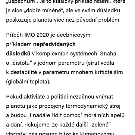
„úspěchům“. Je to klasický příklad řešení, které
je sice „dobře míněné“, ale ve svém důsledku
poškozuje planetu více než původní problém.
Příběh IMO 2020 je učebnicovým
příkladem
nepředvídaných
důsledků
v komplexních systémech. Snaha
o „čistotu“ v jednom parametru (síra) vedla
k destabilitě v parametru mnohem kritičtějším
(globální teplota).
Pokud aktivisté a politici nezačnou vnímat
planetu jako propojený termodynamický stroj
a budou ji nadále řídit pomocí morálních apelů
a daní, riskujeme, že každé další „zelené“
vítězství nás posune blíže ke klimatickému