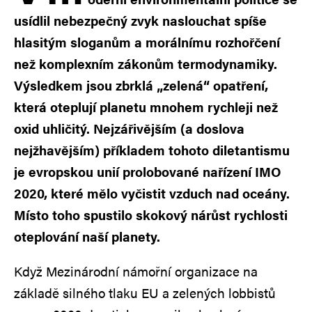
usídlil nebezpečný zvyk naslouchat spíše
hlasitým sloganům a morálnímu rozhořčení
než komplexním zákonům termodynamiky.
Výsledkem jsou zbrklá „zelená“ opatření,
která oteplují planetu mnohem rychleji než
oxid uhličitý. Nejzářivějším (a doslova
nejžhavějším) příkladem tohoto diletantismu
je evropskou unií prolobované nařízení IMO
2020, které mělo vyčistit vzduch nad oceány.
Místo toho spustilo skokový nárůst rychlosti
oteplování naší planety.
Když Mezinárodní námořní organizace na
základě silného tlaku EU a zelených lobbistů