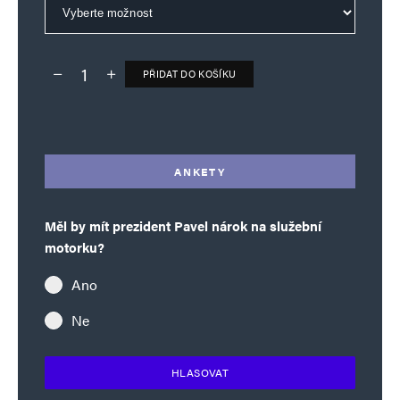
PŘIDAT DO KOŠÍKU
Deník TO – verze bez reklam množství
Alternative:
ANKETY
Měl by mít prezident Pavel nárok na služební
motorku?
Ano
Ne
HLASOVAT