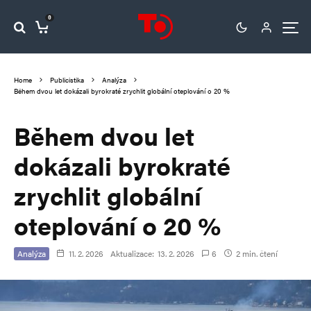
0
Home
Publicistika
Analýza
Během dvou let dokázali byrokraté zrychlit globální oteplování o 20 %
Během dvou let
dokázali byrokraté
zrychlit globální
oteplování o 20 %
Analýza
11. 2. 2026
Aktualizace:
13. 2. 2026
6
2 min. čtení