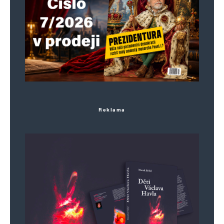
NEEXISTUJE, a co tvrdí leda chamtivé
nadnárodní korporace, zaplacení
neziskovkáři nebo zaškoláci. To je náš
vesmír: závist, lenost, ignorantství,
normalizace. Rozumíte?
Nehrajte si na chytrého. My tu popíráme, je
to jasné?
Reklama
hloubal
Odpovědět
13. 2. 2026 (16:30)
https://www.youtube.com/watch?
v=RRaB4RWk_Kg&t=2295s