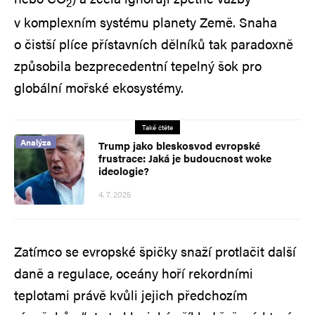
2
v komplexním systému planety Země. Snaha
o čistší plíce přístavních dělníků tak paradoxně
způsobila bezprecedentní tepelný šok pro
globální mořské ekosystémy.
Také čtěte
Analýza
Trump jako bleskosvod evropské
frustrace: Jaká je budoucnost woke
ideologie?
4. 7. 2025
Zatímco se evropské špičky snaží protlačit další
daně a regulace, oceány hoří rekordními
teplotami právě kvůli jejich předchozím