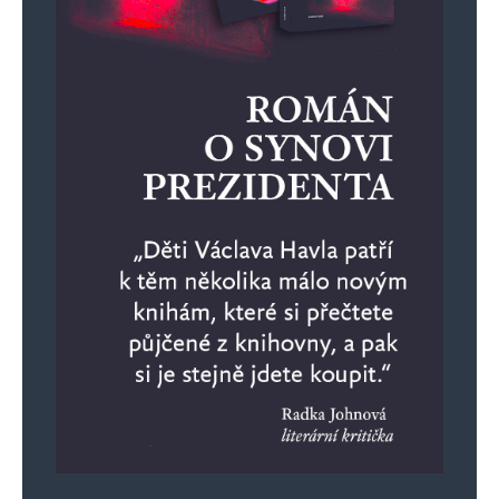
Napsat komentář
Vaše e-mailová adresa nebude zveřejněna.
Vyžadované informace jsou
označeny
*
Komentář
*
Jméno
*