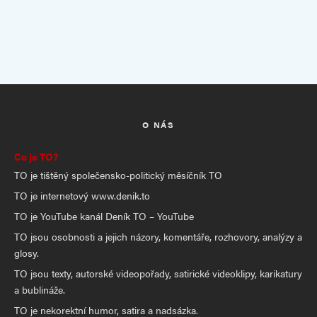
O NÁS
Co je TO?
TO je tištěný společensko-politický měsíčník TO
TO je internetový www.denik.to
TO je YouTube kanál Deník TO – YouTube
TO jsou osobnosti a jejich názory, komentáře, rozhovory, analýzy a
glosy.
TO jsou texty, autorské videopořady, satirické videoklipy, karikatury
a bublináže.
TO je nekorektní humor, satira a nadsázka.