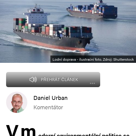
Lodní doprava - ilustrační foto. Zdroj: Shutterstock
PŘEHRÁT ČLÁNEK
Daniel Urban
Komentátor
V
m
oderní environmentální politice se